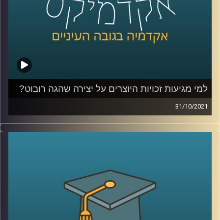
לשיחה עם ד"ר אביב גאון על דיני זכויות היוצרים בעידן הבינה
המלאכותית –
לחצו כאן
קרדיט תמונות:
AudioVersity
למי מגיעות זכויות היוצרים על יצירה שהגה רובוט?
31/10/2021
רובטים שמייצרים דברים בעצמם! זה נשמע כמו מדע בדיוני
אבל האמת שאת הניצנים של התופעה אפשר לראות כבר
עכשיו. ואם הרובוט הוא הוגה הרעיון, למי מגיעות זכויות
היוצרים על היצירה?
ד"ר אביב גאון, מנהל בית הספר הארי רדזינר למשפטים וכותב
הספר "עתיד דיני זכויות היוצרים בעידן הבינה המלאכותית"
(The Future of Copyright in the Age of Artificial
Intelligence) מדבר על הסוגיות המשפטיות בזכויות היוצרים