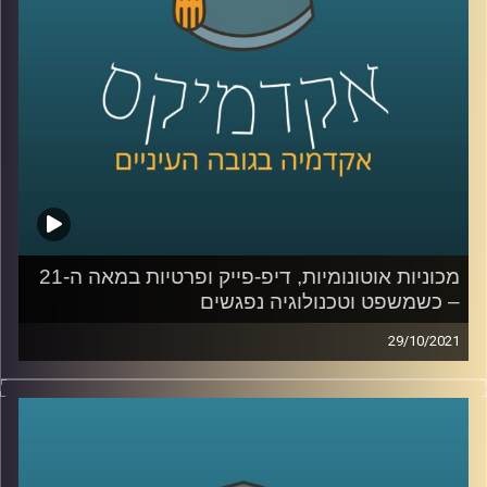
שמייצרות הבינה המלאכותית ( Artificial Intelligence-AI)
ולמידת המכונה (Machine Learning).
לשיחה עם ד"ר אביב גאון בנושא הקשר בין משפט לטכנולוגיה
– לחצו כאן
לשיחה עם ד"ר אביב גאון בנושא תיקי פייסבוק והקשר בין
טכנולוגיה ואתיקה – לחצו כאן
קרדיט תמונות:
AudioVersity
מכוניות אוטונומיות, דיפ-פייק ופרטיות במאה ה-21
– כשמשפט וטכנולוגיה נפגשים
29/10/2021
מכוניות אוטונומיות שנוסעות ללא שליטת אדם נמצאות
ברגעים אלו על כבישי ישראל כשהחוק עדיין מחייב נהג
שיחזיק את ההגה בשתי ידיו;
פרטיות נחשבת כזכות יסוד אבל
עוקבים אחרי כל קליק שאנחנו עושים עם העכבר; וגם, מה
תהיה המשמעות של עדות בבית משפט כאשר תופעת