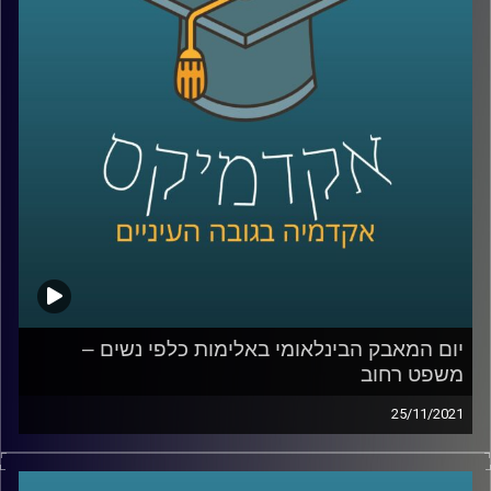
כמה התקדם הדין הפלילי מאז אותו פסק דין משנות התשעים?
האם גם היום יריה באשתך לאחר בגידה לא תחשב רצח אלא
"חושלתו של הטבע האנושי"? כדי לענות על השאלה הזאת
בתכנית זו תתארח ד"ר גליה שניבוים, מרצה וחוקרת של הדין
הפלילי.
לשיחה עם ד"ר גליה שניבוים בנושא אלימות שאינה פיזית –
לחצו כאן
לשיחה עם ד"ר גליה שניבוים בנושא מחאת ה-me too –
לחצו
כאן
קרדיט תמונות:
AudioVersity
יום המאבק הבינלאומי באלימות כלפי נשים –
משפט רחוב
25/11/2021
בקליניקה "משפט רחוב" עוסקים הסטודנטים בהנגשת ידע
משפטי לאוכלוסיות שפגשו את החוק מהצד האחר. זאת, מתוך