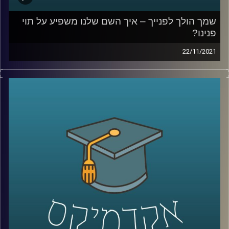
קרדיט תמונות:
AudioVersity
שמך הולך לפנייך – איך השם שלנו משפיע על תוי
פנינו?
22/11/2021
מכירים את זאת שאתם לא מצליחים לזכור את שמה כי זה
פשוט לא מתאים לה, או את זה שכולם קוראים לו בכינוי שלו
כי השם שלו "לא מתאים לו"? אתם ממש לא לבד. במחקר
שביצעה ד"ר יונת צובנר נמצא שיש קשר בין תוי הפנים שלנו
לבין השם שלנו, קשר כזה שגם מחשבים (AI) יכולים לזהות.
בפרק זה תתארח ד"ר יונת צובנר, מבית הספר למנהל עסקים
לדבר על שמות, תוי פנים ומה שבינהם.
לשיחה עם ד"ר יונת צובנר על שיווק מותאם (מידי) אישית –
לחצו כאן