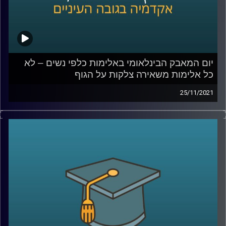
לאלימות כלפי נשים –
לחצו כאן
לשיחה עם ד"ר גליה שניבוים בנושא אלימות שאינה פיזית –
לחצו כאן
קרדיט תמונות:
AudioVersity
יום המאבק הבינלאומי באלימות כלפי נשים – לא
כל אלימות משאירה צלקות על הגוף
25/11/2021
כאשר אנו חושבים על נשים שחוות אלימות לרוב נדמיין מישהי
שחוטפת מכות עד זוב דם. עם זאת, ישנן נשים רבות החיות
במציאות אלימה, אך באופן שאינו מתבטא בצלקות על הגוף.
בפרק זה תתארח ד"ר גליה שניבוים, מרצה וחוקרת של הדין
הפלילי, ויחד נדון בשאלה האם גם אלימות נפשית/כלכלית
צריכה להיחשב אלימות גם בדין הפלילי ולמה הפללה היא לא
בהכרח הפתרון.