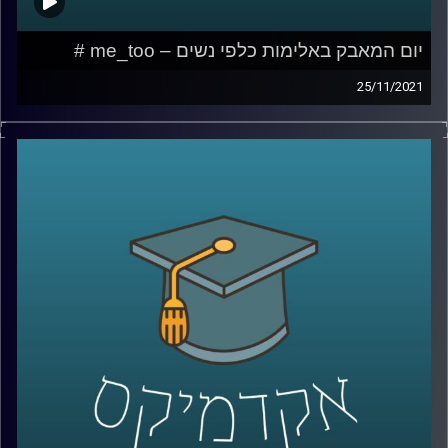
יום המאבק באלימות כלפי נשים – me_too #
25/11/2021
בשנת 2017 פרץ לחייני הצירוף "me too" או "גם אני" כביטוי
לשכיחות הבלתי נסבלת של תופעת ההטרדות המיניות. אומנם
הביטוי לא מקושר באופן ישיר להטרדות במקום העבודה אך
בבחינה מעמיקה של התופעה ניתן לראות שפעמים רבות
המתלוננת (ברשת החברתית) הייתה במצב של כפיפות מקצועית
למטריד.
בפרק זה אשוחח עם ד"ר גליה שניבוים, מרצה וחוקרת של הדין
הפלילי אשר אחד מתחומי העניין שלה כוללים רגולציה
משפטית של יחסי-סמכות, עברות מין והטרדות מיניות.
לשיחה עם ד"ר גליה שניבוים בנושא הדין הפלילי הנוגע