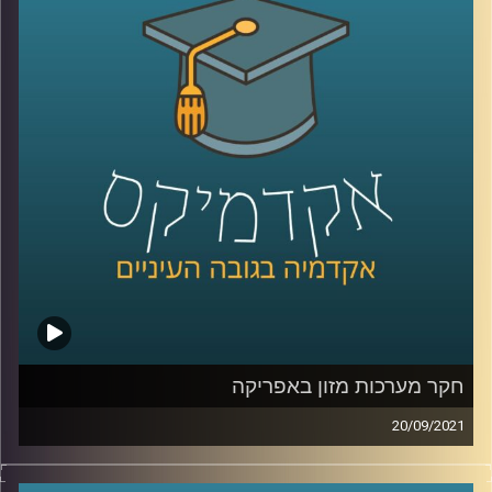
ה"דיפ-פייק" תתרחב ולא נוכל לסמוך על מה שאנחנו רואים
במו עייננו?
האם המשפט עומד בקצב של הסטארט-אפ ניישן? ד"ר אביב
גאון, מומחה למשפט וטכנולוגיה מדבר על הקשר בין שני
התחומים.
לשיחה עם ד"ר אביב גאון בנושא דיני זכויות היוצרים בעידן
הבינה המלאכותית:
לחצו כאן
לשיחה עם ד"ר אביב גאון בנושא תיקי פייסבוק והקשר בין
טכנולוגיה ואתיקה:
לחצו כאן
קרדיט תמונות:
AudioVersity
חקר מערכות מזון באפריקה
20/09/2021
צרויה קלבאו שבח, יועצת לאיכות סביבה מדיניות ואסטרטגיה,
המלמדת בביה"ס לקיימות ואונ' ת"א, חברת מחקר יישומי