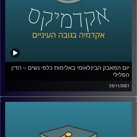
לשיחה עם ד"ר גליה שניבוים בנושא הדין הפלילי הנוגע
לאלימות כלפי נשים –
לחצו כאן
לשיחה עם ד"ר גליה שניבוים בנושא מחאת ה- me_too –
לחצו כאן
קרדיט תמונות:
AudioVersity
יום המאבק הבינלאומי באלימות כלפי נשים – הדין
הפלילי
25/11/2021
בשנת 1992 מוריס אזואלס ירה למוות באשתו ובשכנם לאחר
שראה את השניים מתנשקים ברכב. בפסק הדין של בית
המשפט העליון נאמר שלא מדובר ברצח בכוונה תחילה אלא
בביטוי לחולשת הטבע האנושי כיוון ש"דמו של הישראלי המצוי
והישראלית המצויה עלול לרתוח כאשר הם רואים את בת הזוג
או בן הזוג בבגידה".