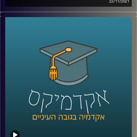
22/11/2021
בשנים האחרנות איכות הסביבה עלתה לסדר היום ומסרבת
קו המידע והיייעוץ של ויצו – 3980*
לרדת ממנו: ועידת האקלים שהתקיימה החודש הוכתרה
כ"גורלית", בתחילת החודש הועלה המיסוי על הכלים
קרדיט תמונות:
AudioVersity
החד-פעמיים כדי להפחית צריכה בהם ואגרת הגודש מככבת
בכותרות רבות. על אף שרבים יטענו שהם "צרכנים ירוקים",
מחקר שערכה ד"ר יונת צובנר, חוקרת במחלקה לשיווק בבית
הספר אריסון למנהל עסקים, מגלה שהנכונות שלנו לצרכנות
ירוקה תלויה בשעה ביום וברמת העייפות שלנו.
לשיחה עם ד"ר יונת צובנר על שיווק מותאם (מידי) אישית –
לחצו כאן
לשיחה עם ד"ר יונת צובנר על השפעת שמנו על תוי פנינו –
לחצו כאן