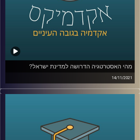
מאוניברסיטת רייכמן, שבמחקר משותף עם
פרופסור רום
שריפט מאוניברסיטת אינדיאנה מצאה ששיווק על סמך מוצרים
שהתלבטנו אם לקנות דווקא יפגע ברצון שלנו לרכוש.
לשיחה עם ד"ר יונת צובנר על צרנות ירוקה –
לחץ כאן
לשיחה עם ד"ר יונת צובנר על השפעת שמנו על תוי פנינו –
לחץ כאן
מהי האסטרטגיה הדרושה למדינת ישראל?
קרדיט תמונות:
AudioVersity
14/11/2021
ביום שלישי הבא בשעות הבוקר יתקיים כנס ביטחוני-מדיני
מטעם המכון למדיניות ואסטרטגיה של אוניברסיטת רייכמן
שיעסוק בשאלה "מהי האסטרטגיה הדרושה למדינת ישראל".
בפרק זה התארח האלוף במילואים עמוס גלעד, ראש המכון,
לדבר על הכנס ולהעלות סוגיות אסטרטגיות בהן נדרש לבצע
חשיבה מעמיקה בתחומים השונים: יחסי ישראל ארה"ב, טרור,
איראן והקורונה.