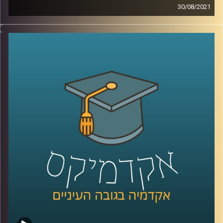
30/08/2021
באוגוסט האחרון פרסם הפאנל הבינלממשתי את דו"ח האקלים
ה-6.
מה הוא בכלל הדוח הזה? מה ממצאיו העיקריים והמלצותיו?
כמה השפעה בכלל תהיה לו, בהסתמך על ההשפעה של
הדוחות הקודמים לו?
פרופ' יואב יאיר, דיקן ביה"ס לקיימות חוקר אטמוספירה וחלל,
מגיע להסביר על כל נקודות אלה, ולהסביר מהן הפעולות שעל
ממשלת ישראל לנקוט כבר עכשיו בכדי לשנות את המציאות
העגומה.
קרדיט תמונות:
AudioVersity