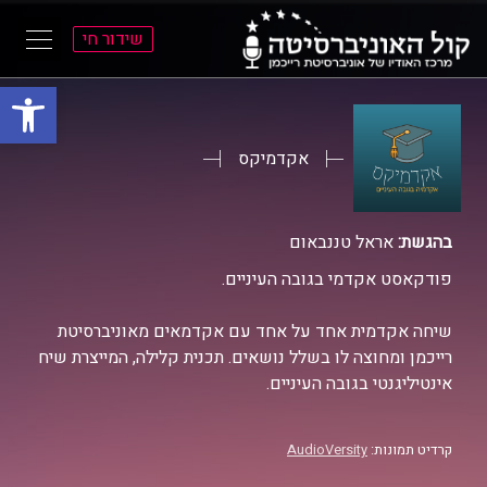
שידור חי
פתח סרגל
ל
ל
תוכן
תפריט
ראשי
ראשי
אקדמיקס
בהגשת:
אראל טננבאום
פודקאסט אקדמי בגובה העיניים.
שיחה אקדמית אחד על אחד עם אקדמאים מאוניברסיטת
רייכמן ומחוצה לו בשלל נושאים. תכנית קלילה, המייצרת שיח
אינטיליגנטי בגובה העיניים.
קרדיט תמונות:
AudioVersity