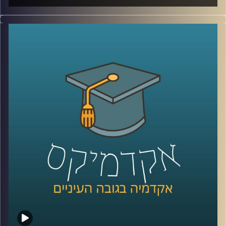
הקורונה שינתה את האופן בו התנהלו הרבה ענפים ותחומים
ובהם גם ההוראה. וכך,
כרעם ביום בהיר קיבלו כל העוסקים
התחום הנחייה שעליהם לשנות את האופן בו התרגלו ללמד
במשך שנים רבות באופן מידיי.
עידן אלמוג, ראש היחידה לחדשנות בהוראה באוניברסיטת
רייכמן מספר על ההשפעות של הקורונה על הלמידה, האם
הקורונה הובילה לשינוי חיובי או שלילי באקדמיה ומה
מהשינויים שנעשו כהתאמות למצאת אך "כאן כדי להישאר".
לשיחה על היחידה לחדשנות בהוראה –
לחצו כאן
לשיחה על למידת העתיד –
לחצו כאן
קרדיט תמונות:
AudioVersity