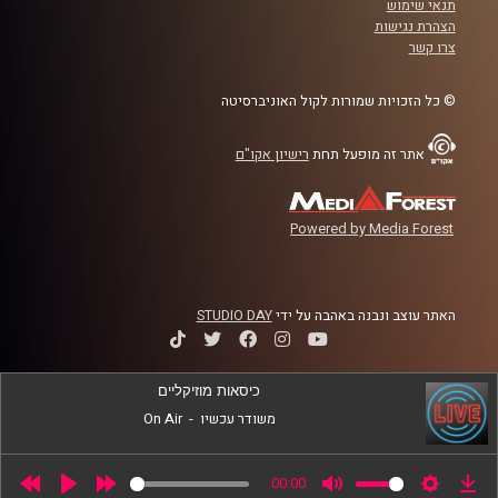
תנאי שימוש
הצהרת נגישות
קרדיט תמונות:
AudioVersity
צרו קשר
© כל הזכויות שמורות לקול האוניברסיטה
אתר זה מופעל תחת
רישיון אקו"ם
Powered by Media Forest
האתר עוצב ונבנה באהבה על ידי
STUDIO DAY
כיסאות מוזיקליים
משודר עכשיו
-
On Air
00:00