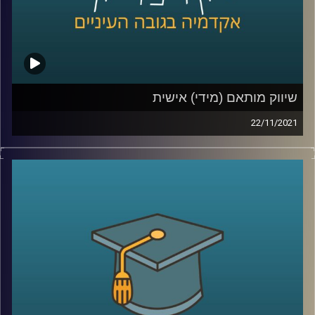
לשיחה עם ד"ר יונת צובנר על צרכנות ירוקה –
לחצו כאן
קרדיט תמונות:
AudioVersity
שיווק מותאם (מידי) אישית
22/11/2021
השיווק היום למוצרים השונים הפך לאינטנסיבי במיוחד כאשר
עם המעבר לקניות אונליין השיווק גם נעשה בהתאם לניתור
הפעילות שלנו ברשת. היה ניתן לחשוב שמעקב אחרי כל לחיצה
שביצענו, או לא ביצענו אבל ממש התלבטנו אם לבצע, יועיל
לאותן מערכות שיווק. עם זאת, במחקר שביצעה ד"ר יונת צובנר
מהמחלקה לשיווק מבית הספר אריסון למנהל עסקים, מסתבר,
שלא בהכרח…
לקראת סיומו של חודש נובמבר, החודש שהפך בשנים
האחרונות לחודש הקניות (ששיאו יחול ביום שישי הקרוב -
הבלאק פריידי המיוחל) בפרק זה התארחה ד"ר יונת צובנר