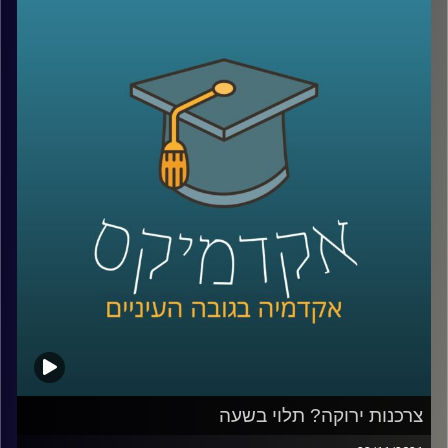
התפיסה שתהליך רכישת הידע המשפטי יכול גם להוות כלי
מעצים ומשקם.
אחד המקומות בו מועברת סדנה היא מעון לנשים נפגעות
אלימות. בפרק זה אנסה להציג את המציאות המורכבת בה
נמצאות נשים שעוברות אלימות במשפחה ואת הקשיים בהם
הן נתקלות כאשר הן מנסות לצאת ממעגל האלימות.
בפרק זה התארחו בתכנית מירית קופלמן, מנהלת המעון בו
מועברת הסדנה; עו"ד זיו לידרור, מנהלת הקליניקה, ולינוי ביליק,
סטודנטית למשפטים שמעבירה סדנה באותו מעון.
קו החירום של (24/7) ל.א לאלימות נגד נשים – 6724*.
לתרומות לעמותה ניתן לצלצל למספר 09-9579237 או דרך
האתר
.
צרכנות ירוקה? תלוי בשעה
הקו החם של נעמת (8:00-15:00) – 036492468/9/70