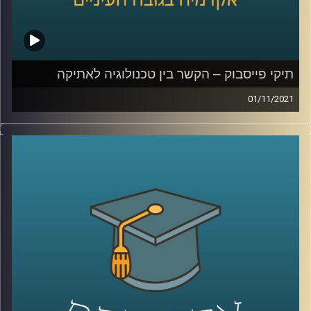
לשיחה על למידה בימי קורונה –
לחצו כאן
לשיחה על למידת העתיד –
לחצו כאן
קרדיט תמונות:
AudioVersity
תיקי פייסבוק – הקשר בין טכנולוגיה לאתיקה
01/11/2021
כאשר עובדת פייסבוק לשעבר, פרנסס האוגן, פירסמה כי
פיסבוק העדיפה למקסם את רווחיה על פני בטיחות
המשתמשים הדבר יצר רעש גדול, אף על פי שלכולם ברור
שמטרתה של חברה עסקית היא למקסם את הרווחים שלה.
בשיחה עם ד"ר אביב גאון, מנהל בית הספר הארי רדזינר
למשפטים ומומחה למשפט וטכנולוגיה, נדבר על החובה
החוקית והמוסרית של ענקיות הטכנולוגיה ועל נקודות המפגש
של תחום האתיקה עם תחום הטכנולוגיה.
לשיחה עם ד"ר אביב גאון על הקשר בין משפט וטכנולוגיה –
לחצו כאן