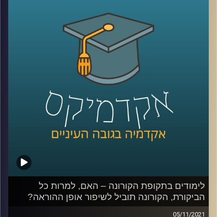
עידן אלמוג, ראש היחידה לחדשנות בהוראה, יספר איך הוא
משער שתתקיים הלמידה באקדמיה בעתיד.
לשיחה על היחידה לחדשנות בהוראה:
לחצו כאן
לשיחה על למידה בימי קורונה:
לחצו כאן
קרדיט תמונות:
AudioVersity
לימודים בתקופת הקורונה – האם, למרות כל
הביקורת, הקורונה תוביל לשיפור אופן ההוראה?
05/11/2021