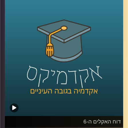
שנמצאת בפורטוגל ובהאג, מחקרים יישומיים בעיקר עם
האיחוד האירופי, מספרת על האופן בו משלבים מחקר אקדמי
יחד עם פעולות יישומיות בשטח, במחקר בו היא והחברה אותה
היא מנהלת בשותפות חוקרים מערכות מזון ב-6 מדינות
באפריקה.
איך משתפים פעולה עם גופים נוספים, כאשר כל אחד מהם
בעל מומחיות וכלי עבודה שונים? כיצד לומדים את השטח טרם
הכניסה למדינות היעד? ואיך מקיימים מחקר באפריקה בימי
הקורונה והריחוק החברתי?
קרדיט תמונות:
AudioVersity
דוח האקלים ה-6