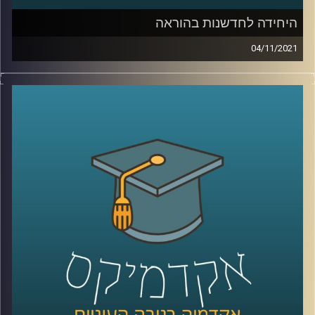
היחידה לחדשנות בהוראה
04/11/2021
בשנים האחרונות, עם כניסת הטכנולוגיה לחיינו, חלו שינויים
משמעותיים בכל תחומי החיים: אנחנו מנהלים שיחות ארוכות
ומשמעותיות בלי להוציא הגה מהפה, קניות נעשות בלי לצאת
מהבית ובעיות שפעם ההתמודדות איתן דרשה מאמץ רב
נפתרות בלחיצת כפתור. בעוד שוק העבודה משתנה בכל רגע,
נדמה שהאקדמיה, שאמורה להכשיר את בוגריה להתאים לשוק
זה, קופאת על שמריה.
בפרק הזה נדבר עם עידן אלמוג, ראש היחידה לחדשנות
בהוראה על פעילות היחידה, ההתאמות שנעשות באוניברסיטת
ריכמן להכנת הבוגרים לעולם התעסוקה החדש וכיצד הופכים
את הליך הלמידה למשמעותי יותר.