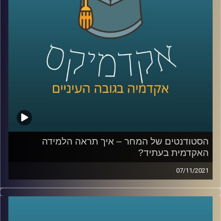
לאתר המכון למדיניות ואסטרטגיה –
לחצו כאן
קרדיט תמונות:
AudioVersity
הסטודנטים של המחר – איך תראה הלמידה
האקדמית בעתיד?
07/11/2021
כיצד אוניברסיטאות בעולם כבר עכשיו משנות את אופן
הלמידה בהן כדי להתאים לעולם החדש? מה המגמות שרואים
בשוק העבודה וישפיעו על האקדמיה?