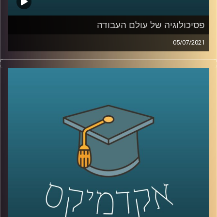
פסיכולוגיה של עולם העבודה
05/07/2021
מהי משמעות בעבודה וכיצד ניתן לדאוג שתהיה לנו אחת כזו?
מה התפקיד של המנהלים במציאתה? מדוע חשוב לדבר על
הנושאים הלא מדוברים ביחס לעולם העבודה?
בשעה שמאירה זרקור על נקודות מפתח בעולם העבודה, ד"ר
דנה פרג, ראשת תוכנית התואר השני בהתנהגות ופיתוח ארגונים
בבית הספר איבצ'ר לפסיכולוגיה ובבית הספר אריסון למינהל
עסקים באוניברסיטת רייכמן תענה על כל השאלות האלה,
ותסביר למה לא ניתן לנתק בין העבודה שלנו לבין החיים
האישיים.
קרדיט תמונות:
AudioVersity