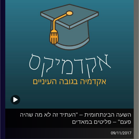
פסוואני שבו מסיור במומבאיי ונותנים הצצה
לאתגרים האדירים בפניהם ניצבת העיר, לקשיי
התחבורה והדיור ולסיפורים האנושיים המרגשים
קרדיט תמונות:
AudioVersity
השעה הבינתחומית – "העתיד זה לא מה שהיה
פעם" – פליטים במאדים
09/11/2017