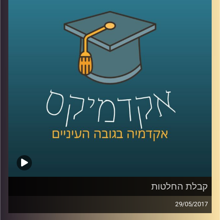
בעיצומו במדינות רבות בעולם ומה בכל זאת
ההבדלים בין מיתוג עסקי למיתוג מדינה. כמו כן,
איזה חלק יש לאזרחי המדינה הפעילים
באינסטגרם לתהליך הזה ומה הקשר של כל זה
לאל ג'זירה
.
קרדיט תמונות:
AudioVersity
קבלת החלטות
29/05/2017