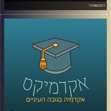
17/08/2017
מדוע יש קבוצות באוכלוסיה שידגישו את איום
הטרור בעוד בקבוצות אחרות יתריעו מפני
ההתחממות הגלובלית? מהם המרכיבים
שגורמים לנו לראות איומים מסוימים כמוחשיים
ובמקביל להפחית מחומרתם של איומים
אחרים? פרופסור גלעד הירשברגר מבית הספר
לפסיכולוגיה מנתח באמצעות מודל ייחודי את
תפיסות האיומים השונות בקרב קבוצות פוליטיות
שונות באוכלוסיה ומסביר כיצד זכרון קולקטיבי
משפיע על התמודדות בשעות משבר
קרדיט תמונות:
AudioVersity