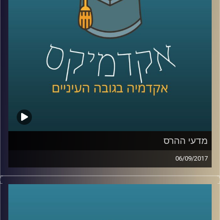
קרדיט תמונות:
AudioVersity
מדעי ההרס
06/09/2017
כשרוחות מלחמה מנשבות מכיוון צפון קוריאה
ומנהיגי העולם מתקוטטים ביניהם על עוצמה,
שליטה וכוח, ד"ר עופר ישראלי מתאר את
המציאות דרך תאוריה מסודרת ומסביר למה