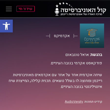
שידור חי
פתח סרגל
ל
ל
תוכן
תפריט
ראשי
ראשי
אקדמיקס
בהגשת:
אראל טננבאום
פודקאסט אקדמי בגובה העיניים.
שיחה אקדמית אחד על אחד עם אקדמאים מאוניברסיטת
רייכמן ומחוצה לו בשלל נושאים. תכנית קלילה, המייצרת שיח
אינטיליגנטי בגובה העיניים.
קרדיט תמונות:
AudioVersity