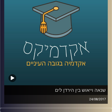
אילוצי ההיסטוריה חזקים אפילו יותר מטראמפ,
פוטין וקים ג'ונג און
קרדיט תמונות:
AudioVersity
שנאה וייאוש בין הירדן לים
24/08/2017
מעבר להבטחות היסטוריות, לאמונה בצדקת