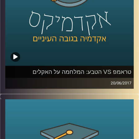
טראמפ VS הטבע: המלחמה על האקלים
20/06/2017
לאחרונה הודיע נשיא ארה"ב דונלד טראמפ, כי
הוא מתכוון לפרוש מהסכם האקלים שנחתם
בפריז. מה בדיוק החליטו שם ומה המשמעויות
של כל זה לגבינו? פרופסור יואב יאיר, דיקן בית
הספר לקיימות, מפרט על ההסכם ההיסטורי