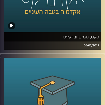
סקס, סמים וברקזיט
06/07/2017
מדוע צעירי שנות השישים כל כך זעמו על דור
ההורים ולאן הם ניתבו את הזעם הזה? פרופסור
עודד היילברונר מסביר מה עמד ברקע הרוח
הצעירה שנשבה באותם שנים, משווה בין
הפופולריות של פינק פלויד לעומת מרי פופינס
וגם עומד על הקשר של כל זה לברקזיט
.
קרדיט תמונות:
AudioVersity