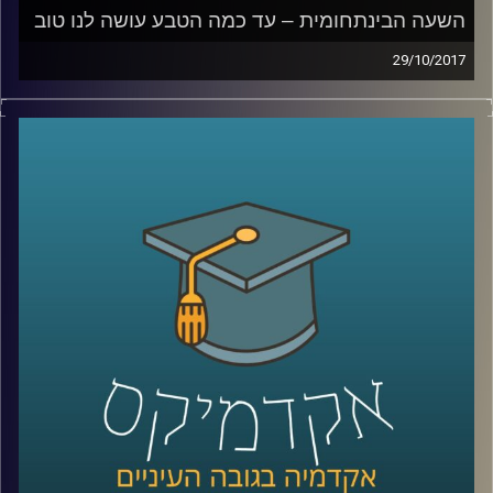
השעה הבינתחומית – עד כמה הטבע עושה לנו טוב
29/10/2017
בטן גב מול הים, ישיבה מול נוף מדברי עוצר
נשימה או אפילו סתם טיול בפארק העירוני
יכולים להרגיע אותנו, לעזור לנו להשתחרר
ולגרום למחשבות שלנו להיות ממוקדות יותר.
ד"ר נועה אלבלדה מתארת את הקשר שבין
יציאה לטבע לבין פעילות המוח האנושי וכיצד
התובנות הללו מיושמות במקומות שונים בעולם
קרדיט תמונות:
AudioVersity