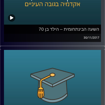
השעה הבינתחומית – הילד בן 70
30/11/2017
בין המהפכות שמטלטלות את העולם בעשורים
האחרונים יש אחת שקטה וכמעט לא מדוברת
שנוגעת בחיים של כל אחד ואחת מאתנו –
המהפכה הדמוגרפית. ד"ר הדס אראל מתארת
את האתגרים האדירים שמציבה בפנינו העלייה
המסחררת בתוחלת החיים, מסבירה כיצד רובוט
שחותך סלט יכול להביע אמפטיה והאם כבר
נולד הילד שיגיע לגיל 150
?