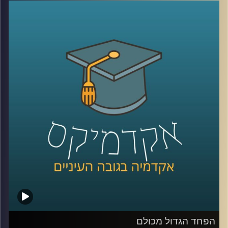
הדרך ולהתחמשות מתמדת, בסכסוך
הישראלי-פלסטיני המתמשך והעקוב מדם
מעורב בעיקר רגש והרבה מאוד רגש. פרופסור
עירן הלפרין בוחן את המציאות הכואבת של
חיינו דרך עולם הרגשות. מהם הרגשות
הדומיננטיים בסכסוך ומהם המשפיעים ביותר?
כיצד חברה מצליחה בכל זאת לשמור על שפיות
קולקטיבית בסכסוך ארוך טווח וכיצד ניתן לחולל
שינוי חברתי ופוליטי באמצעות שיח רגשי
?
קרדיט תמונות:
AudioVersity
הפחד הגדול מכולם