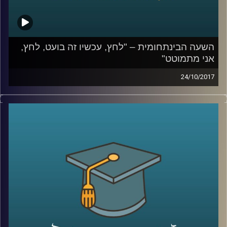
השעה הבינתחומית – "לחץ, עכשיו זה בועט, לחץ,
אני מתמוטט"
24/10/2017
כיצד מנגנון הסטרס שומר עלינו ומתי הוא
מתחיל לסכן אותנו? ד"ר נועה אלבלדה עומדת
על המרכיבים שבגינם הסטרס הפך לכל כך
דומיננטי באורח החיים המערבי ומסבירה למה
לזברות אין אולקוס
קרדיט תמונות:
AudioVersity