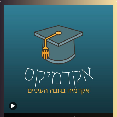
מה הקשר בין ליטוף נשי בכתף לכסף שלנו? ובין
מטפס הרים למהמר כפייתי? ד"ר הדס אראל
עומדת על תהליכי קבלת ההחלטות שלנו,
מסבירה למה אנחנו כל כך שונאים להפסיד וגם
למה לאחר שתדעו את כל זה, ברגע האמת,
כנראה שהמניפולציה הבאה תצליח לעבוד
עליכם
.
קרדיט תמונות:
AudioVersity