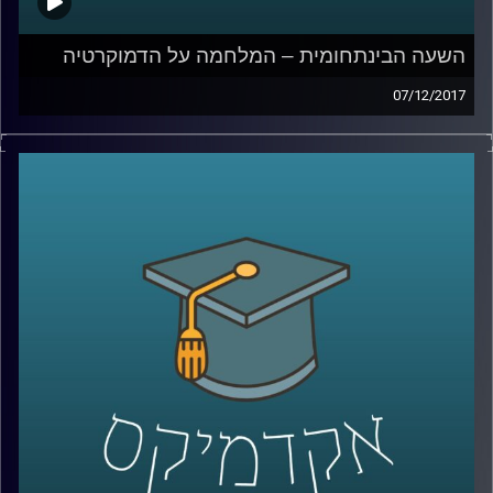
השעה הבינתחומית – המלחמה על הדמוקרטיה
07/12/2017
אלו ימים מבלבלים עבור שוחרי הדמוקרטיה.
בכירים מובלים לחדרי חקירות, מועמדים
פופוליסטיים גורפים קולות רבים ומפלגות
קיצוניות מקבלות לגיטימציה מההמון. ד"ר עמיחי
מגן מסביר מדוע דווקא בימים בהם האמון
בשיטה הולך ודועך יש לשמור עליה מכל משמר
ואיך, על אף הכל, הדמוקרטיה הישראלית בימים
אלו היא לא פחות מנס
קרדיט תמונות:
AudioVersity