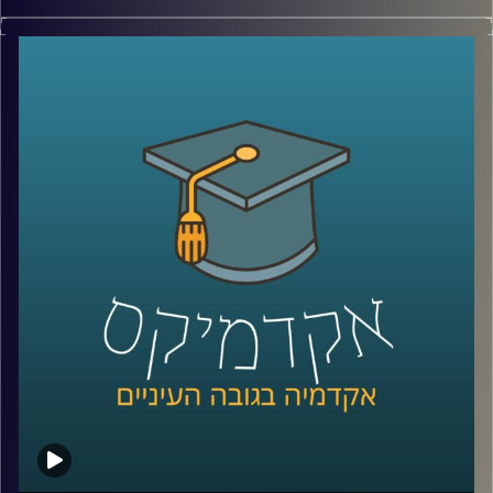
לא רחוק היום שבו בכדור הארץ לא יהיו מספיק
משאבים לתמוך באוכלוסייה ועקב משברים
סביבתיים מיליונים ייאלצו לנדוד מבתיהם
למקומות חלופיים. פרופסור יואב יאיר על
פתרונות ההגירה האלטרנטיביים שהאנושות
תהיה חייבת לספק: אז היכן ניתן לקיים חיים
אנושיים מחוץ לכדור הארץ? במה זה כרוך?
וכמה אנו רחוקים מהיום שזה יקרה? | הפרק
הראשון בסדרת "העתיד זה לא מה שהיה פעם
"
קרדיט תמונות:
AudioVersity