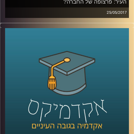
העיר: פרצופה של החברה?
25/05/2017
האם פני העיר הם רק חזות ויזואלית או שמא
הם משקפים את פני החברה? האם באמצעות
תכנון עירוני ניתן להנציח פערים חברתיים או
לחילופין לצמצם אותם? ד"ר נתי מרום מעניק
נקודת מבט חברתית אודות עולם התכנון העירוני
בין תל אביב למומבאיי. כמו כן, עם אילו סוגיות
עלינו להתמודד בהקשר זה בעודנו נמצאים
בעיצומו של תהליך העיור ההיסטורי, בו רוב בני
האדם על פני כדור הארץ גרים בערים ומגמה זו
רק הולכת וגדלה
?
קרדיט תמונות:
AudioVersity