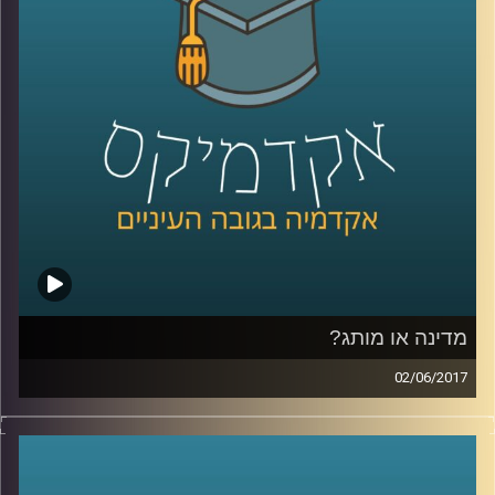
ועומד על הסיבות האפשריות שבגינן נשיא
המעצמה החזקה בעולם קורא תיגר על הבנות
שהוסכמו על ידי כמעט 200 מדינות
.
קרדיט תמונות:
AudioVersity
מדינה או מותג?
02/06/2017
דמיינו ראש ממשלה יושב במשרד פרסום וחושב
על לוגו וסלוגן למדינה שלו, נשמע מוזר? ד"ר טל
עזרן מסביר מדוע התהליך הזה כבר נמצא