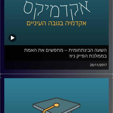
קרדיט תמונות:
AudioVersity
השעה הבינתחומית – מחפשים את האמת
בממלכת הפייק ניוז
23/11/2017
בחודש דצמבר 2016 יצא מביתו צעיר אמריקני
חמוש לכיוון פיצרייה בוושינגטון, במטרה לשחרר
את הילדים שנכלאו שם על ידי רשת ההברחות
של הילרי קלינטון. נשמע מופרך? זו אחת
התוצאות של כמויות הפייק ניוז שמציפות את
הרשת בשנים האחרונות. ד"ר צחי חייט עומד על