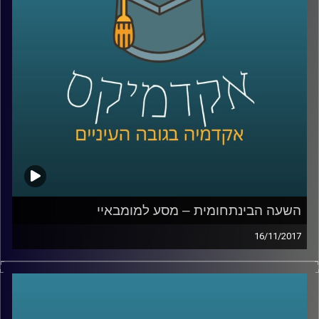
היקף התופעה, על האתגרים שהיא מציבה ועל
הרצון האנושי, שעדיין קיים, לתוכן אותנטי
קרדיט תמונות:
AudioVersity
השעה הבינתחומית – מסע למומבאיי
16/11/2017
היא אחת מהערים הגדולות ביותר בעולם
ושוכנים בה בערבוביה עוני מחפיר ועושר קיצוני,
יופי וכיעור. ד"ר נתי מרום, תמר עקוב ואמה