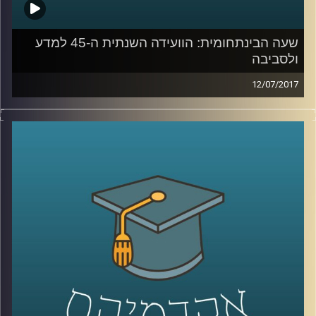
שעה הבינתחומית: הוועידה השנתית ה-45 למדע
ולסביבה
12/07/2017
תכנית מיוחדת של "השעה הבינתחומית" – ציקי
ישי מביא את כל הקולות הכי חמים ומעניינים
מהיום השני לועידה
.
קרדיט תמונות:
AudioVersity