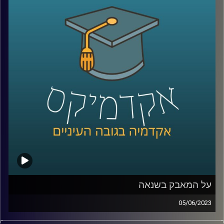
לישראל ואילו הזדמנויות יש לנו בעת הזו?
כדי לשפוך אור על המצב בהאג הצטרפה אלינו ד"ר דנה וולף,
ראשת חטיבת משפט וביטחון בבית הספר לאודר לממשל,
דיפלומטיה ואסטרטגיה.
קרדיט תמונות:
AudioVersity
על המאבק בשנאה
05/06/2023
בשנים האחרונות, בעקבות עלייתן של הרשתות החברתיות