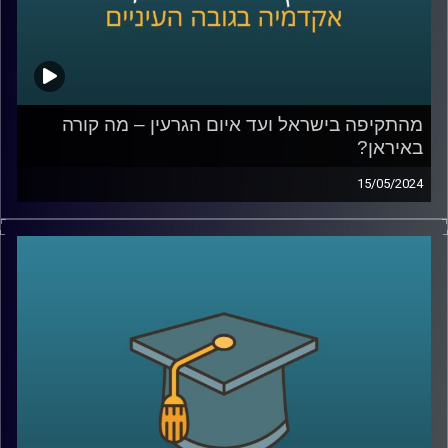
המעבדה לקבלת החלטות ממוחשבת, אוניברסיטת רייכמן.
פרסם 15 ספרים בתחום
קרדיט תמונות:
AudioVersity
מהתקיפה בישראל ועד איום הגרעין – מה קורה
באיראן?
15/05/2024
בליל ה- 14 באפריל, בזמן שאנחנו חיכינו בחרדה למתקפת
הטילים והכטב"מים מאיראן , היו כאלו גם בצד השני שנכנסו
ללחץ.
ברשתות החברתיות הופצו תמונות וסרטונים של אנשים שרצים
להצטייד במצרכים ושתייה ואפילו בדלק מחשש לתגובת נגד
ישראלית.
אז מה כל זה אומר על מה שקורה באיראן כרגע?