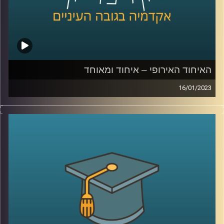
האיחוד האירופי – איחוד ומאוחד
16/01/2023
בשנים האחרונות עומד האיחוד האירופי בפנים אתגרים שונים.
גל מהגרים, מגיפת הקורונה וכיום המלחמה באוקראינה. בפרק
זה ד״ר עמנואל נבון יסביר על הקמתו של האיחוד האירופי,
מטרתו וכלל הקשיים העומדים בפניו
קרדיט תמונות:
AudioVersity