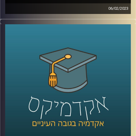
06/02/2023
בשנים האחרונות המשפט הבינלאומי הפך לזירת לאחד ממוקדי
המאבק המרכזיים של מדינת ישראל. כדי להבין טוב יותר את
האיום איתו מתמודדת מדינת ישראל, הצטרפה אלינו ד״ר דנה
וולף
קרדיט תמונות:
AudioVersity