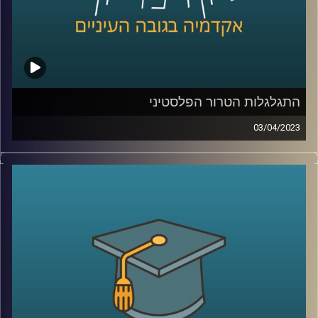
התגלגלות הטרור הפלסטיני
03/04/2023
במשך שנים איים הטרור הפלסטיני על חיי אזרחי מדינת ישראל.
אך מתי הוא החל? מי הוביל אותו? בפרק זה ד"ר אלי כרמון יספר
את סיפורו של הטרור הפלסטיני שעם השנים הפך למאבק
פוליטי
קרדיט תמונות:
AudioVersity