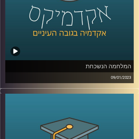
המלחמה הנשכחת
09/01/2023
בסוף המאה ה20 ותחילתה של המאה ה21 ניהל המערב מלחמה
כנגד אויב חדש, ארגוני הטרור האסלאמיסטים. שיאה של
המלחמה הוא כמובן פיגוע ה11/9 והופעתו של דעאש. בפרק
זה ד״ר מיכאל ברק יסקור את המאבק בארגוני הג׳יהאד והאם
המלחמה הזאת מאחורינו
קרדיט תמונות:
AudioVersity