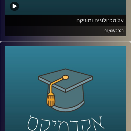
על טכנולוגיה ומוזיקה
01/05/2023
לרוב אנו מחלקים את עולמות הטכנולוגיה והמוזיקה לשני
עולמות נפרדים. אך מה קורה כשהם נפגשים? ד״ר רויטל
הולנדר תספר על הקשר בין יצירתיות, מוזיקה וטכנולוגיה
קרדיט תמונות:
AudioVersity