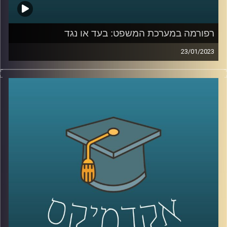
רפורמה במערכת המשפט: בעד או נגד
23/01/2023
בשבועות האחרונים מקדמת הממשלה רפורמה במערכת
המשפט. כתוצאה מכך, הרוחות במדינה סוערות. פרופסור יניב
רוזנאי, סגן דיקן בית הספר למשפטים ומומחה למשפט חוקתי
יסביר על הרפורמה והשלכותיה על כלל המערכות בישראל.
קרדיט תמונות:
AudioVersity