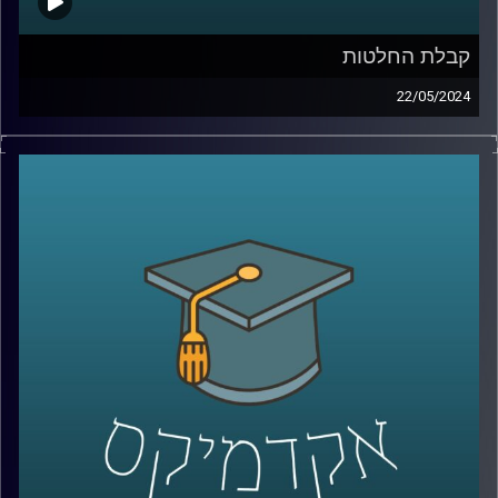
קבלת החלטות
22/05/2024
לאחר ה- 7 באוקטובר, התעוררו שאלות רבות לגבי רציונליות
ההחלטות של יחיא סינוואר, מנהיג חמאס בעזה.
ישנן מחלוקות בין מומחים באשר לרציונליות של סינוואר
בקבלת החלטות. בהתחשב בתוצאות הקשות של המלחמה
בעזה שבה איבד חמאס חלק ניכר מיכולותיו הצבאיות. רבים
סבורים שסינוואר פועל באופן שאינו רציונלי,לעומתם, יש
הטוענים שאמנם הוא פסיכופט, אך הוא מקבל החלטות
רציונליות.
מחקר במעבדה לקבלת החלטות ממוחשבות באוניברסיטת
רייכמן מנסה להעריך את מידת הרציונליות בהחלטותיו של
סינוואר ולהבין את השיקולים והתהליכים המובילים להחלטות
אלו, תוך התחשבות במרכיבים פסיכולוגיים ואידאולוגיים.
אז איתנו כאן פרופ׳ אלכס מינץ, פרופ׳ אלכס מינץ, ראש