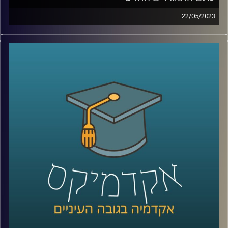
22/05/2023
עולם המימון והתאגידים משתנה כנגד עינינו. פרופסור רובין
יספר לך השינוי, הצרכים החדשים של תאגידים ותפקידם
החברתי החדש
קרדיט תמונות:
AudioVersity