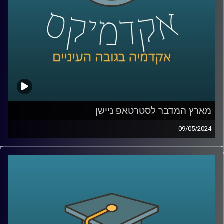
איתנו בפרק של היום ד״ר מאיר ג'בדנפר, מומחה לפוליטיקה
עכשווית של איראן, בבית הספר לאודר לממשל, דיפלומטיה
ואסטרטגיה באוניברסיטת רייכמן.
קרדיט תמונות:
AudioVersity
מארץ המדבר לסטרטאפ ניישן
09/05/2024
שממה חרבה, ענייה ועלובה, ככה תיאר את מדינת ישראל מארק
טווין לפני 150 שנה.
מדינת ישראל נחשבת כיום לאחת המדינות העשירות ביותר
בעולם.למרות אנחנו נמצאים באמצע המדבר המזרח תיכוני,
כשסביבנו לא מעט אויבים שרוצים בהיעלמותנו. ולמרות זאת,
צמחה לה מדינה מערבית לתפארת, אז איך זה קרה? ואיזה