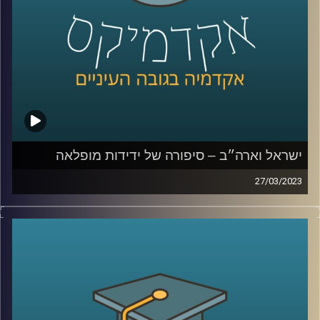
ישראל וארה״ב – סיפורה של ידידות מופלאה
27/03/2023
יחסי ישראל וארה״ב מוכרים לנו הישראלים כידידות טובה
וארוכת שנים. אך האם זה תמיד היה כך?
ד״ר אמנון כוורי יספר על היחסים בין ישראל וארה״ב, מה עומד
בבסיסם ומהם האתגרים העומדים בפניהם
קרדיט תמונות:
AudioVersity