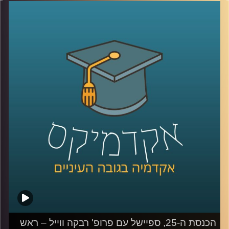
האלה נוספו לשילוש הזה נדבכים נוספים, כמו הרשת החברתית
ובעלי הון. כדי להבין טוב יותר את כללי המשחק החדשים,
הצטרפה אלינו פרופסור קרין נהון.
קרדיט תמונות:
AudioVersity
הכנסת ה-25, ספיישל עם פרופ' רבקה ווייל – ראש