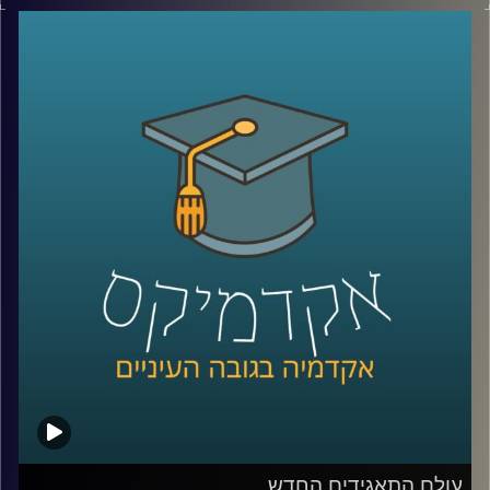
צמחה גם השנאה. עורך דין אילן יונש ואופיר טבת יספרו על
הקליניקה למאבק בשנאה, פועלה ועל הדרכים להאבק ולמגר
שנאה
קרדיט תמונות:
AudioVersity
עולם התאגידים החדש