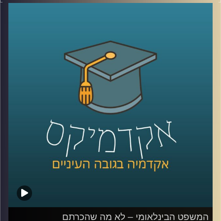
מושגים כמו פייק ניוז, עובדות אלטרטיביות, רשתות חברתיות
וקיטוב חברתי מאיימים על יציבותיהן של חברות דמוקרטיות.
ד״ר עמית לביא דינור, דיקנית ביהס סמי עופר לתקשורת תסביר
על משבר האמון והסכנה לדמוקרטיה
קרדיט תמונות:
AudioVersity
המשפט הבינלאומי – לא מה שהכרתם