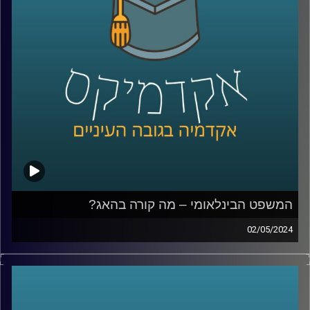
מושגים כלכליים כדאי לכל אחד מאיתנו לדעת
אז איתנו כאן בפרק של היום ד״ר יעל הדס ראשת התכניות
לכלכלה בבית הספר הבינלאומי באוניברסיטת רייכמן.
קרדיט תמונות:
AudioVersity
המשפט הבינלאומי – מה קורה בהאג?
02/05/2024
במשך שנים ישראל טענה כי לבית הדין הבינלאומי אין סמכות
לדון בסכסוך הישראלי־פלסטיני, אך כפי שאנחנו יודעים
המשפט מתנהל וחוקר את המתקפה של חמאס ואת הלחימה
מאז, אז מה בעצם קורה שם, מה הנזקים הפוטנציאליים