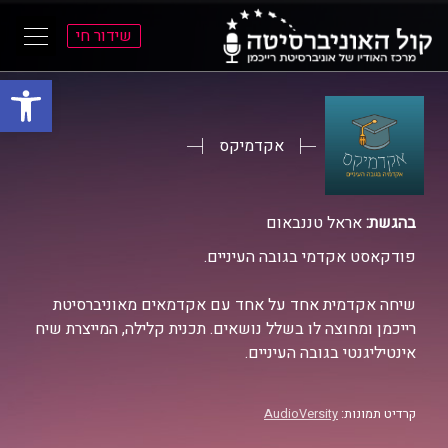
שידור חי
פתח סרגל
ל
ל
תוכן
תפריט
ראשי
ראשי
אקדמיקס
בהגשת:
אראל טננבאום
פודקאסט אקדמי בגובה העיניים.
שיחה אקדמית אחד על אחד עם אקדמאים מאוניברסיטת
רייכמן ומחוצה לו בשלל נושאים. תכנית קלילה, המייצרת שיח
אינטיליגנטי בגובה העיניים.
קרדיט תמונות:
AudioVersity