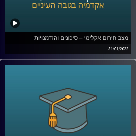
מצב חירום אקלימי – סיכונים והזדמנויות
31/01/2022
בשנה האחרונה חל שינוי משמעותי ביחס הציבורי למשבר
האקלים ובממשלת ישראל הודיעו ששוקלים להכריז מצב
חירום גם בישראל. מה זה אומר מה ההדמנויות שהמצב יוצר?
האזינו לשיחה שקיימתי עם פרופ' יואב יאיר, דיקן בית הספר
לקיימות כאן באוניברסיטת רייכמן.
לשיחה עם פרופ' יאיר על שבוע החלל הישראלי וניסוייו בחלל
–
לחצו כאן