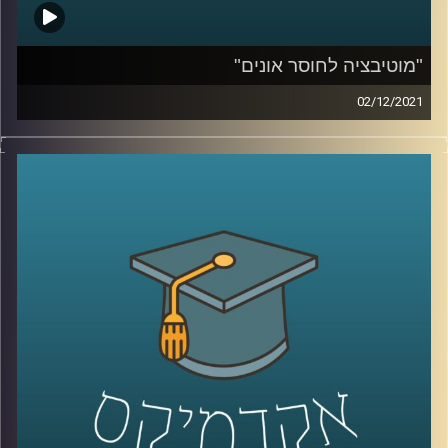
"מוטיבציה לחוסר אונים"
02/12/2021
כאשר שמעתי לראשונה את הביטוי "מוטיבציה לחוסר אונים"
היה נדמה לי שמדובר בטעות, אבל לאחר הסבר קצר הבנתי
שאין הגיוני מזה. בפרק זה שוחחתי עם ד"ר אורי ליפשין, מרצה
לפסיכולוגיה אקזיסטנציליסטית, על התאוריה החדשה
והמסקרנת "מוטיבציה לחוסר אונים".
לשיחה עם ד"ר אורי ליפשין על פסיכולוגיה
אקזיסטנציאליסטית והרצון לחיות לנצח –
לחצו כאן
לשיחה עם ד"ר אורי ליפשין על מגיפת הפרידות בתקופת
הקורונה –
לחצו כאן