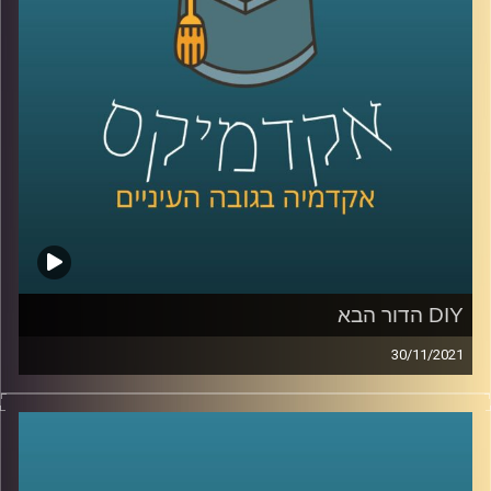
מגיפה) וגם, למה אנחנו כל כך מפחדים מהמוות.
לשיחה עם ד"ר אורי ליפשין על מגיפת הפרידות בתקופת
הקורונה –
לחצו כאן
לשיחה עם ד"ר אורי ליפשין על "מוטיבציה לחוסר אונים" –
לחצו כאן
קרדיט תמונות:
AudioVersity
DIY הדור הבא
30/11/2021
היום הרבה אנשים עם רעיון לא יכולים לממש אותו בגלל
היעדר ידע מקצועי, החלום של פרופ' אריאל (אריק) שמיר,
הדיקן היוצא של בית הספר למדעי המחשב, הוא לשנות את זה.