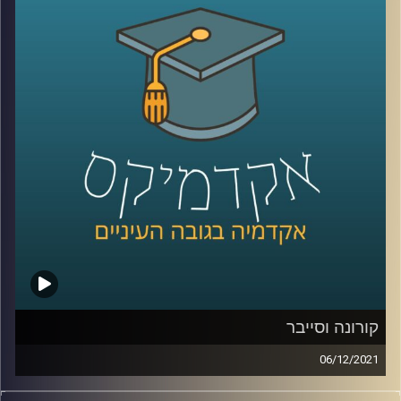
וגם, כמה מהיכולת להיות מצויין היא גנטית וכמה תלויה בסביבה
בה אנו גדלים?
בפרק זה ראיינתי את פרופ' יאיר גלילי אחד ממחברי הספר
"מומחיות ומצוינות: מבט רב-תחומי״ ושוחחנו על הנושאים
האלו.
לשיחה עם פרופ' יאיר גלילי על תופעת החנק תחת לחץ –
לחצו
כאן
קרדיט תמונות:
AudioVersity
קורונה וסייבר
06/12/2021
עם פריצת מגיפת הקורונה העתקנו הרבה פעילויות מהמרחב