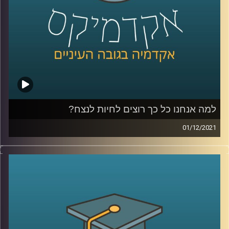
לשיחה עם ד"ר אורי ליפשין על פסיכולוגיה
אקזיסטנציאליסטית והרצון לחיות לנצח
– לחצו כאן
לשיחה עם ד"ר אורי ליפשין על "מוטיבציה לחוסר אונים" –
לחצו כאן
למה אנחנו כל כך רוצים לחיות לנצח?
קרדיט תמונות:
AudioVersity
01/12/2021
אף על פי שברור לנו שאין לנו אפשרות לחיות לנצח מדובר
בכמיהה שקיימת בכולנו.
בתכנית הזאת שוחחתי עם ד"ר אורי ליפשין, מרצה לפסיכולוגיה
אקזיסטנציאליסטית (קיומית) על הביטויים של הרצון לחיות
לנצח בחיינו, הצורך הפסיכולוגי בהמשכיות, היבטים
פסיכולוגים בהתנהגותנו במצב סכנה (למשל: מלחמה או