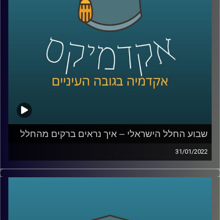
לשיחה עם פרופ' יאיר על שבוע החלל הישראלי וניסוייו מהחלל
–
לחצו כאן
לשיחה עם פרופ' יאיר על ההתחממות הגלובלית: סיכונים
והזדמנויות –
לחצו כאן
קרדיט תמונות:
AudioVersity
שבוע החלל הישראלי – איך נראים ברקים מהחלל
31/01/2022
בשבוע שעבר צויין שבוע החלל הישראלי בפעם העשרית.
מועד שבוע החלל נקבע במטרה להנציח את האסטרונאוט
הישראלי הראשון, אילן רמון, ואסון קולומביה שאירע
ב-1.2.2003. השנה השבטע צויין במקביל להכנותיו של איתן
סטיבה להיות הישראלי השני שיגיע לחלל.