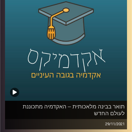
מטרתו של פרופ' שמיר היא להנגיש יכולות שבעבר היו שמורות
רק לאנשי מקצוע.
אדם שרוצה לערוך סרט ולא יודע איך יוכל
לכתוב במילים את תוכן הסרט והמחשב יערוך את חומרי הגלם
באופן אוטומטי; מעצבים לא יצטרכו את עזרתם של מהנדסים
ונגרים לתכנון כי רובוטים יעשו את החישובים עבורם. רוצים
עוד דוגמאות? האזינו לפודקסט.
לשיחה עם פרופ' אריאל (אריק) שמיר בנושא "מי מפחד/ת
ממדעי המחשב" –
לחצו כאן
לשיחה עם פרופ' אריאל (אריק) שמיר בנושא תואר בבינה
מלאכותית –
לחצו כאן
קרדיט תמונות:
AudioVersity
תואר בבינה מלאכותית – האקדמיה מתכוננת
לעולם החדש
29/11/2021