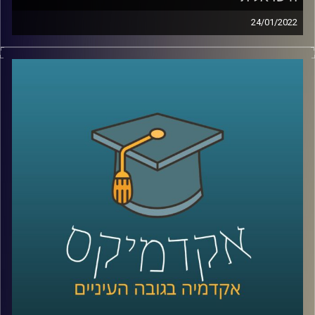
24/01/2022
בעוד בעבר מנהל קהילה היה נחשב לתחביב או לכל היותר
התנדבות היום מדובר במשרה נחשקת בתעשיית ההיטק
הישראלית (ובכלל בעולם). אז מה זה אומר להיות מנהל קהילה
ומה הקישורים הנדרשים לכך?
בתוכנית זאת התארחה חן הרשקוביץ אוחיון, מרצת הקורס
יסודות בניהול קהילות ברשת ושותפה מייסדת בארגון קומיונטי
פורוורד, ארגון מנהלי קהילות להציג את התפקיד המבוקש.
לשיחה עם חן הרשקוביץ אוחיון על יסודות ניהול הקהילה
ברשת –
לחצו כאן
לשיחה עם חן הרשקוביץ אוחיון על קהילות מגדריות –
לחצו
כאן