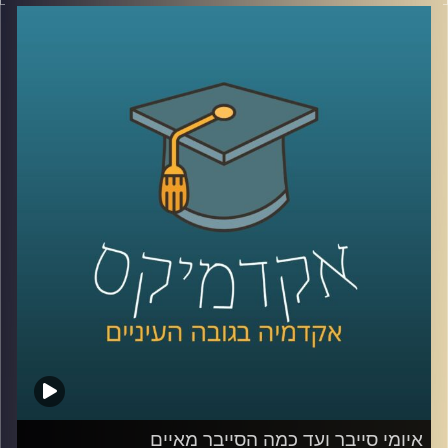
הפיזי למרחב הקיברנטי (האינטרנט). בחלק מהתחומים מדובר
באילוץ אשר אנו רק מחכים שיסתיים ונוכל לחזור ל"דרך המלך"
אך בתחומים מסויימים המעבר לרשת התברר כהצלחה. כך
למשל 56% מהמעסיקים העידו כי הם מעוניינים להמשיך
במתכונת, לפחות חלקית, של עבודה מהבית גם לאחר הקורונה.
על אף היתרונות הרבים של עבודה מרחוק, צריך לזכור שאלו
הופכים אותו לחשופים יותר לאיומי סייבר. איום אליו לא תמיד
הכינו את העובדים לפני המעבר.
אז מה הקשר בין קורונה לסייבר? האזינו לשיחה עם ד"ר טל
פבל, מומחה לאיומי אינטרנט וסייבר.
לשיחה עם ד"ר טל פבל בנושא איומי סייבר ועד כמה הסייבר
מאיים –
לחצו כאן
קרדיט תמונות:
AudioVersity
איומי סייבר ועד כמה הסייבר מאיים