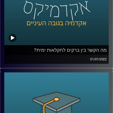
לשיחה עם פרופ' יאיר על השפעות ברשים על כלובי דגים –
לחצו כאן
קרדיט תמונות:
AudioVersity
מה הקשר בין ברקים לחקלאות ימית?
31/01/2022
אם תנסו לחשוב על ההשפעות של ברקים על חיינו כנראה
הדברים הראשונים שיעלו במחכם יהיו התשמלות, שריפות, הרס
מכשירי חשמל ואולי אקלים או איכות סביבה. עם זאת, כנראה
שההשפעה של הברקים על החקלאות הימית וכלובי הדגים לא
יהיו הדבר הראשון שתחשבו עליו. אז מה הקשר בין השניים?
האזינו לשיחה שקיימתי עם פרופ' יואב יאיר, דיקן בית הספר
לקיימות, כאן באוניברסיטת ריכמן.