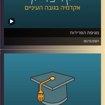
קרדיט תמונות:
AudioVersity
מגיפת הפרידות
02/12/2021
כל מי שתשאלו יספר לכם איך הקורונה השפיעה על תחומי חיו
השונים, באופן שמזמן חרג מהפן הבריאותי: הכלכלה, התיירות,
הבילויים, זכותנו לפרטיות, ואופן הלימוד באקדמיה עברו
טלטלה כתוצאה מהמגיפה שמסרבת לחלוף. עם זאת, מסתבר
שיש תחום נוסף שהושפע מהקורונה ופחות מדברים עליו –
התחום הרומנטי.
בפרק זה שוחחתי עם ד"ר אורי ליפשין, מרצה לפסיכולוגיה
אקזיסטנציאליסטית על ההשפעות של הקורונה על מערכת
היחסים הזוגית, למה הקורונה גרמה ל"מגיפת פרידות" ואיך זה
קשור לילדות שלנו.