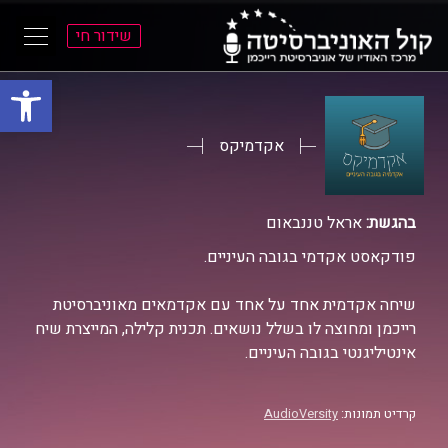
שידור חי
פתח סרגל
ל
ל
תוכן
תפריט
ראשי
ראשי
אקדמיקס
בהגשת:
אראל טננבאום
פודקאסט אקדמי בגובה העיניים.
שיחה אקדמית אחד על אחד עם אקדמאים מאוניברסיטת
רייכמן ומחוצה לו בשלל נושאים. תכנית קלילה, המייצרת שיח
אינטיליגנטי בגובה העיניים.
קרדיט תמונות:
AudioVersity