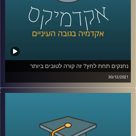
המעבר מבית הספר לתקשורת לתעשיית ההיטק ואיך הופכים
את המילה בינתחומיות מסיסמא לליבת העשייה.
קרדיט תמונות:
AudioVersity
נחנקים תחת לחץ? זה קורה לטובים ביותר
30/12/2021
לעיתים נהוג לחשוב שאם ידחקו בנו לתת את הכל התוצאות
שנשיג ישתפרו.
עם זאת, כאשר פרופ' יאיר גלילי, מייסד המעבדה לחקר
הספורט התקשורת והחברה, בחן את אופן משחקם של שחקני
ה-NBA, הוא מצא שזה לא תמיד המצב…