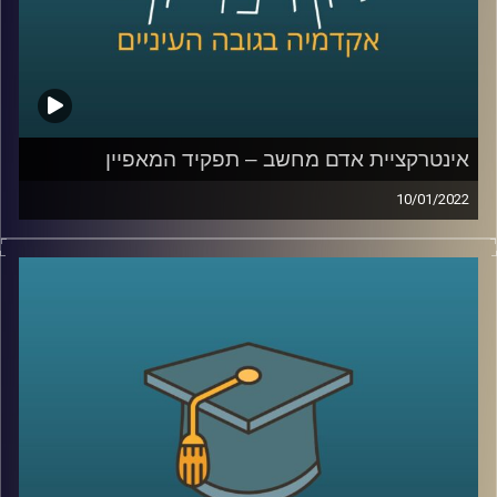
לשיחה עם חן הרשקוביץ אוחיון על קהילות מגדריות –
לחצו
כאן
קרדיט תמונות:
AudioVersity
אינטרקציית אדם מחשב – תפקיד המאפיין
10/01/2022
הפינה בארץ נהדרת על נדיר האקרמן, מנכ"ל CEO מייסד ו-
Founder של סטארטאפ, יושבת לרבים על נקודה מאוד
רגישה… החלום להיכנס להייטק. אומנם לרוב כשמדברים על
הייטק נחשוב על בוגרי 8200 או בתי הספר באוניברסיטאות
השונות למדעי המחשב אבל האמת שיש מקצועות שזה בהכרח
לא נכון לגביהם. אחד המקצועות שלא דורשים ידע רב
במתמטיקה ותיכנות הוא "מאפיין".
בפרק הזה אירחתי את עידן אייזן מתרגל בקורס "אינטרקציית
אדם מחשב" בבית הספר לתקשורת על תפקיד המאפיין,