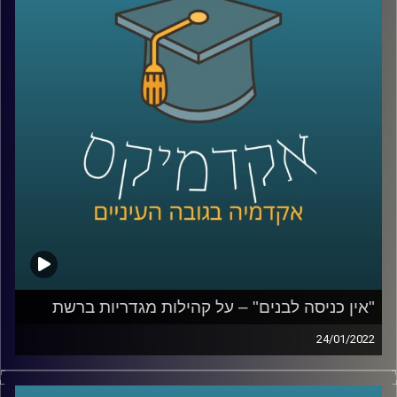
בפרק זה אירחתי את פרופ' יואב יאיר, דיקן בית הספר לקיימות
כאן באוניברסיטת רייכמן והחוקר הראשי של אחד הניסויים
אותם יבצע סטיבה בחלל.
לשיחה עם פרופ' יאיר על השפעות ברשים על כלובי דגים –
לחצו כאן
לשיחה עם פרופ' יאיר על ההתחממות הגלובלית: סיכונים
והזדמנויות –
לחצו כאן
"אין כניסה לבנים" – על קהילות מגדריות ברשת
קרדיט תמונות:
AudioVersity
24/01/2022
עוברות ושוות, אבא פגום והצודקת, נשים מעל חמישים,
jobs4moms ומאמצחיק. תחום הקהילות המגדריות פורח