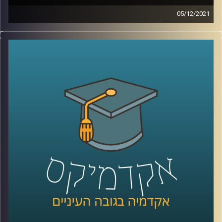
05/12/2021
נדמה שאי אפשר לעבור שבוע ואפילו יום מבלי לשמוע את
המילה "סייבר".
בתכנית הזאת התארח ד"ר טל פבל, מומחה לאיומי אינטרנט
וסייבר והעמקנו בשאלה מהו אותו מרחב קיברנטי שכולם
מדברים עליו ועל ההשלכות של מתקפות סייבר.
לשיחה עם ד"ר טל פבל בנושא קורונה וסייבר –
לחצו כאן
קרדיט תמונות:
AudioVersity