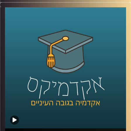
לאחרונה נפתחה באוניברסיטת רייכמן האפשרות ללמוד תואר
שני שעוסק במדעי הנתונים ולמידה חישובית (נקרא לעיתים גם
למידת מכונה או בינה מלאכותית-AI). התואר פתוח לבוגרי תואר
ראשון במדעי המחשב, אבל לא רק להם.
בפרק זה התארח פרופ' אריאל (אריק) שמיר, הדיקן היוצא של
בית הספר אפי ארזי למדעי המחשב. יחד שוחחנו, בגובה
העיינים, על מקצועות העולם החדש, בינתחומיות, שיתוף
פעולה בין סטודנטים ממקצועות שונים וכמובן, למידה
חישובית.
לשיחה עם פרופ' אריאל (אריק) שמיר בנושא "מי מפחד/ת
ממדעי המחשב" –
לחצו כאן
לשיחה עם פרופ' אריאל (אריק) שמיר בנושא "DIY הדור הבא"
–
לחצו כאן
קרדיט תמונות:
AudioVersity