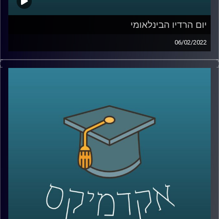
יום הרדיו הבינלאומי
06/02/2022
ב-13.2 חל יום הרדיו הבינלאומי, יום המוכר על ידי אונסק"ו.
באתר הייעודי לציון היום נאמר כי בעידן הרשתות החברתיות
ושירותי הסטרימינג יש למקד את העיסוק ביום הזה השנה
בקשר בין רדיו ואמת. אומנם הרשתות החברתיות פוגעות
בהפרדה בין אמת לשקר במקומות מסויימים אבל בעולם הערבי
זאת לפעמים הדרך היחידה של האמת לצאת לאור. אז איך
הרשתות החברתיות ושירותי הסטרימינג השפיעו על המוזיקה
והרדיו בעולם הערבי? האזינו לראיון שקיימתי עם איבון סאבא,
מרצת הקורס יסודות הרדיו, מגישת התכנית ערביט בכאן 88
וחוקרת את התפתחות מוזיקת האינדי הערבית.
לשיחה עם איבון סאבא על להקת משרוע ליילה –
לחצו כאן
קרדיט תמונות:
AudioVersity