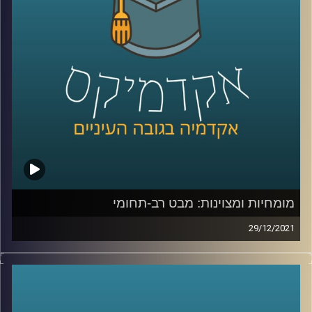
אז מתי הלחץ יכול להוביל לתוצאות טובות יותר, מתי יפגע בהן
ומה המאמנים יכולים ללמוד מתוצאות מחקרו? האזינו לפרק
לשיחה עם פרופ' יאיר גלילי על מומחיות ומצויינות –
לחצו כאן
קרדיט תמונות:
AudioVersity
מומחיות ומצוינות: מבט רב-תחומי
29/12/2021
כולם רוצים להיות מצויינים או מומחים בתחומם אבל מה זה
באמת אומר להיות מומחה? מה הדרישות לכך שמונעות מכולנו
להצטיין בכל תחום? האם יש תכונות משותפות לכל המומחים
– המשפטן המחונן, המומחה במתמטיקה והספורטאי המצטיין?