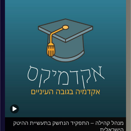
בשנים האחרונות. אבל למה בשנת 2022 בכלל צריך קהילות
מגדריות?
כדי לענות על השאלה הזאת אירחתי בפרק זה את חן
הרשקוביץ אוחיון, מרצת הקורס יסודות בניהול קהילות ברשת'
שותפה מייסדת בארגון קומיונטי פורוורד, ארגון מנהלי קהילות
ומנהלת הקהילה "נשים מדברות > נדל"ן".
לשיחה עם חן הרשקוביץ אוחיון על יסודות ניהול הקהילות
ברשת –
לחצו כאן
לשיחה עם חן הרשקוביץ אוחיון על התפקיד הנחשק "מנהל/ת
קהילה" –
לחצו כאן
קרדיט תמונות:
AudioVersity
מנהל קהילה – התפקיד הנחשק בתעשיית ההיטק
הישראלית