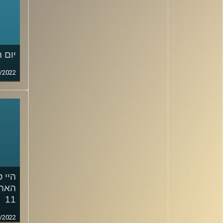
יום 
/2022
היי ס
האהב
11
/2022