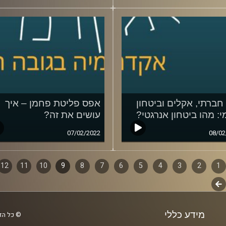
חברתי, אקלים וביטחון
אפס פליטת פחמן – איך
י: מהו ביטחון אנרגטי?
עושים את זה?
07/02/2022
08/02
1
ף
2
3
4
5
6
7
8
9
10
11
12
לשלב
ם
הבא
מידע כללי
© כל הזכ