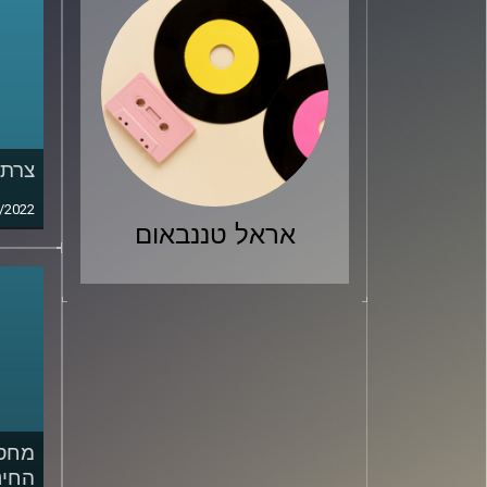
צרת 
/2022
אראל טננבאום
מחסו
החינ