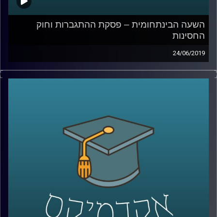
השעה הבינתחומית – פסקת ההתגברות וחוק
החסינות
24/06/2019
במסגרת שתי מערכות הבחירות הסמוכות בשנה
האחרונה, שני מושגים שמגיעים מתחום
המשפט החוקתי מופיעים כמעט תמיד
במהדורות החדשות בהקשר של ראש הממשלה
בנימין נתניהו, אך לא רק
.
ד"ר יניב רוזנאי, מומחה למשפט חוקתי השוואתי
מבית ספר רדזינר למשפטים הסביר מה אלו
הכלים האלה, איך הם התפתחו, מה המשפט
המקובל במדינות אחרות בנוגע לפרקטיקות
החוקתיות הללו, מדוע מעוניינים לבצע בהם