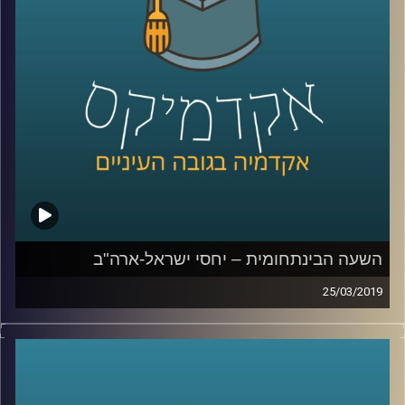
במקומות שונים בעולם, על החשיבות של שיתוף
הציבור בתהליך התכנון העירוני, ואפילו נתנה
כמה טיפים לפוליטיקאים שלנו
.
קרדיט תמונות:
AudioVersity
השעה הבינתחומית – יחסי ישראל-ארה"ב
25/03/2019
בתיאום מושלם עם וועידת איפא"ק, ד"ר רונן
הופמן מביה"ס לאודר לממשל הגיע לדבר על
יחסי ישראל ארה"ב והשפעתם על הבחירות
הקרבות: עד כמה באמת יש לאיפא"ק השפעה