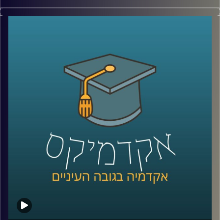
ספורט ורשתות חברתיות, אולי שני התחומים
הכי יומיומיים ושגרתיים בחיינו, ולמי מאיתנו אין
חשבון ברשת חברתית? ואיזה כיף זה לעקוב
אחר חייהם של הספורטאים, שכבר ממזמן הפכו
לכוכבי על שהבינו את היתרונות שבשימוש
באותן מדיות חברתיות
.
בשיחה עם ד״ר יאיר גלילי מביה״ס סמי עופר
לתקשורת, ניסינו להבין את מערכת היחסים הזו
שבין המדיות החברתיות והספורטאים, את
האבולוציה ומי מרוויח מכל העניין הזה
?
קרדיט תמונות:
AudioVersity