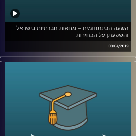
קרדיט תמונות:
AudioVersity
השעה הבינתחומית – מחאות חברתיות בישראל
והשפעתן על הבחירות
08/04/2019
העם דורש צדק חברתי!" "מושחתים נמאסתם!"
"דם שחור אינו הפקר
!"
אין אדם בישראל שלא מכיר את הסיסמאות
האלה, ונראה כאילו מחאות חברתיות הן חלק
אינטגרלי מהנוף היומיומי בישראל, אבל האם הן
באמת מצליחות להשפיע
?
ד"ר חיים וייצמן מביה"ס לאודר לממשל הסביר