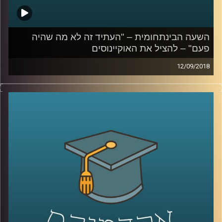
השעה הבינתחומית – "העתיד זה לא מה שהיה
פעם" – להציל את האוקיינוסים
12/09/2018
רוב כוכב הלכת שלנו מכוסה במים והאוקיינוסים
המחברים בין היבשות מילאו מאז ומעולם
תפקיד חשוב בחיים האנושיים: מהשפעה על
האקלים, דרך המסעות באמצעותם גילו בני
האדם את כדור הארץ, עד נתיבי מסחר
ומלחמה, שטחים חקלאיים ודגה. פרופסור יואב
יאיר מתאר את הנזקים שאנו גורמים
לאוקיינוסים, מסביר על הסכנות הטמונות בכך
וגם – מה עלינו לעשות בכדי להימנע מהיום בו
נשחה בים של מדוזות ופלסטיק
?