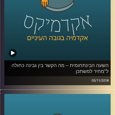
האם יתכן וכל ארסנל הרקטות האדיר של
חיזבאללה כלל לא נועד לשימוש
?
קרדיט תמונות:
AudioVersity
השעה הבינתחומית – מה הקשר בין גבינה כחולה
ל"מחיר למשתכן
05/11/2018
פרופסור עומר מואב עומד על הקשר בין האיכות
של הגבינה שאנחנו קונים בסופר לתכנית של
השר כחלון "מחיר למשתכן", ומסביר מדוע
בעיניו תכנית להגרלת אלפי מזוודות עם חצי