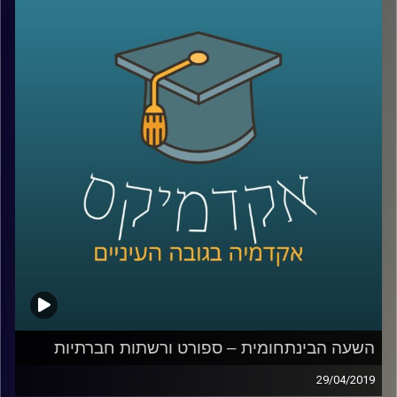
משמעותי. ד"ר מורן אופיר מביה"ס רדזינר
למשפטים שמתמחה בדיני חברות ותאגידים,
ובעלת דוקטורט במנהל עסקים, משלבת
במחקרה המשפטי כלים שהיא מביאה איתה
מעולמות התוכן שקשורים להתמחותה במימון,
בין היתר מחקר אמפירי ושימוש ב
-Big Data.
במחקרה האחרון, עשתה שימוש בכלים אלה על
מנת לחקור החלטות ביהמ"ש בישראל בתחום
הרמת המסך
.
קרדיט תמונות:
AudioVersity
השעה הבינתחומית – ספורט ורשתות חברתיות
29/04/2019