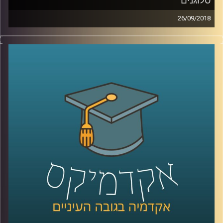
סלוגנים
26/09/2018
כיצד הפכו הסיפורים לכלי הניהולי היעיל ביותר
בעידן הנוכחי? פרופסור רוני שחר מסביר איך
המנהלים המובילים בעולם מניעים עובדים,
משמרים לקוחות ומגייסים משקיעים באמצעות
הנרטיב של החברות שלהם. וגם – כיצד
הפיכתם של המותגים לדת החדשה קשורה
לירידה ברמת האלימות בעולם
?
קרדיט תמונות:
AudioVersity