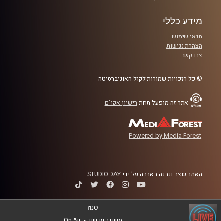
הללו נקלטים בעיניהם של ילדים
.
מידע כללי
תנאי שימוש
קרדיט תמונות:
AudioVersity
הצהרת נגישות
צרו קשר
© כל הזכויות שמורות לקול האוניברסיטה
אתר זה מופעל תחת
רישיון אקו"ם
Powered by Media Forest
האתר עוצב ונבנה באהבה על ידי
STUDIO DAY
סנוז
משודר עכשיו
-
On Air