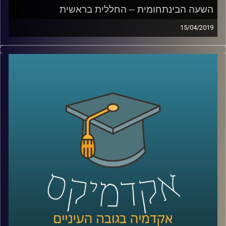
השעה הבינתחומית – החללית בראשית
15/04/2019
החללית בראשית עשתה היסטוריה ממש בשבוע
שעבר כשהייתה החללית הפרטית הראשונה
בעולם שהצליחה להגיע לירח (אז מה אם בסוף
היא התרסקה?)
מלבד על הפרוייקט הנפלא של בראשית וההישג
חסר התקדים של חברת
SpaceIl,
פרופ' יואב
יאיר דיקן ביה"ס לקיימות באוניברסיטת רייכמן
וחוקר חלל ואטמוספירה הסביר לנו: מה יש בו
בעצם האפור הזה שנקרא ירח שאנחנו כל כך
סקרנים לגביו? מה הקשיים בטיסה לחלל? ולמה
עדיין הצלחת הטיסות הללו כזו קטנה
?