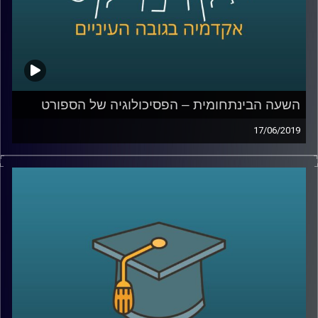
שינויים כאן בישראל, ומי השפעה של שינויים
אלו
?
קרדיט תמונות:
AudioVersity
השעה הבינתחומית – הפסיכולוגיה של הספורט
17/06/2019
המעטפת שמוענקת לספורטאים מקצועיים
מכילה בתוכה בעלי מקצוע רבים ביותר: החל
מהמאמן, וכמובן רופאים ופיזיותרפיסטים, ויחד
איתם נמצאים הפסיכולוגים של הספורט,
שתפקידם הוא לזהות מצוקות ולהעניק תמיכה
נפשית לספורטאים, זאת תוך שילוב מיומנויות
רבות
.