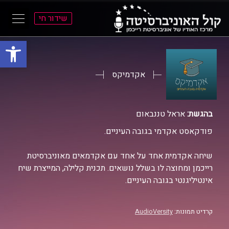
שידור חי
פתח סרגל
ל
ל
תוכן
תפריט
ראשי
ראשי
אקדמיקס
בהגשת:
אראל טננבאום
פודקאסט אקדמי בגובה העיניים.
שיחה אקדמית אחד על אחד עם אקדמאים מאוניברסיטת
רייכמן ומחוצה לו בשלל נושאים. תכנית קלילה, המייצרת שיח
אינטיליגנטי בגובה העיניים.
קרדיט תמונות:
AudioVersity