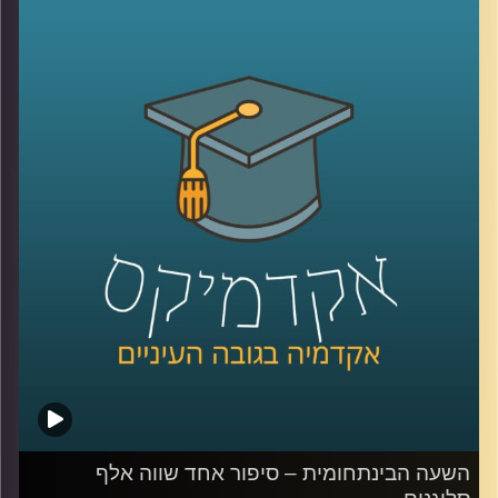
הורמונלית שלמה שמשפיעה על וויסות הרגשות
ועל אופני ההתנהגות בסיטואציות שונות. ד"ר
אורנה זגורי מסבירה כיצד ההורמונים משפיעים
על מערכות היחסים שלנו, מתי ניתן לנבא
באמצעותם הצלחה של קשר רומנטי, מה
התהליך ההורמונלי המתרחש כשאם מנחמת
את בנה הקטן שנפל בגן השעשועים ולמה בכל
זאת – אנחנו הרבה מעבר לכימיקלים
.
קרדיט תמונות:
AudioVersity
השעה הבינתחומית – סיפור אחד שווה אלף