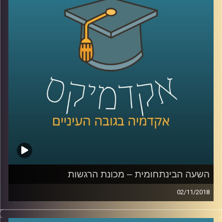
מיליון שקל במזומן לאזרחי ישראל היא יותר
הגיונית, על הדרך הוא מפריך את המיתוס על
יוקר הדיור בתל אביב ומסביר כיצד הפצצה
מהאוויר על מרכז עיר דומה לפיקוח על שכר
דירה
.
קרדיט תמונות:
AudioVersity
השעה הבינתחומית – מכונת הרגשות
02/11/2018
מאחורי המושגים אהבה והורות ישנה מערכת