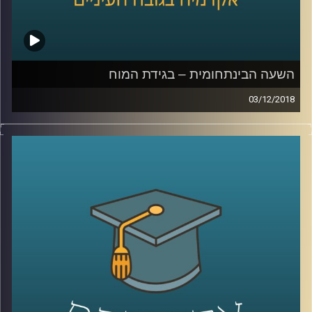
השעה הבינתחומית – בגידת המוח
03/12/2018
אחד מכל שני אנשים מעל גיל 85 יסבול
מאלצהיימר או סוג אחר של דמנציה. אולם אל
מול הנתון האכזרי הזה, המדע והרפואה נכשלים
פעם אחר פעם בניסיון נואש למצוא מרפא
למחלה. פרופסור מיכל בארי מסבירה על הקושי
האדיר שבחקר המוח ומדוע אבחון מוקדם בכל
זאת יכול לסייע, היא מתארת כיצד שינויי הרגלים
עשרות שנים לפני המחלה עשויים לרכך את
ההידרדרות וגם – איך נראה המפגש האנושי עם
אחד הצדדים העצובים ביותר של הקיום שלנו
?