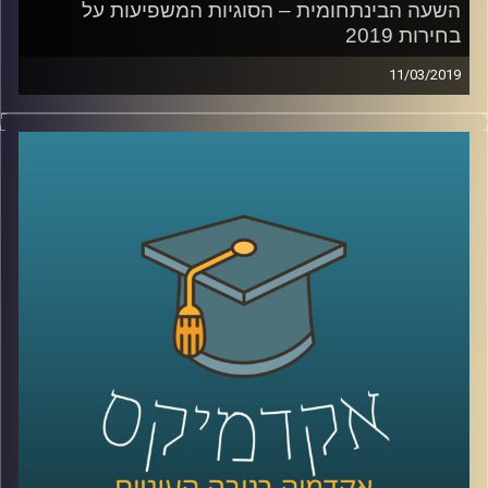
השעה הבינתחומית – הסוגיות המשפיעות על
בחירות 2019
11/03/2019
כמה כוח יש לתקשורת במערכות בחירות? כיצד המפלגות
יודעות מה ציבור הבוחרים שלהן מעוניין לשמוע? האם
לקבוצות אינטרס באמת יש השפעה על הנעשה במערכת
הפוליטית? ומהן בעצם הסוגיות החשובות באמת בבחירות
הקרובות?
שי קלוט מארחת את ד"ר מעוז רוזנטל שיענה על כל השאלות
האלה ועוד רבות אחרות במסגרת תוכניות הספיישל שלנו
לקראת הבחירות המתקרבות.
קרדיט תמונות:
AudioVersity