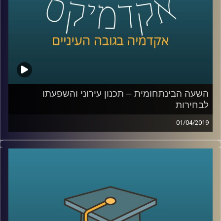
מהן העקרונות של מחאות חברתיות, מי
האנשים שלוקחים בהן חלק, ומהי השפעתן על
הבחירות הקרבות
קרדיט תמונות:
AudioVersity
השעה הבינתחומית – תכנון עירוני והשפעתו
לבחירות
01/04/2019
תכנון עירוני הוא לא הנושא עליו שמים דגש
לקראת הבחירות, אך אחרי שתאזינו לפרק הזה,
תבינו עד כמה הנושא הזה נוגע בכל תחומי
החיים שלנו
.
ד״ר בת-אל אשקול מסבירה על ההבדלים בין
וועדות התכנון השונות, על רפורמות שהתבצעו