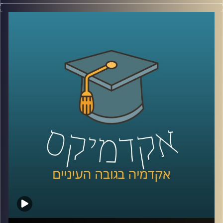
בשיחה עם פרופ' גלעד הירשברגר, סגן הדיקן של ביה"ס
לפסיכולוגיה באוניברסיטת רייכמן, גילינו את מידת ההשפעה
של הבחירות של הורינו על הדרך שבה אנחנו מחליטים לבחור,
מהם הדברים המשמעותיים בדמותו של המנהיג שבגללם
אנשים נוטים לסוג הבחירה שלהם, ואת מידת השימוש (המועט)
שמפלגות עושות בפסיכולוגים פוליטיים במסגרת תהליך
קמפיין הבחירות שלהן.
קרדיט תמונות:
AudioVersity