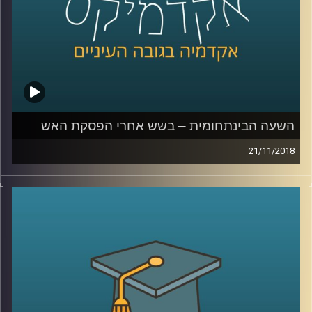
קרדיט תמונות:
AudioVersity
השעה הבינתחומית – בשש אחרי הפסקת האש
21/11/2018
מה הקשר בין מדיניות אובמה במזרח התיכון
להפסקת האש ברצועת עזה? וכיצד מערך
שכונתי בשעת חירום יכול להציל את העורף
במלחמה הבאה בצפון? פרופסור בועז גנור
משרטט את מפת האיומים הביטחוניים במזרח
התיכון, מזהיר מפני השאננות שעלולה להחזיר
אותנו לטראומה של מלחמת יום הכיפורים וגם –