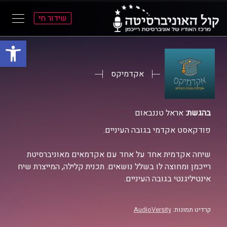
שידור חי
פתח סרגל
ל
ל
תוכן
תפריט
ראשי
ראשי
אקדמיקס
בהגשת:
אראל טננבאום
פודקאסט אקדמי בגובה העיניים.
שיחה אקדמית אחד על אחד עם אקדמאים מאוניברסיטת
רייכמן ומחוצה לו בשלל נושאים. תכנית קלילה, המייצרת שיח
אינטיליגנטי בגובה העיניים.
קרדיט תמונות:
AudioVersity