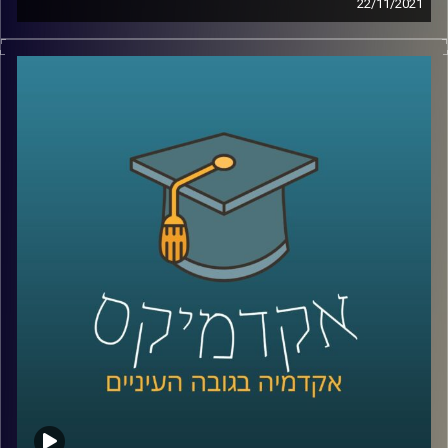
22/11/2021
בשנים האחרנות איכות הסביבה עלתה לסדר היום ומסרבת
קו המידע והיייעוץ של ויצו – 3980*
לרדת ממנו: ועידת האקלים שהתקיימה החודש הוכתרה
כ"גורלית", בתחילת החודש הועלה המיסוי על הכלים
קרדיט תמונות:
AudioVersity
החד-פעמיים כדי להפחית צריכה בהם ואגרת הגודש מככבת
בכותרות רבות. על אף שרבים יטענו שהם "צרכנים ירוקים",
מחקר שערכה ד"ר יונת צובנר, חוקרת במחלקה לשיווק בבית
הספר אריסון למנהל עסקים, מגלה שהנכונות שלנו לצרכנות
ירוקה תלויה בשעה ביום וברמת העייפות שלנו.
לשיחה עם ד"ר יונת צובנר על שיווק מותאם (מידי) אישית –
לחצו כאן
לשיחה עם ד"ר יונת צובנר על השפעת שמנו על תוי פנינו –
לחצו כאן