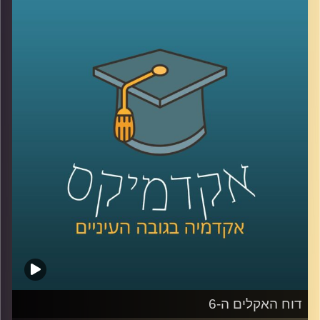
שנמצאת בפורטוגל ובהאג, מחקרים יישומיים בעיקר עם
האיחוד האירופי, מספרת על האופן בו משלבים מחקר אקדמי
יחד עם פעולות יישומיות בשטח, במחקר בו היא והחברה אותה
היא מנהלת בשותפות חוקרים מערכות מזון ב-6 מדינות
באפריקה.
איך משתפים פעולה עם גופים נוספים, כאשר כל אחד מהם
בעל מומחיות וכלי עבודה שונים? כיצד לומדים את השטח טרם
הכניסה למדינות היעד? ואיך מקיימים מחקר באפריקה בימי
הקורונה והריחוק החברתי?
קרדיט תמונות:
AudioVersity
דוח האקלים ה-6