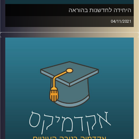
היחידה לחדשנות בהוראה
04/11/2021
בשנים האחרונות, עם כניסת הטכנולוגיה לחיינו, חלו שינויים
משמעותיים בכל תחומי החיים: אנחנו מנהלים שיחות ארוכות
ומשמעותיות בלי להוציא הגה מהפה, קניות נעשות בלי לצאת
מהבית ובעיות שפעם ההתמודדות איתן דרשה מאמץ רב
נפתרות בלחיצת כפתור. בעוד שוק העבודה משתנה בכל רגע,
נדמה שהאקדמיה, שאמורה להכשיר את בוגריה להתאים לשוק
זה, קופאת על שמריה.
בפרק הזה נדבר עם עידן אלמוג, ראש היחידה לחדשנות
בהוראה על פעילות היחידה, ההתאמות שנעשות באוניברסיטת
ריכמן להכנת הבוגרים לעולם התעסוקה החדש וכיצד הופכים
את הליך הלמידה למשמעותי יותר.