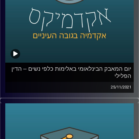
לשיחה עם ד"ר גליה שניבוים בנושא הדין הפלילי הנוגע
לאלימות כלפי נשים –
לחצו כאן
לשיחה עם ד"ר גליה שניבוים בנושא מחאת ה- me_too –
לחצו כאן
קרדיט תמונות:
AudioVersity
יום המאבק הבינלאומי באלימות כלפי נשים – הדין
הפלילי
25/11/2021
בשנת 1992 מוריס אזואלס ירה למוות באשתו ובשכנם לאחר
שראה את השניים מתנשקים ברכב. בפסק הדין של בית
המשפט העליון נאמר שלא מדובר ברצח בכוונה תחילה אלא
בביטוי לחולשת הטבע האנושי כיוון ש"דמו של הישראלי המצוי
והישראלית המצויה עלול לרתוח כאשר הם רואים את בת הזוג
או בן הזוג בבגידה".