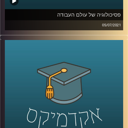
פסיכולוגיה של עולם העבודה
05/07/2021
מהי משמעות בעבודה וכיצד ניתן לדאוג שתהיה לנו אחת כזו?
מה התפקיד של המנהלים במציאתה? מדוע חשוב לדבר על
הנושאים הלא מדוברים ביחס לעולם העבודה?
בשעה שמאירה זרקור על נקודות מפתח בעולם העבודה, ד"ר
דנה פרג, ראשת תוכנית התואר השני בהתנהגות ופיתוח ארגונים
בבית הספר איבצ'ר לפסיכולוגיה ובבית הספר אריסון למינהל
עסקים באוניברסיטת רייכמן תענה על כל השאלות האלה,
ותסביר למה לא ניתן לנתק בין העבודה שלנו לבין החיים
האישיים.
קרדיט תמונות:
AudioVersity