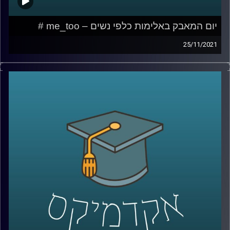
יום המאבק באלימות כלפי נשים – me_too #
25/11/2021
בשנת 2017 פרץ לחייני הצירוף "me too" או "גם אני" כביטוי
לשכיחות הבלתי נסבלת של תופעת ההטרדות המיניות. אומנם
הביטוי לא מקושר באופן ישיר להטרדות במקום העבודה אך
בבחינה מעמיקה של התופעה ניתן לראות שפעמים רבות
המתלוננת (ברשת החברתית) הייתה במצב של כפיפות מקצועית
למטריד.
בפרק זה אשוחח עם ד"ר גליה שניבוים, מרצה וחוקרת של הדין
הפלילי אשר אחד מתחומי העניין שלה כוללים רגולציה
משפטית של יחסי-סמכות, עברות מין והטרדות מיניות.
לשיחה עם ד"ר גליה שניבוים בנושא הדין הפלילי הנוגע