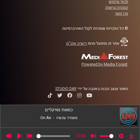
תנאי שימוש
הצהרת נגישות
קרדיט תמונות:
AudioVersity
צרו קשר
© כל הזכויות שמורות לקול האוניברסיטה
אתר זה מופעל תחת
רישיון אקו"ם
Powered by Media Forest
האתר עוצב ונבנה באהבה על ידי
STUDIO DAY
כסאות מוזיקליים
משודר עכשיו
-
On Air
00:00