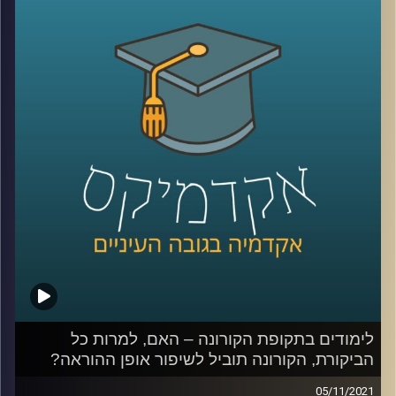
עידן אלמוג, ראש היחידה לחדשנות בהוראה, יספר איך הוא
משער שתתקיים הלמידה באקדמיה בעתיד.
לשיחה על היחידה לחדשנות בהוראה:
לחצו כאן
לשיחה על למידה בימי קורונה:
לחצו כאן
קרדיט תמונות:
AudioVersity
לימודים בתקופת הקורונה – האם, למרות כל
הביקורת, הקורונה תוביל לשיפור אופן ההוראה?
05/11/2021