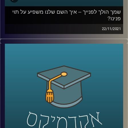
קרדיט תמונות:
AudioVersity
שמך הולך לפנייך – איך השם שלנו משפיע על תוי
פנינו?
22/11/2021
מכירים את זאת שאתם לא מצליחים לזכור את שמה כי זה
פשוט לא מתאים לה, או את זה שכולם קוראים לו בכינוי שלו
כי השם שלו "לא מתאים לו"? אתם ממש לא לבד. במחקר
שביצעה ד"ר יונת צובנר נמצא שיש קשר בין תוי הפנים שלנו
לבין השם שלנו, קשר כזה שגם מחשבים (AI) יכולים לזהות.
בפרק זה תתארח ד"ר יונת צובנר, מבית הספר למנהל עסקים
לדבר על שמות, תוי פנים ומה שבינהם.
לשיחה עם ד"ר יונת צובנר על שיווק מותאם (מידי) אישית –
לחצו כאן