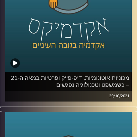
שמייצרות הבינה המלאכותית ( Artificial Intelligence-AI)
ולמידת המכונה (Machine Learning).
לשיחה עם ד"ר אביב גאון בנושא הקשר בין משפט לטכנולוגיה
– לחצו כאן
לשיחה עם ד"ר אביב גאון בנושא תיקי פייסבוק והקשר בין
טכנולוגיה ואתיקה – לחצו כאן
קרדיט תמונות:
AudioVersity
מכוניות אוטונומיות, דיפ-פייק ופרטיות במאה ה-21
– כשמשפט וטכנולוגיה נפגשים
29/10/2021
מכוניות אוטונומיות שנוסעות ללא שליטת אדם נמצאות
ברגעים אלו על כבישי ישראל כשהחוק עדיין מחייב נהג
שיחזיק את ההגה בשתי ידיו;
פרטיות נחשבת כזכות יסוד אבל
עוקבים אחרי כל קליק שאנחנו עושים עם העכבר; וגם, מה
תהיה המשמעות של עדות בבית משפט כאשר תופעת