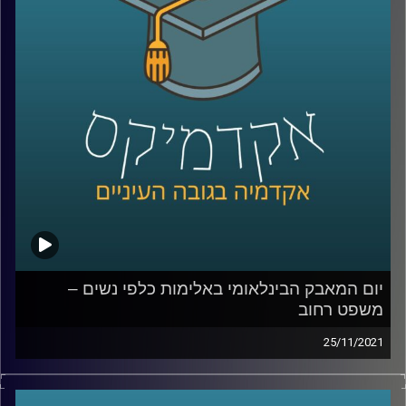
כמה התקדם הדין הפלילי מאז אותו פסק דין משנות התשעים?
האם גם היום יריה באשתך לאחר בגידה לא תחשב רצח אלא
"חושלתו של הטבע האנושי"? כדי לענות על השאלה הזאת
בתכנית זו תתארח ד"ר גליה שניבוים, מרצה וחוקרת של הדין
הפלילי.
לשיחה עם ד"ר גליה שניבוים בנושא אלימות שאינה פיזית –
לחצו כאן
לשיחה עם ד"ר גליה שניבוים בנושא מחאת ה-me too –
לחצו
כאן
קרדיט תמונות:
AudioVersity
יום המאבק הבינלאומי באלימות כלפי נשים –
משפט רחוב
25/11/2021
בקליניקה "משפט רחוב" עוסקים הסטודנטים בהנגשת ידע
משפטי לאוכלוסיות שפגשו את החוק מהצד האחר. זאת, מתוך