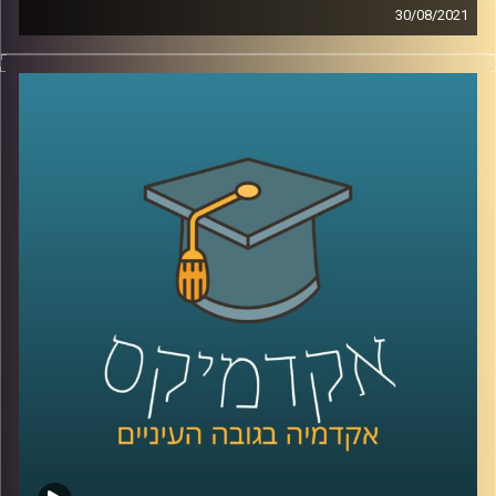
30/08/2021
באוגוסט האחרון פרסם הפאנל הבינלממשתי את דו"ח האקלים
ה-6.
מה הוא בכלל הדוח הזה? מה ממצאיו העיקריים והמלצותיו?
כמה השפעה בכלל תהיה לו, בהסתמך על ההשפעה של
הדוחות הקודמים לו?
פרופ' יואב יאיר, דיקן ביה"ס לקיימות חוקר אטמוספירה וחלל,
מגיע להסביר על כל נקודות אלה, ולהסביר מהן הפעולות שעל
ממשלת ישראל לנקוט כבר עכשיו בכדי לשנות את המציאות
העגומה.
קרדיט תמונות:
AudioVersity