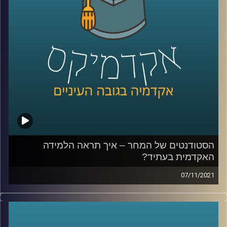
לאתר המכון למדיניות ואסטרטגיה –
לחצו כאן
קרדיט תמונות:
AudioVersity
הסטודנטים של המחר – איך תראה הלמידה
האקדמית בעתיד?
07/11/2021
כיצד אוניברסיטאות בעולם כבר עכשיו משנות את אופן
הלמידה בהן כדי להתאים לעולם החדש? מה המגמות שרואים
בשוק העבודה וישפיעו על האקדמיה?