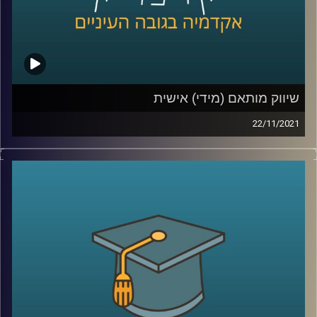
לשיחה עם ד"ר יונת צובנר על צרכנות ירוקה –
לחצו כאן
קרדיט תמונות:
AudioVersity
שיווק מותאם (מידי) אישית
22/11/2021
השיווק היום למוצרים השונים הפך לאינטנסיבי במיוחד כאשר
עם המעבר לקניות אונליין השיווק גם נעשה בהתאם לניתור
הפעילות שלנו ברשת. היה ניתן לחשוב שמעקב אחרי כל לחיצה
שביצענו, או לא ביצענו אבל ממש התלבטנו אם לבצע, יועיל
לאותן מערכות שיווק. עם זאת, במחקר שביצעה ד"ר יונת צובנר
מהמחלקה לשיווק מבית הספר אריסון למנהל עסקים, מסתבר,
שלא בהכרח…
לקראת סיומו של חודש נובמבר, החודש שהפך בשנים
האחרונות לחודש הקניות (ששיאו יחול ביום שישי הקרוב -
הבלאק פריידי המיוחל) בפרק זה התארחה ד"ר יונת צובנר