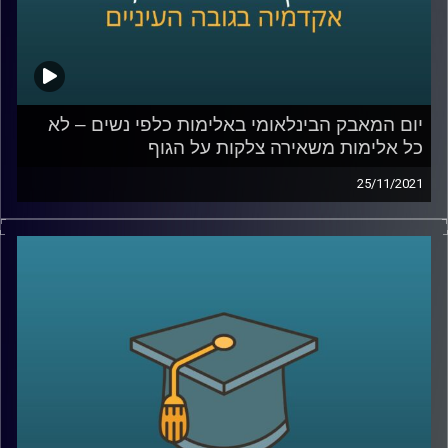
לאלימות כלפי נשים –
לחצו כאן
לשיחה עם ד"ר גליה שניבוים בנושא אלימות שאינה פיזית –
לחצו כאן
קרדיט תמונות:
AudioVersity
יום המאבק הבינלאומי באלימות כלפי נשים – לא
כל אלימות משאירה צלקות על הגוף
25/11/2021
כאשר אנו חושבים על נשים שחוות אלימות לרוב נדמיין מישהי
שחוטפת מכות עד זוב דם. עם זאת, ישנן נשים רבות החיות
במציאות אלימה, אך באופן שאינו מתבטא בצלקות על הגוף.
בפרק זה תתארח ד"ר גליה שניבוים, מרצה וחוקרת של הדין
הפלילי, ויחד נדון בשאלה האם גם אלימות נפשית/כלכלית
צריכה להיחשב אלימות גם בדין הפלילי ולמה הפללה היא לא
בהכרח הפתרון.