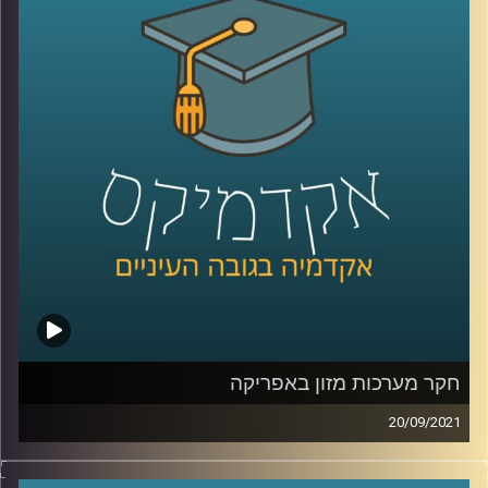
ה"דיפ-פייק" תתרחב ולא נוכל לסמוך על מה שאנחנו רואים
במו עייננו?
האם המשפט עומד בקצב של הסטארט-אפ ניישן? ד"ר אביב
גאון, מומחה למשפט וטכנולוגיה מדבר על הקשר בין שני
התחומים.
לשיחה עם ד"ר אביב גאון בנושא דיני זכויות היוצרים בעידן
הבינה המלאכותית:
לחצו כאן
לשיחה עם ד"ר אביב גאון בנושא תיקי פייסבוק והקשר בין
טכנולוגיה ואתיקה:
לחצו כאן
קרדיט תמונות:
AudioVersity
חקר מערכות מזון באפריקה
20/09/2021
צרויה קלבאו שבח, יועצת לאיכות סביבה מדיניות ואסטרטגיה,
המלמדת בביה"ס לקיימות ואונ' ת"א, חברת מחקר יישומי