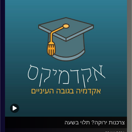
התפיסה שתהליך רכישת הידע המשפטי יכול גם להוות כלי
מעצים ומשקם.
אחד המקומות בו מועברת סדנה היא מעון לנשים נפגעות
אלימות. בפרק זה אנסה להציג את המציאות המורכבת בה
נמצאות נשים שעוברות אלימות במשפחה ואת הקשיים בהם
הן נתקלות כאשר הן מנסות לצאת ממעגל האלימות.
בפרק זה התארחו בתכנית מירית קופלמן, מנהלת המעון בו
מועברת הסדנה; עו"ד זיו לידרור, מנהלת הקליניקה, ולינוי ביליק,
סטודנטית למשפטים שמעבירה סדנה באותו מעון.
קו החירום של (24/7) ל.א לאלימות נגד נשים – 6724*.
לתרומות לעמותה ניתן לצלצל למספר 09-9579237 או דרך
האתר
.
צרכנות ירוקה? תלוי בשעה
הקו החם של נעמת (8:00-15:00) – 036492468/9/70