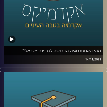
מאוניברסיטת רייכמן, שבמחקר משותף עם
פרופסור רום
שריפט מאוניברסיטת אינדיאנה מצאה ששיווק על סמך מוצרים
שהתלבטנו אם לקנות דווקא יפגע ברצון שלנו לרכוש.
לשיחה עם ד"ר יונת צובנר על צרנות ירוקה –
לחץ כאן
לשיחה עם ד"ר יונת צובנר על השפעת שמנו על תוי פנינו –
לחץ כאן
מהי האסטרטגיה הדרושה למדינת ישראל?
קרדיט תמונות:
AudioVersity
14/11/2021
ביום שלישי הבא בשעות הבוקר יתקיים כנס ביטחוני-מדיני
מטעם המכון למדיניות ואסטרטגיה של אוניברסיטת רייכמן
שיעסוק בשאלה "מהי האסטרטגיה הדרושה למדינת ישראל".
בפרק זה התארח האלוף במילואים עמוס גלעד, ראש המכון,
לדבר על הכנס ולהעלות סוגיות אסטרטגיות בהן נדרש לבצע
חשיבה מעמיקה בתחומים השונים: יחסי ישראל ארה"ב, טרור,
איראן והקורונה.