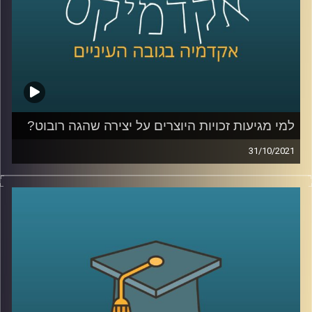
לשיחה עם ד"ר אביב גאון על דיני זכויות היוצרים בעידן הבינה
המלאכותית –
לחצו כאן
קרדיט תמונות:
AudioVersity
למי מגיעות זכויות היוצרים על יצירה שהגה רובוט?
31/10/2021
רובטים שמייצרים דברים בעצמם! זה נשמע כמו מדע בדיוני
אבל האמת שאת הניצנים של התופעה אפשר לראות כבר
עכשיו. ואם הרובוט הוא הוגה הרעיון, למי מגיעות זכויות
היוצרים על היצירה?
ד"ר אביב גאון, מנהל בית הספר הארי רדזינר למשפטים וכותב
הספר "עתיד דיני זכויות היוצרים בעידן הבינה המלאכותית"
(The Future of Copyright in the Age of Artificial
Intelligence) מדבר על הסוגיות המשפטיות בזכויות היוצרים