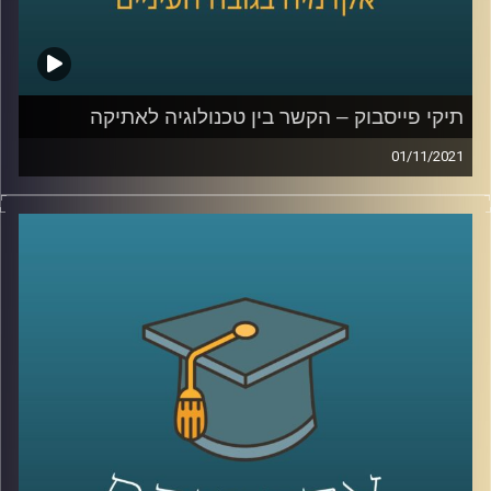
לשיחה על למידה בימי קורונה –
לחצו כאן
לשיחה על למידת העתיד –
לחצו כאן
קרדיט תמונות:
AudioVersity
תיקי פייסבוק – הקשר בין טכנולוגיה לאתיקה
01/11/2021
כאשר עובדת פייסבוק לשעבר, פרנסס האוגן, פירסמה כי
פיסבוק העדיפה למקסם את רווחיה על פני בטיחות
המשתמשים הדבר יצר רעש גדול, אף על פי שלכולם ברור
שמטרתה של חברה עסקית היא למקסם את הרווחים שלה.
בשיחה עם ד"ר אביב גאון, מנהל בית הספר הארי רדזינר
למשפטים ומומחה למשפט וטכנולוגיה, נדבר על החובה
החוקית והמוסרית של ענקיות הטכנולוגיה ועל נקודות המפגש
של תחום האתיקה עם תחום הטכנולוגיה.
לשיחה עם ד"ר אביב גאון על הקשר בין משפט וטכנולוגיה –
לחצו כאן