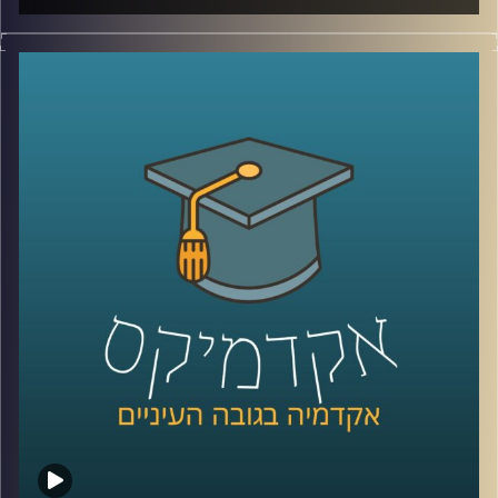
הקורונה שינתה את האופן בו התנהלו הרבה ענפים ותחומים
ובהם גם ההוראה. וכך,
כרעם ביום בהיר קיבלו כל העוסקים
התחום הנחייה שעליהם לשנות את האופן בו התרגלו ללמד
במשך שנים רבות באופן מידיי.
עידן אלמוג, ראש היחידה לחדשנות בהוראה באוניברסיטת
רייכמן מספר על ההשפעות של הקורונה על הלמידה, האם
הקורונה הובילה לשינוי חיובי או שלילי באקדמיה ומה
מהשינויים שנעשו כהתאמות למצאת אך "כאן כדי להישאר".
לשיחה על היחידה לחדשנות בהוראה –
לחצו כאן
לשיחה על למידת העתיד –
לחצו כאן
קרדיט תמונות:
AudioVersity