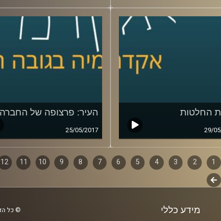
 החלטות
העיר: פרצופה של החברה
25/05/2017
29/05
1
ף
2
3
4
5
6
7
8
9
10
11
12
לשלב
ם
הבא
מידע כללי
© כל הזכ