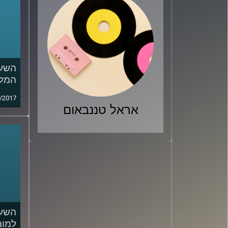
השעה
המלח
/2017
אראל טננבאום
השעה
למומ