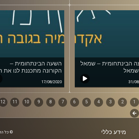
 הבינתחומית – שמאל
השעה הבינתחומית –
 שמאל
הקורונה מתכננת לנו את ה
17/08/2020
31/08
1
ף
2
3
4
5
6
7
8
9
10
11
12
לשלב
ם
הבא
מידע כללי
© כל הזכ