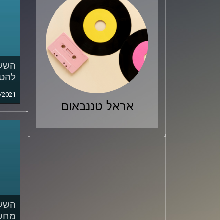
השעה
להט"
/2021
אראל טננבאום
השעה
מחשב