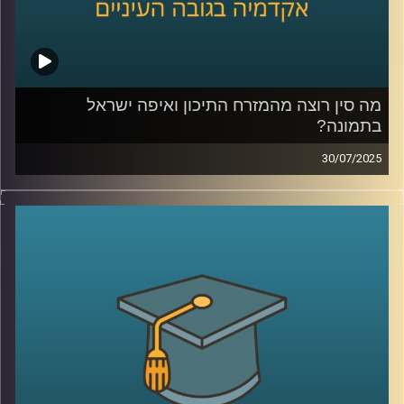
מה סין רוצה מהמזרח התיכון ואיפה ישראל
בתמונה?
30/07/2025
בזמן שבישראל עוד מתלבטים איך ייראה “היום שאחרי” בעזה,
סין כבר פועלת: מתווכת, מגשרת, ולפעמים גם מחליטה. היא
עושה את זה בלי חיילים, בלי סנקציות אבל עם חזון ברור לאזור
ועמדה גיאופוליטית שהולכת ומתבססת.
בפרק הזה של אקדמיקס, זכיתי לארח את ד”ר גדליה אפטרמן,
ראש תכניות ישראל–אסיה במכון אבא אבן לדיפלומטיה,
דיפלומט לשעבר בבייג’ינג וד”ר לפילוסופיה שיעזור לנו לנסות
ולהבין מה סין רוצה מאיתנו? מה החזון שלה למזרח התיכון?
למה היא מגיבה בעמימות כשהחמאס תוקף ואיך ישראל יכולה
(אם בכלל) להשפיע על היחסים איתה