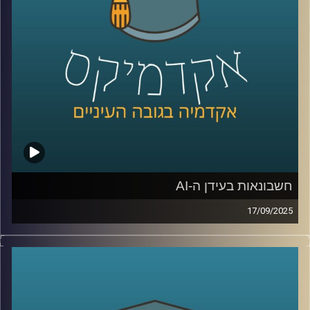
בכלכלה בתוכנית המשותפת של הטכניון ואוניברסיטת חיפה.
היא מתמחה בהערכה כלכלית של המגוון הביולוגי, שירותי
המערכת האקולוגית הימית והיבשתית, ובפיתוח מודלים
חדשניים לקבלת החלטות רציונלית ומקיימת.
אז איך מתמחרים את שוויו של עץ? מה הקשר בין נחלים, פחמן
ומסים? ולמה דווקא ישראל תופסת טרמפ על המאמץ העולמי
נגד משבר האקלים?
קרדיט תמונות:
AudioVersity
חשבונאות בעידן ה-AI
17/09/2025
כולנו מרגישים איך ה-AI משנה מקצועות מבפנים, אבל מה
קורה כשהוא נוגע בליבת שפת העסקים, החשבונאות: היום
באקדמיקס זכיתי לארח את שלומי שוב, ראש החוג לחשבונאות
באוניברסיטת רייכמן, סגן דיקן בית ספר אריסון למנהל עסקים,
וראש מכון הפניקס לחקר שוק ההון.