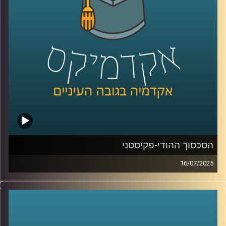
האורח שלי היום הוא אביב בר זוהר, דוקטורנט בבית ספר רדזינר
למשפטים באוניברסיטת רייכמן, המקדיש את מחקרו לנושא
החם והמורכב של רובוטים קטלניים בשדה הקרב, תוך בחינת
החוקיות, המוסריות ומידת מעורבות האדם בהפעלתם. אביב
מביא עמו שילוב ייחודי של ניסיון משפטי, צבאי וטכנולוגי: הוא
בוגר מצטיין במשפטים ובמנהל עסקים, שירת כ-25 שנה בחיל
האוויר והיום משמש כמומחה בתחום הרחפנים וניהול המרחב
האווירי במיזם הרחפנים הלאומי.
קרדיט תמונות:
AudioVersity
הסכסוך ההודי-פקיסטני
16/07/2025
ב-22 באפריל 2025, אירע פיגוע טרור קטלני בעיירת הנופש
שבחבל קשמיר, בו נרצחו 26 בני אדם. הפיגוע, שנחשב
לקטלני ביותר נגד אזרחים בהודו מאז מתקפת הטרור במומבאי
ב-2008, הוביל את הודו לפתוח במבצע צבאי שנועד לפגוע