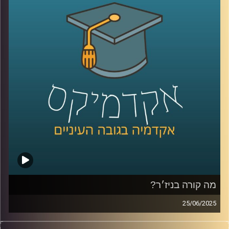
בתשתיות טרור הנתמכות בידי פקיסטן. והמתיחות בין שתי
המעצמות הגרעיניות שוב עלתה מדרגה.
במקביל, הודו מוצאת את עצמה במצב גיאופוליטי מורכב. היא
שואפת לשמור על יחסים טובים עם מדינות כמו ארה”ב ורוסיה,
לצד קשרים עם מדינות כמו איראן וערב הסעודית. ישראל, בתור
שותפה אסטרטגית, מספקת להודו סיוע בטחוני, כולל מידע
ונשק, במיוחד בתחום הלוחמה בטרור.
כדי להבין את הדינמיקות המורכבות הללו, אני שמחה להציג את
נינה סלמה, מומחית למדיניות חוץ מאוניברסיטת רייכמן, שתסייע
לנו להבין את הסכסוך ההודי-פקיסטני, את השפעתו על האזור,
ואת האינטרסים של מדינות כמו ישראל וסין.
קרדיט תמונות:
AudioVersity
מה קורה בניז׳ר?
25/06/2025
הסאהל, אזור במערב אפריקה, כמעט ולא מקבל תשומת לב