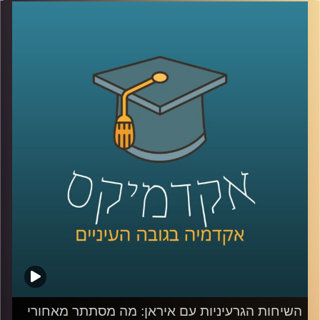
בתקשורת העולמית, אך מאורעות בו משפיעים על המפה
הגיאופוליטית. לאחר תקופה קצרה של יציבות דמוקרטית,
השלטון בניז’ר הופל בהפיכה צבאית. בניגוד להפיכות רבות
אחרות באזור בשנים האחרונות, הפעם תשומת הלב הגלובלית
דווקא כן ממוקדת בניז’ר, שכן היא הפכה לזירה שבה מצטלבים
כמה מהמאבקים הגדולים בעולם. המדינה, עשירה במשאבים
טבעיים וממוקמת באופן אסטרטגי, מה שהופך אותה לאבן
שואבת למעצמות כמו רוסיה, סין וארה”ב, שנאבקות על
השפעה באזור. בנוסף, איראן, שמחפשת להשיג אורניום
להמשך תוכנית הגרעין שלה, שמה עין על מאגרי האורניום
בניז’ר, מה שמגביר עוד יותר את המתח הגלובלי סביב המדינה.
אז מה קורה שם?
כדי לענות על השאלה המורכבת הזאת, הצטרף אליי היום
השגריר ד״ר חיים קורן, בית הספר לאודר לממשל, דיפלומטיה
ואסטרטגיה, אוניברסיטת רייכמן. שגריר ישראל הראשון לדרום
סודן ושגריר מצרים
קרדיט תמונות:
AudioVersity
השיחות הגרעיניות עם איראן: מה מסתתר מאחורי