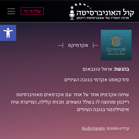
שידור חי
פתח סרגל
ל
ל
תוכן
תפריט
ראשי
ראשי
אקדמיקס
בהגשת:
אראל טננבאום
פודקאסט אקדמי בגובה העיניים.
שיחה אקדמית אחד על אחד עם אקדמאים מאוניברסיטת
רייכמן ומחוצה לו בשלל נושאים. תכנית קלילה, המייצרת שיח
אינטיליגנטי בגובה העיניים.
קרדיט תמונות:
AudioVersity