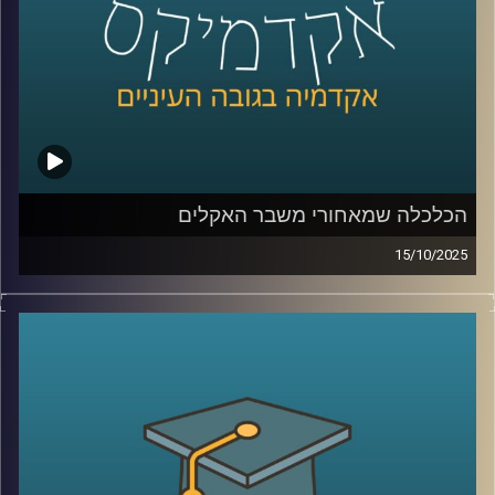
קרדיט תמונות:
AudioVersity
הכלכלה שמאחורי משבר האקלים
15/10/2025
בפרק של היום נדבר על אחת הסוגיות הדחופות והמשפיעות
ביותר של ימינו, משבר האקלים, אבל מזווית כלכלית. כי מאחורי
השיח על התחממות גלובלית, הפסקות חשמל, גלי חום או
הצפות, מסתתרת גם שאלה של כסף (והרבה ממנו), תכנון,
ואחריות ציבורית.
היום זכיתי לארח את ד”ר שירי צמח שמיר – חוקרת ומרצה
מובילה בתחום כלכלת הסביבה, בעלת תואר שני ודוקטורט