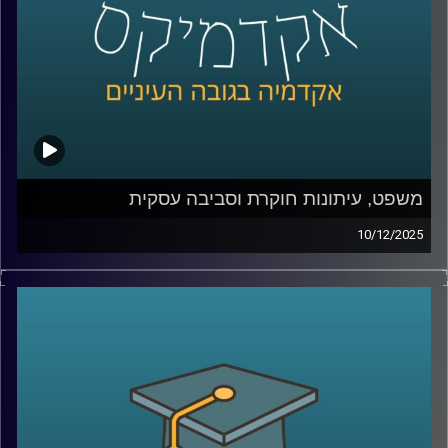
משלבת מדע, טכנולוגיה וחדשנות רפואית ומביאה איתה חזון
ברור לעתיד שבו רפואה מותאמת אישית תהיה חלק מהמציאות
של כולנו
קרדיט תמונות:
AudioVersity
משפט, עיתונות חוקרת וסביבה עסקית
10/12/2025
לפעמים, הסיפורים הגדולים ביותר על אחריות תאגידית
מתחילים במסמך משפטי.
בשנות ה־80, ענקית הכימיקלים DuPont גילתה שחומר שבו
היא משתמשת בייצור טפלון עלול לגרום למומים מולדים
ולזהם מקורות מים. במקום לעצור, היא הכפילה את הייצור.
הסיפור הזה, שנחשף שנים אחר כך בזכות אלפי מסמכים