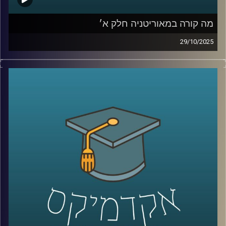
מה קורה במאוריטניה חלק א׳
29/10/2025
מאוריטניה יושבת על קו התפר בין מדבר הסהרה לאוקיינוס
האטלנטי, מדינה עצומת שטח ומעט תושבים, איסלאם וזהות
שנוצרה ממסלולי סחר והגירה עתיקים; בשנים האחרונות היא
מושכת תשומת לב עולמית בזכות גז ימי ומכרות ברזל וזהב,
תפקידה בצירי ההגירה לאירופה, ומדיניות חוץ שמדברת עם
וושינגטון ואירופה, עם המפרץ, סין וטורקיה. היא מוצגת כ״אי
של יציבות״ בסאהל הסוער, אך מאחורי הכותרת מסתתרים
פערים חברתיים ואתגרי משילות. היום ננסה להבין אם זו יציבות
אמיתית או מיתוס, ומה המשמעות שלה לישראל.
נמצא איתנו השגריר ד״ר חיים קורן מבית הספר לאודר לממשל,
דיפלומטיה ואסטרטגיה באוניברסיטת רייכמן, לשעבר שגריר
ישראל במצרים ובדרום סודן.
קרדיט תמונות:
AudioVersity