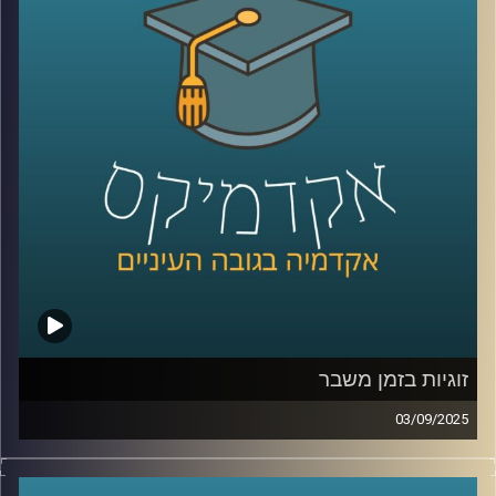
נדבר על Dr. IFRS ככלי שמתרגם תקנים לתשובות מהירות
ומדויקות, על האופן שבו ה-AI משנה את תפקידי רואי החשבון
ומנהלי הכספים. נצלול למטרות המכון החדש, מחקר יישומי
שמחבר אקדמיה ושוק ההון, פיתוח סטנדרטים לבקרה על
מודלים, והכשרת דור מקצועי שמבין נתונים וטכנולוגיה. נשאל
איך סטודנטים צריכים להתכונן כבר עכשיו, ואיך שוק העבודה
יתאים את ההכשרות, הגיוס והקריירה לעידן החדש.
קרדיט תמונות:
AudioVersity
זוגיות בזמן משבר
03/09/2025
בשנים האחרונות נדמה שהחיים בוחנים אותנו שוב ושוב,
מגפה עולמית, משברים כלכליים, מציאות ביטחונית לא יציבה,