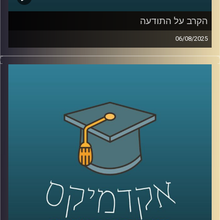
הקרב על התודעה
06/08/2025
בזמן האחרון הרבה מאיתנו מוצאים את עצמנו קמים באמצע
הלילה בגלל ירי של טיל אחד מתימן, איראן או עזה. טיל בודד,
בלי מתקפה רחבה, בלי סבב. רק אזעקה, שקט, ותהייה: למה
עכשיו? מה זה משרת?
בפרק הזה של “אקדמיקס” אני משוחחת עם ד”ר ערגה אטד,
מרצה וחוקרת בעיצוב התנהגות ושכנוע באוניברסיטת רייכמן
נדבר על מה שלא תמיד רואים: הקרב על התודעה.
איך מספרים סיפור בזמן מלחמה? מה ההבדל בין הסברה
ממשלתית לאזרחית? איך פסיכולוגיה ובינה מלאכותית נכנסים
לתוך שדה הקרב הדיגיטלי? ומה התפקיד של ערוצים כמו
אל-ג’זירה בעיצוב דעת הקהל?
קרדיט תמונות:
AudioVersity