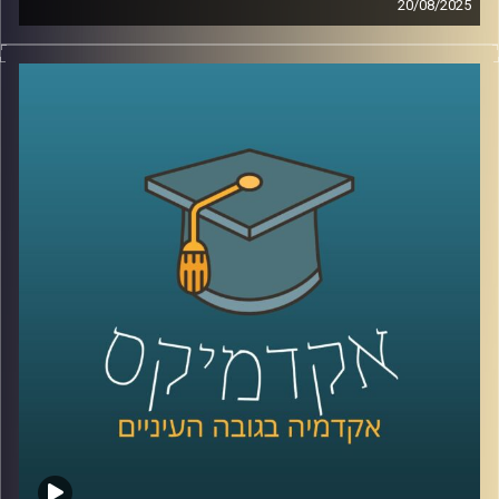
20/08/2025
בארה״ב תמיד תמכו בישראל, אבל האם זה עדיין נכון? ואיך
קרדיט תמונות:
AudioVersity
נראית התמיכה הזו בעידן של קיטוב פוליטי, שינויי דור ותחושת
מיאוס ממלחמות?
בפרק הזה של אקדמיקס אנחנו בודקים האם הברית עם
הציבור האמריקאי עדיין מחזיקה או שהגיע הזמן לחשב מסלול
מחדש.
האורח שלנו הוא פרופ’ אמנון כוורי, פרופסור חבר וראש המכון
לחירות ואחריות בבית ספר לאודר לממשל ודיפלומטיה
באוניברסיטת רייכמן, שמסביר למה דווקא עכשיו חשוב לבחון
מחדש את יחסי ישראל–ארה״ב – ומה זה אומר על העתיד שלנו
פה?
קרדיט תמונות:
AudioVersity