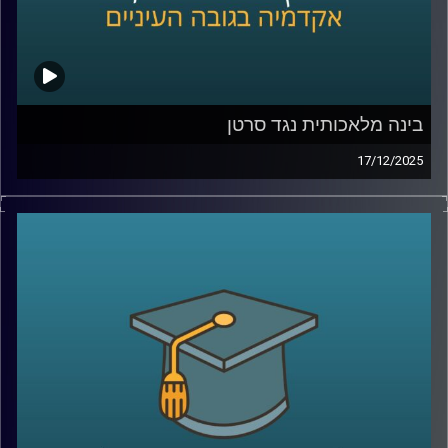
חלל שבוחנים את כדור הארץ מגובה של מאות קילומטרים,
כולל ניסויי החלל עם אילן רמון ז״ל ואיתן סטיבה. נדבר על מה
למדנו מהחלל על שינויי אקלים, איך מנהלים סיכוני אקלים
בעולם של חוסר ודאות, ומה התפקיד של ישראל, האקדמיה
והדור הצעיר בעשור הקרוב.
בינה מלאכותית נגד סרטן
17/12/2025
בפרק הזה אנחנו יוצאים למסע מרתק אל אחד התחומים
קרדיט תמונות:
AudioVersity
המתקדמים ביותר בעולם הרפואה, חקר הגנום והביולוגיה
החישובית. איך מחשבים ובינה מלאכותית עוזרים לנו להבין
מחלות מורכבות כמו סרטן? מהי ביופסיה נוזלית, ולמה היא
עשויה לשנות לחלוטין את הדרך שבה נאבחן ונעקוב אחרי
מחלות? ואיך פרויקט בינלאומי אדיר, שחקר את הגנומים של
סוגי סרטן שונים מכל העולם, יכול להציל חיים בעתיד הקרוב?
איתנו באולפן ד”ר מילאנה פרנקל־מורגנשטרן, מרצה בכירה
במכון סקוג’ן לביולוגיה סינתטית באוניברסיטת רייכמן, מומחית
בעלת שם עולמי בגנומיקה וביולוגיה חישובית, שחתומה על
למעלה מ־80 מאמרים מדעיים וצוטטה מעל 9,500 פעמים. היא