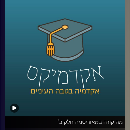
המספרים האדירים האלה מסתתרת עוד מלחמה שקטה, כמעט
שקופה: כמעט 900 אזרחים ישראלים נהרגו בתאונות דרכים
באותה התקופה.
כן, בזמן שאנחנו מדברים על ביטחון לאומי, אנחנו מפסידים
בקרב אחר – על חיינו בכבישים.
רק השנה, 388 בני אדם נהרגו בתאונות דרכים, נתון שממצב
את שנת 2025 כאחת השנים הקטלניות ביותר בעשורים
האחרונים, עם עלייה של 6% לעומת השנה שעברה, ושיא שלילי
שלא נראה מאז 2005.
והנתון הקשה ביותר? אחד מכל ארבעה הרוגים הוא נהג צעיר,
לרוב בן 18 עד 24 – בדיוק בגיל הסטודנטים שלנו.
כדי לדבר על זה באמת ולא רק על המספרים, אלא גם על
האנשים מאחוריהם, הגיעו היום לאולפן שני אורחים מעוררי
השראה:
גלי שחר אפרת, מנכ״לית FORE לימודי חוץ, הכשרת מנהלים
ובית הספר להייטק וAI של Google ואוניברסיטת רייכמן,
שאיבדה את בתה שחר בת תשעה חודשים בתאונת דרכים,
מה קורה במאוריטניה חלק ב׳
ומאז הקדישה את חייה למאבק בתאונות, להרצאות ולהעלאת