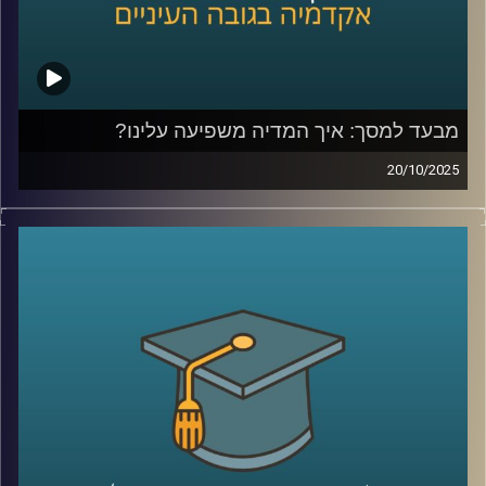
מבעד למסך: איך המדיה משפיעה עלינו?
20/10/2025
בפרק של היום היום נבחן איך מדיה מעצבת רגשות, עמדות
והרגלים של צעירים (ומבוגרים), עם דגש על דימוי גוף, מיניות,
יחסים חברתיים עם דמויות אהובות והשלכות לבריאות הציבור.
זכיתי לארח את פרופ׳ קרן צור איל, מרצה בכירה בבית הספר
סמי עופר לתקשורת וחוקרת תכני והשפעות מדיה, זוכת מענקי
ה-ISF בתחום מדיה, מיניות ודימוי גוף.
אז מה מראים המחקרים האמפיריים, אילו תהליכים קוגניטיביים
וחברתיים פועלים בעת חשיפה לתכנים, ומה תובנות פרקטיות
הורים ומורות יכולים לאמץ כדי לטפח שימוש מדיה בריא?
ננפץ כמה מיתוסים ונאיר גם את הצד הטוב של המדיה