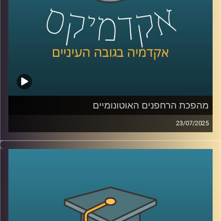
קרדיט תמונות:
AudioVersity
מהפכת הרחפנים האוטונומיים
23/07/2025
רחפן לוחם שמזהה, בוחר ותוקף מטרה בלי התערבות של אף
אדם. האם זו כבר המציאות? והאם זה בכלל חוקי? בפרק של
היום אנחנו חוקרים את עולם הנשק האוטונומי הקטלני,
רחפנים שמקבלים החלטות של חיים ומוות. מה קורה כשהבינה
המלאכותית פוגשת את המשפט הבינלאומי, ומה תפקידו של
האדם, אם בכלל, בתוך מעגל ההפעלה.