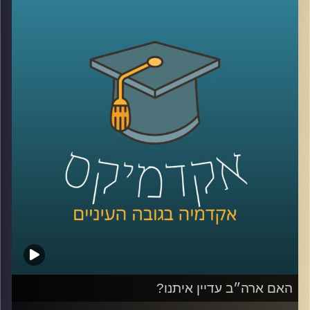
ומלחמה שממשיכה להכתיב את סדר היום שלנו. בתוך כל
הטלטלה הזו, הזוגיות שלנו, המקום שאמור להיות העוגן והבית
הבטוח מוצאת את עצמה לא פעם תחת מבחן מתמשך
היום ב”אקדמיקס” ננסה להבין מה גורם לזוגות לא רק לשרוד
את התקופות האלה, אלא אפילו לצמוח מהן.
לשם כך הזמנתי את ד”ר רוני שוחט־פשדצקי, פסיכולוגית
קלינית בכירה ומדריכה מוסמכת בפסיכותרפיה
ופסיכו־דיאגנוסטיקה, בעלת דוקטורט מאוניברסיטת בר־אילן.
כיום היא מנהלת את הקליניקה לקהילה בביה”ס לפסיכולוגיה
ע”ש ברוך איבצ’ר ומשמשת כמרצה באוניברסיטת רייכמן,
ומתמחה בעבודה עם מבוגרים, מתבגרים וילדים. היא מוסמכת
בטיפול זוגי בשיטת EFT, ובעלת ניסיון עשיר במחקר, ניהול
קליניקות והכשרה בשיטות טיפול מגוונות.
דיברנו על יצירת “תקווה”, משברים חיצוניים ופנימיים, ועל
הכלים שיכולים לעזור לנו לשמור על קשר חזק ואוהב גם
כשכל מה שסביבנו מרגיש לא יציב
האם ארה״ב עדיין איתנו?