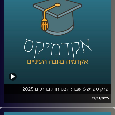
מנהלים ומשקיעים בארץ ובעולם. היא גם מחברת הספר Your
Core-4, שמתאר את ארבעת העוגנים הקריטיים להצלחת
מיזמים וגם של מדינות.
במהלך הפרק נצלול לתוך תהליכי צמיחה, בניית חזון, ניהול
בתקופות של אי-ודאות, יציאה מנקודת מבט של הישרדות
לצמיחה והשוק של 2026
קרדיט תמונות:
AudioVersity
פרק ספיישל: שבוע הבטיחות בדרכים 2025
13/11/2025
מאז תחילת מלחמת חרבות ברזל, מדינת ישראל ספגה אובדן
עצום – 1,988 הרוגים מאז ה-7 באוקטובר 2023. אבל בתוך