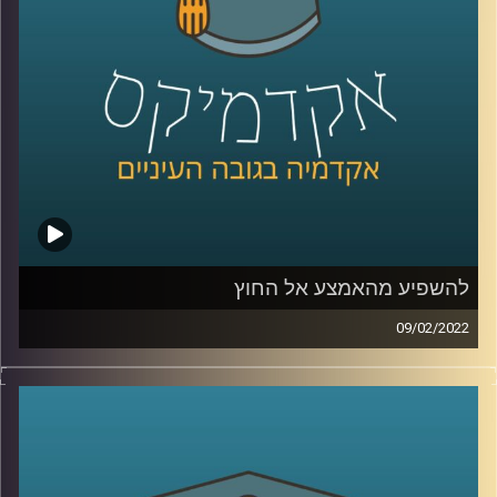
לשיחה עם ד"ר שירי רזניק על איך ילדות תופסות סיפורי אהבה
–
לחצו כאן
לשיחה עם ד"ר רזניק עם הקשר בין אהבה לצרכנות –
לחצו
כאן
קרדיט תמונות:
AudioVersity
להשפיע מהאמצע אל החוץ
09/02/2022
אני משערת שרובכם ורובכן שמעתם על שינויים מהשטח,
כלומר מלמעטה ומשם עולים "למעלה" אל מקבלי ההחלטות
(bottom up) ועל שינויים שמגיעים מלמעלה ומנחתים מטה אל
האזרחים (top-down). פרופ' יעל פרג, סגנית דיקן בית הספר
לקיימות, מציינת שיש עוד מקור ממנו יכולים להגיע שינויים.
האמצע. אז מיהם אותם "אנשי אמצע" ולמה הם כל כך