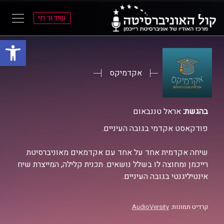
שידור חי
פתח סרגל
ל
ל
תוכן
תפריט
ראשי
ראשי
אקדמיקס
בהגשת:
אראל טננבאום
פודקאסט אקדמי בגובה העיניים.
שיחה אקדמית אחד על אחד עם אקדמאים מאוניברסיטת
רייכמן ומחוצה לו בשלל נושאים. תכנית קלילה, המייצרת שיח
אינטיליגנטי בגובה העיניים.
קרדיט תמונות:
AudioVersity