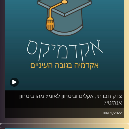
חשובים? האזינו לשיחה.
לשיחה שקיימתי עם פרופ' יעל פרג על מכסות פחמן אישיות –
לחצו כאן
לשיחה שקיימתי עם פרופ' יעל פרג על ביטחון אנרגיה –
לחצו
כאן
קרדיט תמונות:
AudioVersity
צדק חברתי, אקלים וביטחון לאומי: מהו ביטחון
אנרגטי?
08/02/2022
איך מאזנים בין הרצון באספקה תמידית של אנרגיה לכולם לבין
קיימות ועד כמה נסכים לקבל את עליית מחירי החשמל כדי