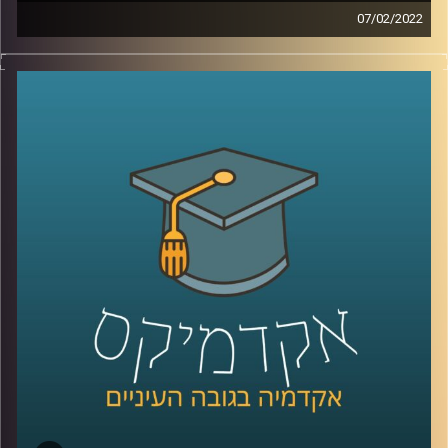
07/02/2022
בועידת האקלים בגלאזגו השנה הצהיר ראש הממשלה, נפתלי
בנט, שישראל תצמצם את פליטת הפחמן שלה לאפס עד שנת
2050. אבל איך עושים את זה? איך גורמים למשקי הבית לפלוט
פחות פחמן, פעולה שהיום היא שקופה להם?
אחת הדרכים להפוך את פליטת הפחמן לפחות שקופה היא
"מכסות פחמן אישיות" (PCA- personal carbon allowance),
שיטה אותה חוקרת פרופ' יעל פרג, סגנית דיקן בית הספר
לקיימות, כבר משנת 2008.
לשיחה עם פרופ' יעל פרג על ביטחון אנרגטי –
לחצו כאן
לשיחה עם פרופ' פרג על שינוי מהאמצע אל החוץ –
לחצו כאן
קרדיט תמונות:
AudioVersity