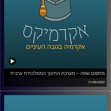
האזנה נעימה.
קרדיט תמונות:
AudioVersity
מחסום שפה – מערכת החינוך הממלכתית ערבית
21/03/2022
איך הגענו למצב שחמישית מהאוכלוסיה לא יכולה לדבר עם
השאר, למה בוגרי מערכת חינוך ממלכתית אחרי 12 שנות לימוד
לא יודעים לנהל שיחת חולין בשפה הרשמית של המדינה בה
למדו המערכת ממלכתית ומה הקשר בין זה לפרעות שהיו