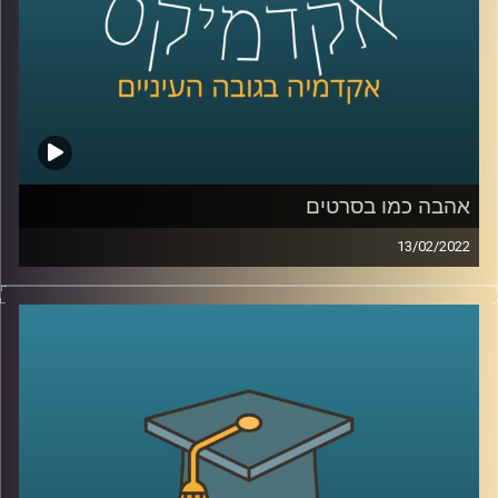
לשיחה עם ד"ר שירי רזניק על "אהבה כמו בסרטים" –
לחצו
כאן
לשיחה עם ד"ר שירי רזניק על אהבה וצרכנות –
לחצו כאן
קרדיט תמונות:
AudioVersity
אהבה כמו בסרטים
13/02/2022
כולם רוצים אהבה כמו בסרטים, כזאת שממבט ראשון יודעים
בה ש"זה-זה". אבל מהי בעצם אותה אהבה הוליוודית ומה הבעיה
בייצוג האהבה שאנחנו מקבלים בסרטים?
האזינו לשיחה שקיימתי עם ד"ר שירי רזניק, פסיכולוגית חברתית
וחוקרת תקשורת, מרצת הקורס "ייצוגים של אהבה וזוגיות
בתרבות הפופולארית".