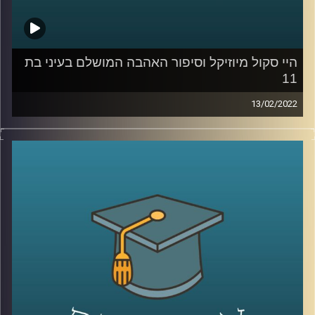
קרדיט תמונות:
AudioVersity
היי סקול מיוזיקל וסיפור האהבה המושלם בעיני בת
11
13/02/2022
רובנו צפינו בילדותינו סרטי דיסני ושמענו אגדות לפני השינה.
ד"ר שירי רזניק, פסיכולוגית חברתית וחוקרת תקשורת, בדקה
איך אלו משפיעים על "סיפור האהבה המושלם בעיינינו, או
ליתר דיוק בעייני בנות 11-12. וגם, מה ההבדל בו פירשו בנות
הפריפריה את הסרט "היי סקול מיוזיקל" לאופן בו הסרט פורש
על ידי בנות המרכז?
האזינו להמשך השיחה שקיימתי עם ד"ר שירי רזניק, מרצת
הקורס ייצוגים של אהבה וזוגיות בתרבות הפופולארית.