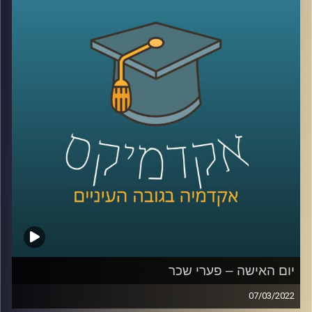
אגרסיות
.
אז מה הביטוי "מיקרו-אגרסיות" אומר, איך זה מתבטא בשטח,
והאם מדובר בעילת תביעה – האזינו לשיחה שקיימתי עם
פרופ' שרון רבין מרגליות, לשעבר דיקנית בית הספר למשפטים
כאן באוניברסיטת רייכמן ומרצה וחוקרת של דיני העבודה.
לשיחה עם פרופ' שרון רבין-מרגליות על פערי שכר –
לחצו
כאן
קרדיט תמונות:
AudioVersity
יום האישה – פערי שכר
07/03/2022