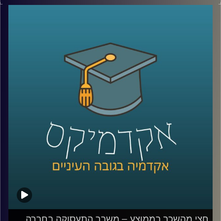
לא בכל המגזרים. במשך עשרים שנים כמעט ולא היה שינוי
בכמות הגברים הערבים באקדמיה וזה משפיע על היכולת
שלהם להשתלב בשוק העבודה המשנה את פניו.
האזינו לחלק השני של השיחה שקיימתי עם ד"ר מריאן תחאכו,
מנהלת המרכז למדיניות כלכלית של החברה הערבית במכון
אהרן.
לשיחה עם ד"ר מריאן תחואוכו על משבר התעסוקה במגזר
הערבי –
לחצו כאן
לשיחה עם ד"ר מריאן על מערכת החינוך הערבית ומחסום
השפה –
לחצו כאן
קרדיט תמונות:
AudioVersity
חצי מהשכר בממוצע – משבר התעסוקה בחברה