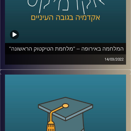
לשיחה עם ד"ר ערגה אטד על המלחמה ברשתות החברתיות –
לחצו כאן
קרדיט תמונות:
AudioVersity
המלחמה באירופה – "מלחמת הטיקטוק הראשונה"
14/03/2022
בשנים האחרונות חל שינוי באופן הסיקור התקשורתי. הדיווח
נעשה רגשי והמידע זורם אלינו בכל רגע, לעיתים ללא תיווך
(ברשתות החברתיות). במציאות בה כל אזרח עם טלפון מעביר
מידע לכלל הציבור, העיתונאי כבר לא רק מדווח אלא רואה
עצמו כחלק מהסיפור.
בפרק הזה ד"ר ערגה אטד, חוקרת את תחום השכנוע והעברת