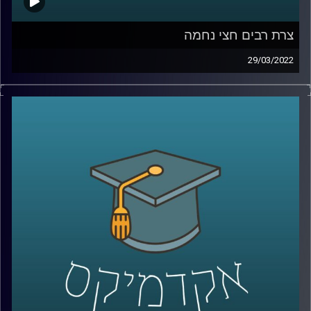
צרת רבים חצי נחמה
29/03/2022
אנחנו יודעים שצרת רבים היא חצי נחמה, אבל למה? את
ההיבטים הפסיכולוגיים של השאלה הזאת חקרה ד"ר דאפי
קוניס, מרצת הקורס "שיפוטים מוסריים, יושר ורמאות" ויש לה
תשובה מאוד מעניינת.
האזנה נעימה
לשיחה על האחד באפריל ושקרים יומיומיים –
לחצו כאן
קרדיט תמונות:
AudioVersity