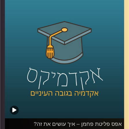
לשמור על איכות הסביבה?
פרופ' יעל פרג, סגנית דיקן בית הספר לקיימות, התארחה בפרק
הזה והעלתה את הסוגיות החברתיות, סביבתיות וביטחוניות
הנוגעות בביטחון אנרגטי.
לשיחה שקיימתי עם פרופ' פרג על מכסות פחמן אישיות –
לחצו כאן
לשיחה שקיימתי עם פרופ' פרג על שינוי מהאמצע אל החוץ –
לחצו כאן
קרדיט תמונות:
AudioVersity
אפס פליטת פחמן – איך עושים את זה?