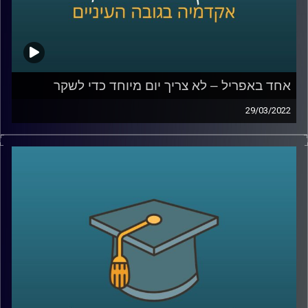
אחד באפריל – לא צריך יום מיוחד כדי לשקר
29/03/2022
השבוע מצויין האחד באפריל, April fools או יום הכזבים
הבינלאומי. אבל מסתבר שלא צריך יום מיוחד כדי לשקר ורובנו
עושים זאת עשרות פעמים ביום.
אז למה אנחנו משקרים ומאיזה שקרים אפילו לא כדאי
שנמנע? האזינו לשיחה שקיימתי עם ד"ר דאפי קוניס, מרצת
הקורס "שיפוטים מוסריים, יושר ורמאות".
לשיחה בנושא מדוע צרת רבים היא חצי נחמה –
לחצו כאן