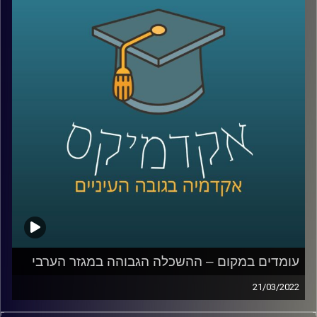
במהלך שומר החומו?
האזינו לחלק השלישי והאחרון של השיחה שקיימתי עם ד"ר
מריאן תחואוכו, מנהלת המרכז למדיניות כלכלית של החברה
הערבית במכון אהרן.
לשיחה עם ד"ר מריאן תחואוכו על משבר התעסוקה במגזר
הערבי –
לחצו כאן
לשיחה עם ד"ר מריאן תחואוכו על ההשכלה הגבוהה במגזר
הערבי –
לחצו כאן
עומדים במקום – ההשכלה הגבוהה במגזר הערבי
קרדיט תמונות:
AudioVersity
21/03/2022
ישראל היא אחת המדינות עם הכי הרבה משכילים לנפש, אבל