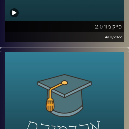
לשיחה עם ד"ר מריאן על מחסום השפה ומערכת החינוך
הערבית –
לחצו כאן
קרדיט תמונות:
AudioVersity
פייק ניוז 2.0
14/03/2022
מלכת היופי של אוקראינה לא התגייסה לצבא, לא כל כך בטוח
שטייס אוקראיני אחד הפיל שישה מטוסי קרב רוסיים וגם חלק
מצילומי התקיפות שרואים בחדשות הם סרטונים ותמונות
מלפני מספר שנים או במקרה היותר גרוע – סרטונים שנוצרו
בסימולטור. אז האם וכמה נצמדים לעובדות במלחמת התודעה
שמתרחשת כרגע או שבמלחמה כמו במלחמה כל האמצעים
כשרים? האזינו לשיחה שקיימתי עם ד"ר ערגה אטד, חוקרת את
תחום השכנוע והעברת המסרים ומרצת הקורס תקשורת
פוליטית בבית ספר לאודר לממשל.
לשיחה עם ד"ר ערגה אטד על מלחמת התודעה –
לחצו כאן