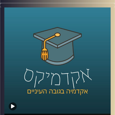
יום האישה כמעט כאן ועוד מעט החנויות יתמלאו קישוטים
ורודים, חנויות פרחים ינסו לשכנע גברים שהיום הם חייבים
לפנק את האישה שלהם וברים יצעו לנשים משקאות במחיר
מופחת. בנוסף בעיתונים והרשתות בחבתיות יתחילו להגיע
תזכורות למקור היום הזה שהפך לחגיגת קניות –
מחאה על
פערי שכר מגדריים
.
האימרה שנשים מקבלים 30% פחות מגברים שגורה בפי רבים
אבל תמיד יגיעו גם אלו שיסבירו שזה כי נשים עובדות פחות
שעות או בגלל שנשים עובדות במקצועות פחות רווחיים. אז
מה הפער בין השכר של גבר ואישה שעובדים באותה המשרה
והאם כבר השנה המצב עתיד להשתפר? בפרק הזה פרופ' שרון
רבין מרגליות, לשעבר דיקנית בית הספר למשפטים כאן
באוניברסיטת רייכמן ומרצה וחוקרת של דיני העבודה תענה
בדיוק על השאלות האלו.
לשיחה עם פרופ' שרון רבין מרגליות בנושא מיקרו-אגרסיות –