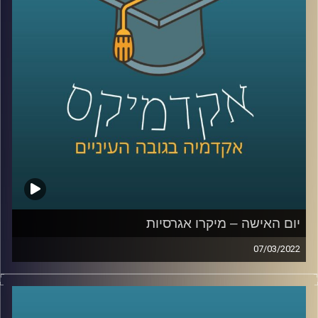
הנדרשים.
כדי לענות על השאלה הזאת בפרק זה התארחה ד"ר ערגה אטד,
חוקרת את תחום השכנוע והעברת המסרים ומרצת הקורס
תקשורת פוליטית בבית ספר לאודר לממשל.
לשיחה עם ד"ר ערגה אטד על הלחימה ברשתות החברתיות –
לחצו כאן
לשיחה עם ד"ר ערגה אטד על פייק ניו –
לחצו כאן
יום האישה – מיקרו אגרסיות
07/03/2022
קרדיט תמונות:
AudioVersity
בשנת 2017 ארץ נהדרת שידרו
מערכון
בו נראתה ישיבה
בהובלת אישה וההערות שאותה אישה מקבלת. אומנם מדובר
מערכון סאטירי אבל לסוג ההערות במערכון יש שם –
מיקרו