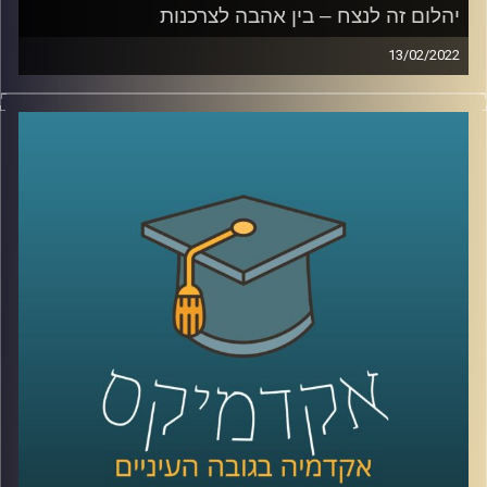
לחצו כאן
יהלום זה לנצח – בין אהבה לצרכנות
13/02/2022
קרדיט תמונות:
AudioVersity
מרלין מונרו הצהירה כבר בשנות החמישים כי "יהלום הוא חברה
הטוב ביותר של האישה", בכל זאת… יהלומים זה לנצח…
אז איך הצליחו לשכנע אותנו שיש קשר בלתי נפרד בין אבנים
לאהבה? האזינו לשיחה שקיימתי עם ד"ר שירי רזניק,
פסיכולוגית חברתית וחוקרת תקשורת, מרצת הקורס "ייצוגים
של אהבה וזוגיות בתרבות הפופולארית".
לשיחה עם ד"ר שירי רזניק על "אהבה כמו בסרטים" –
לחצו
כאן
לשיחה עם ד"ר רזניק על איך ילדות תופסות סיפורי אהבה –
לחצו כאן