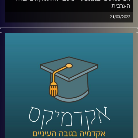
הערבית
21/03/2022
החברה הערבית מהווה כחמישית מהאוכלוסייה וכרבע
מהצעירים. כפי שהסביר זאת כבר ב-2015 נשיא המדינה דאז,
ראובן ריבלין, בנאום השבטים המפורסם, אם לא נשנה את דרך
החשיבה שלנו על שוק העבודה ישראל לא תוכל להמשיך להיות
כלכלה מפותחת.
בפרק הזה ד"ר מריאן תחואוכו, מנהלת המרכז למדיניות כלכלית
של החברה הערבית במכון אהרן, תספר איך המשבר נראה
בשטח, מה אפשר לעשות זאת כדי לשנות את המצב ואיפה
כדאי לשים את מירב המאמצים.
לשיחה עם ד"ר מריאן תחואוכו על ההשכלה הגבוהה במגזר
הערבי –
לחצו כאן