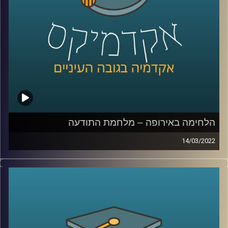
המסרים ומרצת הקורס תקשורת פוליטית בבית ספר לאודר
לממשל, תסביר כיצד השינויים באופן הסיקור השפיעו על
ההצגה בתקשורת של המלחמה בין רוסיה לאוקראינה.
לשיחה עם ד"ר ערגה אטד על מלחמת התודעה –
לחצו כאן
לשיחה עם ד"ר ערגה אטד על פייק ניוז –
לחצו כאן
קרדיט תמונות:
AudioVersity
הלחימה באירופה – מלחמת התודעה
14/03/2022
בימים האלו אנו רואים באמצעי התקשורת וברשתות החברתיות
מראות שרבים מאיתנו לא האמינו שנראה – מחלמה באירופה.
כמעט בכל מהדורת חדשות הדיווחים על המלחמה דואגים
להזכיר לנו שלא מדובר רק במערכה צבאית אלא גם במערכה
פסיכולוגית או ב"קרב על התודעה". אבל, מה זה אומר "מלחמה
על התודעה"? במי נלחמים, מה הם "כלי הנשק" ומה ההישגים