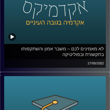
קרדיט תמונות:
AudioVersity
לא מאמינים לכם – משבר אמון והשתקפותו
בתקשורת ובפוליטיקה
27/03/2022
האמון בין בני אדם הוא הדבק שמאפשר את קיום מוסדות
החברה. אז מה קורה כאשר יש משבר אמון והשיח על "פייק
ניוז" או "עובדות אלטרנטיביות" הופך לדומיננטי?
על כך דנים בהרחבה ד"ר עמית לביא דינור, דיקנית בית הספר
סמי עופר לתקשות וד"ר יובל קרניאל משפטן, חוקר תרבות,
תקשורת ומומחה לאתיקה בספר "משבר אמון".