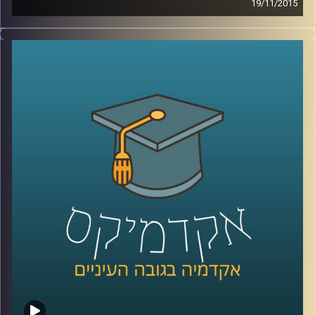
19/11/2015
דוקטור שירי רזניק מספרת על מחאות נשיות
לאורך השנים ברחבי העולם דרך קטעים
נבחרים מהתרבות הפופולארית: שירים משנות
ה-60 וה-90, סרטי דיסני, מכתבים של ילדים
וילדות למפיקי טלוויזיה והספר "המיסתורין
הנשי
".
קרדיט תמונות:
AudioVersity