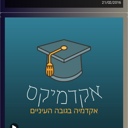
21/02/2016
דוקטור הדס אראל חוקרת אינטליגנציה – מהי?
כיצד מתפתחת? האם ניתן לשפרה והאם אפשר
לקלקלה? מבחני האינטליגנציה חושפים נתון
שאולי קשה לקבל ולהודות בו: כל דור חכם
מקודמו. מצד שני, המבחנים לא השתנו כבר
הרבה מאוד שנים, ויתכן והמדדים שלהם איבדו
משהו מהרלוונטיות שלהם. בואו ללמוד על
המוח שלכם
!
קרדיט תמונות:
AudioVersity