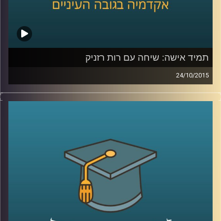
תמיד אישה: שיחה עם רות רזניק
24/10/2015
רות רזניק, מייסדת ויושבת ראש עמותת לא
לאלימות נגד נשים, מספרת על תולדות
הפמיניזם בארץ ישראל והאופן בו התקבל בשיח
הציבורי בתחילת שנות ה-70. קורות חייה מלאים
בעשייה למען נשים במעגל האלימות ושזורים
בשירים והגיגים שכתבה, שיראו אור בספרה
"להיות אישה". תכנית מיוחדת לקראת
היום הבינלאומי למיגור האלימות נגד נשים
.