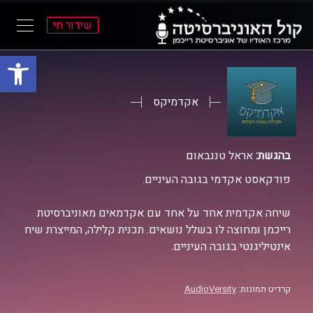
שידור חי
פתח סרגל
ל
ל
תוכן
תפריט
ראשי
ראשי
אקדמיקס
בהגשת:
אראל טננבאום
פודקאסט אקדמי בגובה העיניים.
שיחה אקדמית אחד על אחד עם אקדמאים מאוניברסיטת
רייכמן ומחוצה לו בשלל נושאים. תכנית קלילה, המייצרת שיח
אינטיליגנטי בגובה העיניים.
קרדיט תמונות:
AudioVersity