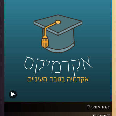
האוצרות: במה כרוכה, מדוע מאתגרת, האם
משתנה לאורך השנים? לכבוד 50 שנים להיווסדו
של מוזיאון ישראל שוחחנו על אודות התערוכה
"
1965 –
היום
",
המתמקדת ביצירה הישראלית
בשנת חניכת המוזיאון, תערוכה שמאפייניה
שונים בתכלית מאופן אוצרותן המקובל של
תערוכות, דבר שיצר תוצר אוצרותי שונה ומרתק.
לכו לבקר
!
קרדיט תמונות:
AudioVersity
מהו אושר?