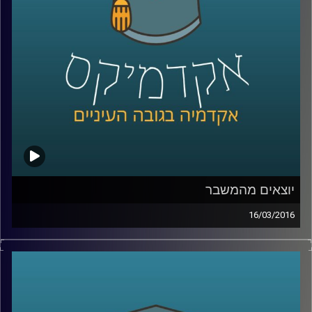
הם מעמד הביניים ואנרגיות מתחדשות
.
קרדיט תמונות:
AudioVersity
יוצאים מהמשבר
16/03/2016
ניהול קונפליקטים הוא עניין שברירי. זה נכון לכל
סוג של קונפליקט – עסקי, דיפלומטי, בין-אישי.
דוקטור אמיר כפיר פיתח מתודולוגיה לטיפול
בקונפליקטים, והקים
ארגון שמפיץ את