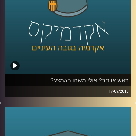
שניים)
.
קרדיט תמונות:
AudioVersity
ראש או זנב? אולי משהו באמצע?
17/09/2015
דוקטור גבריאלה ברזין וגיל מרקוביץ קוראות יחד
בטקסט "הקדמה למסכת אבות" מאת הרמב"ם
ומבררות מהי המידה האמצעית? המידה אליה
יש לשאוף, אותה יש לזהות ולתרגל באופן שונה