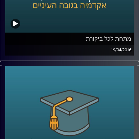
קרדיט תמונות:
AudioVersity
מתחת לכל ביקורת
19/04/2016
אוהבים ביקורת? ביקורתיים כלפי עצמכם או
בעיקר כלפי אחרים? ומה בעניין ביקורת כלפי
הקבוצה אליה אתם משתייכים ומזדהים איתה?
פרופסור תמר שגיא חוקרת יחסים בין קבוצות,
והפעם מתמקדת בשאלת השפעתה של ביקורת
על הקבוצה המבקרת, על הקבוצה המבוקרת
ועל קבוצות חיצוניות לסכסוך
.
קרדיט תמונות:
AudioVersity