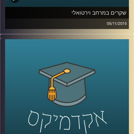
שקרים במרחב וירטואלי
05/11/2015
רגע לפני שהוא עוזב לפוסט דוקטורט ב
– NYU,
ליאור זלמנסון מסביר מדוע כולנו שקרנים ומדוע
לא ניתן להתחמק מאמירת שקרים בשגרת חיינו
הוירטואליים. ניהול זמינות, החלפת זהויות
ומצבים נוספים גורמים לנו לסלף את האמת.
יחד עם זאת, הרשת לא אוהבת אותנו שקרנים.
יודעים למה? על יצירתיות וההזדמנות המופלאה
להיות בצורות נוספות מחוץ לממד המוחשי
.
קרדיט תמונות:
AudioVersity