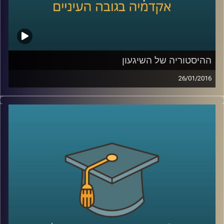
ההיסטוריה של השיגעון
26/01/2016
דוקטור נועה אלבלדה מספרת על מחלת
הסכיזופרניה לאורך השנים: שיטות טיפול,
תגליות מכוננות ותפישות חברתיות. כיום, עדיין
ניצבות בפני המדע שאלות גדולות לגבי
הסכיזופרניה, ונועה משתפת בהן ובשאיפת
המחקר. גם לחברה אחריות רבה, הקשורה
בשילוב חולי הסכיזופרניה, שמהווים 1%
מהאוכלוסייה, בשגרה ה"נורמטיבית
".