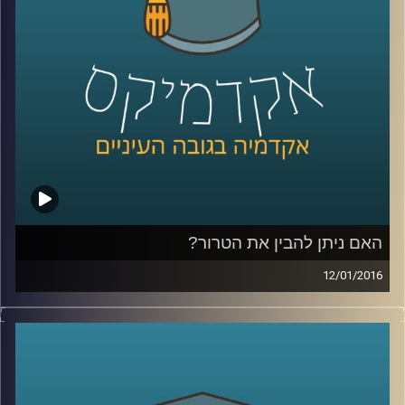
קרדיט תמונות:
AudioVersity
האם ניתן להבין את הטרור?
12/01/2016
הטרור מפחיד ומכעיס אותנו, עד כדי כך שאין
לנו רצון ועניין להבין מה מטרתו, אבל שאלת
המטרה משפיעה על אופן ההתמודדות עם
הטרור: מה מטרת העל של ארגוני טרור, והאם