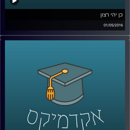
כן יהי רצון
01/05/2016
דוקטור דניאל לוי, פסיכולוג קוגנטיבי, חוקר
סוגיות פילוסופיות ומוסריות מנקודת מבט
שמערבת את הביולוגיה וחקר המוח. כדאי
שנתחיל להכיר בסתירות הקוגנטיביות שבתוכנו,
ויש לא מעט. סוגיית הרצון החופשי וסוגיית
הענישה הן דוגמאות הממחישות סתירות
אלה. היו הוגנים והשיבו תשובות עומק על שתי
השאלות הבאות בטרם תאזינו לתכנית: באיזו
מידה אתם אנשים בעלי רצון חופשי וחופש
בחירה? האם אתם מאמינים בענישה ומאילו
טעמים? עכשיו
– Play!