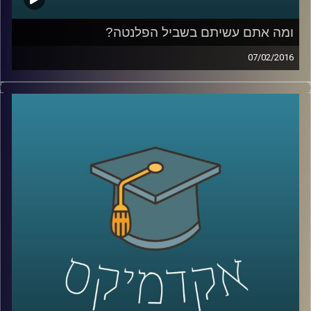
ומה אתם עשיתם בשביל הפלנטה?
07/02/2016
פרופסור אורי מרינוב מביא איתו רוח אופטימית
אך ספקנית לאולפן ומסכם את ועידת האקלים
בפריז. מהתמונה העולמית התגלגלנו לשוחח על
ישראל: משאב המים והים בה והשינויים בתחום
התחבורה הציבורית. אל תשבו שלובי רגליים –
התחילו לפעול למען כדור ארץ קריר יותר,
שמסוגל לשרוד את התרבות הטכנולוגית שלנו
.
קרדיט תמונות:
AudioVersity