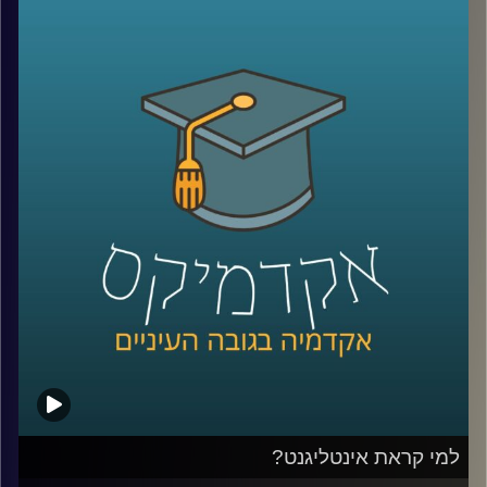
ומקבלת מקום בשיח הציבורי. השאלה היא מה
אפשר לעשות עם זה? דוקטור שרית סמילה-סנד
חוקרת פילוסופיה של מוסר, ושואלת שאלות
מוסריות הקשורות בהשפעתה של תחושת
האמפתיה בין בני האדם וביכולתה לשפר את
היחסים בין אדם לחברו. העיסוק הפילוסופי הופך
מעשי יותר מתמיד
.
קרדיט תמונות:
AudioVersity
למי קראת אינטליגנט?