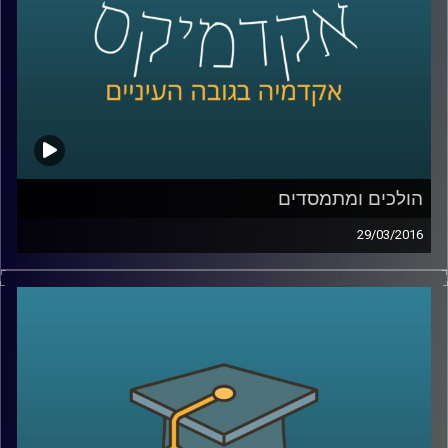
הולכים ומתמסדים
29/03/2016
ראש החוג למדיניות ציבורית באוניברסיטת תל
אביב, פרופסור איתי סנד, מסביר כיצד מבנה
מוסדי משפיע על הכלכלה ועל גורמים חשובים
בה, ובעצם על חיי היומיום של כולנו: בריאות,
חינוך, פנסיה, דיור, אבטלה. שני תחומי ענק
מעניינים המושפעים משינויים במבנה המוסדי