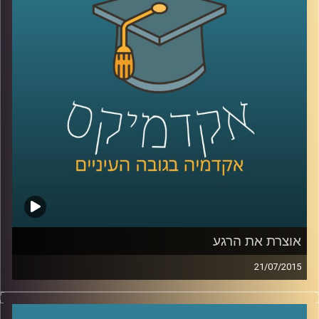
מאדם לאדם, המידה המבלבלת, שכדאי להכיר
לקראת השנה החדשה. המידה האמצעית
מלמדת אותנו, בין היתר, על מורכבות הנפש ועל
הביטוי השגור בתרבות היהודית "לפנים משורת
הדין
".
קרדיט תמונות:
AudioVersity
אוצרת את הרגע
21/07/2015
איה מירון, אוצרת משנה לאמנות ישראלית
במוזיאון ישראל בירושלים, מספרת על מלאכת