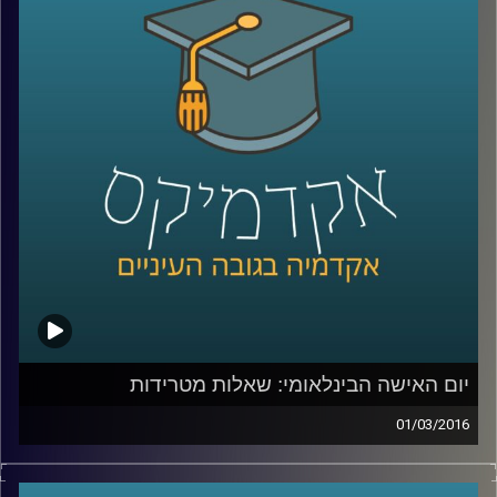
המתודולוגיה בעולם
–
בואו ללמוד לפתור
בעיות, להרוויח מהסבכים שבחייכם ולהשיג קצת
נחת
.
קרדיט תמונות:
AudioVersity
יום האישה הבינלאומי: שאלות מטרידות
01/03/2016
זה מגיע מכל כיוון וצף על פני המים – הטרדות
מיניות במקום העבודה הן בעיה שהולכת