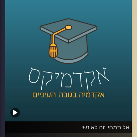
מגדילים את מעגל הלקוחות, אבל העולם
הדיגיטלי לא היה שם כשהתחלתם את הדרך.
עסקים צריכים ללמוד כיצד להיות דיגטליים,
לשחק את המשחק העסקי והרווחי גם בשוק
הוירטואלי. לא די בפתיחת חשבון פייסבוק או
טוויטר ובניית אתר. דוקטור אמיר עציוני על
אסטרטגיות וירטואליות, הצלחות וכישלונות
.
קרדיט תמונות:
AudioVersity
אל תמחי, זה לא נשי