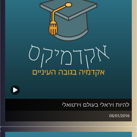
הם עוסקים בזה בלבד, או שפעילויותיהם רחבות
הרבה יותר? סביר כי ההבנה של התמונה
המלאה תעזור למדינות ולקבוצות המותקפות
להתמודד עם הטרור וניסיון ההשתלטות של
האיסלאם הקיצוני. פרופסור אסף מוגדם מספר
קצת על ההיסטוריה של הטרור ומעורבותו של
הטרור במלחמות אזרחים והתקוממויות
.
קרדיט תמונות:
AudioVersity
להיות ויראלי בעולם וירטואלי
05/01/2016
יש לכם את זה מגיל צעיר, אתם מנהלים יופי של
משא ומתן, בונים מודלים עסקיים מוצלחים,