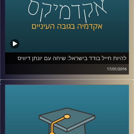
קרדיט תמונות:
AudioVersity
להיות חייל בודד בישראל: שיחה עם יונתן דיוויס
17/01/2016
יונתן דיוויס, סגן הנשיא לקשרי חוץ וראש ביה"ס
הבינלאומי במרכז הבינתחומי, מספר על חייו
מלאי השינוי: המעבר מבריטניה אל ארה"ב,
ההחלטה לשרת בצה"ל, החוויה כחייל וכסטודנט
בודד, רכישת השפה העברית, והקשר של סיפורו
האישי אל עבודתו בשנים האחרונות במרכז
הבינתחומי
.