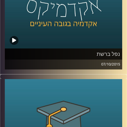
קרדיט תמונות:
AudioVersity
נפל ברשת
07/10/2015
הרשת מבלבלת לנו את כל החוקים! פרופסור
רונן אברהם מתמקד בשאלת הטלת אחריות
נזיקית על משתמשי קצה בכל הנוגע לאבטחת
מידע. האחריות תועיל במניעת עבירות כגון
פלישה למידע אישי, הורדות לא חוקיות
ושימושים לא רצויים אחרים, אבל יש לזה גם
צדדים בעיתיים (כנראה שהבחנתם באחד או