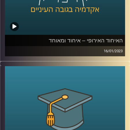
האיחוד האירופי – איחוד ומאוחד
16/01/2023
בשנים האחרונות עומד האיחוד האירופי בפנים אתגרים שונים.
גל מהגרים, מגיפת הקורונה וכיום המלחמה באוקראינה. בפרק
זה ד״ר עמנואל נבון יסביר על הקמתו של האיחוד האירופי,
מטרתו וכלל הקשיים העומדים בפניו
קרדיט תמונות:
AudioVersity