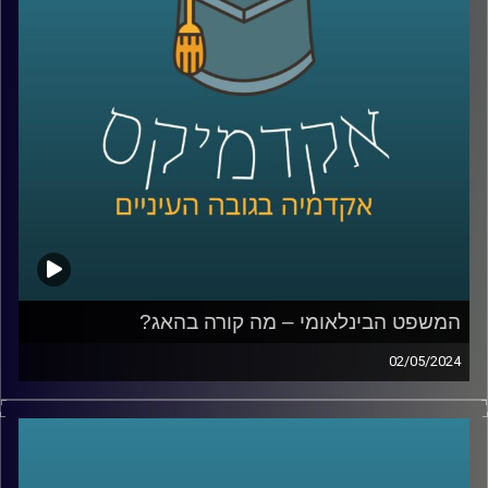
מושגים כלכליים כדאי לכל אחד מאיתנו לדעת
אז איתנו כאן בפרק של היום ד״ר יעל הדס ראשת התכניות
לכלכלה בבית הספר הבינלאומי באוניברסיטת רייכמן.
קרדיט תמונות:
AudioVersity
המשפט הבינלאומי – מה קורה בהאג?
02/05/2024
במשך שנים ישראל טענה כי לבית הדין הבינלאומי אין סמכות
לדון בסכסוך הישראלי־פלסטיני, אך כפי שאנחנו יודעים
המשפט מתנהל וחוקר את המתקפה של חמאס ואת הלחימה
מאז, אז מה בעצם קורה שם, מה הנזקים הפוטנציאליים