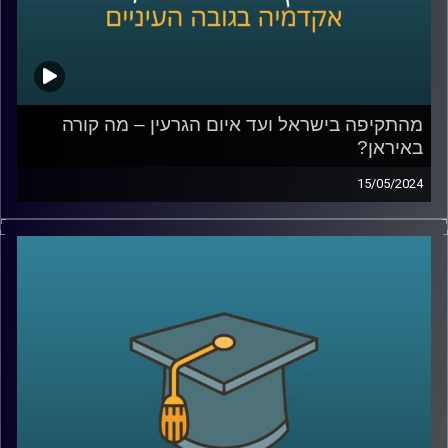
המעבדה לקבלת החלטות ממוחשבת, אוניברסיטת רייכמן.
פרסם 15 ספרים בתחום
קרדיט תמונות:
AudioVersity
מהתקיפה בישראל ועד איום הגרעין – מה קורה
באיראן?
15/05/2024
בליל ה- 14 באפריל, בזמן שאנחנו חיכינו בחרדה למתקפת
הטילים והכטב"מים מאיראן , היו כאלו גם בצד השני שנכנסו
ללחץ.
ברשתות החברתיות הופצו תמונות וסרטונים של אנשים שרצים
להצטייד במצרכים ושתייה ואפילו בדלק מחשש לתגובת נגד
ישראלית.
אז מה כל זה אומר על מה שקורה באיראן כרגע?