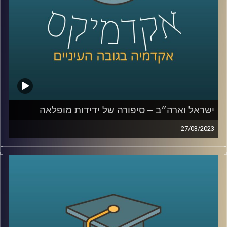
ישראל וארה״ב – סיפורה של ידידות מופלאה
27/03/2023
יחסי ישראל וארה״ב מוכרים לנו הישראלים כידידות טובה
וארוכת שנים. אך האם זה תמיד היה כך?
ד״ר אמנון כוורי יספר על היחסים בין ישראל וארה״ב, מה עומד
בבסיסם ומהם האתגרים העומדים בפניהם
קרדיט תמונות:
AudioVersity