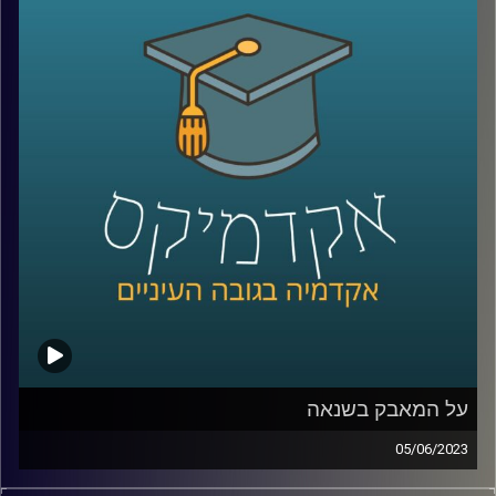
לישראל ואילו הזדמנויות יש לנו בעת הזו?
כדי לשפוך אור על המצב בהאג הצטרפה אלינו ד"ר דנה וולף,
ראשת חטיבת משפט וביטחון בבית הספר לאודר לממשל,
דיפלומטיה ואסטרטגיה.
קרדיט תמונות:
AudioVersity
על המאבק בשנאה
05/06/2023
בשנים האחרונות, בעקבות עלייתן של הרשתות החברתיות