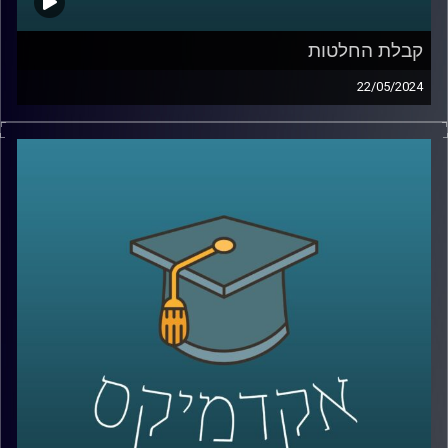
קבלת החלטות
22/05/2024
לאחר ה- 7 באוקטובר, התעוררו שאלות רבות לגבי רציונליות
ההחלטות של יחיא סינוואר, מנהיג חמאס בעזה.
ישנן מחלוקות בין מומחים באשר לרציונליות של סינוואר
בקבלת החלטות. בהתחשב בתוצאות הקשות של המלחמה
בעזה שבה איבד חמאס חלק ניכר מיכולותיו הצבאיות. רבים
סבורים שסינוואר פועל באופן שאינו רציונלי,לעומתם, יש
הטוענים שאמנם הוא פסיכופט, אך הוא מקבל החלטות
רציונליות.
מחקר במעבדה לקבלת החלטות ממוחשבות באוניברסיטת
רייכמן מנסה להעריך את מידת הרציונליות בהחלטותיו של
סינוואר ולהבין את השיקולים והתהליכים המובילים להחלטות
אלו, תוך התחשבות במרכיבים פסיכולוגיים ואידאולוגיים.
אז איתנו כאן פרופ׳ אלכס מינץ, פרופ׳ אלכס מינץ, ראש