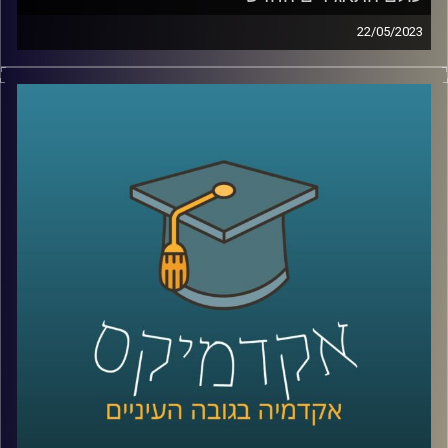
22/05/2023
עולם המימון והתאגידים משתנה כנגד עינינו. פרופסור רובין
יספר לך השינוי, הצרכים החדשים של תאגידים ותפקידם
החברתי החדש
קרדיט תמונות:
AudioVersity