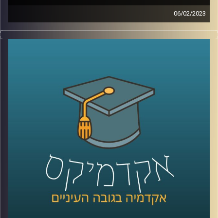
06/02/2023
בשנים האחרונות המשפט הבינלאומי הפך לזירת לאחד ממוקדי
המאבק המרכזיים של מדינת ישראל. כדי להבין טוב יותר את
האיום איתו מתמודדת מדינת ישראל, הצטרפה אלינו ד״ר דנה
וולף
קרדיט תמונות:
AudioVersity