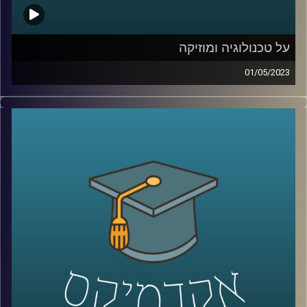
על טכנולוגיה ומוזיקה
01/05/2023
לרוב אנו מחלקים את עולמות הטכנולוגיה והמוזיקה לשני
עולמות נפרדים. אך מה קורה כשהם נפגשים? ד״ר רויטל
הולנדר תספר על הקשר בין יצירתיות, מוזיקה וטכנולוגיה
קרדיט תמונות:
AudioVersity