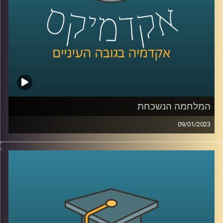
המלחמה הנשכחת
09/01/2023
בסוף המאה ה20 ותחילתה של המאה ה21 ניהל המערב מלחמה
כנגד אויב חדש, ארגוני הטרור האסלאמיסטים. שיאה של
המלחמה הוא כמובן פיגוע ה11/9 והופעתו של דעאש. בפרק
זה ד״ר מיכאל ברק יסקור את המאבק בארגוני הג׳יהאד והאם
המלחמה הזאת מאחורינו
קרדיט תמונות:
AudioVersity