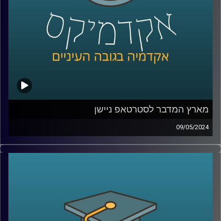
איתנו בפרק של היום ד״ר מאיר ג'בדנפר, מומחה לפוליטיקה
עכשווית של איראן, בבית הספר לאודר לממשל, דיפלומטיה
ואסטרטגיה באוניברסיטת רייכמן.
קרדיט תמונות:
AudioVersity
מארץ המדבר לסטרטאפ ניישן
09/05/2024
שממה חרבה, ענייה ועלובה, ככה תיאר את מדינת ישראל מארק
טווין לפני 150 שנה.
מדינת ישראל נחשבת כיום לאחת המדינות העשירות ביותר
בעולם.למרות אנחנו נמצאים באמצע המדבר המזרח תיכוני,
כשסביבנו לא מעט אויבים שרוצים בהיעלמותנו. ולמרות זאת,
צמחה לה מדינה מערבית לתפארת, אז איך זה קרה? ואיזה