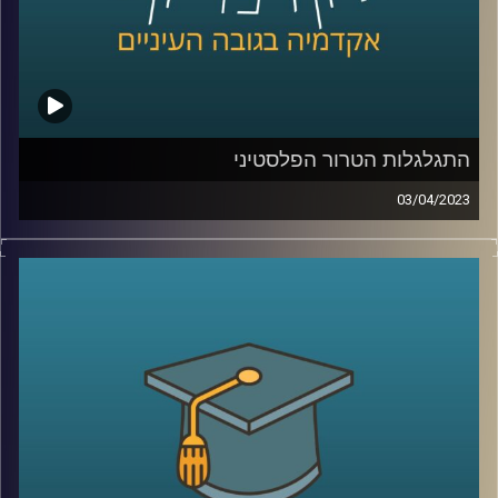
התגלגלות הטרור הפלסטיני
03/04/2023
במשך שנים איים הטרור הפלסטיני על חיי אזרחי מדינת ישראל.
אך מתי הוא החל? מי הוביל אותו? בפרק זה ד"ר אלי כרמון יספר
את סיפורו של הטרור הפלסטיני שעם השנים הפך למאבק
פוליטי
קרדיט תמונות:
AudioVersity