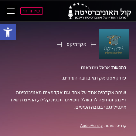
שידור חי
פתח סרגל
ל
ל
תוכן
תפריט
ראשי
ראשי
אקדמיקס
בהגשת:
אראל טננבאום
פודקאסט אקדמי בגובה העיניים.
שיחה אקדמית אחד על אחד עם אקדמאים מאוניברסיטת
רייכמן ומחוצה לו בשלל נושאים. תכנית קלילה, המייצרת שיח
אינטיליגנטי בגובה העיניים.
קרדיט תמונות:
AudioVersity