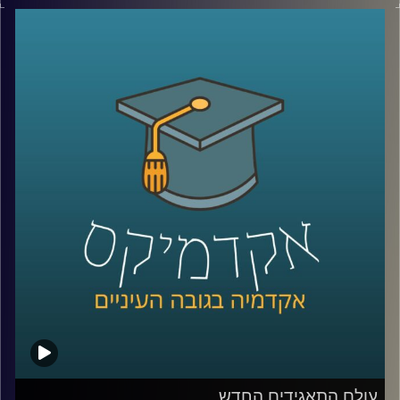
צמחה גם השנאה. עורך דין אילן יונש ואופיר טבת יספרו על
הקליניקה למאבק בשנאה, פועלה ועל הדרכים להאבק ולמגר
שנאה
קרדיט תמונות:
AudioVersity
עולם התאגידים החדש