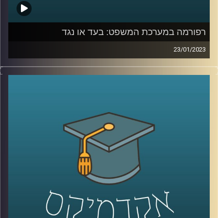
רפורמה במערכת המשפט: בעד או נגד
23/01/2023
בשבועות האחרונים מקדמת הממשלה רפורמה במערכת
המשפט. כתוצאה מכך, הרוחות במדינה סוערות. פרופסור יניב
רוזנאי, סגן דיקן בית הספר למשפטים ומומחה למשפט חוקתי
יסביר על הרפורמה והשלכותיה על כלל המערכות בישראל.
קרדיט תמונות:
AudioVersity