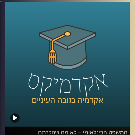
מושגים כמו פייק ניוז, עובדות אלטרטיביות, רשתות חברתיות
וקיטוב חברתי מאיימים על יציבותיהן של חברות דמוקרטיות.
ד״ר עמית לביא דינור, דיקנית ביהס סמי עופר לתקשורת תסביר
על משבר האמון והסכנה לדמוקרטיה
קרדיט תמונות:
AudioVersity
המשפט הבינלאומי – לא מה שהכרתם