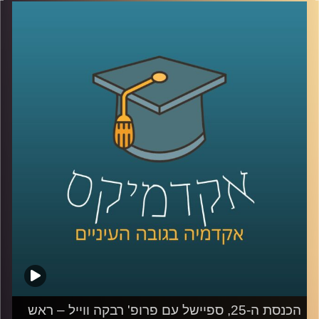
האלה נוספו לשילוש הזה נדבכים נוספים, כמו הרשת החברתית
ובעלי הון. כדי להבין טוב יותר את כללי המשחק החדשים,
הצטרפה אלינו פרופסור קרין נהון.
קרדיט תמונות:
AudioVersity
הכנסת ה-25, ספיישל עם פרופ' רבקה ווייל – ראש