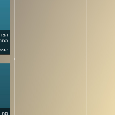
הצד 
החבר
/2026
מה ק