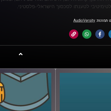
טימיטיבי לטענתו לסכסוך הישראלי-פלסטיני
.
 תמונות:
AudioVersity