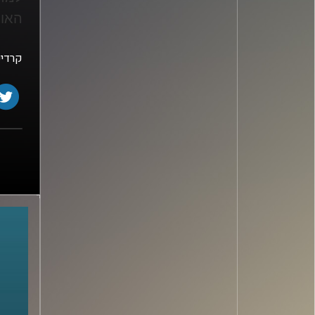
האול
קרדיט