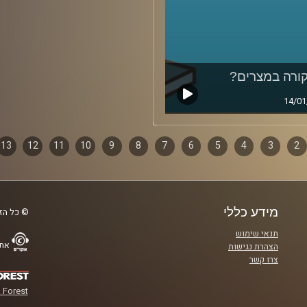
ורה במצרים?
14/01
2
ף
3
4
5
6
7
8
9
10
11
12
13
ם
מידע כללי
© כל הזכ
תנאי שימוש
אתר
הצהרת נגישות
צרו קשר
 Forest