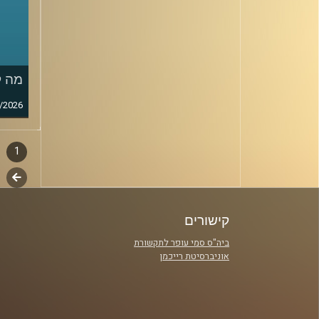
מה ק
/2026
1
דפדו
סגירה
לשלב
פרקי
הבא
קישורים
ביה"ס סמי עופר לתקשורת
אוניברסיטת רייכמן