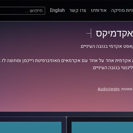
חיפוש:
יות מוזיקה
אודותינו
צרו קשר
English
אקדמיקס
סט אקדמי בגובה העיניים.
אקדמית אחד על אחד עם אקדמאים מאוניברסיטת רייכמן ומחוצה לו בש
יגנטי בגובה העיניים.
תמונות:
AudioVersity