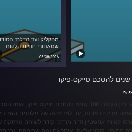
מהקליק ועד הדלת: הסודו
שמאחורי חוויית הלקוח
05/08/2026
19/06
19/06
במאי ציין העולם 100 שנים להסכם סייקס-פיקו,
שאנו מכירים אותם, עד לפריצתה של מלחמת האזרחים
פו לאיתי אפשטיין וד"ר מרדכי קידר לשיחה מרתקת ש
ח התיכון, קולוניאליזם, איסלאם ומה שביניהם, ובנוסף,