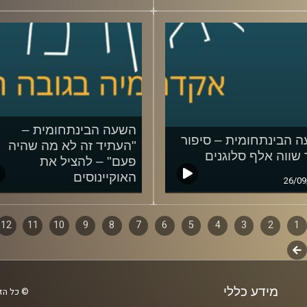
השעה הבינתחומית –
 הבינתחומית – סיפור
"העתיד זה לא מה שהיה
שווה אלף סלוגנים
פעם" – להציל את
האוקיינוסים
26/09
12/09/2018
1
ף
2
3
4
5
6
7
8
9
10
11
12
לשלב
ם
הבא
מידע כללי
© כל הזכ