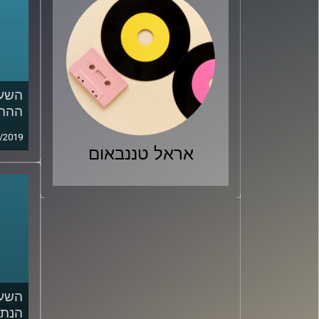
השעה
ההתג
/2019
אראל טננבאום
השעה
הנתו