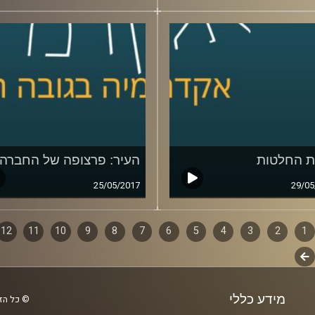
 החלטות
העיר: פרצופה של החברה
25/05/2017
29/05
1
ף
2
3
4
5
6
7
8
9
10
11
12
לשלב
ם
הבא
מידע כללי
© כל הזכ