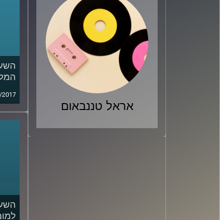
השעה
המלח
/2017
אראל טננבאום
השעה
למומ