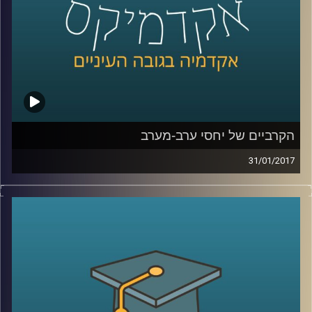
"בת דור", "מחול ענבל", "להקת המחול
הקיבוצית" ונוספות? מי שרדה, מי לוטשה, מי
אבדה ומה יכול השינוי ללמד אותנו
?
קרדיט תמונות:
AudioVersity
הקרביים של יחסי ערב-מערב
31/01/2017
שתי תיאוריות עיקריות התנגשו זו בזו ותיארו, כל
אחת, עתיד שונה לחלוטין. נראה ש"קץ
ההיסטוריה והאדם האחרון" ו"התנגשות
הציוויליזציות", יש יכנו אותן התיאוריה
האופטימית וזו הפסימית, מגיעות לעבר הכרעה.
דוקטור עופר ישראלי נכנס לקרביים של יחסי
ערב-מערב, מימי ממשל בוש הבן עד אובמה,