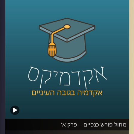
אותו תאגיד גדול ומרוויח, הנושא את שמו של
אדם, שאישיותו השפיעה על התכנים, הצבעים,
הצלילים, האיכות, המוצרים הנלווים לסרטים
ובעצם – הכל. לצד העתיד הורוד והאופטימי
שחזה ודאג שיצויר, יש אומרים שוולט דיסני היה
אדם בלתי נסבל: נרקסיסט, שובניסט ואנטישמי.
על הסרטים הכיפים והסרטים שמאחורי
הקלעים
.
קרדיט תמונות:
AudioVersity
מחול פורש כנפיים – פרק א'