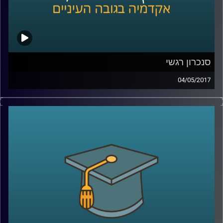
סנכרון רגשי
04/05/2017
כשאנחנו שמחים, כועסים או לחוצים, אנחנו
נוטים לעיתים קרובות ל"הדביק" את הסובבים
אותנו. חלק מהסיבות נעוצות בסינכרון טבעי
שמתרחש בין אנשים, סנכרון שקשור במערכות
הפיזיולוגיות שלנו ובא לידי ביטוי במח, בגוף
ובלב. ד"ר יוליה גולנד מסבירה מהו בדיוק
הסנכרון ובאילו נסיבות הוא מתרחש, וכמו כן,
איך הוא בא לידי ביטוי במערכות יחסים,
בתעמולה פוליטית ואפילו במסיבות טראנס
.