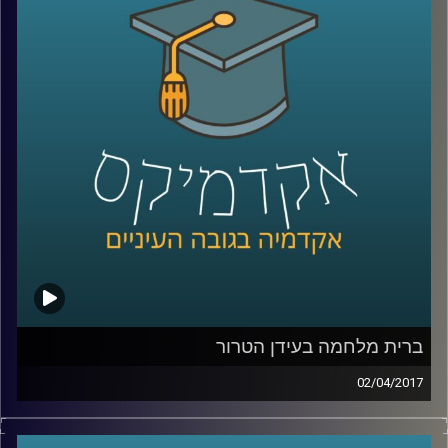
אלימה למעשה טרור ומה ההבדל בין ארגוני
גרילה לארגוני טרור? ד"ר רונית ברגר מסבירה
את ההבדלים ועומדת על המבנים של ארגוני
טרור, על האופן בו הם נוטים לקבל החלטות וגם
על הטעויות שיגרמו אפילו לארגוני טרור
להתנצל
.
קרדיט תמונות:
AudioVersity
ברית מלחמה בעידן הטרור
02/04/2017
ארגון האמנה הצפון אטלנטית או כפי שהוא
מכונה, נאט"ו, הוא גוף מוכר וידוע, אך מה בדיוק