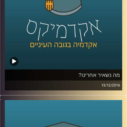
צריכת החשמל והאם בסופו של יום נצליח
להשפיע לטובה על פליטות גזי החממה? אולי
כדאי להתקין פאנלים סולאריים על גגות הבתים
בהקדם
?
קרדיט תמונות:
AudioVersity
מה נשאיר אחרינו?
13/12/2016
דיני הירושה בישראל מכבדים את רצונו של
המת, ורואים בו ציווי. מכאן השם צוואה. ישנן
צוואות המדירות את יורשיהן הטבעיים, כפי
שמגדיר אותם החוק, וכנראה גם הנורמות של