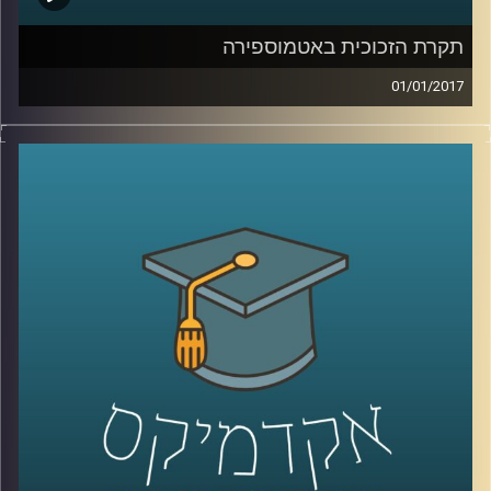
קרדיט תמונות:
AudioVersity
תקרת הזכוכית באטמוספירה
01/01/2017
הדרך של האנושות אל החלל לא היתה פשוטה,
ועודנה כרוכה בסיכונים רבים ונמצאת בשלבים
ראשוניים מאוד. דרכן של נשים אל מקצועות
המדע ואל פעילות אסטרונאוטית ארוכה
ומפרכת אף יותר. דוקטור דגנית פייקובסקי
מספרת על שכבות הקושי הנוספות איתן
התמודדו נשים שרצו להשתלב בחקר החלל
ובטיסות מאוישות לחלל. האם חל שיפור
בתחום? תלוי את מי נשאל. גם לנו כחברה יש
מה לעשות כדי להסליל פחות ולהשרות תחושת
מסוגלות בקרב מגדרים שונים ומגזרים שונים
.