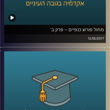
מחול פורש כנפיים – פרק ב'
12/02/2017
התפתחות המחול לבמה בארץ הושפעה
מיצירות זרות. במשך מעל עשור ניסו היוצרים
והיוצרות להפיק יצירה מקומית. בפרק השני
מספרת דוקטור רות אשל על היצירה ההטרוגנית
של המחול לבמה: הבמה האתיופית, הבמה
הערבית, השפעות העלייה הרוסית ויצירה
עצמאית. כיצד השינויים והתזוזות, החיפושים
והציפיות מהקהל השפיעו על הלהקות
הישראליות הותיקות – "קול ודממה", "בת שבע",