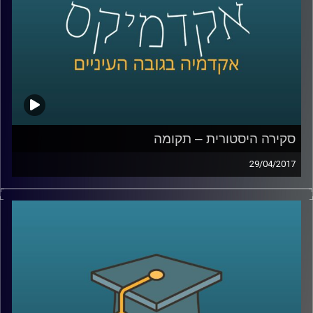
קרדיט תמונות:
AudioVersity
סקירה היסטורית – תקומה
29/04/2017
השעה הבינתחומית מארחת את פרופסור יואב גלבר, מהיחידה
לעמיות יהודית. בתכנית נבדוק האם יש קשר בין שואה לתקומת
מדינת ישראל? "מעטים מול רבים" – למי הכוונה? נשוחח על
מלחמת השחרור, ומעט על ששת הימים והסוגיה הפלסטינית,
שמעסיקה עד היום.
קרדיט תמונות:
AudioVersity