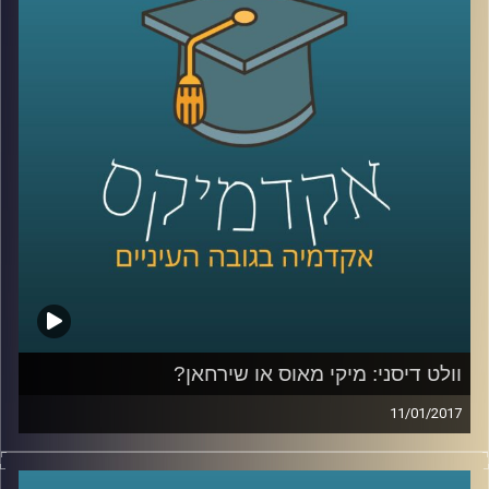
ואורח חיים, ומאז מאפייניה הטשטשו, ועם
השנים היא מתקרבת באופיה לתיירות
המדושנת, אותה תיירות שהתרמילאות סלדה
ממנה והתריסה כנגדה. דוקטור גלעד גילי חסקין
נוחת באולפן ההרצלייני, בדרכו ממדינה אקזוטית
אחת לאחרת, ומספר על מאפייני התיירים
לעומת התרמילאים, בתיבול חוויותיו האישיות
מארבעים שנים של הדרכת טיולים ברחבי
העולם
.
קרדיט תמונות:
AudioVersity
וולט דיסני: מיקי מאוס או שירחאן?
11/01/2017
המפגש בין דורון פישלר לגיל מרקוביץ נסוב
סביב ההנחה שאין מי שלא אוהב את דיסני. כן,