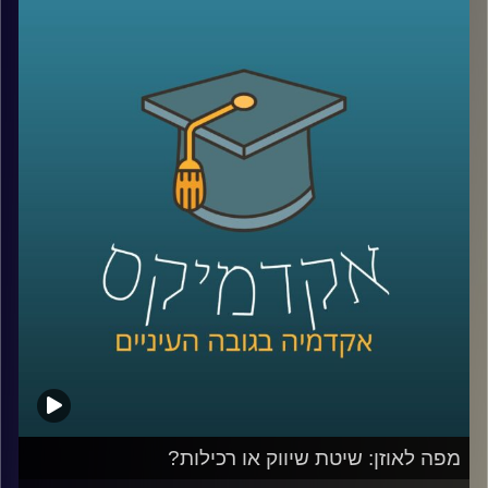
המשמעות של ברית זו? מה הסמכויות של הגוף
הזה? אילו זרועות יש לו ואיך בכלל מגיעים
להסכמות ושיתופי פעולה ביטחוניים בסבך
אינטרסיים דיפלומטי? טומי שטיינר מהמכון
למדיניות ואסטרטגיה של המרכז הבינתחומי
מפזר את הערפל סביב פעילות הגוף, משמעותו
וסמכויותיו ומרחיב על הקשר של ישראל עם
נאטו, על המתחים בין נאט"ו לבין ממשל
טראמפ ועל הרלוונטיות של גוף כזה בעידן של
טרור
.
קרדיט תמונות:
AudioVersity
מפה לאוזן: שיטת שיווק או רכילות?