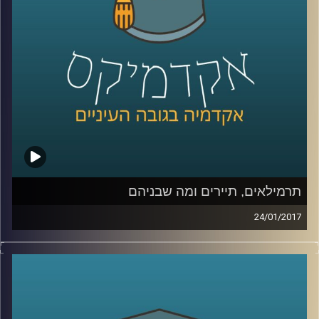
כולל השאלות המסעירות בעקבות בחירת העם
האמריקאי בנשיא טראמפ
.
קרדיט תמונות:
AudioVersity
תרמילאים, תיירים ומה שבניהם
24/01/2017
תופעת התרמילאות משתנה עם השנים. כנראה
שמקורה בסקרנות, שיש שרואים בה את אחד
המנועים החזקים ביותר להתקדמות והתפתחות
אנושות. התרמילאות המשיכה כאידיאולוגיה