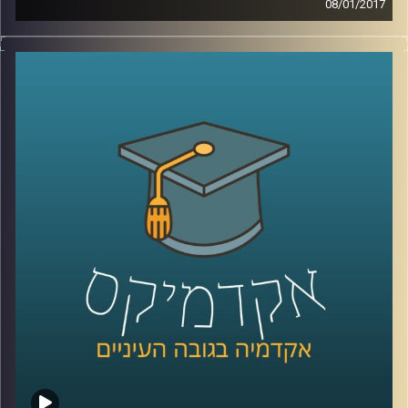
08/01/2017
דוקטור רות אשל הוציאה לאור את ספרה "מחול
פורש כנפיים", המספר על התפתחות סוגת
המחול לבמה בישראל מתקופת היישוב ועד
שנות ה-2000. כרקדנית וכוריאוגרפית לשעבר,
מבקרת מחול וחוקרת מחול בהווה, צברה רות
ידע רב על מקורות ההשראה הראשונים, על
היוצרים הלא מנוסים שחיפשו את שפתו של
המחול המקומי, על העליות לארץ ישראל
שהביאו עמן אדוות מגלי היצירה האירופית
והאמריקאית, ועל מה שהתגבש ונמחק, התעצב
והושלך. פרק ראשון מתוך שניים על תקומתה
של תנועה, שפה, הבעה והכל על הבמה
הישראלית מלאת האתוס
.