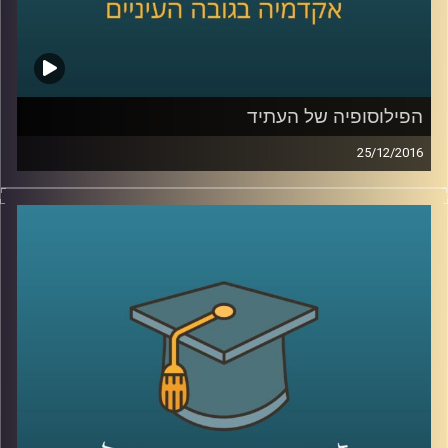
קרדיט תמונות:
AudioVersity
הפילוסופיה של העתיד
25/12/2016
פילוסופיה היא תחום מחקר חכם, שמספק כלים ונתיבים
לחשוב בעזרתם על סוגיות מורכבות. אושי שהם קראוס,
דוקטור לפילוסופיה של הכלכלה, משתמש בכלים ובנתיבים
האלה כדי לנסות לחשוב על העתיד. תיאוריות פילוסופיות
עוזרות לנו להרהר במה שיקרה בעתיד בהיבטים כלכליים,
מדיניים, מוסריים ואחרים. הפילוסופיה היא המקום הפתוח
שמאפשר לחשוב בלי מסגרות, להלך בין קירות שבורים ולנסות
לבנות מהם את הלא נודע. מוזמנים ומוזמנות להאזין ולתרגל
יחד איתנו.
קרדיט תמונות:
AudioVersity