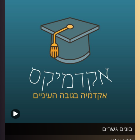
אירופה משתנה. המצב החדש מאלץ את תושבי
המדינות ומנהיגיהן להגדיר מה בעצם מאחד את
אזרחי המדינה, ובמילים אחרות: מהי צרפתיות,
מהי גרמניות, מהי בריטיות. דוקטור ליאב אורגד
החל לחקור את נושא ההגירה על מורכבויותיו
עוד כשלא היה פופולרי. היום הידע בתחום
וההבנה העמוקה של ההתנגשות התרבותית
המתרחשת נחוצה מעין כמוה. מדינות אירופה
מקימות חומת הגנה תרבותית, ומתחיל להיטמע
המושג "זכויות הרוב". על דתיות קיצונית מול
ליברליזם קיצוני, שאולי אף אינו ליברלי
.
קרדיט תמונות:
AudioVersity
בונים גשרים