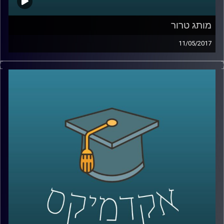
מותג טרור
11/05/2017
כיצד דעאש בנה עצמו כמותג הטרור הפופולרי
ביותר בעולם ומה הם ההבדלים בגישות
ההתמודדות עימו מצד טראמפ לעומת אובמה?
פרופסור בועז גנור עושה סדר בהבנת דרכי
הפעולה וההתבססות של הארגון וכמו כן עומד
על הקשר בין משחקי הכס, גבולות 67 והטרור
האיסלמי של בני הדור השני משכונות המהגרים
באירופה
.
קרדיט תמונות:
AudioVersity