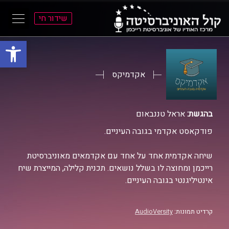
שידור חי
פתח סרגל
ל
ל
תוכן
תפריט
ראשי
ראשי
אקדמיקס
בהגשת:
אראל טננבאום
פודקאסט אקדמי בגובה העיניים.
שיחה אקדמית אחד על אחד עם אקדמאים מאוניברסיטת
רייכמן ומחוצה לו בשלל נושאים. תכנית קלילה, המייצרת שיח
אינטיליגנטי בגובה העיניים.
קרדיט תמונות:
AudioVersity