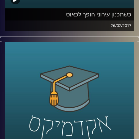
כשתכנון עירוני הופך לכאוס
26/02/2017
בפס ייצור גוזרים את החלקים שיש לייצר
במספרים המוניים מהמוצר הסופי הרצוי, כפי
שהוא מתוכנן. האם פס ייצור הוא שיטה טובה
לתכנון ערים? פרופסור נורית אלפסי חוקרת את
הדינמיקה של הסביבה בה רובנו חיים – העיר.
התושבים משתנים, הצרכים משתנים, והעיר
צריכה להיות גמישה לאור התמורות הרבות
והמהירות שבה. כשתכנון עירוני הופך לכאוס,
ועל הפתרונות שיקדמו את התכנון בצמוד
לצרכים המיידיים של התושבים
.
קרדיט תמונות:
AudioVersity