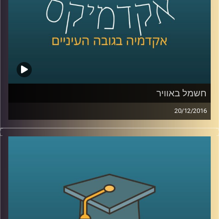
חשמל באוויר
20/12/2016
הרשת כבר קיימת, עכשיו השאלה היא אילו
קשרים היא מקיימת: חד כיווניים, דו כיווניים,
ואולי היא מאפשרת לכל המוקדים בה להיקשר
אלה באלה? דוקטור יעל פרג כהן מינץ מספרת
על פיתוחים וחידושים בשוק החשמל ומתארת
גם אותנו במילה שלא הכרתם – יצרכנים
(Prosumers).
כיצד התופעה משפיעה על