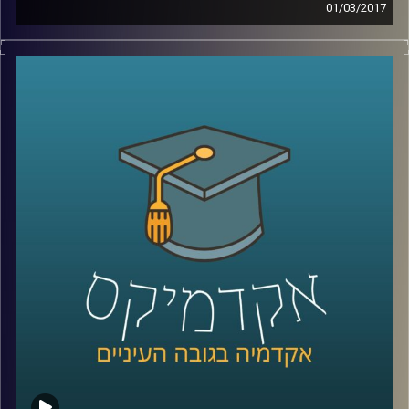
01/03/2017
עולם השיווק הוירטואלי צובר תאוצה בזכות
כמויות המידע המדיד שהרשתות החברתיות
ומדעי המחשב הכניסו אל חיינו. פרופסור ברק
ליבאי חוקר את תופעת ההמלצות מפה לאוזן:
עד כמה משפיעה עלינו המלצה של קרוב? האם
ניתן להשתמש בזה עבור תכנון האסטרטגיה
השיווקית של חברות? ולאן מוביל אותנו העולם
השיווקי החכם והמדויק הזה
?
קרדיט תמונות:
AudioVersity