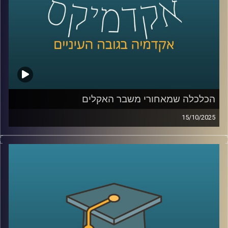
קרדיט תמונות:
AudioVersity
הכלכלה שמאחורי משבר האקלים
15/10/2025
בפרק של היום נדבר על אחת הסוגיות הדחופות והמשפיעות
ביותר של ימינו, משבר האקלים, אבל מזווית כלכלית. כי מאחורי
השיח על התחממות גלובלית, הפסקות חשמל, גלי חום או
הצפות, מסתתרת גם שאלה של כסף (והרבה ממנו), תכנון,
ואחריות ציבורית.
היום זכיתי לארח את ד”ר שירי צמח שמיר – חוקרת ומרצה
מובילה בתחום כלכלת הסביבה, בעלת תואר שני ודוקטורט