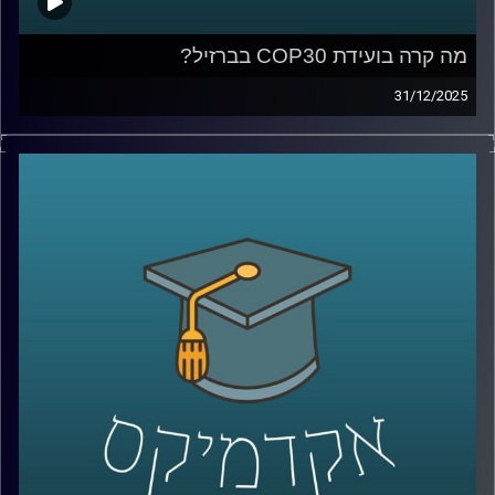
מה קרה בועידת COP30 בברזיל?
31/12/2025
ועידת האקלים COP30, שהתקיימה לאחרונה בברזיל, הסתיימה
עם הרבה כוונות טובות – אבל גם עם תחושת החמצה. למה
העולם מתקשה להגיע להסכמות מחייבות, מה זה אומר על
העתיד האקלימי שלנו, ואיך המדע רואה את הפער בין נתונים
למציאות פוליטית?
בפרק הזה של אקדמיקס אנחנו מארחים את פרופ’ יואב יאיר,
ראש החטיבה לניהול סיכוני האקלים וחבר סגל בבית הספר
לקיימות מייסודן של החברה לישראל, כיל ובזן באוניברסיטת
רייכמן. פרופ’ יאיר הוא חוקר מוביל במדעי האטמוספירה
והחלל, שמתמחה בסופות ברקים, שדוני ברקים, חשמל
אטמוספירי והשפעות השמש על האקלים.
בשיחה נצלול מהפסגות הבינלאומיות של COP30 אל מחקרי