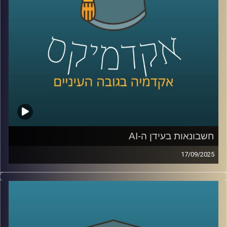
בכלכלה בתוכנית המשותפת של הטכניון ואוניברסיטת חיפה.
היא מתמחה בהערכה כלכלית של המגוון הביולוגי, שירותי
המערכת האקולוגית הימית והיבשתית, ובפיתוח מודלים
חדשניים לקבלת החלטות רציונלית ומקיימת.
אז איך מתמחרים את שוויו של עץ? מה הקשר בין נחלים, פחמן
ומסים? ולמה דווקא ישראל תופסת טרמפ על המאמץ העולמי
נגד משבר האקלים?
קרדיט תמונות:
AudioVersity
חשבונאות בעידן ה-AI
17/09/2025
כולנו מרגישים איך ה-AI משנה מקצועות מבפנים, אבל מה
קורה כשהוא נוגע בליבת שפת העסקים, החשבונאות: היום
באקדמיקס זכיתי לארח את שלומי שוב, ראש החוג לחשבונאות
באוניברסיטת רייכמן, סגן דיקן בית ספר אריסון למנהל עסקים,
וראש מכון הפניקס לחקר שוק ההון.