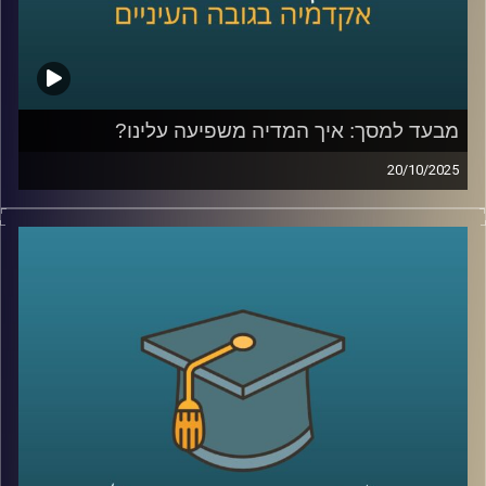
מבעד למסך: איך המדיה משפיעה עלינו?
20/10/2025
בפרק של היום היום נבחן איך מדיה מעצבת רגשות, עמדות
והרגלים של צעירים (ומבוגרים), עם דגש על דימוי גוף, מיניות,
יחסים חברתיים עם דמויות אהובות והשלכות לבריאות הציבור.
זכיתי לארח את פרופ׳ קרן צור איל, מרצה בכירה בבית הספר
סמי עופר לתקשורת וחוקרת תכני והשפעות מדיה, זוכת מענקי
ה-ISF בתחום מדיה, מיניות ודימוי גוף.
אז מה מראים המחקרים האמפיריים, אילו תהליכים קוגניטיביים
וחברתיים פועלים בעת חשיפה לתכנים, ומה תובנות פרקטיות
הורים ומורות יכולים לאמץ כדי לטפח שימוש מדיה בריא?
ננפץ כמה מיתוסים ונאיר גם את הצד הטוב של המדיה