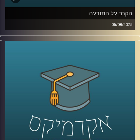
הקרב על התודעה
06/08/2025
בזמן האחרון הרבה מאיתנו מוצאים את עצמנו קמים באמצע
הלילה בגלל ירי של טיל אחד מתימן, איראן או עזה. טיל בודד,
בלי מתקפה רחבה, בלי סבב. רק אזעקה, שקט, ותהייה: למה
עכשיו? מה זה משרת?
בפרק הזה של “אקדמיקס” אני משוחחת עם ד”ר ערגה אטד,
מרצה וחוקרת בעיצוב התנהגות ושכנוע באוניברסיטת רייכמן
נדבר על מה שלא תמיד רואים: הקרב על התודעה.
איך מספרים סיפור בזמן מלחמה? מה ההבדל בין הסברה
ממשלתית לאזרחית? איך פסיכולוגיה ובינה מלאכותית נכנסים
לתוך שדה הקרב הדיגיטלי? ומה התפקיד של ערוצים כמו
אל-ג’זירה בעיצוב דעת הקהל?
קרדיט תמונות:
AudioVersity