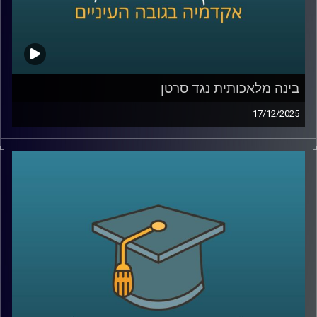
חלל שבוחנים את כדור הארץ מגובה של מאות קילומטרים,
כולל ניסויי החלל עם אילן רמון ז״ל ואיתן סטיבה. נדבר על מה
למדנו מהחלל על שינויי אקלים, איך מנהלים סיכוני אקלים
בעולם של חוסר ודאות, ומה התפקיד של ישראל, האקדמיה
והדור הצעיר בעשור הקרוב.
בינה מלאכותית נגד סרטן
17/12/2025
בפרק הזה אנחנו יוצאים למסע מרתק אל אחד התחומים
קרדיט תמונות:
AudioVersity
המתקדמים ביותר בעולם הרפואה, חקר הגנום והביולוגיה
החישובית. איך מחשבים ובינה מלאכותית עוזרים לנו להבין
מחלות מורכבות כמו סרטן? מהי ביופסיה נוזלית, ולמה היא
עשויה לשנות לחלוטין את הדרך שבה נאבחן ונעקוב אחרי
מחלות? ואיך פרויקט בינלאומי אדיר, שחקר את הגנומים של
סוגי סרטן שונים מכל העולם, יכול להציל חיים בעתיד הקרוב?
איתנו באולפן ד”ר מילאנה פרנקל־מורגנשטרן, מרצה בכירה
במכון סקוג’ן לביולוגיה סינתטית באוניברסיטת רייכמן, מומחית
בעלת שם עולמי בגנומיקה וביולוגיה חישובית, שחתומה על
למעלה מ־80 מאמרים מדעיים וצוטטה מעל 9,500 פעמים. היא