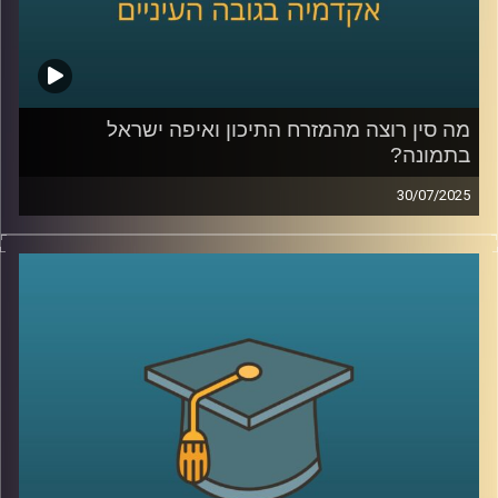
מה סין רוצה מהמזרח התיכון ואיפה ישראל
בתמונה?
30/07/2025
בזמן שבישראל עוד מתלבטים איך ייראה “היום שאחרי” בעזה,
סין כבר פועלת: מתווכת, מגשרת, ולפעמים גם מחליטה. היא
עושה את זה בלי חיילים, בלי סנקציות אבל עם חזון ברור לאזור
ועמדה גיאופוליטית שהולכת ומתבססת.
בפרק הזה של אקדמיקס, זכיתי לארח את ד”ר גדליה אפטרמן,
ראש תכניות ישראל–אסיה במכון אבא אבן לדיפלומטיה,
דיפלומט לשעבר בבייג’ינג וד”ר לפילוסופיה שיעזור לנו לנסות
ולהבין מה סין רוצה מאיתנו? מה החזון שלה למזרח התיכון?
למה היא מגיבה בעמימות כשהחמאס תוקף ואיך ישראל יכולה
(אם בכלל) להשפיע על היחסים איתה