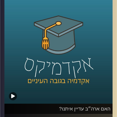
ומלחמה שממשיכה להכתיב את סדר היום שלנו. בתוך כל
הטלטלה הזו, הזוגיות שלנו, המקום שאמור להיות העוגן והבית
הבטוח מוצאת את עצמה לא פעם תחת מבחן מתמשך
היום ב”אקדמיקס” ננסה להבין מה גורם לזוגות לא רק לשרוד
את התקופות האלה, אלא אפילו לצמוח מהן.
לשם כך הזמנתי את ד”ר רוני שוחט־פשדצקי, פסיכולוגית
קלינית בכירה ומדריכה מוסמכת בפסיכותרפיה
ופסיכו־דיאגנוסטיקה, בעלת דוקטורט מאוניברסיטת בר־אילן.
כיום היא מנהלת את הקליניקה לקהילה בביה”ס לפסיכולוגיה
ע”ש ברוך איבצ’ר ומשמשת כמרצה באוניברסיטת רייכמן,
ומתמחה בעבודה עם מבוגרים, מתבגרים וילדים. היא מוסמכת
בטיפול זוגי בשיטת EFT, ובעלת ניסיון עשיר במחקר, ניהול
קליניקות והכשרה בשיטות טיפול מגוונות.
דיברנו על יצירת “תקווה”, משברים חיצוניים ופנימיים, ועל
הכלים שיכולים לעזור לנו לשמור על קשר חזק ואוהב גם
כשכל מה שסביבנו מרגיש לא יציב
האם ארה״ב עדיין איתנו?