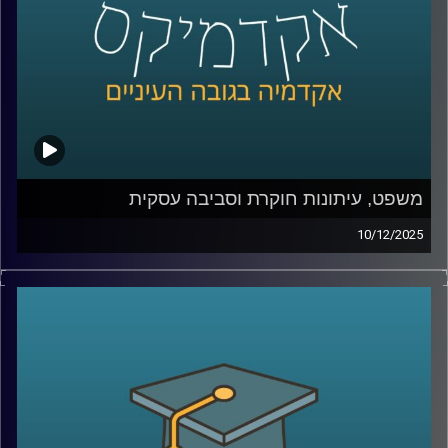
משלבת מדע, טכנולוגיה וחדשנות רפואית ומביאה איתה חזון
ברור לעתיד שבו רפואה מותאמת אישית תהיה חלק מהמציאות
של כולנו
קרדיט תמונות:
AudioVersity
משפט, עיתונות חוקרת וסביבה עסקית
10/12/2025
לפעמים, הסיפורים הגדולים ביותר על אחריות תאגידית
מתחילים במסמך משפטי.
בשנות ה־80, ענקית הכימיקלים DuPont גילתה שחומר שבו
היא משתמשת בייצור טפלון עלול לגרום למומים מולדים
ולזהם מקורות מים. במקום לעצור, היא הכפילה את הייצור.
הסיפור הזה, שנחשף שנים אחר כך בזכות אלפי מסמכים