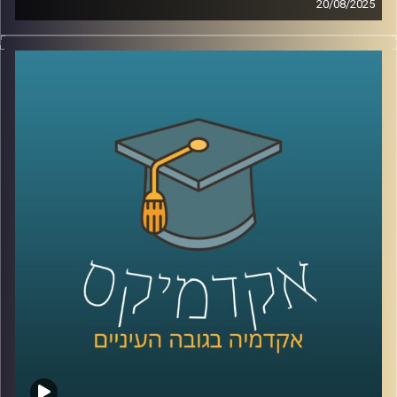
20/08/2025
בארה״ב תמיד תמכו בישראל, אבל האם זה עדיין נכון? ואיך
קרדיט תמונות:
AudioVersity
נראית התמיכה הזו בעידן של קיטוב פוליטי, שינויי דור ותחושת
מיאוס ממלחמות?
בפרק הזה של אקדמיקס אנחנו בודקים האם הברית עם
הציבור האמריקאי עדיין מחזיקה או שהגיע הזמן לחשב מסלול
מחדש.
האורח שלנו הוא פרופ’ אמנון כוורי, פרופסור חבר וראש המכון
לחירות ואחריות בבית ספר לאודר לממשל ודיפלומטיה
באוניברסיטת רייכמן, שמסביר למה דווקא עכשיו חשוב לבחון
מחדש את יחסי ישראל–ארה״ב – ומה זה אומר על העתיד שלנו
פה?
קרדיט תמונות:
AudioVersity