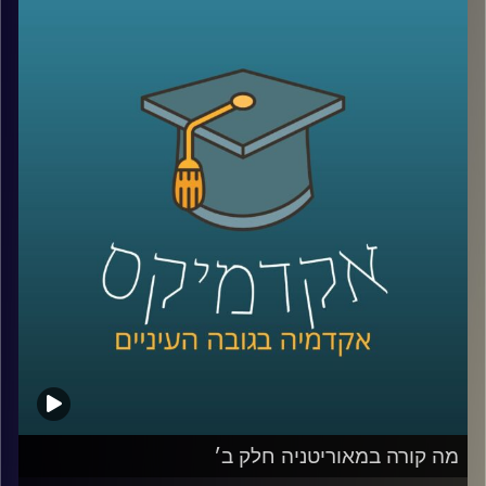
המספרים האדירים האלה מסתתרת עוד מלחמה שקטה, כמעט
שקופה: כמעט 900 אזרחים ישראלים נהרגו בתאונות דרכים
באותה התקופה.
כן, בזמן שאנחנו מדברים על ביטחון לאומי, אנחנו מפסידים
בקרב אחר – על חיינו בכבישים.
רק השנה, 388 בני אדם נהרגו בתאונות דרכים, נתון שממצב
את שנת 2025 כאחת השנים הקטלניות ביותר בעשורים
האחרונים, עם עלייה של 6% לעומת השנה שעברה, ושיא שלילי
שלא נראה מאז 2005.
והנתון הקשה ביותר? אחד מכל ארבעה הרוגים הוא נהג צעיר,
לרוב בן 18 עד 24 – בדיוק בגיל הסטודנטים שלנו.
כדי לדבר על זה באמת ולא רק על המספרים, אלא גם על
האנשים מאחוריהם, הגיעו היום לאולפן שני אורחים מעוררי
השראה:
גלי שחר אפרת, מנכ״לית FORE לימודי חוץ, הכשרת מנהלים
ובית הספר להייטק וAI של Google ואוניברסיטת רייכמן,
שאיבדה את בתה שחר בת תשעה חודשים בתאונת דרכים,
מה קורה במאוריטניה חלק ב׳
ומאז הקדישה את חייה למאבק בתאונות, להרצאות ולהעלאת