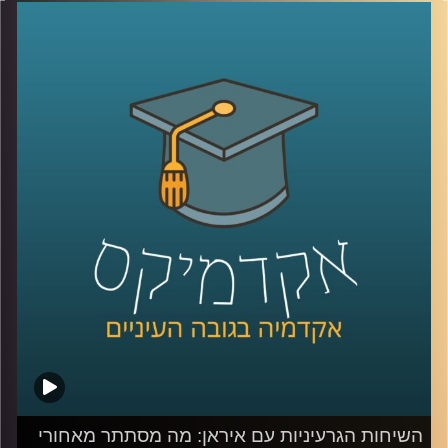
בתקשורת העולמית, אך מאורעות בו משפיעים על המפה
הגיאופוליטית. לאחר תקופה קצרה של יציבות דמוקרטית,
השלטון בניז’ר הופל בהפיכה צבאית. בניגוד להפיכות רבות
אחרות באזור בשנים האחרונות, הפעם תשומת הלב הגלובלית
דווקא כן ממוקדת בניז’ר, שכן היא הפכה לזירה שבה מצטלבים
כמה מהמאבקים הגדולים בעולם. המדינה, עשירה במשאבים
טבעיים וממוקמת באופן אסטרטגי, מה שהופך אותה לאבן
שואבת למעצמות כמו רוסיה, סין וארה”ב, שנאבקות על
השפעה באזור. בנוסף, איראן, שמחפשת להשיג אורניום
להמשך תוכנית הגרעין שלה, שמה עין על מאגרי האורניום
בניז’ר, מה שמגביר עוד יותר את המתח הגלובלי סביב המדינה.
אז מה קורה שם?
כדי לענות על השאלה המורכבת הזאת, הצטרף אליי היום
השגריר ד״ר חיים קורן, בית הספר לאודר לממשל, דיפלומטיה
ואסטרטגיה, אוניברסיטת רייכמן. שגריר ישראל הראשון לדרום
סודן ושגריר מצרים
קרדיט תמונות:
AudioVersity
השיחות הגרעיניות עם איראן: מה מסתתר מאחורי