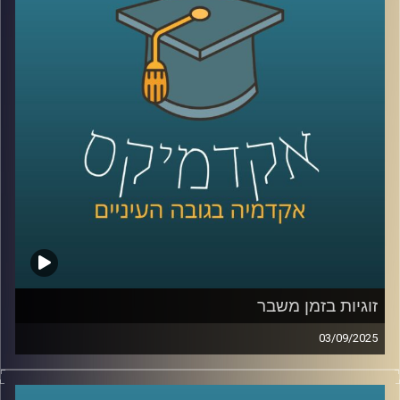
נדבר על Dr. IFRS ככלי שמתרגם תקנים לתשובות מהירות
ומדויקות, על האופן שבו ה-AI משנה את תפקידי רואי החשבון
ומנהלי הכספים. נצלול למטרות המכון החדש, מחקר יישומי
שמחבר אקדמיה ושוק ההון, פיתוח סטנדרטים לבקרה על
מודלים, והכשרת דור מקצועי שמבין נתונים וטכנולוגיה. נשאל
איך סטודנטים צריכים להתכונן כבר עכשיו, ואיך שוק העבודה
יתאים את ההכשרות, הגיוס והקריירה לעידן החדש.
קרדיט תמונות:
AudioVersity
זוגיות בזמן משבר
03/09/2025
בשנים האחרונות נדמה שהחיים בוחנים אותנו שוב ושוב,
מגפה עולמית, משברים כלכליים, מציאות ביטחונית לא יציבה,