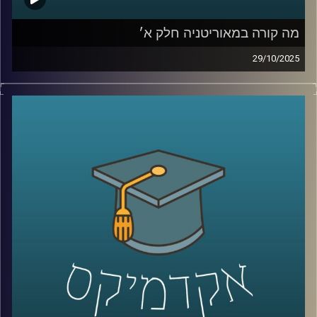
מה קורה במאוריטניה חלק א׳
29/10/2025
מאוריטניה יושבת על קו התפר בין מדבר הסהרה לאוקיינוס
האטלנטי, מדינה עצומת שטח ומעט תושבים, איסלאם וזהות
שנוצרה ממסלולי סחר והגירה עתיקים; בשנים האחרונות היא
מושכת תשומת לב עולמית בזכות גז ימי ומכרות ברזל וזהב,
תפקידה בצירי ההגירה לאירופה, ומדיניות חוץ שמדברת עם
וושינגטון ואירופה, עם המפרץ, סין וטורקיה. היא מוצגת כ״אי
של יציבות״ בסאהל הסוער, אך מאחורי הכותרת מסתתרים
פערים חברתיים ואתגרי משילות. היום ננסה להבין אם זו יציבות
אמיתית או מיתוס, ומה המשמעות שלה לישראל.
נמצא איתנו השגריר ד״ר חיים קורן מבית הספר לאודר לממשל,
דיפלומטיה ואסטרטגיה באוניברסיטת רייכמן, לשעבר שגריר
ישראל במצרים ובדרום סודן.
קרדיט תמונות:
AudioVersity