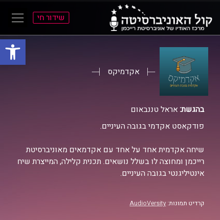
שידור חי
פתח סרגל
ל
ל
תוכן
תפריט
ראשי
ראשי
אקדמיקס
בהגשת:
אראל טננבאום
פודקאסט אקדמי בגובה העיניים.
שיחה אקדמית אחד על אחד עם אקדמאים מאוניברסיטת
רייכמן ומחוצה לו בשלל נושאים. תכנית קלילה, המייצרת שיח
אינטיליגנטי בגובה העיניים.
קרדיט תמונות:
AudioVersity