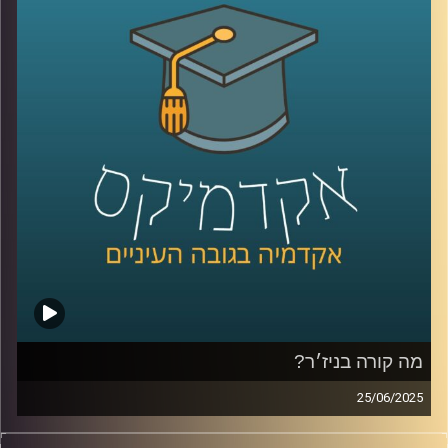
בתשתיות טרור הנתמכות בידי פקיסטן. והמתיחות בין שתי
המעצמות הגרעיניות שוב עלתה מדרגה.
במקביל, הודו מוצאת את עצמה במצב גיאופוליטי מורכב. היא
שואפת לשמור על יחסים טובים עם מדינות כמו ארה”ב ורוסיה,
לצד קשרים עם מדינות כמו איראן וערב הסעודית. ישראל, בתור
שותפה אסטרטגית, מספקת להודו סיוע בטחוני, כולל מידע
ונשק, במיוחד בתחום הלוחמה בטרור.
כדי להבין את הדינמיקות המורכבות הללו, אני שמחה להציג את
נינה סלמה, מומחית למדיניות חוץ מאוניברסיטת רייכמן, שתסייע
לנו להבין את הסכסוך ההודי-פקיסטני, את השפעתו על האזור,
ואת האינטרסים של מדינות כמו ישראל וסין.
קרדיט תמונות:
AudioVersity
מה קורה בניז׳ר?
25/06/2025
הסאהל, אזור במערב אפריקה, כמעט ולא מקבל תשומת לב