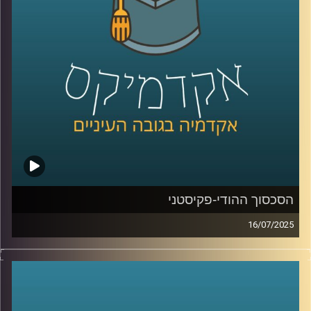
האורח שלי היום הוא אביב בר זוהר, דוקטורנט בבית ספר רדזינר
למשפטים באוניברסיטת רייכמן, המקדיש את מחקרו לנושא
החם והמורכב של רובוטים קטלניים בשדה הקרב, תוך בחינת
החוקיות, המוסריות ומידת מעורבות האדם בהפעלתם. אביב
מביא עמו שילוב ייחודי של ניסיון משפטי, צבאי וטכנולוגי: הוא
בוגר מצטיין במשפטים ובמנהל עסקים, שירת כ-25 שנה בחיל
האוויר והיום משמש כמומחה בתחום הרחפנים וניהול המרחב
האווירי במיזם הרחפנים הלאומי.
קרדיט תמונות:
AudioVersity
הסכסוך ההודי-פקיסטני
16/07/2025
ב-22 באפריל 2025, אירע פיגוע טרור קטלני בעיירת הנופש
שבחבל קשמיר, בו נרצחו 26 בני אדם. הפיגוע, שנחשב
לקטלני ביותר נגד אזרחים בהודו מאז מתקפת הטרור במומבאי
ב-2008, הוביל את הודו לפתוח במבצע צבאי שנועד לפגוע