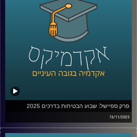
מנהלים ומשקיעים בארץ ובעולם. היא גם מחברת הספר Your
Core-4, שמתאר את ארבעת העוגנים הקריטיים להצלחת
מיזמים וגם של מדינות.
במהלך הפרק נצלול לתוך תהליכי צמיחה, בניית חזון, ניהול
בתקופות של אי-ודאות, יציאה מנקודת מבט של הישרדות
לצמיחה והשוק של 2026
קרדיט תמונות:
AudioVersity
פרק ספיישל: שבוע הבטיחות בדרכים 2025
13/11/2025
מאז תחילת מלחמת חרבות ברזל, מדינת ישראל ספגה אובדן
עצום – 1,988 הרוגים מאז ה-7 באוקטובר 2023. אבל בתוך