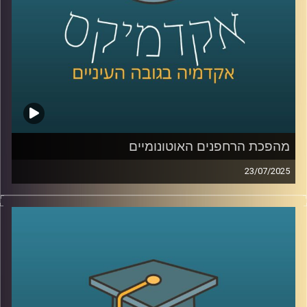
קרדיט תמונות:
AudioVersity
מהפכת הרחפנים האוטונומיים
23/07/2025
רחפן לוחם שמזהה, בוחר ותוקף מטרה בלי התערבות של אף
אדם. האם זו כבר המציאות? והאם זה בכלל חוקי? בפרק של
היום אנחנו חוקרים את עולם הנשק האוטונומי הקטלני,
רחפנים שמקבלים החלטות של חיים ומוות. מה קורה כשהבינה
המלאכותית פוגשת את המשפט הבינלאומי, ומה תפקידו של
האדם, אם בכלל, בתוך מעגל ההפעלה.