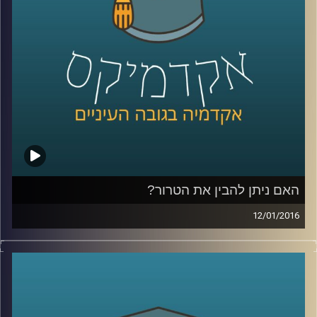
קרדיט תמונות:
AudioVersity
האם ניתן להבין את הטרור?
12/01/2016
הטרור מפחיד ומכעיס אותנו, עד כדי כך שאין
לנו רצון ועניין להבין מה מטרתו, אבל שאלת
המטרה משפיעה על אופן ההתמודדות עם
הטרור: מה מטרת העל של ארגוני טרור, והאם