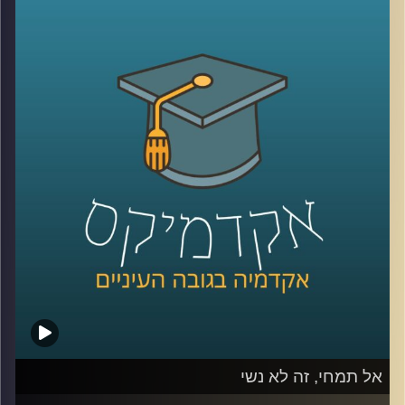
מגדילים את מעגל הלקוחות, אבל העולם
הדיגיטלי לא היה שם כשהתחלתם את הדרך.
עסקים צריכים ללמוד כיצד להיות דיגטליים,
לשחק את המשחק העסקי והרווחי גם בשוק
הוירטואלי. לא די בפתיחת חשבון פייסבוק או
טוויטר ובניית אתר. דוקטור אמיר עציוני על
אסטרטגיות וירטואליות, הצלחות וכישלונות
.
קרדיט תמונות:
AudioVersity
אל תמחי, זה לא נשי