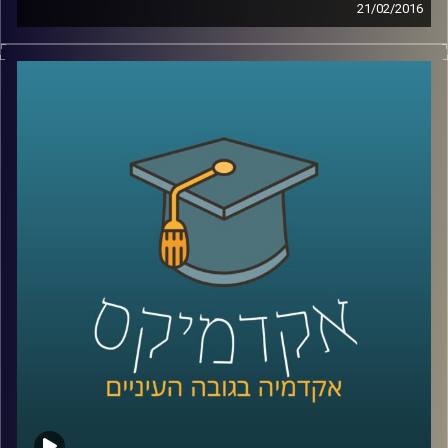
21/02/2016
דוקטור הדס אראל חוקרת אינטליגנציה – מהי?
כיצד מתפתחת? האם ניתן לשפרה והאם אפשר
לקלקלה? מבחני האינטליגנציה חושפים נתון
שאולי קשה לקבל ולהודות בו: כל דור חכם
מקודמו. מצד שני, המבחנים לא השתנו כבר
הרבה מאוד שנים, ויתכן והמדדים שלהם איבדו
משהו מהרלוונטיות שלהם. בואו ללמוד על
המוח שלכם
!
קרדיט תמונות:
AudioVersity