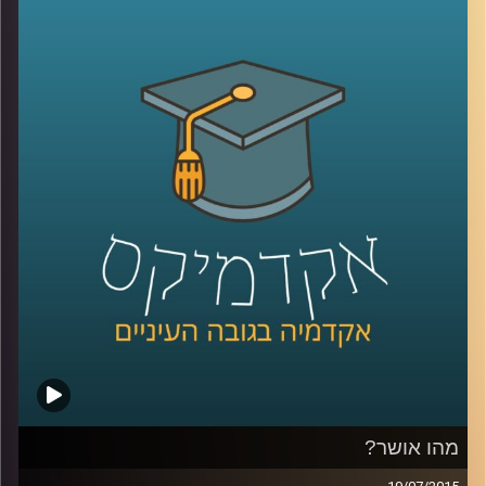
האוצרות: במה כרוכה, מדוע מאתגרת, האם
משתנה לאורך השנים? לכבוד 50 שנים להיווסדו
של מוזיאון ישראל שוחחנו על אודות התערוכה
"
1965 –
היום
",
המתמקדת ביצירה הישראלית
בשנת חניכת המוזיאון, תערוכה שמאפייניה
שונים בתכלית מאופן אוצרותן המקובל של
תערוכות, דבר שיצר תוצר אוצרותי שונה ומרתק.
לכו לבקר
!
קרדיט תמונות:
AudioVersity
מהו אושר?