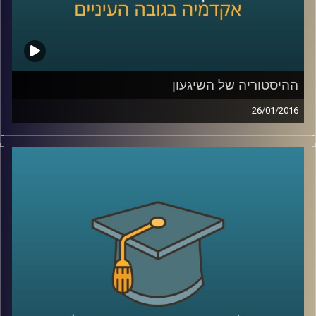
ההיסטוריה של השיגעון
26/01/2016
דוקטור נועה אלבלדה מספרת על מחלת
הסכיזופרניה לאורך השנים: שיטות טיפול,
תגליות מכוננות ותפישות חברתיות. כיום, עדיין
ניצבות בפני המדע שאלות גדולות לגבי
הסכיזופרניה, ונועה משתפת בהן ובשאיפת
המחקר. גם לחברה אחריות רבה, הקשורה
בשילוב חולי הסכיזופרניה, שמהווים 1%
מהאוכלוסייה, בשגרה ה"נורמטיבית
".