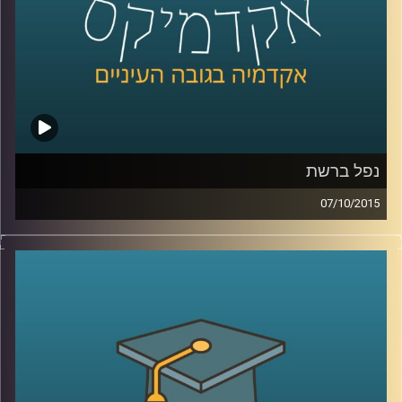
קרדיט תמונות:
AudioVersity
נפל ברשת
07/10/2015
הרשת מבלבלת לנו את כל החוקים! פרופסור
רונן אברהם מתמקד בשאלת הטלת אחריות
נזיקית על משתמשי קצה בכל הנוגע לאבטחת
מידע. האחריות תועיל במניעת עבירות כגון
פלישה למידע אישי, הורדות לא חוקיות
ושימושים לא רצויים אחרים, אבל יש לזה גם
צדדים בעיתיים (כנראה שהבחנתם באחד או