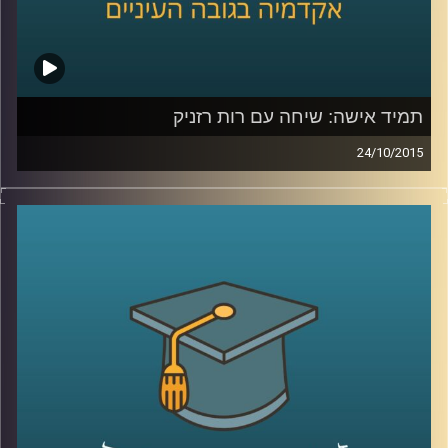
תמיד אישה: שיחה עם רות רזניק
24/10/2015
רות רזניק, מייסדת ויושבת ראש עמותת לא
לאלימות נגד נשים, מספרת על תולדות
הפמיניזם בארץ ישראל והאופן בו התקבל בשיח
הציבורי בתחילת שנות ה-70. קורות חייה מלאים
בעשייה למען נשים במעגל האלימות ושזורים
בשירים והגיגים שכתבה, שיראו אור בספרה
"להיות אישה". תכנית מיוחדת לקראת
היום הבינלאומי למיגור האלימות נגד נשים
.