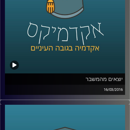
הם מעמד הביניים ואנרגיות מתחדשות
.
קרדיט תמונות:
AudioVersity
יוצאים מהמשבר
16/03/2016
ניהול קונפליקטים הוא עניין שברירי. זה נכון לכל
סוג של קונפליקט – עסקי, דיפלומטי, בין-אישי.
דוקטור אמיר כפיר פיתח מתודולוגיה לטיפול
בקונפליקטים, והקים
ארגון שמפיץ את