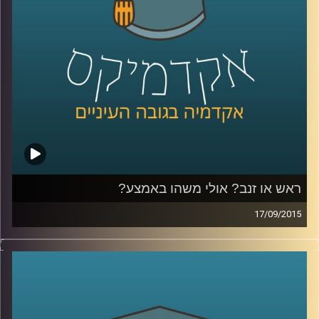
שניים)
.
קרדיט תמונות:
AudioVersity
ראש או זנב? אולי משהו באמצע?
17/09/2015
דוקטור גבריאלה ברזין וגיל מרקוביץ קוראות יחד
בטקסט "הקדמה למסכת אבות" מאת הרמב"ם
ומבררות מהי המידה האמצעית? המידה אליה
יש לשאוף, אותה יש לזהות ולתרגל באופן שונה