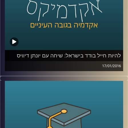
קרדיט תמונות:
AudioVersity
להיות חייל בודד בישראל: שיחה עם יונתן דיוויס
17/01/2016
יונתן דיוויס, סגן הנשיא לקשרי חוץ וראש ביה"ס
הבינלאומי במרכז הבינתחומי, מספר על חייו
מלאי השינוי: המעבר מבריטניה אל ארה"ב,
ההחלטה לשרת בצה"ל, החוויה כחייל וכסטודנט
בודד, רכישת השפה העברית, והקשר של סיפורו
האישי אל עבודתו בשנים האחרונות במרכז
הבינתחומי
.