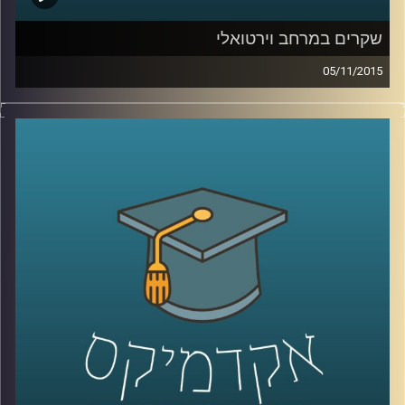
שקרים במרחב וירטואלי
05/11/2015
רגע לפני שהוא עוזב לפוסט דוקטורט ב
– NYU,
ליאור זלמנסון מסביר מדוע כולנו שקרנים ומדוע
לא ניתן להתחמק מאמירת שקרים בשגרת חיינו
הוירטואליים. ניהול זמינות, החלפת זהויות
ומצבים נוספים גורמים לנו לסלף את האמת.
יחד עם זאת, הרשת לא אוהבת אותנו שקרנים.
יודעים למה? על יצירתיות וההזדמנות המופלאה
להיות בצורות נוספות מחוץ לממד המוחשי
.
קרדיט תמונות:
AudioVersity