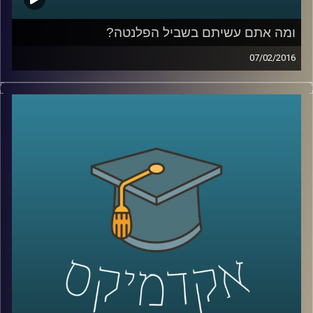
ומה אתם עשיתם בשביל הפלנטה?
07/02/2016
פרופסור אורי מרינוב מביא איתו רוח אופטימית
אך ספקנית לאולפן ומסכם את ועידת האקלים
בפריז. מהתמונה העולמית התגלגלנו לשוחח על
ישראל: משאב המים והים בה והשינויים בתחום
התחבורה הציבורית. אל תשבו שלובי רגליים –
התחילו לפעול למען כדור ארץ קריר יותר,
שמסוגל לשרוד את התרבות הטכנולוגית שלנו
.
קרדיט תמונות:
AudioVersity