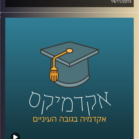
19/11/2015
דוקטור שירי רזניק מספרת על מחאות נשיות
לאורך השנים ברחבי העולם דרך קטעים
נבחרים מהתרבות הפופולארית: שירים משנות
ה-60 וה-90, סרטי דיסני, מכתבים של ילדים
וילדות למפיקי טלוויזיה והספר "המיסתורין
הנשי
".
קרדיט תמונות:
AudioVersity