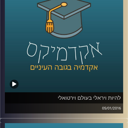
הם עוסקים בזה בלבד, או שפעילויותיהם רחבות
הרבה יותר? סביר כי ההבנה של התמונה
המלאה תעזור למדינות ולקבוצות המותקפות
להתמודד עם הטרור וניסיון ההשתלטות של
האיסלאם הקיצוני. פרופסור אסף מוגדם מספר
קצת על ההיסטוריה של הטרור ומעורבותו של
הטרור במלחמות אזרחים והתקוממויות
.
קרדיט תמונות:
AudioVersity
להיות ויראלי בעולם וירטואלי
05/01/2016
יש לכם את זה מגיל צעיר, אתם מנהלים יופי של
משא ומתן, בונים מודלים עסקיים מוצלחים,