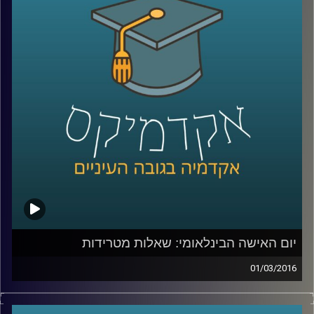
המתודולוגיה בעולם
–
בואו ללמוד לפתור
בעיות, להרוויח מהסבכים שבחייכם ולהשיג קצת
נחת
.
קרדיט תמונות:
AudioVersity
יום האישה הבינלאומי: שאלות מטרידות
01/03/2016
זה מגיע מכל כיוון וצף על פני המים – הטרדות
מיניות במקום העבודה הן בעיה שהולכת