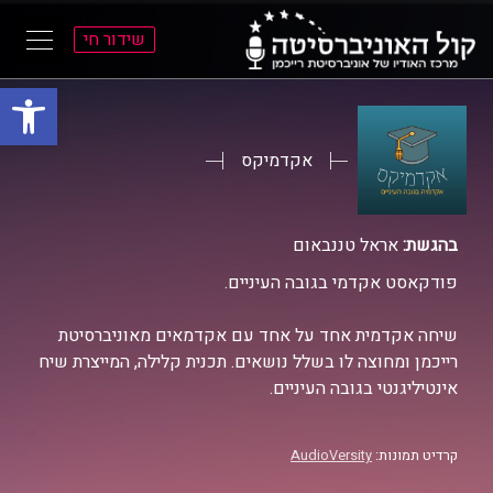
שידור חי
פתח סרגל
ל
ל
תוכן
תפריט
ראשי
ראשי
אקדמיקס
בהגשת:
אראל טננבאום
פודקאסט אקדמי בגובה העיניים.
שיחה אקדמית אחד על אחד עם אקדמאים מאוניברסיטת
רייכמן ומחוצה לו בשלל נושאים. תכנית קלילה, המייצרת שיח
אינטיליגנטי בגובה העיניים.
קרדיט תמונות:
AudioVersity