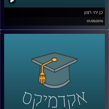
כן יהי רצון
01/05/2016
דוקטור דניאל לוי, פסיכולוג קוגנטיבי, חוקר
סוגיות פילוסופיות ומוסריות מנקודת מבט
שמערבת את הביולוגיה וחקר המוח. כדאי
שנתחיל להכיר בסתירות הקוגנטיביות שבתוכנו,
ויש לא מעט. סוגיית הרצון החופשי וסוגיית
הענישה הן דוגמאות הממחישות סתירות
אלה. היו הוגנים והשיבו תשובות עומק על שתי
השאלות הבאות בטרם תאזינו לתכנית: באיזו
מידה אתם אנשים בעלי רצון חופשי וחופש
בחירה? האם אתם מאמינים בענישה ומאילו
טעמים? עכשיו
– Play!