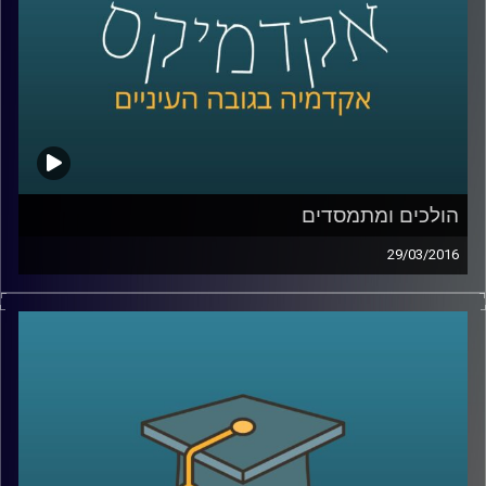
הולכים ומתמסדים
29/03/2016
ראש החוג למדיניות ציבורית באוניברסיטת תל
אביב, פרופסור איתי סנד, מסביר כיצד מבנה
מוסדי משפיע על הכלכלה ועל גורמים חשובים
בה, ובעצם על חיי היומיום של כולנו: בריאות,
חינוך, פנסיה, דיור, אבטלה. שני תחומי ענק
מעניינים המושפעים משינויים במבנה המוסדי