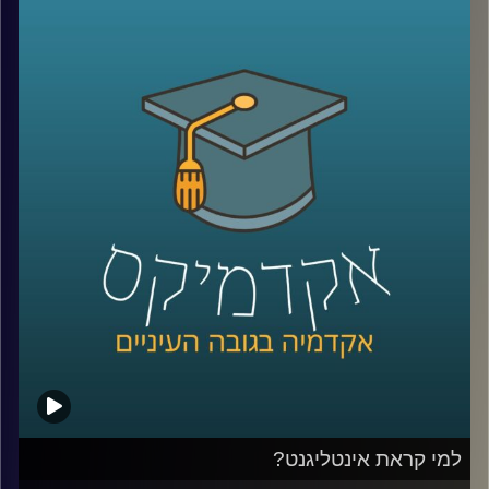
ומקבלת מקום בשיח הציבורי. השאלה היא מה
אפשר לעשות עם זה? דוקטור שרית סמילה-סנד
חוקרת פילוסופיה של מוסר, ושואלת שאלות
מוסריות הקשורות בהשפעתה של תחושת
האמפתיה בין בני האדם וביכולתה לשפר את
היחסים בין אדם לחברו. העיסוק הפילוסופי הופך
מעשי יותר מתמיד
.
קרדיט תמונות:
AudioVersity
למי קראת אינטליגנט?