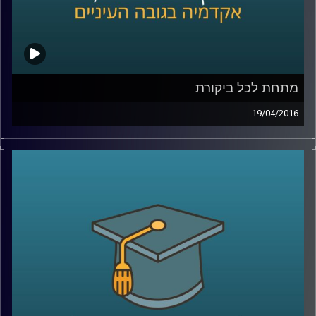
קרדיט תמונות:
AudioVersity
מתחת לכל ביקורת
19/04/2016
אוהבים ביקורת? ביקורתיים כלפי עצמכם או
בעיקר כלפי אחרים? ומה בעניין ביקורת כלפי
הקבוצה אליה אתם משתייכים ומזדהים איתה?
פרופסור תמר שגיא חוקרת יחסים בין קבוצות,
והפעם מתמקדת בשאלת השפעתה של ביקורת
על הקבוצה המבקרת, על הקבוצה המבוקרת
ועל קבוצות חיצוניות לסכסוך
.
קרדיט תמונות:
AudioVersity