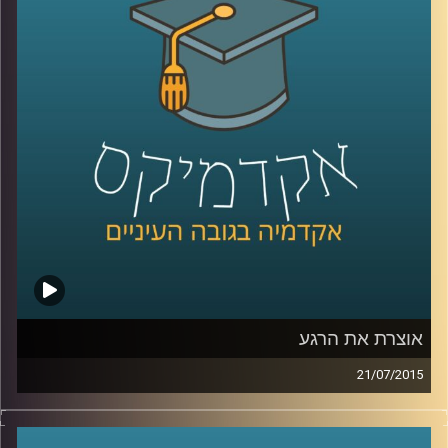
מאדם לאדם, המידה המבלבלת, שכדאי להכיר
לקראת השנה החדשה. המידה האמצעית
מלמדת אותנו, בין היתר, על מורכבות הנפש ועל
הביטוי השגור בתרבות היהודית "לפנים משורת
הדין
".
קרדיט תמונות:
AudioVersity
אוצרת את הרגע
21/07/2015
איה מירון, אוצרת משנה לאמנות ישראלית
במוזיאון ישראל בירושלים, מספרת על מלאכת