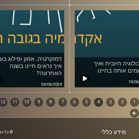
דמוקרטיה, אמון ופילוג בע
ולוגיה חיובית ואיך
איך נראים חיינו בשנה
מים אותה בחיינו
האחרונה?
19/06
05/06/2024
1
ף
2
3
4
5
6
7
8
9
10
11
12
לשלב
ם
הבא
מידע כללי
© כל הזכ