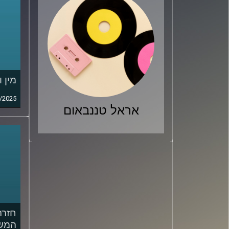
מין 
/2025
אראל טננבאום
חזרת
המשפ