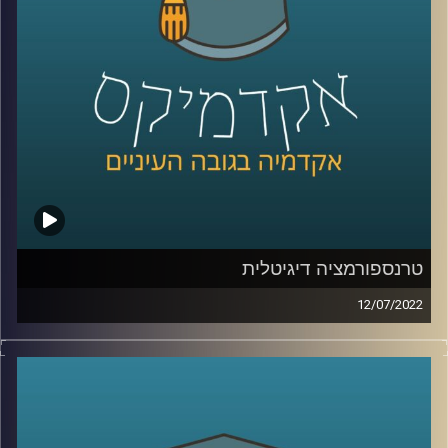
איך נכון להגדיל את שיעור החרדים המועסקים בכלל
ובתעסוקה איכותית בפרט, למה זאת הבעיה של כולנו, עד כמה
שילובם יוביל לצמיחה של כלל הכלכלה הישראלית ולמה
הייטק, מושך ככל שישמע, הוא לא בהכרח הפתרון.
על כל הנושאים האלו דיברתי עם ד"ר הלה אקסלרד, ראש
המרכז למדיניות כלכלית של החברה החרדית במכון אהרן כאן
באוניברסיטת רייכמן.
לשיחה עם ד"ר הלה אקסלרד על טרנספורמציה דיגיטלית –
טרנספורמציה דיגיטלית
לחצו כאן
12/07/2022
בקורונה העברנו הרבה מהחיים שלנו למרחב הדיגיטלי והתחלנו
לשיחה עם ד"ר הלה אקסלרד על תעסוקת מבוגרים –
לחצו
להשתמש באינטרנט למטרות שלא היינו יכולים לדמיין שהוא
כאן
ישמש אותנו להן חודשים ספורים קודם לכן: משירותים
מסחריים ועד מס הכנסה וביטוח לאומי, כולם התחילו לספק
קרדיט תמונות:
AudioVersity
שירותיים דיגטליים. המעבר לדיגיטל הוא כמובן יכול להיות נח