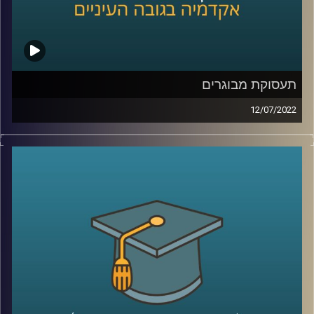
קרדיט תמונות:
AudioVersity
תעסוקת מבוגרים
12/07/2022
זה לא סוד שתוחלת החיים עולה עם השנים, אך גיל הפרישה
לא עולה באותו הקצב. רק ב-2019 הרוחות סערו על תכנית של
משרד האוצר להעלאת גיל הפרישה לנשים מגיל 62 לגיל 65.
תכנית שאפילו במקור הייתה אמורה להיות הדרגתית ולהתפרס
על פני 11 שנים.
בפרק הזה ד"ר הלה אקסלרד ממכון אהרון דיברה על החשיבות
של שילוב מבוגרים בשוק העבודה והעלאת גיל הפרישה