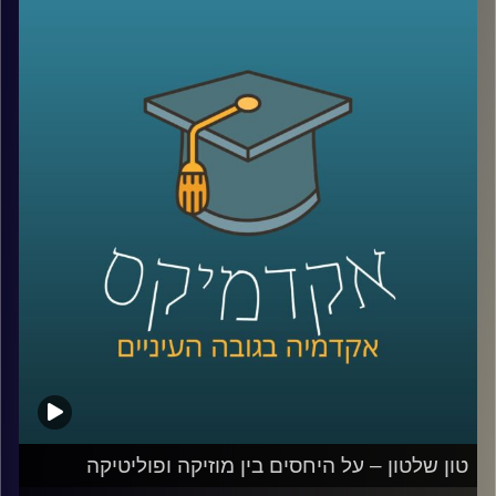
הליגטימית? מה כוללת הזכות החוקתית הזאת? ופתאום לכלנו
נהיה ברור שאנחנו לא רוצים שידעו עלינו הכל.
בפרק הזה התארח עו"ד דן חי, מומחה לדיני פרטיות, סייבר
ודיגיטל ומרצה הקורס פרטיות בעידן הדיגיטל לדבר על
הנושאים האלו.
לשיחה עם עו"ד דן חי על הזכות להישכח –
לחצו כאן
לשיחה עם עו"ד דן חי על הזכות לפרסום –
לחצו כאן
קרדיט תמונות:
AudioVersity
טון שלטון – על היחסים בין מוזיקה ופוליטיקה