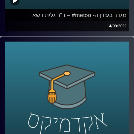
מגדר בעידן ה- metoo# – ד"ר גלית דשא
14/08/2022
יש כאלו שמתארים את ההשלכות של הציוץ של השחקנית
אליסה מילאנו תחת ההאשטג "מי טו" כמהפכה.
בימים אלו כחלק מסמסטר הקיץ מועבר כאן באוניברסיטת
רייכמן קורס בשם "מגדר בעידן ה-metoo#".
בפרק הזה של אקדמיקס ראיינתי את מרצת הקורס, ד"ר גלית
דשא מבית ספר לאודר לממשל, לשעבר מנכ"לית שדולת
הנשים ומומחית להטמעת תהליכי גיוון והכללה.
לשיחה עם ד"ר גלית דשא על גיוון והכלה באירגונים-
לחצו כאן
קרדיט תמונות:
AudioVersity