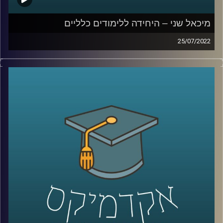
מיכאל שני – היחידה ללימודים כלליים
25/07/2022
מיכאל שני, ניצח על התזמורות המפורסמות במדינה. בימים אלו
הוא מלמד באוניברסיטת רייכמן שלושה קורסים הקשורים
בדרך זו או אחרת, איך לא, למוזיקה כחלק מהיחידה ללימודים
כלליים. על שניים מהקורסים האלו דיברנו בפרק הזה: "המוזיקה
של יוהן סבסטיאן באך" ו"אהבה, בגידה, קנאה ונקמה –
מאופרה לטלנובלה". וגם, איך באמצעות שיחה על הנושאים
האלו מפתח מיכאל שני אצל הסטודנטים בכיתתו חשיבה
ביקורתית.
לשיחה עם מיכאל שני על טון שלטון היחסים בין מוזיקה
לפוליטיקה –
לחצו כאן