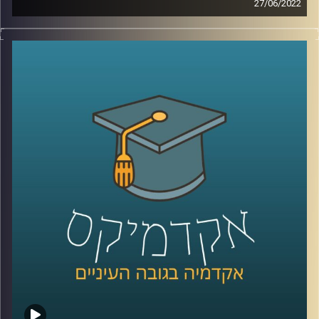
27/06/2022
במרץ 2020 לאחר שלוש מערכות בחירות בשנה אחת ותוך כדי
שמגיפת הקורונה מתחילה להתפשט ברחבי ישראל ולהשאיר
את כולנו בהרגשה של חוסר אונים ביקשו 61 מחברי הכנסת
מיולי אדלשטיין, יו"ר הכנסת וח"כ מטעם מפלגת הליכוד
להעלות להצבעה את המשך כהונתו בתפקיד. לאחר
שאדלשטיין לא העלה את הנושא להצבעה הוגשה עתירה לבית
המשפט העליון בבקשה שבג"ץ יורה לאלשטיין לעשות זאת.
בית המשפט נעתר ויו"ר הכנסת התפטר מתפקידו.
למה הפסיקה הזאת כל כך משמעותית? מה המשמעות של
החזקת תפקיד יושב ראש הכנסת בידי המפלגה שלך ומה
הבעייתיות בסעד שניתן? האזינו לחלק השני של השיחה עם
פרופ' רבקה ווייל, מרצה וחוקרת של משפט החוקתי והציבורי
בבית הספר למשפטים, כאן באוניברסיטה.
קרדיט תמונות:
AudioVersity