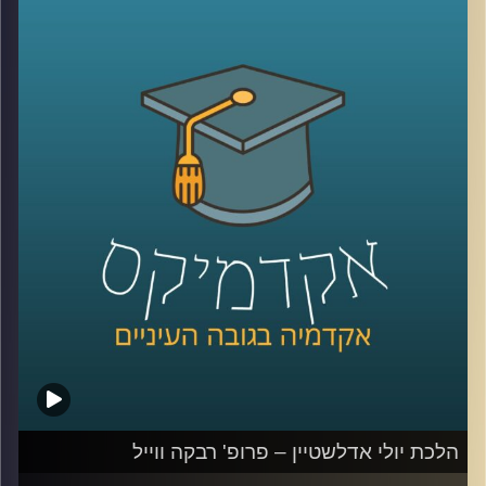
המשמעות של תקופת המעבר הזו? מה זה בכלל ממשלת
מעבר? מה סמכויותיה?
בתכנית הזאת התארחה פרופ' רבקה ווייל מרצה וחוקרת של
משפט ציבורי וחוקתי, בבית הספר למשפטים של אוניברסיטת
רייכמן וכותבת המאמר "תקופת בין השמשות: על סמכויותיה של
ממשלת מעבר" לדבר בדיוק על הנושא הזה.
קרדיט תמונות:
AudioVersity
הלכת יולי אדלשטיין – פרופ' רבקה ווייל