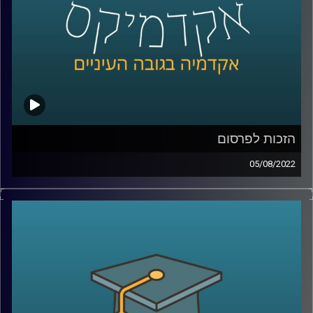
קרדיט תמונות:
AudioVersity
הזכות לפרסום
05/08/2022
חוק הגנת הפרטיות קובע ששימוש בשמו של אדם, בכינויו,
בתמונתו או בקולו לשם עשיית רווח, ייחשב לפגיעה בפרטיות.
ניתן לחשוב שהזכות לפרסום היא נגזרת מהזכות לפרטיות או
הצד השני של אותו המטבע. עם זאת, עו"ד דן חי, מומחה לדיני
פרטיות, סייבר ודיגיטל ומרצה הקורס פרטיות בעידן הדיגיטל,
מסביר שזה לא בדיוק כך. האזינו לחלק השלישי והאחרון
בשיחה.