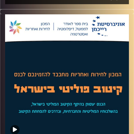
בשנים האחרונות הרבה מפעילותינו עברו למרחב הדיגיטלי, וכך
גם בעולם הפרסום והשיווק "שיווק דיגיטלי" הפך לטרנד החם
של התקופה. בפרק הזה התארח אופיר רייכמן מבית הספר
ליזמות, מומחה לאסטרטגיה, תוכן ושיווק ומרצה הקורס שיווק
דיגיטלי להסביר למה אין דבר כזה שיווק דיגטלי, מה השינויים
שעולם השיווק עובר ואיך מתבצע השיווק בעולם החדש.
לשיחה עם אופיר רייכמן על שיווק בתקציב מוגבל –
לחצו כאן
לשיחה עם אופיר רייכמן על קמפיינים חברתיים –
לחצו כאן
קרדיט תמונות:
AudioVersity