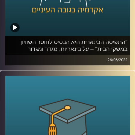
"התפיסה הבינארית היא הבסיס לחוסר השוויון
במשקי הבית" – על בינאריות, מגדר ומגדור
26/06/2022
בשנים האחרונות חודש יוני מצויין ברחבי הארץ כ"חודש
הגאווה" והשיח על מגדר ובפרט על התאמה מגדרית עולה
בחודש זה לעיתים קרובות לשיח הציבורי. בפרק הזה של
אקדמיקס אירחתי את פרופ' תמר שגיא מרצה וחוקרת מגדר
ויחסים בין קבוצות בבית הספר לפסיכולוגיה כאן באוניברסיטת
רייכמן, לדבר על מגדר, על החשיבות של תפיסה א-בינארית ומה
ההשפעות שלה על כולנו.