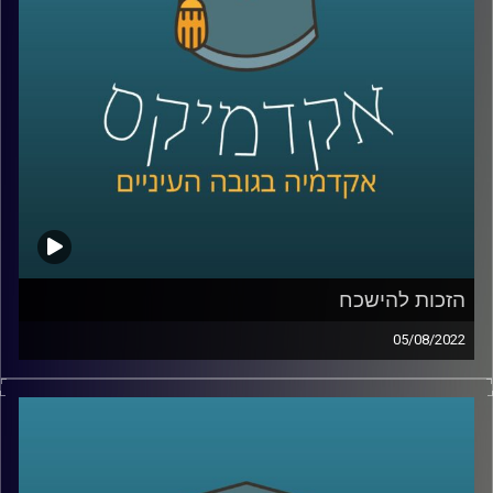
לשיחה עם עו"ד דן חי על פרטיות בעידן הדיגיטל –
לחצו כאן
לשיחה עם עו"ד דן חי על הזכות להישכח –
לחצו כאן
קרדיט תמונות:
AudioVersity
הזכות להישכח
05/08/2022
היום יש ילדים שעם היוולדם הוריהם פותחים להם חשבון
אינסטגרם, עיתונים ישנים כבר מזמן לא משמשים לעיטוף
דגים או מאוכסנים באיזה ארון בבית אריאלה ובעצם כולם
יכולים למצוא כל דבר שפורסם עלייך, לפעמים לפני מעל
עשור, בלחיצת כפתור. אלו, הובילו את האיחוד האירופי ומדינות