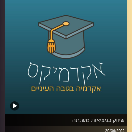
IDCHUB ומומחה לאסטרטגיה תוכן ושיווק חברתי מבהיר שזה
ממש לא "דיל ברייקר" ולפעמים אפילו הוצאת כספים על
שיווק זאת אפילו טעות
אז איך עושים את זה? האזינו לחלק השני של השיחה.
לשיחה עם אופיר רייכמן על שיווק במציאות משתנה –
לחצו
כאן
לשיחה עם אופיר רייכמן על קמפיינים חברתיים –
לחצו כאן
קרדיט תמונות:
AudioVersity
שיווק במציאות משנתה
20/06/2022