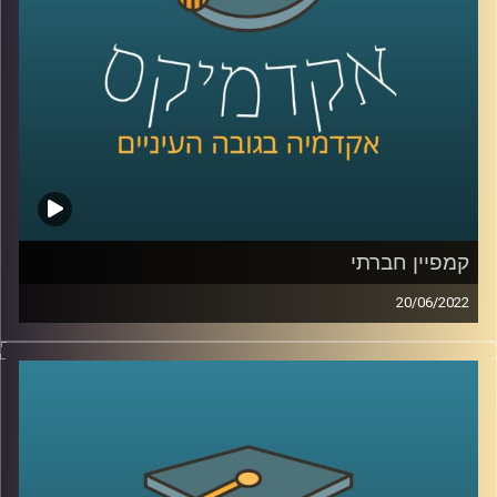
קרדיט תמונות:
AudioVersity
קמפיין חברתי
20/06/2022
אנחנו כנראה נחשוב שמדברים על גופי ענק שרוצים לגרום לנו
להוציא כסף על המוצר שלהם, אבל האמת שיש עוד כמה סוגי
קמפיינים. אחד מהם הוא קמפיין חברתי. מה זה אומר? איך
מנהלים קמפיין כזה? ואיך הניהול שלו שונה מניהול קמפיין
מסחרי?