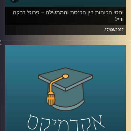
יחסי הכוחות בין הכנסת והממשלה – פרופ' רבקה
ווייל
27/06/2022
בשבוע שעבר ראש הממשלה נפתלי בנט הודיע על התפזרות
הקדמת הבחירות. הדבר נעשה, על פי הצהרתו, במטרה למנוע
"כאוס חוקתי".
בתכנית הזאת של אקדמיקס התארחה פרופ' רבקה ווייל מרצה
וחוקרת של משפט ציבורי וחוקתי, לדבר על יחסי הכוחות בין
הממשלה לכנסת. נושא שבשנים האחרונות לא ירד מהכותרות
ובשבוע האחרון הפך רלוונטי מתמיד.
קרדיט תמונות:
AudioVersity