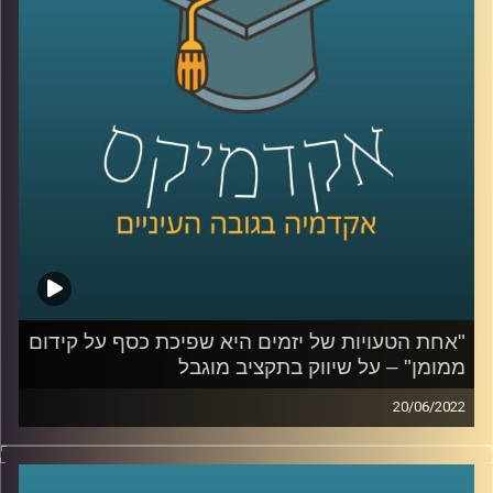
האזינו לחלק השלישי והאחרון בשיחה עם אופיר רייכמן, מרצה
בבית הספר ליזמות ומומחה לאסטרטגיה, תוכן, ושיווק חברתי.
לשיחה עם אופיר רייכמן על שיווק במציאות משתנה –
לחצו
כאן
לשיחה עם אופיר רייכמן על שיווק בתקציב מוגבל –
לחצו כאן
"אחת הטעויות של יזמים היא שפיכת כסף על קידום
ממומן" – על שיווק בתקציב מוגבל
20/06/2022
קרדיט תמונות:
AudioVersity
זה לא סוד שהתקציב של מייזמים בתחילת דרכם הוא לרוב
מוגבל. עם זאת, אופיר רייכמן, מרצה בבית הספר ליזמות, מנהל