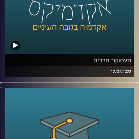
לשיחה עם ד"ר הלה אקסלרד על טרנספורמציה דיגיטלית –
לחצו כאן
לשיחה עם ד"ר הלה אקסלרד על תעסוקת חרדים –
לחצו כאן
קרדיט תמונות:
AudioVersity
תעסוקת חרדים
12/07/2022
כיום חיים בישראל כמיליון ומאתיים אלף חרדים, שהם כ-12%
מהאוכלוסייה בישראל, ובשנת 2035 האוכלוסייה החרדית צפויה
להוות כחמישית מהאוכלוסייה בישראל. עם זאת, חלקם בשוק
העבודה ובפרט בתעסוקה האיכותית (למשל הייטק) נמוך
בהרבה. הגברים החרדים המועסקים בהייטק הם כ-1% בלבד
מכלל השכירים בתחום, וכ-3% מכלל הגברים החרדים
המועסקים.