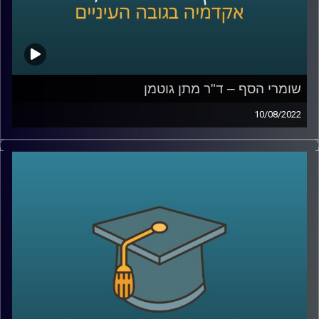
שומרי הסף – ד"ר מתן גוטמן
10/08/2022
מי מנהל את מדינת ישראל? מי קובע את המדיניות של
הממשלה? "מי הבוס"? – עובדי הציבור או נבחרי הציבור? על
מי מוטלת האחריות במקרה של כישלון? האם חברי הכנסת
באמת מחוייבים לציבור הבוחרים?
בפרק הזה של אקדמיקס התארח ד"ר מתן גוטמן מרצה הקורס
שומרי הסף בבית הספר למשפטים לדבר על הנושאים האלו
ואיך הם קשורים לשיטת המשטר הישראלית.