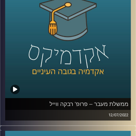
לציבור אבל יש לו גם השלכות כלכליות רבות.
בפרק הזה של אקדמיקס התארחה ד"ר הלה אקסלרד לדבר על
טרנספורמציה דיגיטלית, מה זה אומר, ההשלכות הכלכליות של
המעבר לדיגיטל ומי מונע מזה לקרות בעוד מקומות.
לשיחה עם ד"ר הלה אקסלרד על תעסוקת חרדים –
לחצו כאן
לשיחה עם ד"ר הלה אקסלרד על תעסוקת מבוגרים –
לחצו
כאן
ממשלת מעבר – פרופ' רבקה ווייל
קרדיט תמונות:
AudioVersity
12/07/2022
לאחר קצת יותר משנה הכנסת הצביעה על התפזרותה ובכך
נכנסנו לתקופת מעבר עד השבעת הכנסת הבאה. מה