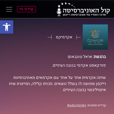
שידור חי
פתח סרגל
ל
ל
תוכן
תפריט
ראשי
ראשי
אקדמיקס
בהגשת:
אראל טננבאום
פודקאסט אקדמי בגובה העיניים.
שיחה אקדמית אחד על אחד עם אקדמאים מאוניברסיטת
רייכמן ומחוצה לו בשלל נושאים. תכנית קלילה, המייצרת שיח
אינטיליגנטי בגובה העיניים.
קרדיט תמונות:
AudioVersity