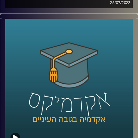
25/07/2022
מוזיקה, ככל אומנות, לא נוצרת בריק ומושפעת מהתרבות
והסביבה בה חיים יוצריה.
בימים אלו מלומד בפעם הראשונה באוניברסיטת רייכמן הקורס
"טון שלטון" בו ידונו הסטודנטים ביחסים שבין מוזיקה
לפוליטיקה. קשר עמוק בהרבה משניתן לחשוב.
האזינו לשיחה עם מיכאל שני, מרצה הקורס.
לשיחה עם מיכאל שני על "המוזיקה של יוהן סבסטיאן באך"
ו"מאופרה לטלנובלה" –
לחצו כאן
קרדיט תמונות:
AudioVersity