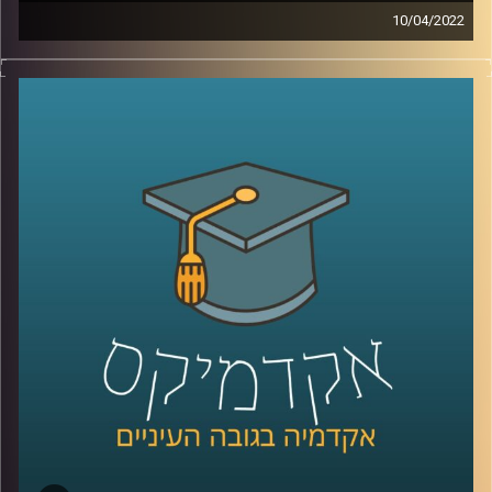
10/04/2022
דמיינו שהייתם יכולים לקבל כלי נגינה שבחיים לא ראיתם ותוך
5 דקות כבר לדעת איך לנגן בו שירים. עכשיו אתם יכולים
להפסיק לדמיין כי ישנם כלי נגינה חכמים – פרסונאליים
שבהם זה ממש אפשרי. רוצים לדעת איך זה עובד? האזינו
לשיחה עם ד"ר רויטל הולנדר מבית הספר ליזמות כאן
באוניברסיטת רייכמן.
לשיחה עם ד"ר רויטל הולנדר על יזמות מוזיקאלית –
לחצו כאן
לשיחה עם ד"ר רויטל הולנדר על מחשבים שמלחינים מוזיקה
בלחיצת כפתור –
לחצו כאן
קרדיט תמונות:
AudioVersity