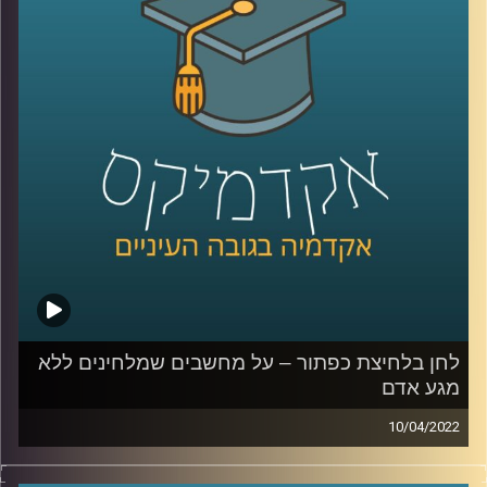
הצבא והתקשורת בישראל בכלל.
לשיחה על היצג צה"ל בקולנוע ובסדרות –
לחצו כאן
לשיחה על הצבא והצבאיות בישראל –
לחצו כאן
קרדיט תמונות:
AudioVersity
לחן בלחיצת כפתור – על מחשבים שמלחינים ללא
מגע אדם
10/04/2022
היום ישנן אפליקציות שמלחינות שירים לבקשתך ללא
התערבות אדם ולהולוגרמה ביפן כבר יש אלפי מאריצים והיא