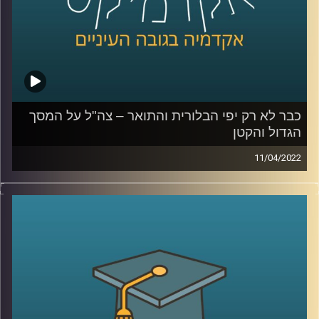
כבר לא רק יפי הבלורית והתואר – צה"ל על המסך
הגדול והקטן
11/04/2022
בשבוע שעבר זכתה הסדרה "שעת אפס" בפרס הסדרה הטובה
ביותר בפסטיבל קאן. הסדרה מציגה את הלוחמים בצה"ל באור
מאוד שונה מזה בו הוצגו בערב בסרטי העבר כמו "הוא הלך
בשדות".
בפרק זה ד"ר מיכל שביט, חוקרת של יחסי הצבא והחברה
הישראלית, תדבר על השינוי באופן הצגת צה"ל בתרבות
הפופולארית.