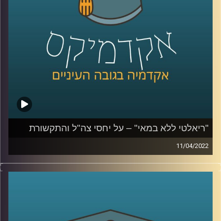
לשיחה על יחסי צה"ל והתקשורת הישראלית –
לחצו כאן
בצבא והצבאיות בישראל –
לחצו כאן
קרדיט תמונות:
AudioVersity
"ריאלטי ללא במאי" – על יחסי צה"ל והתקשורת
11/04/2022
בסוף השבוע שעבר נרצחו שלושה בני אדם בפיגוע ברחוב
דיזינגוף בתל אביב. המחבל נמלט והמרדף אחריו ברחובות תל
אביב סוקר מקרוב. קרוב מידי. בפרק הזה התארחה ד"ר מיכל
שביט מבית הספר לאודר לממשל. ד"ר שביט חוקרת של יחסי
הצבא והחברה בישראל ואת יחסי הצבא התקשורת. בפרק זה
שוחחנו על סיקור האירוע שהיה השבוע בתל אביב ועל יחסי