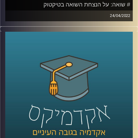
# שואה: על הנצחת השואה בטיקטוק
24/04/2022
סרטונים בטיקטוק בהם נערות מחופשות לקורבנות שואה או
תמונות זוועה ממחנות ריכוז והשמדה המלוות בשיר פופ קיצבי
יגרמו לרובנו רתיעה. עם זאת, מה שגורם לרוב האנשים לאי
נוחות זה בדיוק מה שמושך את תום דיבון, מרצה וחוקר בבית
הספר סמי עופר לתקשורת באוניברסיטת רייכמן ובמחלקה
לתקשורת באוניברסיטה העברית.
אז איך מנציחים את השואה בטיקטוק ולמה זה לא בהכרח דבר
שלילי להשתמש בפלטפורמה הזאת להנצחת השואה. האזינו
לשיחה שקיימתי עם תום דיבון.
קרדיט תמונות:
AudioVersity