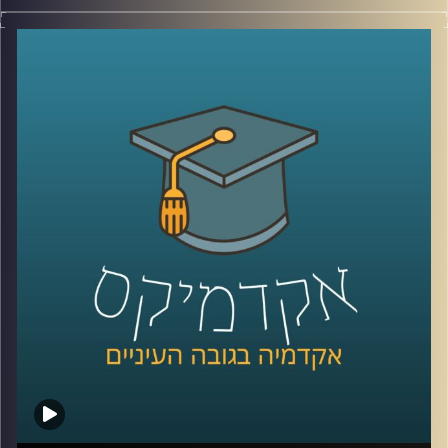
בשנת 2016 סטודנטים במרכז הבינתחומי (היום אוניברסיטת
רייכמן) הקימו במסגרת לימודיהם את "תוכנית שורשים". מטרת
התוכנית היא שילוב פצועי צה”ל הנמצאים בשלבים השונים של
תהליך השיקום בעולם האקדמיה והקניית מיומנויות למידה
בסיסיות.
הסטודנטים שהקימו את התכנית כבר מזמן הפכו לבוגרים אך
התכנית ממשיכה לפעול בניהול של מרכז לאה ונפתלי
בן-יהודה לנגישות וטיפוח כישורי למידה באוניברסיטת רייכמן
ומידי שנה משלבת עשרה פצועי צה"ל בקורסים אקדמיים
לבחירתם תוך ליווי צמוד וסבסוד מלא.
בפרק הזה של אקדמיקס התארחו שלושה לספר על התכנית:
נתנאל שגב, בוגר התכנית, עמית איילון, חונכת בתכנית ורייצ'ל
טומס, מנהלת מרכז לאה ונפתלי בן-יהודה לנגישות וטיפוח
כישורי למידה.
קרדיט תמונות:
AudioVersity