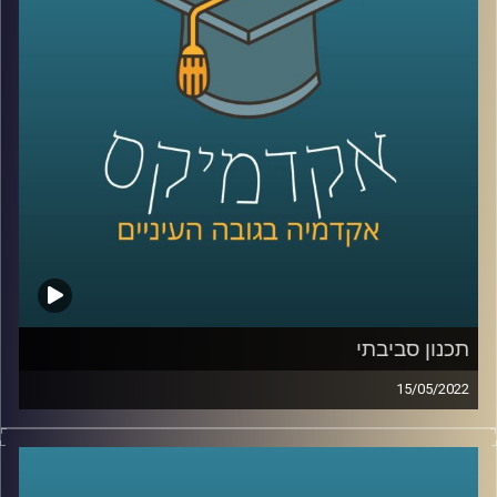
מתכנן עירוני ומרצה בבית הספר לקיימות כאן באוניברסיטת
רייכמן.
לשיחה על תכנון עירוני וסביבתי –
לחצו כאן
קרדיט תמונות:
AudioVersity
תכנון סביבתי
15/05/2022
איך מתכננים עיר? מה זה בכלל אומר תכנון עירוני? ומה הקשר
בין תכנון עירוני לקיימות?