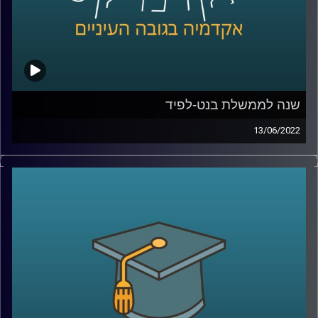
קרדיט תמונות:
AudioVersity
שנה לממשלת בנט-לפיד
13/06/2022
ממש היום לפני שנה הושבעה ממשלת ישראל ה-36 בראשות
נפתלי בנט עם יאיר לפיד כראש ממשלה חליפי. הממשלה
הזאת חוותה לא מעט תלתלות ויש שיגידו שהיכולת שלה
למשול מוטל בספק. בתכנית הזאת התארח ד"ר מעוז רוזנטל
מרצה בכיר בבית הספר לאודר לממשל לדבר על משילות,
הפלונטר הפוליטי בוא אנחנו נמצאים ועל שיטת הממשל
הישראלית.