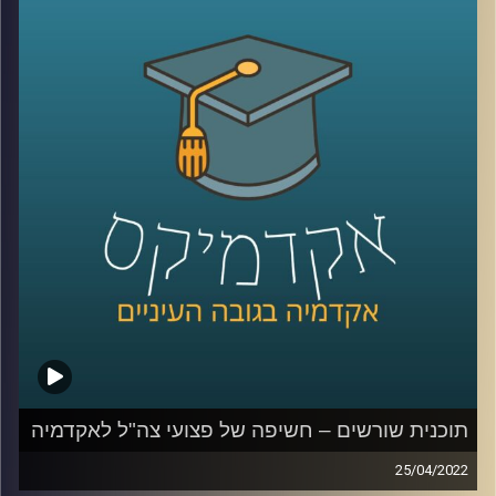
האזינו לשיחה שקיימתי עם ד"ר תמיר אביב, מתכנן עירוני ומרצה
בבית הספר לקיימות כאן באוניברסיטת רייכמן.
לשיחה על צדק עירוני –
לחצו כאן
קרדיט תמונות:
AudioVersity
תוכנית שורשים – חשיפה של פצועי צה"ל לאקדמיה
25/04/2022