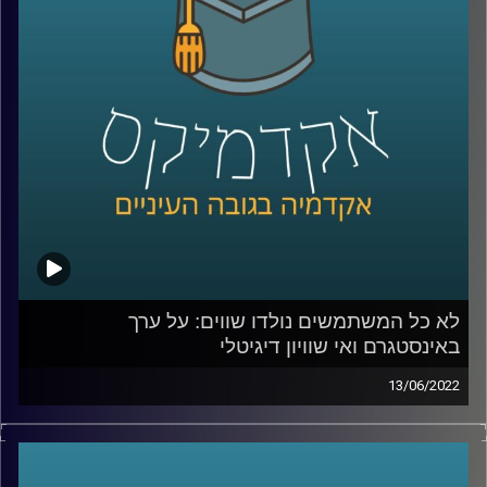
מה נחשב יפה יותר היום – שחור.
אז האם נעשה שינוי אמיתי ביחס בין העדות השונות, ממתי
להיות לבן זה שלילי והאם קים קרדשיאן עשתה שינוי אמיתי
שישאר איתנו לעוד שנים ארוכות? האזינו לחלק השני של
השיחה.
לשיחה על מעמדות כלכליים באינסטגרם –
לחצו כאן
לא כל המשתמשים נולדו שווים: על ערך
קרדיט תמונות:
AudioVersity
באינסטגרם ואי שוויון דיגיטלי
13/06/2022
בעידן בו אנו נמדדים על ידי כמות הלייקים והעוקבים חשוב
לתעד את הפעילות שאנחנו עושות ועושים ולהציג אותה
בקפידה – כל טיסה לחו"ל תכלול אלבום בהייליט הכולל תמונה