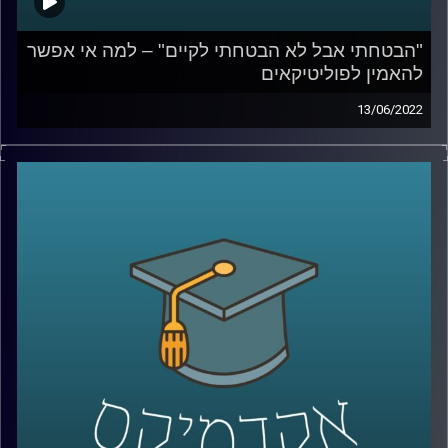
"הבטחתי אבל לא הבטחתי לקיים" – למה אי אפשר
להאמין לפוליטיקאים
13/06/2022
בישראל התרגלנו שהבטחות בחירות לא נועדו כדי להיות
מקויימות. בפרק הזה ד"ר מעוז רוזנטל, מרצה בכיר בבית הספר
לאודר לממשל, ידבר על הסיבות בגללן אי אפשר להאמין
לפוליטקאים, בכל העולם, איפה עובר הגבול בין שקר לאחריות
לאומית על דברים שרואים מכאן ומה המחיר של שקרים
פוליטים.
לשיחה על משילות – שנה לממשלת בנט לפיד –
לחצו כאן