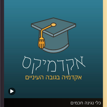
מילאה אולמות בקונצרטים שלה. אז לאן התחום הזה הולך
והאם לנגנים וליוצריים אנושיים יש סיבה לדאוג? האזינו
לשיחה שקיימתי עם ד"ר רויטל הולנדר מבית הספר ליזמות כאן
באוניברסיטת רייכמן.
לשיחה עם ד"ר רויטל הולנדר על יזמות מוזיקאלית –
לחצו כאן
לשיחה עם ד"ר רויטל הולנדר על כלי נגינה חכמים –
לחצו כאן
קרדיט תמונות:
AudioVersity
כלי נגינה חכמים