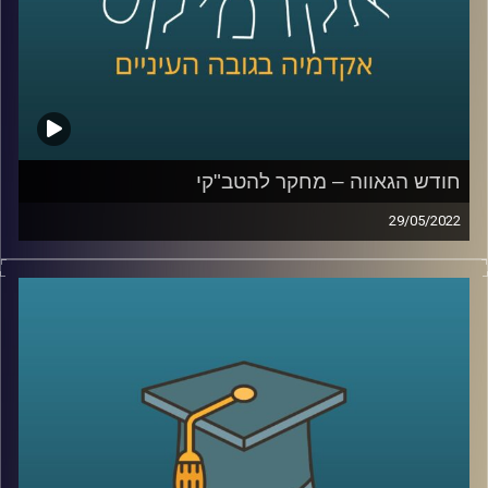
לשיחה על מחקר להטב"קי –
לחצו כאן
לשיחה על אתגרים ייחודיים ללהטב"קים –
לחצו כאן
קרדיט תמונות:
AudioVersity
חודש הגאווה – מחקר להטב"קי
29/05/2022
בשבוע הבא יתחיל חודש יוני הידוע גם בשנים האחרונות
כחודש הגאווה. תל אביב תתמלא דגלים בצבעי הקשת כאשר
השיא של החודש יחשב מצעד הגאווה המיוחל.
היום בתכנית יתארח ד"ר גבע שנקמן פיכולוג קליני ראש
מעבדת LGBTQ+ Psychology שבבית הספר לפסיכולוגיה על
שם ברוך איבצ'ר, כאן באוניברסיטת ריכמן ויחד נבין מהו בכלל
מחקר להטב"קי.