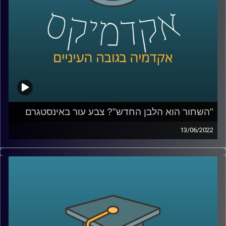
לשיחה על הסיבות שבגללן אין להאמין לפוליטיקאים –
לחצו
כאן
קרדיט תמונות:
AudioVersity
"השחור הוא הלבן החדש"? צבע עור באינסטגרם
13/06/2022
בעידן בו אנו נמדדים על ידי כמות הלייקים והעוקבים חשוב
לתעד את הפעילות שאנחנו עושות ועושים ולהציג אותה
בקפידה, ואם צריך גם ללטש איזו נקודה או להוסיף פילטר
שיהפוך אותנו ליפים יותר. כאשר ענבר מיכלזון דרורי, חוקרת
ומרצה על סוציולוגיה דיגיטלית תרבות ובני נוער באינסטגרם
בבר אילן ואצלנו בחטיבת דאטה ממשל ודמוקרטיה שאלה
נערות ונערים באיזה פילטרים הם משתמשים היא נדהמה לגלות