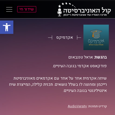
שידור חי
פתח סרגל
ל
ל
תוכן
תפריט
ראשי
ראשי
אקדמיקס
בהגשת:
אראל טננבאום
פודקאסט אקדמי בגובה העיניים.
שיחה אקדמית אחד על אחד עם אקדמאים מאוניברסיטת
רייכמן ומחוצה לו בשלל נושאים. תכנית קלילה, המייצרת שיח
אינטיליגנטי בגובה העיניים.
קרדיט תמונות:
AudioVersity