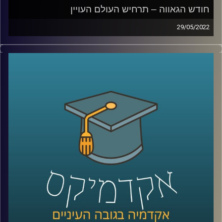
חודש הגאווה – תרחיש העולם העויין
29/05/2022
ששכיחות הדיכאון בקרב ילדים להטב"קים גדולה פי ארבעה
והם נוטים לחוש דיכאון כבר מגיל 10, משום שהם מרגישים
שונים מחבריהם. איך זה נראה בשטח, מה אפשר לעשות ואיך
מווסתים אמירות שיכולות להשפיע על המצב הנפשי של
להטב"קים?
האזינו לחלק השלישי של השיחה עם ד"ר גבע שנקמן מרצה
וחוקר בבית הספר לפסיכולוגיה כאן באוניברסיטת רייכמן וראש
מעבדת LGBTQ+ Psychology.
לשיחה על מחקר להטב"קי –
לחצו כאן
לשיחה על הורות גאה –
לחצו כאן