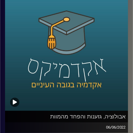
של הדרכון מנתב"ג, תיכוניסטים יצטלמו מהגב רצים לים עם
גלשן ביד כאילו בלי ידיעתם ומסיבות בריכה, יציאה עם חברים
או ארוחות במסעדה יצולמו כדי להבהיר לכולם
שהמצולמים בעלי חיי חברה עשירים. אבל מה קורה כאשר
המצב הכלכלי לא מאפשר לטוס לחו"ל, להיות בחוגים פוטוגנים
או לצאת למסעדות לעיתים קרובות ואפילו השכונה או חצר
הבית לא מספיק יפים כדי להצטלם בהם (ובטח שלא כוללים
בריכה).
בפרק הזה ענבר מיכלזון דרורי, חוקרת ומרצה על סוציולוגיה
דיגיטלית תרבות ובני נוער באינסטגרם בבר אילן ואצלנו בחטיבת
דאטה ממשל ודמוקרטיה על הפערים בין האינסטגרם של
נערות ונערים ממעמד נמוך לעומת כאלו ממעמד כלכלי גבוה,
איך מציגים חיים יפים בתוך מציאות שאינה פוטוגנית ומה זה אי
שוויון בנכסים דיגיטאליים.
אבולוציה, גזענות והפחד מהמוות
06/06/2022