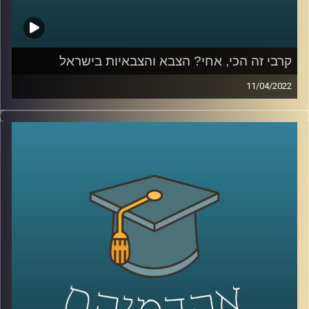
קרבי זה הכי, אחי? הצבא והצבאיות בישראל
11/04/2022
האם עדיין "קרבי זה הכי אחי" או שמא "הטובים לסייבר? וגם,
מה העתיד של מודל צבא העם?
האזינו לשיחה שקיימתי עם ד"ר מיכל שביט, חוקרת של יחסי
הצבא והחברה הישראלית בבית הספר לאודר לממשל.
לשיחה על יחסי הצבא והתקשורת הישראלית –
לחצו כאן
לשיחה על היצג צה"ל בקולנוע וסדרות –
לחצו כאן
קרדיט תמונות:
AudioVersity