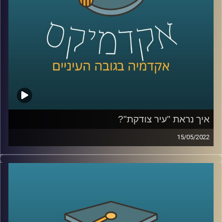
לשיחה על הורות גאה –
לחצו כאן
לשיחה על אתגרים ייחודיים ללהטב"קים –
לחצו כאן
קרדיט תמונות:
AudioVersity
איך נראת "עיר צודקת"?
15/05/2022
בקיץ 2011 מאות אלפי אזרחים יצאו לרחובות ודרשו "צדק".
מה זה אומר צדק חברתי, צדק עירוני או צדק סביבתי? האם יש
קשר בין קשר חברתי לסביבה? ואיך נראית "עיר צודקת"?
האזינו לחלק השני של השיחה שקיימתי עם ד"ר תמיר אביב,