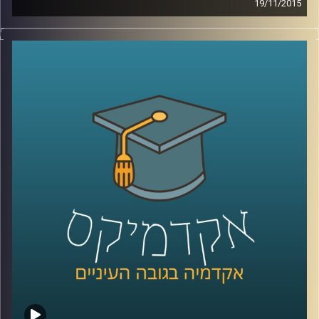
19/11/2015
דוקטור שירי רזניק מספרת על מחאות נשיות
לאורך השנים ברחבי העולם דרך קטעים
נבחרים מהתרבות הפופולארית: שירים משנות
ה-60 וה-90, סרטי דיסני, מכתבים של ילדים
וילדות למפיקי טלוויזיה והספר "המיסתורין
הנשי
".
קרדיט תמונות:
AudioVersity