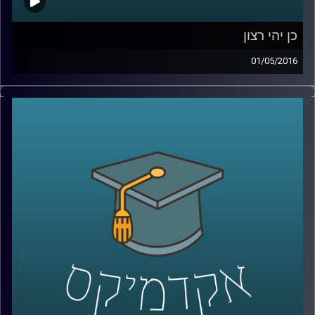
כן יהי רצון
01/05/2016
דוקטור דניאל לוי, פסיכולוג קוגנטיבי, חוקר
סוגיות פילוסופיות ומוסריות מנקודת מבט
שמערבת את הביולוגיה וחקר המוח. כדאי
שנתחיל להכיר בסתירות הקוגנטיביות שבתוכנו,
ויש לא מעט. סוגיית הרצון החופשי וסוגיית
הענישה הן דוגמאות הממחישות סתירות
אלה. היו הוגנים והשיבו תשובות עומק על שתי
השאלות הבאות בטרם תאזינו לתכנית: באיזו
מידה אתם אנשים בעלי רצון חופשי וחופש
בחירה? האם אתם מאמינים בענישה ומאילו
טעמים? עכשיו
– Play!