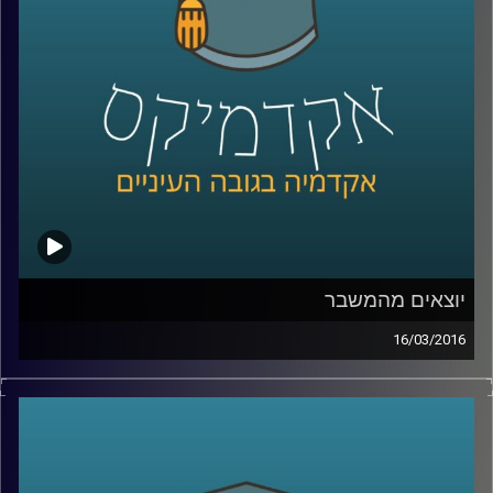
הם מעמד הביניים ואנרגיות מתחדשות
.
קרדיט תמונות:
AudioVersity
יוצאים מהמשבר
16/03/2016
ניהול קונפליקטים הוא עניין שברירי. זה נכון לכל
סוג של קונפליקט – עסקי, דיפלומטי, בין-אישי.
דוקטור אמיר כפיר פיתח מתודולוגיה לטיפול
בקונפליקטים, והקים
ארגון שמפיץ את