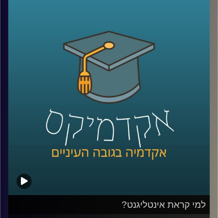
ומקבלת מקום בשיח הציבורי. השאלה היא מה
אפשר לעשות עם זה? דוקטור שרית סמילה-סנד
חוקרת פילוסופיה של מוסר, ושואלת שאלות
מוסריות הקשורות בהשפעתה של תחושת
האמפתיה בין בני האדם וביכולתה לשפר את
היחסים בין אדם לחברו. העיסוק הפילוסופי הופך
מעשי יותר מתמיד
.
קרדיט תמונות:
AudioVersity
למי קראת אינטליגנט?