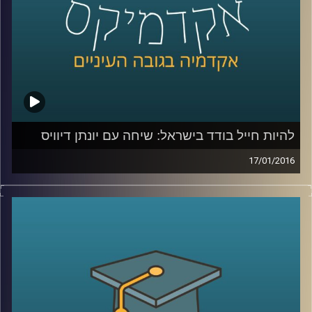
קרדיט תמונות:
AudioVersity
להיות חייל בודד בישראל: שיחה עם יונתן דיוויס
17/01/2016
יונתן דיוויס, סגן הנשיא לקשרי חוץ וראש ביה"ס
הבינלאומי במרכז הבינתחומי, מספר על חייו
מלאי השינוי: המעבר מבריטניה אל ארה"ב,
ההחלטה לשרת בצה"ל, החוויה כחייל וכסטודנט
בודד, רכישת השפה העברית, והקשר של סיפורו
האישי אל עבודתו בשנים האחרונות במרכז
הבינתחומי
.