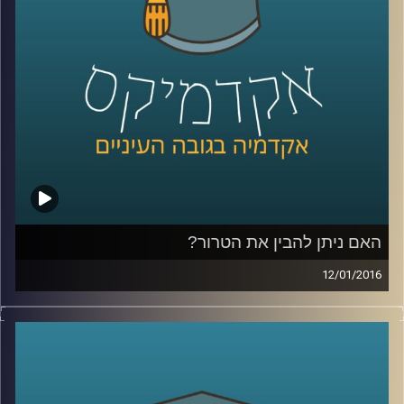
קרדיט תמונות:
AudioVersity
האם ניתן להבין את הטרור?
12/01/2016
הטרור מפחיד ומכעיס אותנו, עד כדי כך שאין
לנו רצון ועניין להבין מה מטרתו, אבל שאלת
המטרה משפיעה על אופן ההתמודדות עם
הטרור: מה מטרת העל של ארגוני טרור, והאם