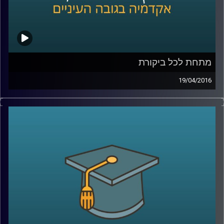
קרדיט תמונות:
AudioVersity
מתחת לכל ביקורת
19/04/2016
אוהבים ביקורת? ביקורתיים כלפי עצמכם או
בעיקר כלפי אחרים? ומה בעניין ביקורת כלפי
הקבוצה אליה אתם משתייכים ומזדהים איתה?
פרופסור תמר שגיא חוקרת יחסים בין קבוצות,
והפעם מתמקדת בשאלת השפעתה של ביקורת
על הקבוצה המבקרת, על הקבוצה המבוקרת
ועל קבוצות חיצוניות לסכסוך
.
קרדיט תמונות:
AudioVersity