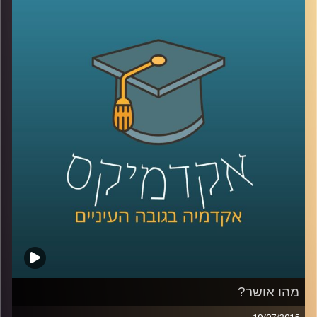
האוצרות: במה כרוכה, מדוע מאתגרת, האם
משתנה לאורך השנים? לכבוד 50 שנים להיווסדו
של מוזיאון ישראל שוחחנו על אודות התערוכה
"
1965 –
היום
",
המתמקדת ביצירה הישראלית
בשנת חניכת המוזיאון, תערוכה שמאפייניה
שונים בתכלית מאופן אוצרותן המקובל של
תערוכות, דבר שיצר תוצר אוצרותי שונה ומרתק.
לכו לבקר
!
קרדיט תמונות:
AudioVersity
מהו אושר?