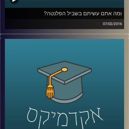
ומה אתם עשיתם בשביל הפלנטה?
07/02/2016
פרופסור אורי מרינוב מביא איתו רוח אופטימית
אך ספקנית לאולפן ומסכם את ועידת האקלים
בפריז. מהתמונה העולמית התגלגלנו לשוחח על
ישראל: משאב המים והים בה והשינויים בתחום
התחבורה הציבורית. אל תשבו שלובי רגליים –
התחילו לפעול למען כדור ארץ קריר יותר,
שמסוגל לשרוד את התרבות הטכנולוגית שלנו
.
קרדיט תמונות:
AudioVersity