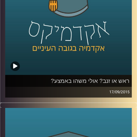
שניים)
.
קרדיט תמונות:
AudioVersity
ראש או זנב? אולי משהו באמצע?
17/09/2015
דוקטור גבריאלה ברזין וגיל מרקוביץ קוראות יחד
בטקסט "הקדמה למסכת אבות" מאת הרמב"ם
ומבררות מהי המידה האמצעית? המידה אליה
יש לשאוף, אותה יש לזהות ולתרגל באופן שונה