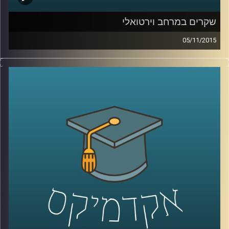
שקרים במרחב וירטואלי
05/11/2015
רגע לפני שהוא עוזב לפוסט דוקטורט ב
– NYU,
ליאור זלמנסון מסביר מדוע כולנו שקרנים ומדוע
לא ניתן להתחמק מאמירת שקרים בשגרת חיינו
הוירטואליים. ניהול זמינות, החלפת זהויות
ומצבים נוספים גורמים לנו לסלף את האמת.
יחד עם זאת, הרשת לא אוהבת אותנו שקרנים.
יודעים למה? על יצירתיות וההזדמנות המופלאה
להיות בצורות נוספות מחוץ לממד המוחשי
.
קרדיט תמונות:
AudioVersity