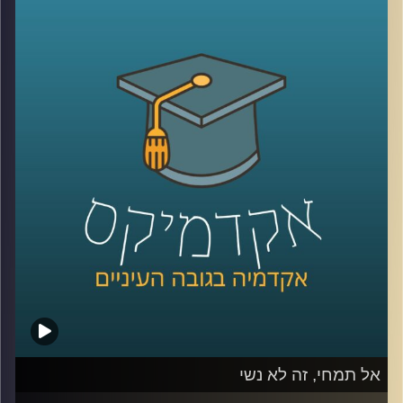
מגדילים את מעגל הלקוחות, אבל העולם
הדיגיטלי לא היה שם כשהתחלתם את הדרך.
עסקים צריכים ללמוד כיצד להיות דיגטליים,
לשחק את המשחק העסקי והרווחי גם בשוק
הוירטואלי. לא די בפתיחת חשבון פייסבוק או
טוויטר ובניית אתר. דוקטור אמיר עציוני על
אסטרטגיות וירטואליות, הצלחות וכישלונות
.
קרדיט תמונות:
AudioVersity
אל תמחי, זה לא נשי