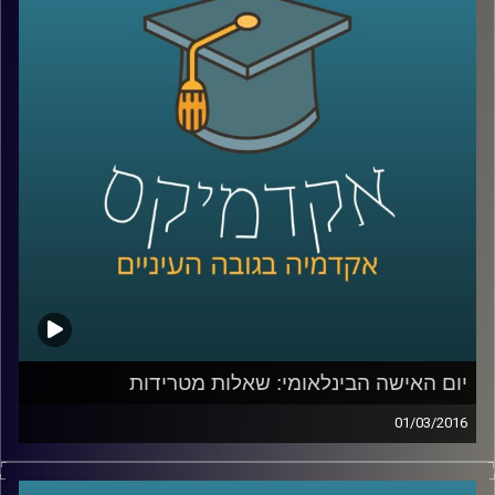
המתודולוגיה בעולם
–
בואו ללמוד לפתור
בעיות, להרוויח מהסבכים שבחייכם ולהשיג קצת
נחת
.
קרדיט תמונות:
AudioVersity
יום האישה הבינלאומי: שאלות מטרידות
01/03/2016
זה מגיע מכל כיוון וצף על פני המים – הטרדות
מיניות במקום העבודה הן בעיה שהולכת