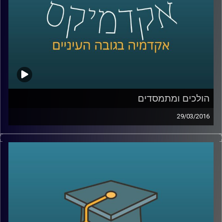
הולכים ומתמסדים
29/03/2016
ראש החוג למדיניות ציבורית באוניברסיטת תל
אביב, פרופסור איתי סנד, מסביר כיצד מבנה
מוסדי משפיע על הכלכלה ועל גורמים חשובים
בה, ובעצם על חיי היומיום של כולנו: בריאות,
חינוך, פנסיה, דיור, אבטלה. שני תחומי ענק
מעניינים המושפעים משינויים במבנה המוסדי