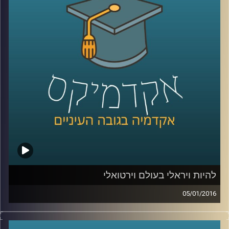
הם עוסקים בזה בלבד, או שפעילויותיהם רחבות
הרבה יותר? סביר כי ההבנה של התמונה
המלאה תעזור למדינות ולקבוצות המותקפות
להתמודד עם הטרור וניסיון ההשתלטות של
האיסלאם הקיצוני. פרופסור אסף מוגדם מספר
קצת על ההיסטוריה של הטרור ומעורבותו של
הטרור במלחמות אזרחים והתקוממויות
.
קרדיט תמונות:
AudioVersity
להיות ויראלי בעולם וירטואלי
05/01/2016
יש לכם את זה מגיל צעיר, אתם מנהלים יופי של
משא ומתן, בונים מודלים עסקיים מוצלחים,