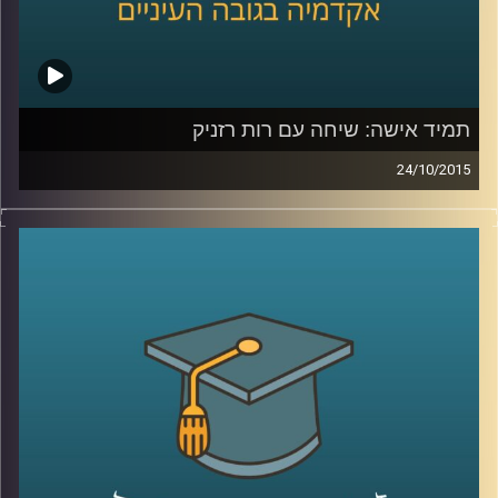
תמיד אישה: שיחה עם רות רזניק
24/10/2015
רות רזניק, מייסדת ויושבת ראש עמותת לא
לאלימות נגד נשים, מספרת על תולדות
הפמיניזם בארץ ישראל והאופן בו התקבל בשיח
הציבורי בתחילת שנות ה-70. קורות חייה מלאים
בעשייה למען נשים במעגל האלימות ושזורים
בשירים והגיגים שכתבה, שיראו אור בספרה
"להיות אישה". תכנית מיוחדת לקראת
היום הבינלאומי למיגור האלימות נגד נשים
.