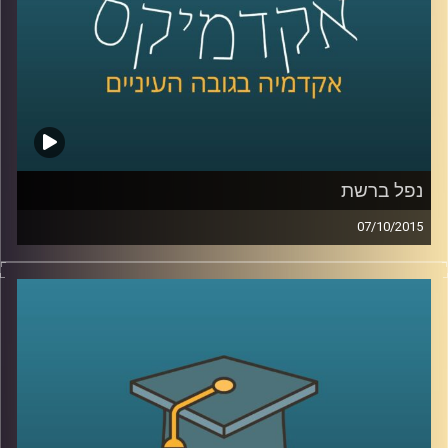
קרדיט תמונות:
AudioVersity
נפל ברשת
07/10/2015
הרשת מבלבלת לנו את כל החוקים! פרופסור
רונן אברהם מתמקד בשאלת הטלת אחריות
נזיקית על משתמשי קצה בכל הנוגע לאבטחת
מידע. האחריות תועיל במניעת עבירות כגון
פלישה למידע אישי, הורדות לא חוקיות
ושימושים לא רצויים אחרים, אבל יש לזה גם
צדדים בעיתיים (כנראה שהבחנתם באחד או