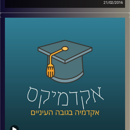
21/02/2016
דוקטור הדס אראל חוקרת אינטליגנציה – מהי?
כיצד מתפתחת? האם ניתן לשפרה והאם אפשר
לקלקלה? מבחני האינטליגנציה חושפים נתון
שאולי קשה לקבל ולהודות בו: כל דור חכם
מקודמו. מצד שני, המבחנים לא השתנו כבר
הרבה מאוד שנים, ויתכן והמדדים שלהם איבדו
משהו מהרלוונטיות שלהם. בואו ללמוד על
המוח שלכם
!
קרדיט תמונות:
AudioVersity