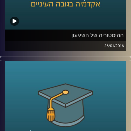
ההיסטוריה של השיגעון
26/01/2016
דוקטור נועה אלבלדה מספרת על מחלת
הסכיזופרניה לאורך השנים: שיטות טיפול,
תגליות מכוננות ותפישות חברתיות. כיום, עדיין
ניצבות בפני המדע שאלות גדולות לגבי
הסכיזופרניה, ונועה משתפת בהן ובשאיפת
המחקר. גם לחברה אחריות רבה, הקשורה
בשילוב חולי הסכיזופרניה, שמהווים 1%
מהאוכלוסייה, בשגרה ה"נורמטיבית
".