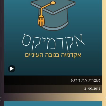
מאדם לאדם, המידה המבלבלת, שכדאי להכיר
לקראת השנה החדשה. המידה האמצעית
מלמדת אותנו, בין היתר, על מורכבות הנפש ועל
הביטוי השגור בתרבות היהודית "לפנים משורת
הדין
".
קרדיט תמונות:
AudioVersity
אוצרת את הרגע
21/07/2015
איה מירון, אוצרת משנה לאמנות ישראלית
במוזיאון ישראל בירושלים, מספרת על מלאכת