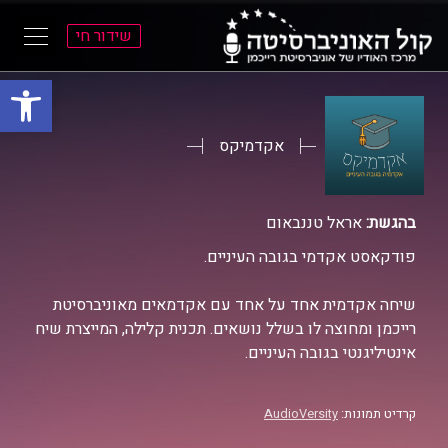
שידור חי
פתח סרגל
ל
ל
תוכן
תפריט
ראשי
ראשי
אקדמיקס
בהגשת:
אראל טננבאום
פודקאסט אקדמי בגובה העיניים.
שיחה אקדמית אחד על אחד עם אקדמאים מאוניברסיטת
רייכמן ומחוצה לו בשלל נושאים. תכנית קלילה, המייצרת שיח
אינטיליגנטי בגובה העיניים.
קרדיט תמונות:
AudioVersity