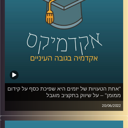
האזינו לחלק השלישי והאחרון בשיחה עם אופיר רייכמן, מרצה
בבית הספר ליזמות ומומחה לאסטרטגיה, תוכן, ושיווק חברתי.
לשיחה עם אופיר רייכמן על שיווק במציאות משתנה –
לחצו
כאן
לשיחה עם אופיר רייכמן על שיווק בתקציב מוגבל –
לחצו כאן
"אחת הטעויות של יזמים היא שפיכת כסף על קידום
ממומן" – על שיווק בתקציב מוגבל
20/06/2022
קרדיט תמונות:
AudioVersity
זה לא סוד שהתקציב של מייזמים בתחילת דרכם הוא לרוב
מוגבל. עם זאת, אופיר רייכמן, מרצה בבית הספר ליזמות, מנהל