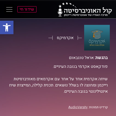
שידור חי
פתח סרגל
ל
ל
תוכן
תפריט
ראשי
ראשי
אקדמיקס
בהגשת:
אראל טננבאום
פודקאסט אקדמי בגובה העיניים.
שיחה אקדמית אחד על אחד עם אקדמאים מאוניברסיטת
רייכמן ומחוצה לו בשלל נושאים. תכנית קלילה, המייצרת שיח
אינטיליגנטי בגובה העיניים.
קרדיט תמונות:
AudioVersity