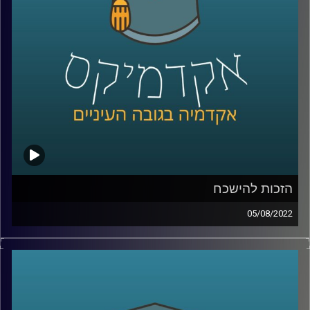
לשיחה עם עו"ד דן חי על פרטיות בעידן הדיגיטל –
לחצו כאן
לשיחה עם עו"ד דן חי על הזכות להישכח –
לחצו כאן
קרדיט תמונות:
AudioVersity
הזכות להישכח
05/08/2022
היום יש ילדים שעם היוולדם הוריהם פותחים להם חשבון
אינסטגרם, עיתונים ישנים כבר מזמן לא משמשים לעיטוף
דגים או מאוכסנים באיזה ארון בבית אריאלה ובעצם כולם
יכולים למצוא כל דבר שפורסם עלייך, לפעמים לפני מעל
עשור, בלחיצת כפתור. אלו, הובילו את האיחוד האירופי ומדינות