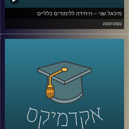
מיכאל שני – היחידה ללימודים כלליים
25/07/2022
מיכאל שני, ניצח על התזמורות המפורסמות במדינה. בימים אלו
הוא מלמד באוניברסיטת רייכמן שלושה קורסים הקשורים
בדרך זו או אחרת, איך לא, למוזיקה כחלק מהיחידה ללימודים
כלליים. על שניים מהקורסים האלו דיברנו בפרק הזה: "המוזיקה
של יוהן סבסטיאן באך" ו"אהבה, בגידה, קנאה ונקמה –
מאופרה לטלנובלה". וגם, איך באמצעות שיחה על הנושאים
האלו מפתח מיכאל שני אצל הסטודנטים בכיתתו חשיבה
ביקורתית.
לשיחה עם מיכאל שני על טון שלטון היחסים בין מוזיקה
לפוליטיקה –
לחצו כאן