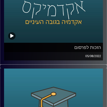
קרדיט תמונות:
AudioVersity
הזכות לפרסום
05/08/2022
חוק הגנת הפרטיות קובע ששימוש בשמו של אדם, בכינויו,
בתמונתו או בקולו לשם עשיית רווח, ייחשב לפגיעה בפרטיות.
ניתן לחשוב שהזכות לפרסום היא נגזרת מהזכות לפרטיות או
הצד השני של אותו המטבע. עם זאת, עו"ד דן חי, מומחה לדיני
פרטיות, סייבר ודיגיטל ומרצה הקורס פרטיות בעידן הדיגיטל,
מסביר שזה לא בדיוק כך. האזינו לחלק השלישי והאחרון
בשיחה.