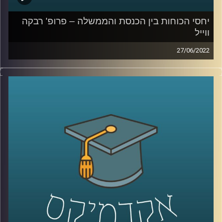
יחסי הכוחות בין הכנסת והממשלה – פרופ' רבקה
ווייל
27/06/2022
בשבוע שעבר ראש הממשלה נפתלי בנט הודיע על התפזרות
הקדמת הבחירות. הדבר נעשה, על פי הצהרתו, במטרה למנוע
"כאוס חוקתי".
בתכנית הזאת של אקדמיקס התארחה פרופ' רבקה ווייל מרצה
וחוקרת של משפט ציבורי וחוקתי, לדבר על יחסי הכוחות בין
הממשלה לכנסת. נושא שבשנים האחרונות לא ירד מהכותרות
ובשבוע האחרון הפך רלוונטי מתמיד.
קרדיט תמונות:
AudioVersity