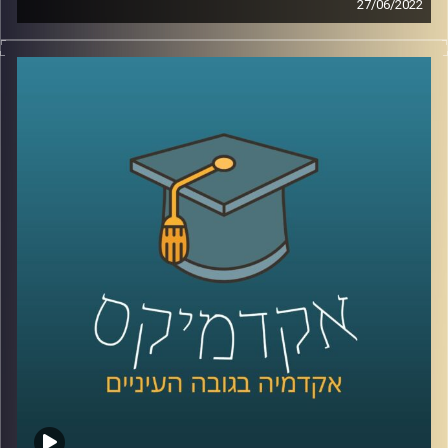
27/06/2022
במרץ 2020 לאחר שלוש מערכות בחירות בשנה אחת ותוך כדי
שמגיפת הקורונה מתחילה להתפשט ברחבי ישראל ולהשאיר
את כולנו בהרגשה של חוסר אונים ביקשו 61 מחברי הכנסת
מיולי אדלשטיין, יו"ר הכנסת וח"כ מטעם מפלגת הליכוד
להעלות להצבעה את המשך כהונתו בתפקיד. לאחר
שאדלשטיין לא העלה את הנושא להצבעה הוגשה עתירה לבית
המשפט העליון בבקשה שבג"ץ יורה לאלשטיין לעשות זאת.
בית המשפט נעתר ויו"ר הכנסת התפטר מתפקידו.
למה הפסיקה הזאת כל כך משמעותית? מה המשמעות של
החזקת תפקיד יושב ראש הכנסת בידי המפלגה שלך ומה
הבעייתיות בסעד שניתן? האזינו לחלק השני של השיחה עם
פרופ' רבקה ווייל, מרצה וחוקרת של משפט החוקתי והציבורי
בבית הספר למשפטים, כאן באוניברסיטה.
קרדיט תמונות:
AudioVersity