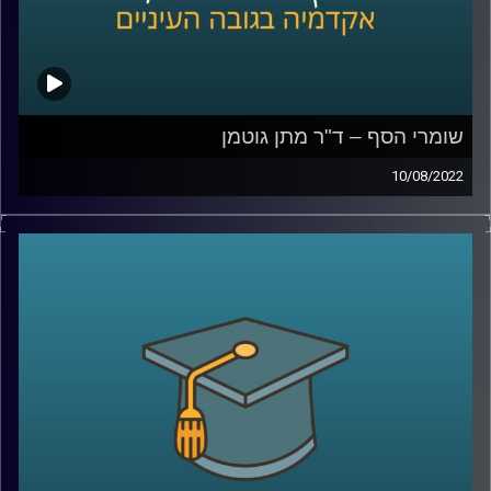
שומרי הסף – ד"ר מתן גוטמן
10/08/2022
מי מנהל את מדינת ישראל? מי קובע את המדיניות של
הממשלה? "מי הבוס"? – עובדי הציבור או נבחרי הציבור? על
מי מוטלת האחריות במקרה של כישלון? האם חברי הכנסת
באמת מחוייבים לציבור הבוחרים?
בפרק הזה של אקדמיקס התארח ד"ר מתן גוטמן מרצה הקורס
שומרי הסף בבית הספר למשפטים לדבר על הנושאים האלו
ואיך הם קשורים לשיטת המשטר הישראלית.