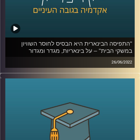
"התפיסה הבינארית היא הבסיס לחוסר השוויון
במשקי הבית" – על בינאריות, מגדר ומגדור
26/06/2022
בשנים האחרונות חודש יוני מצויין ברחבי הארץ כ"חודש
הגאווה" והשיח על מגדר ובפרט על התאמה מגדרית עולה
בחודש זה לעיתים קרובות לשיח הציבורי. בפרק הזה של
אקדמיקס אירחתי את פרופ' תמר שגיא מרצה וחוקרת מגדר
ויחסים בין קבוצות בבית הספר לפסיכולוגיה כאן באוניברסיטת
רייכמן, לדבר על מגדר, על החשיבות של תפיסה א-בינארית ומה
ההשפעות שלה על כולנו.