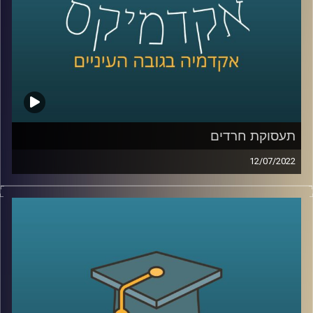
לשיחה עם ד"ר הלה אקסלרד על טרנספורמציה דיגיטלית –
לחצו כאן
לשיחה עם ד"ר הלה אקסלרד על תעסוקת חרדים –
לחצו כאן
קרדיט תמונות:
AudioVersity
תעסוקת חרדים
12/07/2022
כיום חיים בישראל כמיליון ומאתיים אלף חרדים, שהם כ-12%
מהאוכלוסייה בישראל, ובשנת 2035 האוכלוסייה החרדית צפויה
להוות כחמישית מהאוכלוסייה בישראל. עם זאת, חלקם בשוק
העבודה ובפרט בתעסוקה האיכותית (למשל הייטק) נמוך
בהרבה. הגברים החרדים המועסקים בהייטק הם כ-1% בלבד
מכלל השכירים בתחום, וכ-3% מכלל הגברים החרדים
המועסקים.