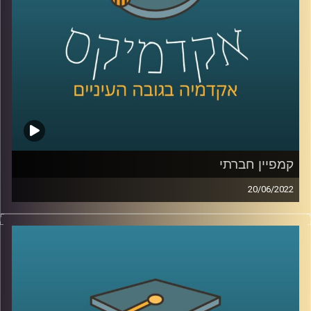
קרדיט תמונות:
AudioVersity
קמפיין חברתי
20/06/2022
אנחנו כנראה נחשוב שמדברים על גופי ענק שרוצים לגרום לנו
להוציא כסף על המוצר שלהם, אבל האמת שיש עוד כמה סוגי
קמפיינים. אחד מהם הוא קמפיין חברתי. מה זה אומר? איך
מנהלים קמפיין כזה? ואיך הניהול שלו שונה מניהול קמפיין
מסחרי?