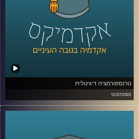
איך נכון להגדיל את שיעור החרדים המועסקים בכלל
ובתעסוקה איכותית בפרט, למה זאת הבעיה של כולנו, עד כמה
שילובם יוביל לצמיחה של כלל הכלכלה הישראלית ולמה
הייטק, מושך ככל שישמע, הוא לא בהכרח הפתרון.
על כל הנושאים האלו דיברתי עם ד"ר הלה אקסלרד, ראש
המרכז למדיניות כלכלית של החברה החרדית במכון אהרן כאן
באוניברסיטת רייכמן.
לשיחה עם ד"ר הלה אקסלרד על טרנספורמציה דיגיטלית –
טרנספורמציה דיגיטלית
לחצו כאן
12/07/2022
בקורונה העברנו הרבה מהחיים שלנו למרחב הדיגיטלי והתחלנו
לשיחה עם ד"ר הלה אקסלרד על תעסוקת מבוגרים –
לחצו
להשתמש באינטרנט למטרות שלא היינו יכולים לדמיין שהוא
כאן
ישמש אותנו להן חודשים ספורים קודם לכן: משירותים
מסחריים ועד מס הכנסה וביטוח לאומי, כולם התחילו לספק
קרדיט תמונות:
AudioVersity
שירותיים דיגטליים. המעבר לדיגיטל הוא כמובן יכול להיות נח