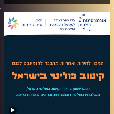
בשנים האחרונות הרבה מפעילותינו עברו למרחב הדיגיטלי, וכך
גם בעולם הפרסום והשיווק "שיווק דיגיטלי" הפך לטרנד החם
של התקופה. בפרק הזה התארח אופיר רייכמן מבית הספר
ליזמות, מומחה לאסטרטגיה, תוכן ושיווק ומרצה הקורס שיווק
דיגיטלי להסביר למה אין דבר כזה שיווק דיגטלי, מה השינויים
שעולם השיווק עובר ואיך מתבצע השיווק בעולם החדש.
לשיחה עם אופיר רייכמן על שיווק בתקציב מוגבל –
לחצו כאן
לשיחה עם אופיר רייכמן על קמפיינים חברתיים –
לחצו כאן
קרדיט תמונות:
AudioVersity