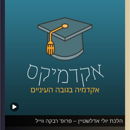
המשמעות של תקופת המעבר הזו? מה זה בכלל ממשלת
מעבר? מה סמכויותיה?
בתכנית הזאת התארחה פרופ' רבקה ווייל מרצה וחוקרת של
משפט ציבורי וחוקתי, בבית הספר למשפטים של אוניברסיטת
רייכמן וכותבת המאמר "תקופת בין השמשות: על סמכויותיה של
ממשלת מעבר" לדבר בדיוק על הנושא הזה.
קרדיט תמונות:
AudioVersity
הלכת יולי אדלשטיין – פרופ' רבקה ווייל