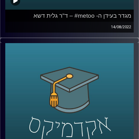
מגדר בעידן ה- metoo# – ד"ר גלית דשא
14/08/2022
יש כאלו שמתארים את ההשלכות של הציוץ של השחקנית
אליסה מילאנו תחת ההאשטג "מי טו" כמהפכה.
בימים אלו כחלק מסמסטר הקיץ מועבר כאן באוניברסיטת
רייכמן קורס בשם "מגדר בעידן ה-metoo#".
בפרק הזה של אקדמיקס ראיינתי את מרצת הקורס, ד"ר גלית
דשא מבית ספר לאודר לממשל, לשעבר מנכ"לית שדולת
הנשים ומומחית להטמעת תהליכי גיוון והכללה.
לשיחה עם ד"ר גלית דשא על גיוון והכלה באירגונים-
לחצו כאן
קרדיט תמונות:
AudioVersity