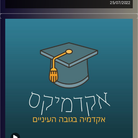
25/07/2022
מוזיקה, ככל אומנות, לא נוצרת בריק ומושפעת מהתרבות
והסביבה בה חיים יוצריה.
בימים אלו מלומד בפעם הראשונה באוניברסיטת רייכמן הקורס
"טון שלטון" בו ידונו הסטודנטים ביחסים שבין מוזיקה
לפוליטיקה. קשר עמוק בהרבה משניתן לחשוב.
האזינו לשיחה עם מיכאל שני, מרצה הקורס.
לשיחה עם מיכאל שני על "המוזיקה של יוהן סבסטיאן באך"
ו"מאופרה לטלנובלה" –
לחצו כאן
קרדיט תמונות:
AudioVersity