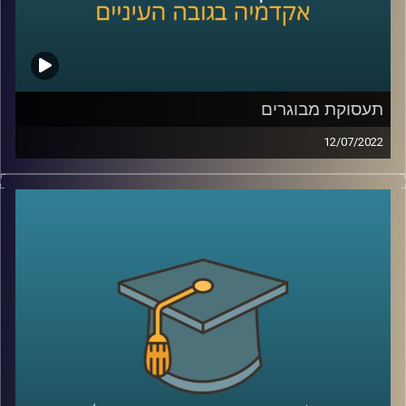
קרדיט תמונות:
AudioVersity
תעסוקת מבוגרים
12/07/2022
זה לא סוד שתוחלת החיים עולה עם השנים, אך גיל הפרישה
לא עולה באותו הקצב. רק ב-2019 הרוחות סערו על תכנית של
משרד האוצר להעלאת גיל הפרישה לנשים מגיל 62 לגיל 65.
תכנית שאפילו במקור הייתה אמורה להיות הדרגתית ולהתפרס
על פני 11 שנים.
בפרק הזה ד"ר הלה אקסלרד ממכון אהרון דיברה על החשיבות
של שילוב מבוגרים בשוק העבודה והעלאת גיל הפרישה