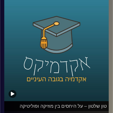
הליגטימית? מה כוללת הזכות החוקתית הזאת? ופתאום לכלנו
נהיה ברור שאנחנו לא רוצים שידעו עלינו הכל.
בפרק הזה התארח עו"ד דן חי, מומחה לדיני פרטיות, סייבר
ודיגיטל ומרצה הקורס פרטיות בעידן הדיגיטל לדבר על
הנושאים האלו.
לשיחה עם עו"ד דן חי על הזכות להישכח –
לחצו כאן
לשיחה עם עו"ד דן חי על הזכות לפרסום –
לחצו כאן
קרדיט תמונות:
AudioVersity
טון שלטון – על היחסים בין מוזיקה ופוליטיקה