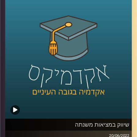
IDCHUB ומומחה לאסטרטגיה תוכן ושיווק חברתי מבהיר שזה
ממש לא "דיל ברייקר" ולפעמים אפילו הוצאת כספים על
שיווק זאת אפילו טעות
אז איך עושים את זה? האזינו לחלק השני של השיחה.
לשיחה עם אופיר רייכמן על שיווק במציאות משתנה –
לחצו
כאן
לשיחה עם אופיר רייכמן על קמפיינים חברתיים –
לחצו כאן
קרדיט תמונות:
AudioVersity
שיווק במציאות משנתה
20/06/2022