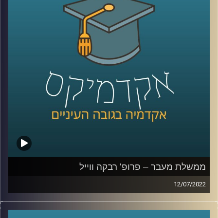
לציבור אבל יש לו גם השלכות כלכליות רבות.
בפרק הזה של אקדמיקס התארחה ד"ר הלה אקסלרד לדבר על
טרנספורמציה דיגיטלית, מה זה אומר, ההשלכות הכלכליות של
המעבר לדיגיטל ומי מונע מזה לקרות בעוד מקומות.
לשיחה עם ד"ר הלה אקסלרד על תעסוקת חרדים –
לחצו כאן
לשיחה עם ד"ר הלה אקסלרד על תעסוקת מבוגרים –
לחצו
כאן
ממשלת מעבר – פרופ' רבקה ווייל
קרדיט תמונות:
AudioVersity
12/07/2022
לאחר קצת יותר משנה הכנסת הצביעה על התפזרותה ובכך
נכנסנו לתקופת מעבר עד השבעת הכנסת הבאה. מה