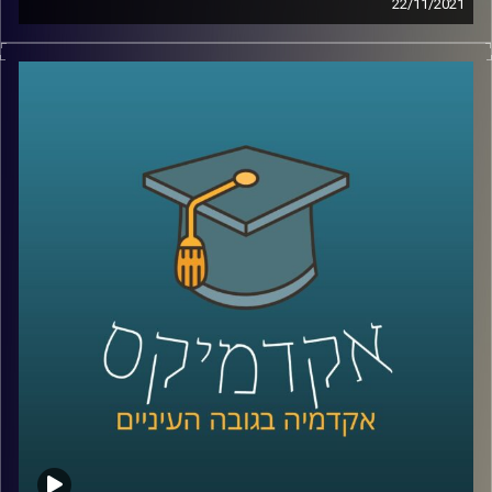
22/11/2021
בשנים האחרנות איכות הסביבה עלתה לסדר היום ומסרבת
קו המידע והיייעוץ של ויצו – 3980*
לרדת ממנו: ועידת האקלים שהתקיימה החודש הוכתרה
כ"גורלית", בתחילת החודש הועלה המיסוי על הכלים
קרדיט תמונות:
AudioVersity
החד-פעמיים כדי להפחית צריכה בהם ואגרת הגודש מככבת
בכותרות רבות. על אף שרבים יטענו שהם "צרכנים ירוקים",
מחקר שערכה ד"ר יונת צובנר, חוקרת במחלקה לשיווק בבית
הספר אריסון למנהל עסקים, מגלה שהנכונות שלנו לצרכנות
ירוקה תלויה בשעה ביום וברמת העייפות שלנו.
לשיחה עם ד"ר יונת צובנר על שיווק מותאם (מידי) אישית –
לחצו כאן
לשיחה עם ד"ר יונת צובנר על השפעת שמנו על תוי פנינו –
לחצו כאן