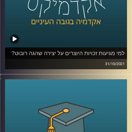
לשיחה עם ד"ר אביב גאון על דיני זכויות היוצרים בעידן הבינה
המלאכותית –
לחצו כאן
קרדיט תמונות:
AudioVersity
למי מגיעות זכויות היוצרים על יצירה שהגה רובוט?
31/10/2021
רובטים שמייצרים דברים בעצמם! זה נשמע כמו מדע בדיוני
אבל האמת שאת הניצנים של התופעה אפשר לראות כבר
עכשיו. ואם הרובוט הוא הוגה הרעיון, למי מגיעות זכויות
היוצרים על היצירה?
ד"ר אביב גאון, מנהל בית הספר הארי רדזינר למשפטים וכותב
הספר "עתיד דיני זכויות היוצרים בעידן הבינה המלאכותית"
(The Future of Copyright in the Age of Artificial
Intelligence) מדבר על הסוגיות המשפטיות בזכויות היוצרים