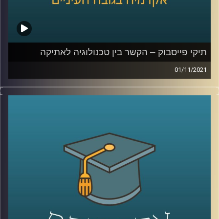
לשיחה על למידה בימי קורונה –
לחצו כאן
לשיחה על למידת העתיד –
לחצו כאן
קרדיט תמונות:
AudioVersity
תיקי פייסבוק – הקשר בין טכנולוגיה לאתיקה
01/11/2021
כאשר עובדת פייסבוק לשעבר, פרנסס האוגן, פירסמה כי
פיסבוק העדיפה למקסם את רווחיה על פני בטיחות
המשתמשים הדבר יצר רעש גדול, אף על פי שלכולם ברור
שמטרתה של חברה עסקית היא למקסם את הרווחים שלה.
בשיחה עם ד"ר אביב גאון, מנהל בית הספר הארי רדזינר
למשפטים ומומחה למשפט וטכנולוגיה, נדבר על החובה
החוקית והמוסרית של ענקיות הטכנולוגיה ועל נקודות המפגש
של תחום האתיקה עם תחום הטכנולוגיה.
לשיחה עם ד"ר אביב גאון על הקשר בין משפט וטכנולוגיה –
לחצו כאן