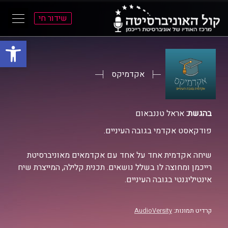
שידור חי
פתח סרגל
ל
ל
תוכן
תפריט
ראשי
ראשי
אקדמיקס
בהגשת:
אראל טננבאום
פודקאסט אקדמי בגובה העיניים.
שיחה אקדמית אחד על אחד עם אקדמאים מאוניברסיטת
רייכמן ומחוצה לו בשלל נושאים. תכנית קלילה, המייצרת שיח
אינטיליגנטי בגובה העיניים.
קרדיט תמונות:
AudioVersity