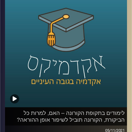
עידן אלמוג, ראש היחידה לחדשנות בהוראה, יספר איך הוא
משער שתתקיים הלמידה באקדמיה בעתיד.
לשיחה על היחידה לחדשנות בהוראה:
לחצו כאן
לשיחה על למידה בימי קורונה:
לחצו כאן
קרדיט תמונות:
AudioVersity
לימודים בתקופת הקורונה – האם, למרות כל
הביקורת, הקורונה תוביל לשיפור אופן ההוראה?
05/11/2021