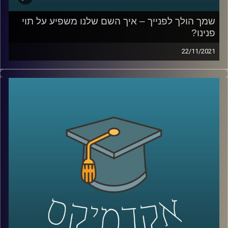
קרדיט תמונות:
AudioVersity
שמך הולך לפנייך – איך השם שלנו משפיע על תוי
פנינו?
22/11/2021
מכירים את זאת שאתם לא מצליחים לזכור את שמה כי זה
פשוט לא מתאים לה, או את זה שכולם קוראים לו בכינוי שלו
כי השם שלו "לא מתאים לו"? אתם ממש לא לבד. במחקר
שביצעה ד"ר יונת צובנר נמצא שיש קשר בין תוי הפנים שלנו
לבין השם שלנו, קשר כזה שגם מחשבים (AI) יכולים לזהות.
בפרק זה תתארח ד"ר יונת צובנר, מבית הספר למנהל עסקים
לדבר על שמות, תוי פנים ומה שבינהם.
לשיחה עם ד"ר יונת צובנר על שיווק מותאם (מידי) אישית –
לחצו כאן