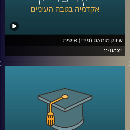
לשיחה עם ד"ר יונת צובנר על צרכנות ירוקה –
לחצו כאן
קרדיט תמונות:
AudioVersity
שיווק מותאם (מידי) אישית
22/11/2021
השיווק היום למוצרים השונים הפך לאינטנסיבי במיוחד כאשר
עם המעבר לקניות אונליין השיווק גם נעשה בהתאם לניתור
הפעילות שלנו ברשת. היה ניתן לחשוב שמעקב אחרי כל לחיצה
שביצענו, או לא ביצענו אבל ממש התלבטנו אם לבצע, יועיל
לאותן מערכות שיווק. עם זאת, במחקר שביצעה ד"ר יונת צובנר
מהמחלקה לשיווק מבית הספר אריסון למנהל עסקים, מסתבר,
שלא בהכרח…
לקראת סיומו של חודש נובמבר, החודש שהפך בשנים
האחרונות לחודש הקניות (ששיאו יחול ביום שישי הקרוב -
הבלאק פריידי המיוחל) בפרק זה התארחה ד"ר יונת צובנר