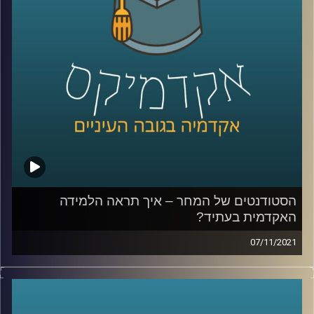
לאתר המכון למדיניות ואסטרטגיה –
לחצו כאן
קרדיט תמונות:
AudioVersity
הסטודנטים של המחר – איך תראה הלמידה
האקדמית בעתיד?
07/11/2021
כיצד אוניברסיטאות בעולם כבר עכשיו משנות את אופן
הלמידה בהן כדי להתאים לעולם החדש? מה המגמות שרואים
בשוק העבודה וישפיעו על האקדמיה?