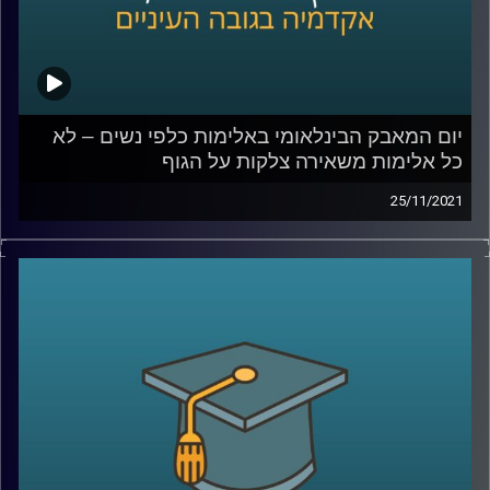
לאלימות כלפי נשים –
לחצו כאן
לשיחה עם ד"ר גליה שניבוים בנושא אלימות שאינה פיזית –
לחצו כאן
קרדיט תמונות:
AudioVersity
יום המאבק הבינלאומי באלימות כלפי נשים – לא
כל אלימות משאירה צלקות על הגוף
25/11/2021
כאשר אנו חושבים על נשים שחוות אלימות לרוב נדמיין מישהי
שחוטפת מכות עד זוב דם. עם זאת, ישנן נשים רבות החיות
במציאות אלימה, אך באופן שאינו מתבטא בצלקות על הגוף.
בפרק זה תתארח ד"ר גליה שניבוים, מרצה וחוקרת של הדין
הפלילי, ויחד נדון בשאלה האם גם אלימות נפשית/כלכלית
צריכה להיחשב אלימות גם בדין הפלילי ולמה הפללה היא לא
בהכרח הפתרון.