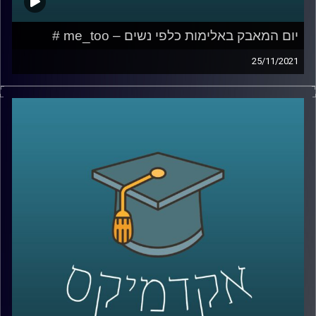
יום המאבק באלימות כלפי נשים – me_too #
25/11/2021
בשנת 2017 פרץ לחייני הצירוף "me too" או "גם אני" כביטוי
לשכיחות הבלתי נסבלת של תופעת ההטרדות המיניות. אומנם
הביטוי לא מקושר באופן ישיר להטרדות במקום העבודה אך
בבחינה מעמיקה של התופעה ניתן לראות שפעמים רבות
המתלוננת (ברשת החברתית) הייתה במצב של כפיפות מקצועית
למטריד.
בפרק זה אשוחח עם ד"ר גליה שניבוים, מרצה וחוקרת של הדין
הפלילי אשר אחד מתחומי העניין שלה כוללים רגולציה
משפטית של יחסי-סמכות, עברות מין והטרדות מיניות.
לשיחה עם ד"ר גליה שניבוים בנושא הדין הפלילי הנוגע