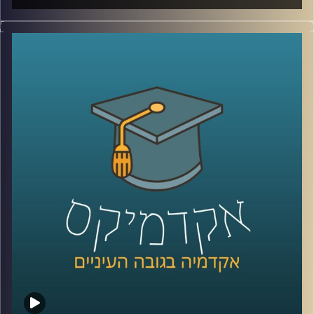
הקורונה שינתה את האופן בו התנהלו הרבה ענפים ותחומים
ובהם גם ההוראה. וכך,
כרעם ביום בהיר קיבלו כל העוסקים
התחום הנחייה שעליהם לשנות את האופן בו התרגלו ללמד
במשך שנים רבות באופן מידיי.
עידן אלמוג, ראש היחידה לחדשנות בהוראה באוניברסיטת
רייכמן מספר על ההשפעות של הקורונה על הלמידה, האם
הקורונה הובילה לשינוי חיובי או שלילי באקדמיה ומה
מהשינויים שנעשו כהתאמות למצאת אך "כאן כדי להישאר".
לשיחה על היחידה לחדשנות בהוראה –
לחצו כאן
לשיחה על למידת העתיד –
לחצו כאן
קרדיט תמונות:
AudioVersity