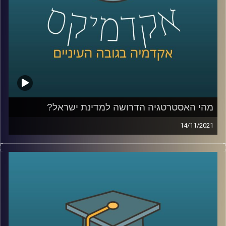
מאוניברסיטת רייכמן, שבמחקר משותף עם
פרופסור רום
שריפט מאוניברסיטת אינדיאנה מצאה ששיווק על סמך מוצרים
שהתלבטנו אם לקנות דווקא יפגע ברצון שלנו לרכוש.
לשיחה עם ד"ר יונת צובנר על צרנות ירוקה –
לחץ כאן
לשיחה עם ד"ר יונת צובנר על השפעת שמנו על תוי פנינו –
לחץ כאן
מהי האסטרטגיה הדרושה למדינת ישראל?
קרדיט תמונות:
AudioVersity
14/11/2021
ביום שלישי הבא בשעות הבוקר יתקיים כנס ביטחוני-מדיני
מטעם המכון למדיניות ואסטרטגיה של אוניברסיטת רייכמן
שיעסוק בשאלה "מהי האסטרטגיה הדרושה למדינת ישראל".
בפרק זה התארח האלוף במילואים עמוס גלעד, ראש המכון,
לדבר על הכנס ולהעלות סוגיות אסטרטגיות בהן נדרש לבצע
חשיבה מעמיקה בתחומים השונים: יחסי ישראל ארה"ב, טרור,
איראן והקורונה.