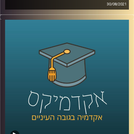
30/08/2021
באוגוסט האחרון פרסם הפאנל הבינלממשתי את דו"ח האקלים
ה-6.
מה הוא בכלל הדוח הזה? מה ממצאיו העיקריים והמלצותיו?
כמה השפעה בכלל תהיה לו, בהסתמך על ההשפעה של
הדוחות הקודמים לו?
פרופ' יואב יאיר, דיקן ביה"ס לקיימות חוקר אטמוספירה וחלל,
מגיע להסביר על כל נקודות אלה, ולהסביר מהן הפעולות שעל
ממשלת ישראל לנקוט כבר עכשיו בכדי לשנות את המציאות
העגומה.
קרדיט תמונות:
AudioVersity