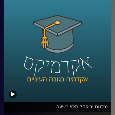
התפיסה שתהליך רכישת הידע המשפטי יכול גם להוות כלי
מעצים ומשקם.
אחד המקומות בו מועברת סדנה היא מעון לנשים נפגעות
אלימות. בפרק זה אנסה להציג את המציאות המורכבת בה
נמצאות נשים שעוברות אלימות במשפחה ואת הקשיים בהם
הן נתקלות כאשר הן מנסות לצאת ממעגל האלימות.
בפרק זה התארחו בתכנית מירית קופלמן, מנהלת המעון בו
מועברת הסדנה; עו"ד זיו לידרור, מנהלת הקליניקה, ולינוי ביליק,
סטודנטית למשפטים שמעבירה סדנה באותו מעון.
קו החירום של (24/7) ל.א לאלימות נגד נשים – 6724*.
לתרומות לעמותה ניתן לצלצל למספר 09-9579237 או דרך
האתר
.
צרכנות ירוקה? תלוי בשעה
הקו החם של נעמת (8:00-15:00) – 036492468/9/70