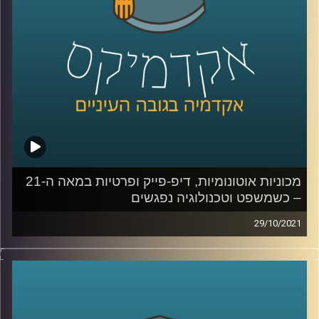
שמייצרות הבינה המלאכותית ( Artificial Intelligence-AI)
ולמידת המכונה (Machine Learning).
לשיחה עם ד"ר אביב גאון בנושא הקשר בין משפט לטכנולוגיה
– לחצו כאן
לשיחה עם ד"ר אביב גאון בנושא תיקי פייסבוק והקשר בין
טכנולוגיה ואתיקה – לחצו כאן
קרדיט תמונות:
AudioVersity
מכוניות אוטונומיות, דיפ-פייק ופרטיות במאה ה-21
– כשמשפט וטכנולוגיה נפגשים
29/10/2021
מכוניות אוטונומיות שנוסעות ללא שליטת אדם נמצאות
ברגעים אלו על כבישי ישראל כשהחוק עדיין מחייב נהג
שיחזיק את ההגה בשתי ידיו;
פרטיות נחשבת כזכות יסוד אבל
עוקבים אחרי כל קליק שאנחנו עושים עם העכבר; וגם, מה
תהיה המשמעות של עדות בבית משפט כאשר תופעת