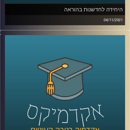
היחידה לחדשנות בהוראה
04/11/2021
בשנים האחרונות, עם כניסת הטכנולוגיה לחיינו, חלו שינויים
משמעותיים בכל תחומי החיים: אנחנו מנהלים שיחות ארוכות
ומשמעותיות בלי להוציא הגה מהפה, קניות נעשות בלי לצאת
מהבית ובעיות שפעם ההתמודדות איתן דרשה מאמץ רב
נפתרות בלחיצת כפתור. בעוד שוק העבודה משתנה בכל רגע,
נדמה שהאקדמיה, שאמורה להכשיר את בוגריה להתאים לשוק
זה, קופאת על שמריה.
בפרק הזה נדבר עם עידן אלמוג, ראש היחידה לחדשנות
בהוראה על פעילות היחידה, ההתאמות שנעשות באוניברסיטת
ריכמן להכנת הבוגרים לעולם התעסוקה החדש וכיצד הופכים
את הליך הלמידה למשמעותי יותר.