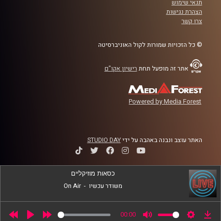
תנאי שימוש
הצהרת נגישות
קרדיט תמונות:
AudioVersity
צרו קשר
© כל הזכויות שמורות לקול האוניברסיטה
אתר זה מופעל תחת
רישיון אקו"ם
Powered by Media Forest
האתר עוצב ונבנה באהבה על ידי
STUDIO DAY
כסאות מוזיקליים
משודר עכשיו
-
On Air
00:00