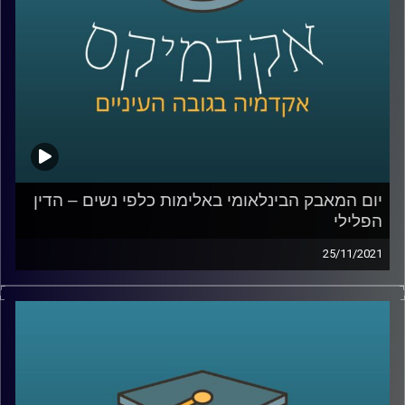
לשיחה עם ד"ר גליה שניבוים בנושא הדין הפלילי הנוגע
לאלימות כלפי נשים –
לחצו כאן
לשיחה עם ד"ר גליה שניבוים בנושא מחאת ה- me_too –
לחצו כאן
קרדיט תמונות:
AudioVersity
יום המאבק הבינלאומי באלימות כלפי נשים – הדין
הפלילי
25/11/2021
בשנת 1992 מוריס אזואלס ירה למוות באשתו ובשכנם לאחר
שראה את השניים מתנשקים ברכב. בפסק הדין של בית
המשפט העליון נאמר שלא מדובר ברצח בכוונה תחילה אלא
בביטוי לחולשת הטבע האנושי כיוון ש"דמו של הישראלי המצוי
והישראלית המצויה עלול לרתוח כאשר הם רואים את בת הזוג
או בן הזוג בבגידה".