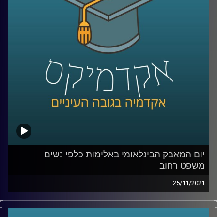
כמה התקדם הדין הפלילי מאז אותו פסק דין משנות התשעים?
האם גם היום יריה באשתך לאחר בגידה לא תחשב רצח אלא
"חושלתו של הטבע האנושי"? כדי לענות על השאלה הזאת
בתכנית זו תתארח ד"ר גליה שניבוים, מרצה וחוקרת של הדין
הפלילי.
לשיחה עם ד"ר גליה שניבוים בנושא אלימות שאינה פיזית –
לחצו כאן
לשיחה עם ד"ר גליה שניבוים בנושא מחאת ה-me too –
לחצו
כאן
קרדיט תמונות:
AudioVersity
יום המאבק הבינלאומי באלימות כלפי נשים –
משפט רחוב
25/11/2021
בקליניקה "משפט רחוב" עוסקים הסטודנטים בהנגשת ידע
משפטי לאוכלוסיות שפגשו את החוק מהצד האחר. זאת, מתוך