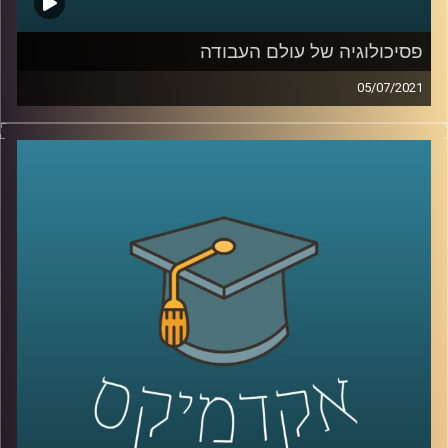
פסיכולוגיה של עולם העבודה
05/07/2021
מהי משמעות בעבודה וכיצד ניתן לדאוג שתהיה לנו אחת כזו?
מה התפקיד של המנהלים במציאתה? מדוע חשוב לדבר על
הנושאים הלא מדוברים ביחס לעולם העבודה?
בשעה שמאירה זרקור על נקודות מפתח בעולם העבודה, ד"ר
דנה פרג, ראשת תוכנית התואר השני בהתנהגות ופיתוח ארגונים
בבית הספר איבצ'ר לפסיכולוגיה ובבית הספר אריסון למינהל
עסקים באוניברסיטת רייכמן תענה על כל השאלות האלה,
ותסביר למה לא ניתן לנתק בין העבודה שלנו לבין החיים
האישיים.
קרדיט תמונות:
AudioVersity