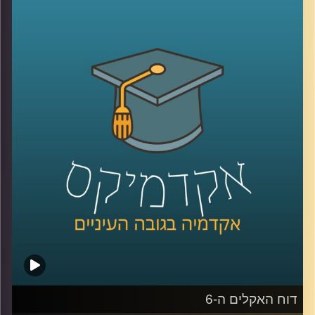
שנמצאת בפורטוגל ובהאג, מחקרים יישומיים בעיקר עם
האיחוד האירופי, מספרת על האופן בו משלבים מחקר אקדמי
יחד עם פעולות יישומיות בשטח, במחקר בו היא והחברה אותה
היא מנהלת בשותפות חוקרים מערכות מזון ב-6 מדינות
באפריקה.
איך משתפים פעולה עם גופים נוספים, כאשר כל אחד מהם
בעל מומחיות וכלי עבודה שונים? כיצד לומדים את השטח טרם
הכניסה למדינות היעד? ואיך מקיימים מחקר באפריקה בימי
הקורונה והריחוק החברתי?
קרדיט תמונות:
AudioVersity
דוח האקלים ה-6