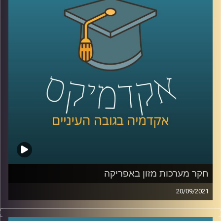
ה"דיפ-פייק" תתרחב ולא נוכל לסמוך על מה שאנחנו רואים
במו עייננו?
האם המשפט עומד בקצב של הסטארט-אפ ניישן? ד"ר אביב
גאון, מומחה למשפט וטכנולוגיה מדבר על הקשר בין שני
התחומים.
לשיחה עם ד"ר אביב גאון בנושא דיני זכויות היוצרים בעידן
הבינה המלאכותית:
לחצו כאן
לשיחה עם ד"ר אביב גאון בנושא תיקי פייסבוק והקשר בין
טכנולוגיה ואתיקה:
לחצו כאן
קרדיט תמונות:
AudioVersity
חקר מערכות מזון באפריקה
20/09/2021
צרויה קלבאו שבח, יועצת לאיכות סביבה מדיניות ואסטרטגיה,
המלמדת בביה"ס לקיימות ואונ' ת"א, חברת מחקר יישומי