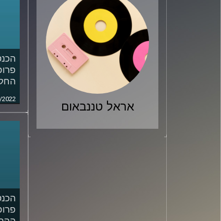
פרופ'
החק
/2022
אראל טננבאום
פרופ
ההתג