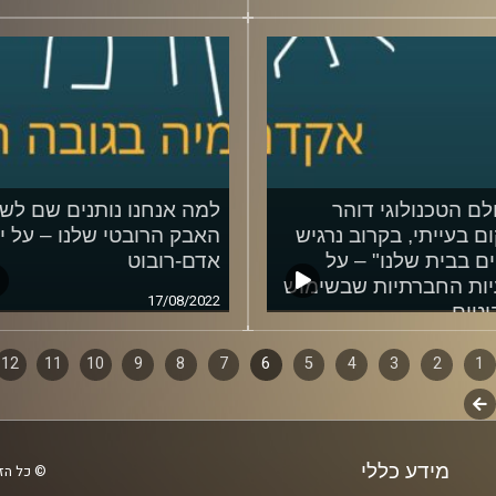
לם הטכנולוגי דוהר
למה אנחנו נותנים שם לש
ם בעייתי, בקרוב נרגיש
האבק הרובטי שלנו – על י
ים בבית שלנו" – על
אדם-רובוט
ות החברתיות שבשימוש
17/08/2022
וטים
17/08
1
ף
2
3
4
5
6
7
8
9
10
11
12
לשלב
ם
הבא
מידע כללי
© כל הזכ