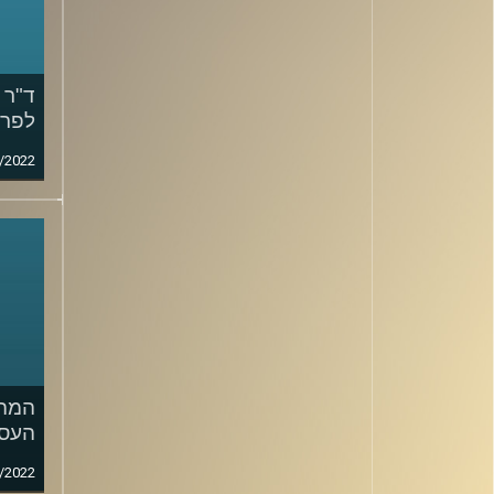
ד"ר 
לפרק
/2022
המה
העסק
/2022