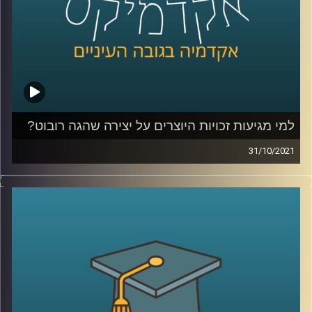
לשיחה עם ד"ר אביב גאון על דיני זכויות היוצרים בעידן הבינה
המלאכותית –
לחצו כאן
קרדיט תמונות:
AudioVersity
למי מגיעות זכויות היוצרים על יצירה שהגה רובוט?
31/10/2021
רובטים שמייצרים דברים בעצמם! זה נשמע כמו מדע בדיוני
אבל האמת שאת הניצנים של התופעה אפשר לראות כבר
עכשיו. ואם הרובוט הוא הוגה הרעיון, למי מגיעות זכויות
היוצרים על היצירה?
ד"ר אביב גאון, מנהל בית הספר הארי רדזינר למשפטים וכותב
הספר "עתיד דיני זכויות היוצרים בעידן הבינה המלאכותית"
(The Future of Copyright in the Age of Artificial
Intelligence) מדבר על הסוגיות המשפטיות בזכויות היוצרים