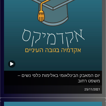
כמה התקדם הדין הפלילי מאז אותו פסק דין משנות התשעים?
האם גם היום יריה באשתך לאחר בגידה לא תחשב רצח אלא
"חושלתו של הטבע האנושי"? כדי לענות על השאלה הזאת
בתכנית זו תתארח ד"ר גליה שניבוים, מרצה וחוקרת של הדין
הפלילי.
לשיחה עם ד"ר גליה שניבוים בנושא אלימות שאינה פיזית –
לחצו כאן
לשיחה עם ד"ר גליה שניבוים בנושא מחאת ה-me too –
לחצו
כאן
קרדיט תמונות:
AudioVersity
יום המאבק הבינלאומי באלימות כלפי נשים –
משפט רחוב
25/11/2021
בקליניקה "משפט רחוב" עוסקים הסטודנטים בהנגשת ידע
משפטי לאוכלוסיות שפגשו את החוק מהצד האחר. זאת, מתוך