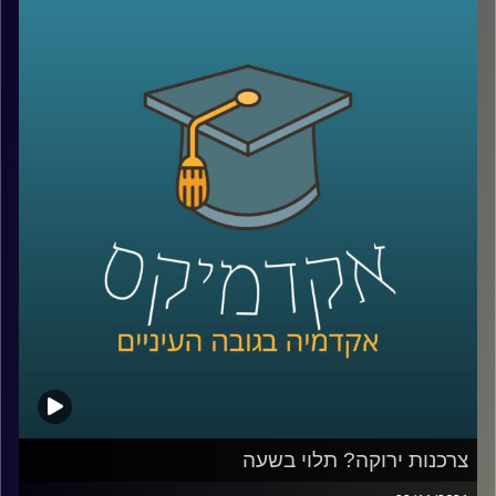
התפיסה שתהליך רכישת הידע המשפטי יכול גם להוות כלי
מעצים ומשקם.
אחד המקומות בו מועברת סדנה היא מעון לנשים נפגעות
אלימות. בפרק זה אנסה להציג את המציאות המורכבת בה
נמצאות נשים שעוברות אלימות במשפחה ואת הקשיים בהם
הן נתקלות כאשר הן מנסות לצאת ממעגל האלימות.
בפרק זה התארחו בתכנית מירית קופלמן, מנהלת המעון בו
מועברת הסדנה; עו"ד זיו לידרור, מנהלת הקליניקה, ולינוי ביליק,
סטודנטית למשפטים שמעבירה סדנה באותו מעון.
קו החירום של (24/7) ל.א לאלימות נגד נשים – 6724*.
לתרומות לעמותה ניתן לצלצל למספר 09-9579237 או דרך
האתר
.
צרכנות ירוקה? תלוי בשעה
הקו החם של נעמת (8:00-15:00) – 036492468/9/70