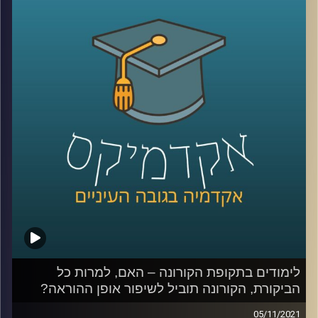
עידן אלמוג, ראש היחידה לחדשנות בהוראה, יספר איך הוא
משער שתתקיים הלמידה באקדמיה בעתיד.
לשיחה על היחידה לחדשנות בהוראה:
לחצו כאן
לשיחה על למידה בימי קורונה:
לחצו כאן
קרדיט תמונות:
AudioVersity
לימודים בתקופת הקורונה – האם, למרות כל
הביקורת, הקורונה תוביל לשיפור אופן ההוראה?
05/11/2021