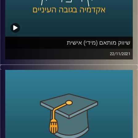
לשיחה עם ד"ר יונת צובנר על צרכנות ירוקה –
לחצו כאן
קרדיט תמונות:
AudioVersity
שיווק מותאם (מידי) אישית
22/11/2021
השיווק היום למוצרים השונים הפך לאינטנסיבי במיוחד כאשר
עם המעבר לקניות אונליין השיווק גם נעשה בהתאם לניתור
הפעילות שלנו ברשת. היה ניתן לחשוב שמעקב אחרי כל לחיצה
שביצענו, או לא ביצענו אבל ממש התלבטנו אם לבצע, יועיל
לאותן מערכות שיווק. עם זאת, במחקר שביצעה ד"ר יונת צובנר
מהמחלקה לשיווק מבית הספר אריסון למנהל עסקים, מסתבר,
שלא בהכרח…
לקראת סיומו של חודש נובמבר, החודש שהפך בשנים
האחרונות לחודש הקניות (ששיאו יחול ביום שישי הקרוב -
הבלאק פריידי המיוחל) בפרק זה התארחה ד"ר יונת צובנר