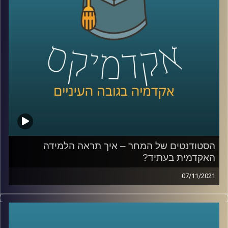
לאתר המכון למדיניות ואסטרטגיה –
לחצו כאן
קרדיט תמונות:
AudioVersity
הסטודנטים של המחר – איך תראה הלמידה
האקדמית בעתיד?
07/11/2021
כיצד אוניברסיטאות בעולם כבר עכשיו משנות את אופן
הלמידה בהן כדי להתאים לעולם החדש? מה המגמות שרואים
בשוק העבודה וישפיעו על האקדמיה?