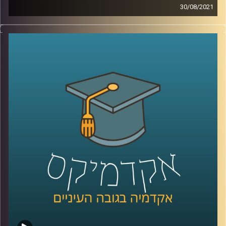
30/08/2021
באוגוסט האחרון פרסם הפאנל הבינלממשתי את דו"ח האקלים
ה-6.
מה הוא בכלל הדוח הזה? מה ממצאיו העיקריים והמלצותיו?
כמה השפעה בכלל תהיה לו, בהסתמך על ההשפעה של
הדוחות הקודמים לו?
פרופ' יואב יאיר, דיקן ביה"ס לקיימות חוקר אטמוספירה וחלל,
מגיע להסביר על כל נקודות אלה, ולהסביר מהן הפעולות שעל
ממשלת ישראל לנקוט כבר עכשיו בכדי לשנות את המציאות
העגומה.
קרדיט תמונות:
AudioVersity