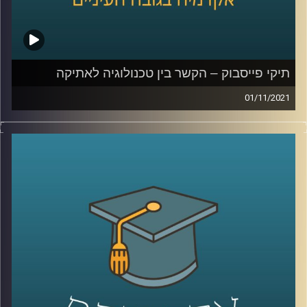
לשיחה על למידה בימי קורונה –
לחצו כאן
לשיחה על למידת העתיד –
לחצו כאן
קרדיט תמונות:
AudioVersity
תיקי פייסבוק – הקשר בין טכנולוגיה לאתיקה
01/11/2021
כאשר עובדת פייסבוק לשעבר, פרנסס האוגן, פירסמה כי
פיסבוק העדיפה למקסם את רווחיה על פני בטיחות
המשתמשים הדבר יצר רעש גדול, אף על פי שלכולם ברור
שמטרתה של חברה עסקית היא למקסם את הרווחים שלה.
בשיחה עם ד"ר אביב גאון, מנהל בית הספר הארי רדזינר
למשפטים ומומחה למשפט וטכנולוגיה, נדבר על החובה
החוקית והמוסרית של ענקיות הטכנולוגיה ועל נקודות המפגש
של תחום האתיקה עם תחום הטכנולוגיה.
לשיחה עם ד"ר אביב גאון על הקשר בין משפט וטכנולוגיה –
לחצו כאן