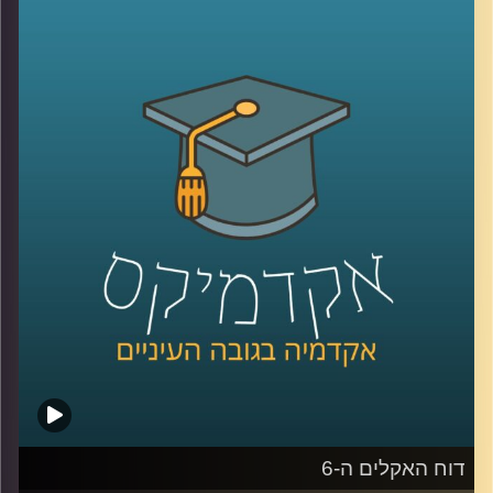
שנמצאת בפורטוגל ובהאג, מחקרים יישומיים בעיקר עם
האיחוד האירופי, מספרת על האופן בו משלבים מחקר אקדמי
יחד עם פעולות יישומיות בשטח, במחקר בו היא והחברה אותה
היא מנהלת בשותפות חוקרים מערכות מזון ב-6 מדינות
באפריקה.
איך משתפים פעולה עם גופים נוספים, כאשר כל אחד מהם
בעל מומחיות וכלי עבודה שונים? כיצד לומדים את השטח טרם
הכניסה למדינות היעד? ואיך מקיימים מחקר באפריקה בימי
הקורונה והריחוק החברתי?
קרדיט תמונות:
AudioVersity
דוח האקלים ה-6