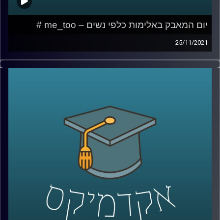
יום המאבק באלימות כלפי נשים – me_too #
25/11/2021
בשנת 2017 פרץ לחייני הצירוף "me too" או "גם אני" כביטוי
לשכיחות הבלתי נסבלת של תופעת ההטרדות המיניות. אומנם
הביטוי לא מקושר באופן ישיר להטרדות במקום העבודה אך
בבחינה מעמיקה של התופעה ניתן לראות שפעמים רבות
המתלוננת (ברשת החברתית) הייתה במצב של כפיפות מקצועית
למטריד.
בפרק זה אשוחח עם ד"ר גליה שניבוים, מרצה וחוקרת של הדין
הפלילי אשר אחד מתחומי העניין שלה כוללים רגולציה
משפטית של יחסי-סמכות, עברות מין והטרדות מיניות.
לשיחה עם ד"ר גליה שניבוים בנושא הדין הפלילי הנוגע