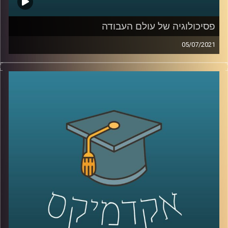
פסיכולוגיה של עולם העבודה
05/07/2021
מהי משמעות בעבודה וכיצד ניתן לדאוג שתהיה לנו אחת כזו?
מה התפקיד של המנהלים במציאתה? מדוע חשוב לדבר על
הנושאים הלא מדוברים ביחס לעולם העבודה?
בשעה שמאירה זרקור על נקודות מפתח בעולם העבודה, ד"ר
דנה פרג, ראשת תוכנית התואר השני בהתנהגות ופיתוח ארגונים
בבית הספר איבצ'ר לפסיכולוגיה ובבית הספר אריסון למינהל
עסקים באוניברסיטת רייכמן תענה על כל השאלות האלה,
ותסביר למה לא ניתן לנתק בין העבודה שלנו לבין החיים
האישיים.
קרדיט תמונות:
AudioVersity