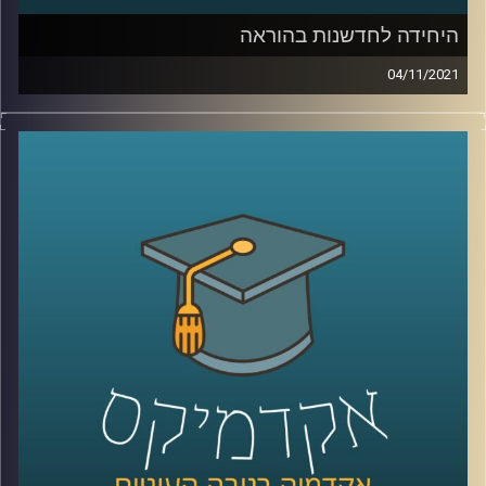
היחידה לחדשנות בהוראה
04/11/2021
בשנים האחרונות, עם כניסת הטכנולוגיה לחיינו, חלו שינויים
משמעותיים בכל תחומי החיים: אנחנו מנהלים שיחות ארוכות
ומשמעותיות בלי להוציא הגה מהפה, קניות נעשות בלי לצאת
מהבית ובעיות שפעם ההתמודדות איתן דרשה מאמץ רב
נפתרות בלחיצת כפתור. בעוד שוק העבודה משתנה בכל רגע,
נדמה שהאקדמיה, שאמורה להכשיר את בוגריה להתאים לשוק
זה, קופאת על שמריה.
בפרק הזה נדבר עם עידן אלמוג, ראש היחידה לחדשנות
בהוראה על פעילות היחידה, ההתאמות שנעשות באוניברסיטת
ריכמן להכנת הבוגרים לעולם התעסוקה החדש וכיצד הופכים
את הליך הלמידה למשמעותי יותר.