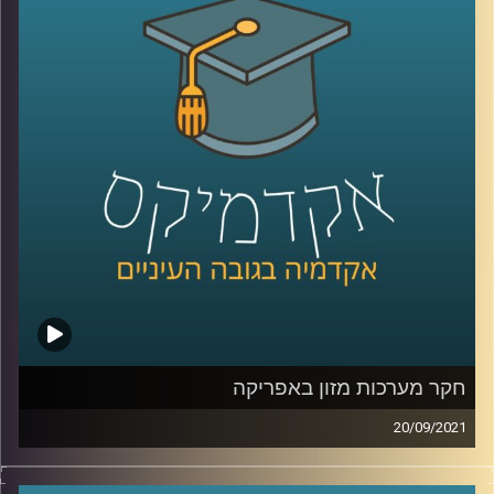
ה"דיפ-פייק" תתרחב ולא נוכל לסמוך על מה שאנחנו רואים
במו עייננו?
האם המשפט עומד בקצב של הסטארט-אפ ניישן? ד"ר אביב
גאון, מומחה למשפט וטכנולוגיה מדבר על הקשר בין שני
התחומים.
לשיחה עם ד"ר אביב גאון בנושא דיני זכויות היוצרים בעידן
הבינה המלאכותית:
לחצו כאן
לשיחה עם ד"ר אביב גאון בנושא תיקי פייסבוק והקשר בין
טכנולוגיה ואתיקה:
לחצו כאן
קרדיט תמונות:
AudioVersity
חקר מערכות מזון באפריקה
20/09/2021
צרויה קלבאו שבח, יועצת לאיכות סביבה מדיניות ואסטרטגיה,
המלמדת בביה"ס לקיימות ואונ' ת"א, חברת מחקר יישומי