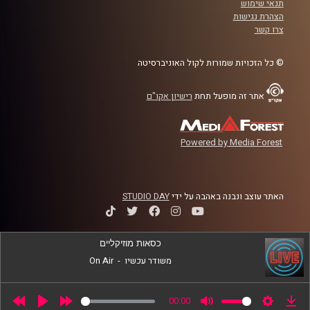
תנאי שימוש
הצהרת נגישות
קרדיט תמונות:
AudioVersity
צרו קשר
© כל הזכויות שמורות לקול האוניברסיטה
אתר זה מופעל תחת
רישיון אקו"ם
Powered by Media Forest
האתר עוצב ונבנה באהבה על ידי
STUDIO DAY
כסאות מוזיקליים
משודר עכשיו
-
On Air
00:00