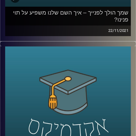
קרדיט תמונות:
AudioVersity
שמך הולך לפנייך – איך השם שלנו משפיע על תוי
פנינו?
22/11/2021
מכירים את זאת שאתם לא מצליחים לזכור את שמה כי זה
פשוט לא מתאים לה, או את זה שכולם קוראים לו בכינוי שלו
כי השם שלו "לא מתאים לו"? אתם ממש לא לבד. במחקר
שביצעה ד"ר יונת צובנר נמצא שיש קשר בין תוי הפנים שלנו
לבין השם שלנו, קשר כזה שגם מחשבים (AI) יכולים לזהות.
בפרק זה תתארח ד"ר יונת צובנר, מבית הספר למנהל עסקים
לדבר על שמות, תוי פנים ומה שבינהם.
לשיחה עם ד"ר יונת צובנר על שיווק מותאם (מידי) אישית –
לחצו כאן