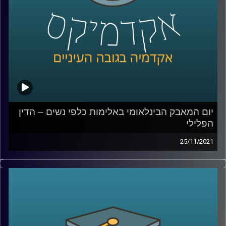
לשיחה עם ד"ר גליה שניבוים בנושא הדין הפלילי הנוגע
לאלימות כלפי נשים –
לחצו כאן
לשיחה עם ד"ר גליה שניבוים בנושא מחאת ה- me_too –
לחצו כאן
קרדיט תמונות:
AudioVersity
יום המאבק הבינלאומי באלימות כלפי נשים – הדין
הפלילי
25/11/2021
בשנת 1992 מוריס אזואלס ירה למוות באשתו ובשכנם לאחר
שראה את השניים מתנשקים ברכב. בפסק הדין של בית
המשפט העליון נאמר שלא מדובר ברצח בכוונה תחילה אלא
בביטוי לחולשת הטבע האנושי כיוון ש"דמו של הישראלי המצוי
והישראלית המצויה עלול לרתוח כאשר הם רואים את בת הזוג
או בן הזוג בבגידה".