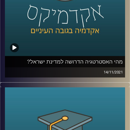
מאוניברסיטת רייכמן, שבמחקר משותף עם
פרופסור רום
שריפט מאוניברסיטת אינדיאנה מצאה ששיווק על סמך מוצרים
שהתלבטנו אם לקנות דווקא יפגע ברצון שלנו לרכוש.
לשיחה עם ד"ר יונת צובנר על צרנות ירוקה –
לחץ כאן
לשיחה עם ד"ר יונת צובנר על השפעת שמנו על תוי פנינו –
לחץ כאן
מהי האסטרטגיה הדרושה למדינת ישראל?
קרדיט תמונות:
AudioVersity
14/11/2021
ביום שלישי הבא בשעות הבוקר יתקיים כנס ביטחוני-מדיני
מטעם המכון למדיניות ואסטרטגיה של אוניברסיטת רייכמן
שיעסוק בשאלה "מהי האסטרטגיה הדרושה למדינת ישראל".
בפרק זה התארח האלוף במילואים עמוס גלעד, ראש המכון,
לדבר על הכנס ולהעלות סוגיות אסטרטגיות בהן נדרש לבצע
חשיבה מעמיקה בתחומים השונים: יחסי ישראל ארה"ב, טרור,
איראן והקורונה.