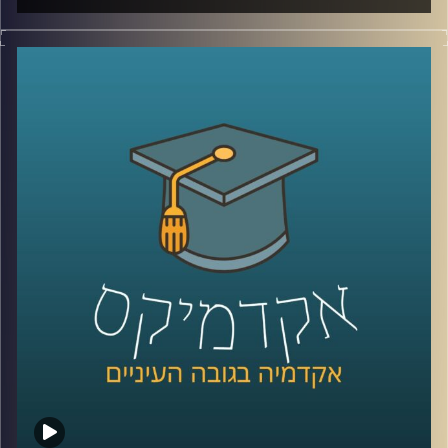
הקורונה שינתה את האופן בו התנהלו הרבה ענפים ותחומים
ובהם גם ההוראה. וכך,
כרעם ביום בהיר קיבלו כל העוסקים
התחום הנחייה שעליהם לשנות את האופן בו התרגלו ללמד
במשך שנים רבות באופן מידיי.
עידן אלמוג, ראש היחידה לחדשנות בהוראה באוניברסיטת
רייכמן מספר על ההשפעות של הקורונה על הלמידה, האם
הקורונה הובילה לשינוי חיובי או שלילי באקדמיה ומה
מהשינויים שנעשו כהתאמות למצאת אך "כאן כדי להישאר".
לשיחה על היחידה לחדשנות בהוראה –
לחצו כאן
לשיחה על למידת העתיד –
לחצו כאן
קרדיט תמונות:
AudioVersity