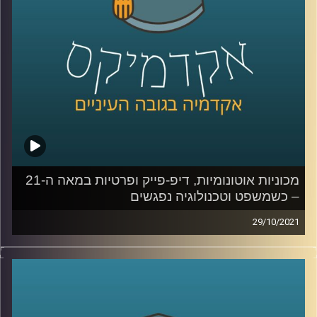
שמייצרות הבינה המלאכותית ( Artificial Intelligence-AI)
ולמידת המכונה (Machine Learning).
לשיחה עם ד"ר אביב גאון בנושא הקשר בין משפט לטכנולוגיה
– לחצו כאן
לשיחה עם ד"ר אביב גאון בנושא תיקי פייסבוק והקשר בין
טכנולוגיה ואתיקה – לחצו כאן
קרדיט תמונות:
AudioVersity
מכוניות אוטונומיות, דיפ-פייק ופרטיות במאה ה-21
– כשמשפט וטכנולוגיה נפגשים
29/10/2021
מכוניות אוטונומיות שנוסעות ללא שליטת אדם נמצאות
ברגעים אלו על כבישי ישראל כשהחוק עדיין מחייב נהג
שיחזיק את ההגה בשתי ידיו;
פרטיות נחשבת כזכות יסוד אבל
עוקבים אחרי כל קליק שאנחנו עושים עם העכבר; וגם, מה
תהיה המשמעות של עדות בבית משפט כאשר תופעת