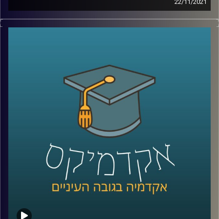
22/11/2021
בשנים האחרנות איכות הסביבה עלתה לסדר היום ומסרבת
קו המידע והיייעוץ של ויצו – 3980*
לרדת ממנו: ועידת האקלים שהתקיימה החודש הוכתרה
כ"גורלית", בתחילת החודש הועלה המיסוי על הכלים
קרדיט תמונות:
AudioVersity
החד-פעמיים כדי להפחית צריכה בהם ואגרת הגודש מככבת
בכותרות רבות. על אף שרבים יטענו שהם "צרכנים ירוקים",
מחקר שערכה ד"ר יונת צובנר, חוקרת במחלקה לשיווק בבית
הספר אריסון למנהל עסקים, מגלה שהנכונות שלנו לצרכנות
ירוקה תלויה בשעה ביום וברמת העייפות שלנו.
לשיחה עם ד"ר יונת צובנר על שיווק מותאם (מידי) אישית –
לחצו כאן
לשיחה עם ד"ר יונת צובנר על השפעת שמנו על תוי פנינו –
לחצו כאן