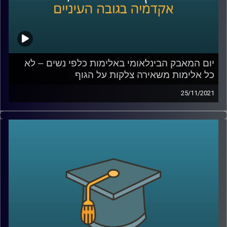
לאלימות כלפי נשים –
לחצו כאן
לשיחה עם ד"ר גליה שניבוים בנושא אלימות שאינה פיזית –
לחצו כאן
קרדיט תמונות:
AudioVersity
יום המאבק הבינלאומי באלימות כלפי נשים – לא
כל אלימות משאירה צלקות על הגוף
25/11/2021
כאשר אנו חושבים על נשים שחוות אלימות לרוב נדמיין מישהי
שחוטפת מכות עד זוב דם. עם זאת, ישנן נשים רבות החיות
במציאות אלימה, אך באופן שאינו מתבטא בצלקות על הגוף.
בפרק זה תתארח ד"ר גליה שניבוים, מרצה וחוקרת של הדין
הפלילי, ויחד נדון בשאלה האם גם אלימות נפשית/כלכלית
צריכה להיחשב אלימות גם בדין הפלילי ולמה הפללה היא לא
בהכרח הפתרון.