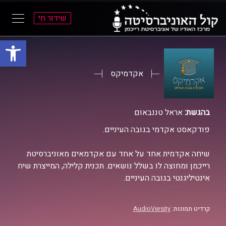
שידור חי
פתח סרגל
ל
ל
תוכן
תפריט
ראשי
ראשי
אקדמיקס
בהגשת:
אראל טננבאום
פודקאסט אקדמי בגובה העיניים.
שיחה אקדמית אחד על אחד עם אקדמאים מאוניברסיטת
רייכמן ומחוצה לו בשלל נושאים. תכנית קלילה, המייצרת שיח
אינטיליגנטי בגובה העיניים.
קרדיט תמונות:
AudioVersity