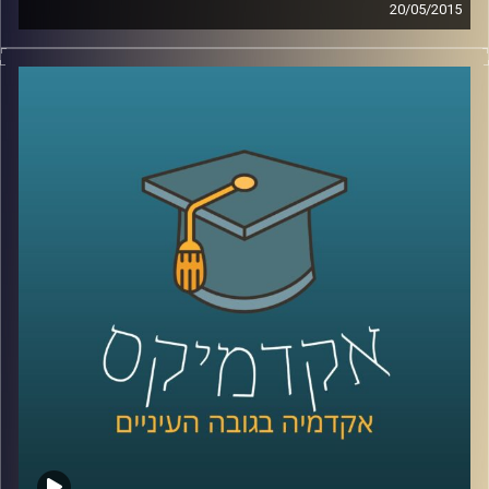
20/05/2015
קשה להאמין עד כמה משפיעים עלינו אמצעי
המדיה הדיגיטליים. דוקטור גלי עינב מאירה את
השינויים בשוק העבודה ובתחום החינוך בעקבות
שינויים אלו. מה עלינו ללמוד כדי לגדול
מתאימים לעולם הדיגיטלי ולשינויים הרבים
והמהירים המתרחשים בו? אילו תכונות כדאי
לשפר ולטפח על מנת להשתלב בשוק העבודה
הנוכחי, שדורש גמישות רבה
?
קרדיט תמונות:
AudioVersity