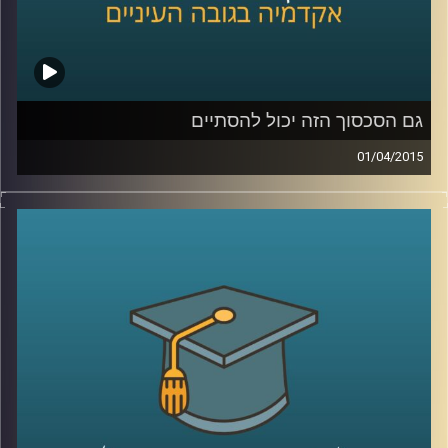
שנהיה קצת כבדים
?
קרדיט תמונות:
AudioVersity
גם הסכסוך הזה יכול להסתיים
01/04/2015
דיקן ביה"ס לפסיכולוגיה, פרופסור עירן הלפרין,
חוקר היבטים פסיכולוגיים ורגשיים של סכסוכים
בין קבוצות. מתוך הרצון לשנות את המציאות
המסוכסכת הקיימת הגדיר רגשות שחווים
הצדדים לסכסוך ובחן מה קורה כשמגבירים חלק
מהרגשות ומנמיכים את תדירותם של אחרים.
ההגדרות עוזרות להבין מה מניע אותנו, לאיזה
כיוון ומה ניתן ללמד אותנו. מאמינים שאנשים
מסוגלים להשתנות? ענו לעצמכם על השאלה