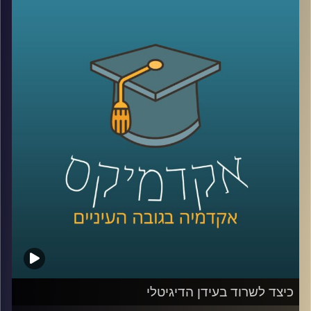
כלפי ישראל. יתכן שמקורות דתיים והערכתם
הגבוהה של אמריקאים להצלחה הם הגורמים
להתעניינות הרבה והעקבית של האמריקאים
בישראל. מתי הזדהו עם ישראל יותר ומתי
פחות? האם יש הבדלי הזדהות לפי פילוח של
גיל, השכלה, דת, גזע והשתייכות מפלגתית
(
רפובליקנים
vs
דמוקרטים
)?
קרדיט תמונות:
AudioVersity
כיצד לשרוד בעידן הדיגיטלי