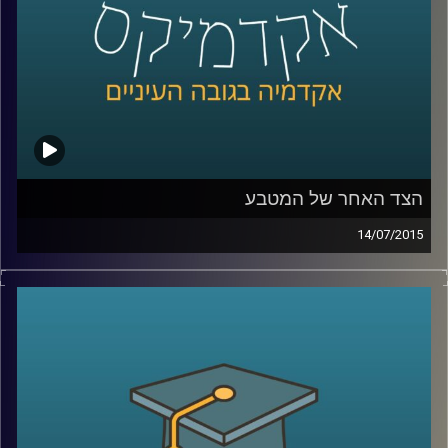
קרדיט תמונות:
AudioVersity
הצד האחר של המטבע
14/07/2015
פרופסור שחר קריב, ראש המחלקה לכלכלה
באוניברסיטת ברקלי, מספר על העימות המתוח
שבין הכלכלה הקלאסית לבין הכלכלה
ההתנהגותית והכלים המתמטיים בעזרתם
מתמודדת הכלכלה עם שאלת הרציונליות
וההתנהגות האנושית. ומה מלמד מחקר רב