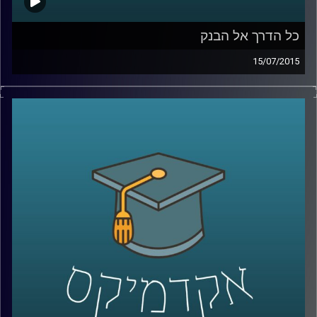
כל הדרך אל הבנק
15/07/2015
נדין בודו טרכטנברג, המשנה לנגידת בנק
ישראל, עושה סדר: מה תפקידו של הבנק, כיצד
הוא פועל להשגת מטרותיו ואילו כלים כלכליים
עומדים לרשותו? נדין מסבירה על הקשר בין
משברים כלכליים לבין הפעילות של הבנקים
המרכזיים, ומנסה לתאר את התמונה הבעייתית
והמורכבת בכל הנוגע לסוגיות העוני העולמי.
אישה מעוררת השראה ובעלת השפעה
מתיישבת לשעה באולפן
.
קרדיט תמונות:
AudioVersity