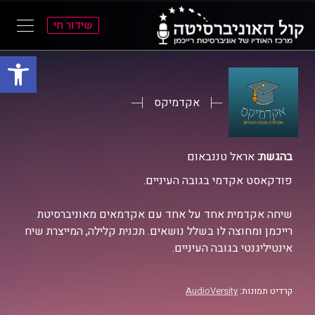
שידור חי
פתח סרגל
ל
ל
תוכן
תפריט
ראשי
ראשי
אקדמיקס
בהגשת:
אראל טננבאום
פודקאסט אקדמי בגובה העיניים.
שיחה אקדמית אחד על אחד עם אקדמאים מאוניברסיטת
רייכמן ומחוצה לו בשלל נושאים. תכנית קלילה, המייצרת שיח
אינטיליגנטי בגובה העיניים.
קרדיט תמונות:
AudioVersity