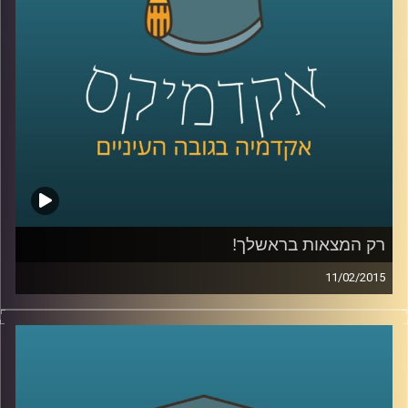
של ירון
.
קרדיט תמונות:
AudioVersity
רק המצאות בראשלך!
11/02/2015
דוקטור נעם למלשטרייך לטר, דיקן ומייסד
ביה"ס לתקשורת במרכז הבינתחומי, מספר
כיצד ההנדסה הביאה אותו אל עולם התקשורת.
כבר במהלך לימודי הדוקטורט פרסם מאמרים