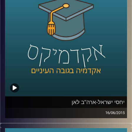
אלה היא מתבלת בחדשנות נוספת – שילוב
הממצאים בעבודת שטח עם אנשי חינוך בכדי
לבדוק את ההשפעה של המלצות המחקר על
עוצמת החסינות של רשתות מוחיות של אנשים
שונים
.
קרדיט תמונות:
AudioVersity
יחסי ישראל-ארה"ב לאן
16/06/2015
דוקטור אמנון כוורי, מומחה לפוליטיקה
אמריקאית, חוקר את דעת הקהל האמריקאית