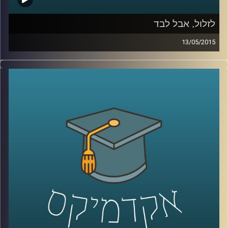
לזלול, אבל לבד
13/05/2015
ליאור זלמנסון עוסק בתרבות הוירטואלית
מהיבטים רבים; באקדמיה הוא כותב דוקטורט
על התמודדותם העסקית של אתרים, ושואל
האם פרסום הוא המודל העסקי היחיד האפשרי?
באמנות הוא מייסד ומוביל את פסטיבל
Print
Screen
בסינמטק חולון, העוסק בהשפעות
המהפכה הדיגיטלית על חיינו, בעיקר דרך
ייצוגים בקולנוע. ליאור מספר על השפעתה של
צפיית הזלילה על קהל הצופים ועל שיחות
המסדרון שלנו, ומשם על הצורך החברתי
בקהילתיות. עוד שוחחנו על מושג הכבדות –
מדוע הפכה הקלילות כה פופולארית, אולי כדאי