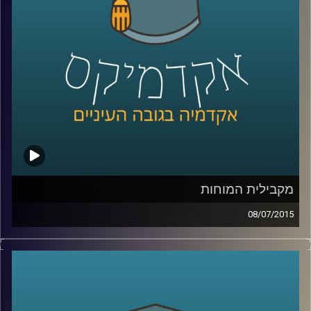
שנים על מעמד המפלגה בכל הנוגע להבדל בין
העדפת כלכלה שוויונית לבין העניין בהגדלת
התוצר
.
קרדיט תמונות:
AudioVersity
מקבילית המוחות
08/07/2015
דוקטור נאוה לויט בנון מנהלת את מכון סגול
למוח ותודעה במרכז הבינתחומי. נאוה מובילה
שיטה חדשנית המשלבת בין פרדיגמות מחקר
המוח והמדעים הקשים לבין מדעי החברה. את