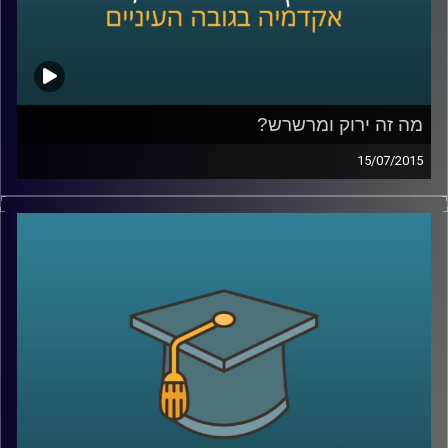
מה זה ירוק ומרשרש?
15/07/2015
אנחנו מתקשים לעכל שרווח כלכלי יכול
להתקבל יחד עם רווח חברתי-סביבתי. נגה
לבציון נדן, מנכ"לית
GreenEye,
מסבירה מה הן
השקעות אחראיות. שקיפות היא ערך עליון
בסיפור, והכלים להטמעתה הם רגולציה וחינוך.
מה יכולים תאגידים וחברות לעשות בנדון, ומה
יכול כל אדם בעל קרן פנסיה לעשות כדי
להעלות את המודעות ואת מעמדן של
ההשקעות החברתיות
?