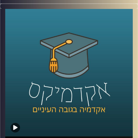
בשנת 2016 סטודנטים במרכז הבינתחומי (היום אוניברסיטת
רייכמן) הקימו במסגרת לימודיהם את "תוכנית שורשים". מטרת
התוכנית היא שילוב פצועי צה”ל הנמצאים בשלבים השונים של
תהליך השיקום בעולם האקדמיה והקניית מיומנויות למידה
בסיסיות.
הסטודנטים שהקימו את התכנית כבר מזמן הפכו לבוגרים אך
התכנית ממשיכה לפעול בניהול של מרכז לאה ונפתלי
בן-יהודה לנגישות וטיפוח כישורי למידה באוניברסיטת רייכמן
ומידי שנה משלבת עשרה פצועי צה"ל בקורסים אקדמיים
לבחירתם תוך ליווי צמוד וסבסוד מלא.
בפרק הזה של אקדמיקס התארחו שלושה לספר על התכנית:
נתנאל שגב, בוגר התכנית, עמית איילון, חונכת בתכנית ורייצ'ל
טומס, מנהלת מרכז לאה ונפתלי בן-יהודה לנגישות וטיפוח
כישורי למידה.
קרדיט תמונות:
AudioVersity