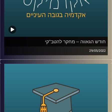
לשיחה על מחקר להטב"קי –
לחצו כאן
לשיחה על אתגרים ייחודיים ללהטב"קים –
לחצו כאן
קרדיט תמונות:
AudioVersity
חודש הגאווה – מחקר להטב"קי
29/05/2022
בשבוע הבא יתחיל חודש יוני הידוע גם בשנים האחרונות
כחודש הגאווה. תל אביב תתמלא דגלים בצבעי הקשת כאשר
השיא של החודש יחשב מצעד הגאווה המיוחל.
היום בתכנית יתארח ד"ר גבע שנקמן פיכולוג קליני ראש
מעבדת LGBTQ+ Psychology שבבית הספר לפסיכולוגיה על
שם ברוך איבצ'ר, כאן באוניברסיטת ריכמן ויחד נבין מהו בכלל
מחקר להטב"קי.