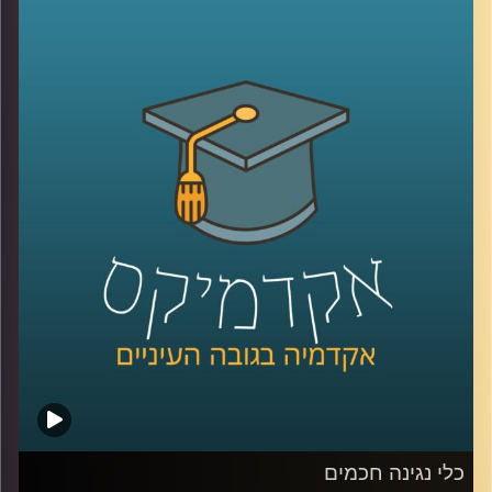
מילאה אולמות בקונצרטים שלה. אז לאן התחום הזה הולך
והאם לנגנים וליוצריים אנושיים יש סיבה לדאוג? האזינו
לשיחה שקיימתי עם ד"ר רויטל הולנדר מבית הספר ליזמות כאן
באוניברסיטת רייכמן.
לשיחה עם ד"ר רויטל הולנדר על יזמות מוזיקאלית –
לחצו כאן
לשיחה עם ד"ר רויטל הולנדר על כלי נגינה חכמים –
לחצו כאן
קרדיט תמונות:
AudioVersity
כלי נגינה חכמים