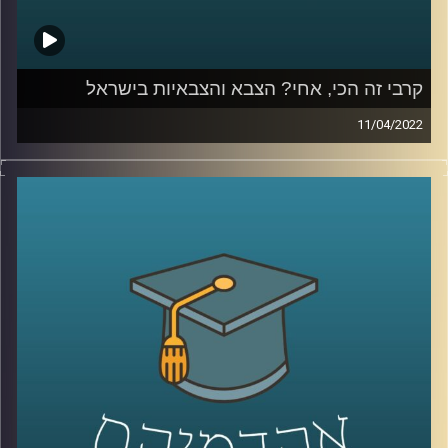
קרבי זה הכי, אחי? הצבא והצבאיות בישראל
11/04/2022
האם עדיין "קרבי זה הכי אחי" או שמא "הטובים לסייבר? וגם,
מה העתיד של מודל צבא העם?
האזינו לשיחה שקיימתי עם ד"ר מיכל שביט, חוקרת של יחסי
הצבא והחברה הישראלית בבית הספר לאודר לממשל.
לשיחה על יחסי הצבא והתקשורת הישראלית –
לחצו כאן
לשיחה על היצג צה"ל בקולנוע וסדרות –
לחצו כאן
קרדיט תמונות:
AudioVersity