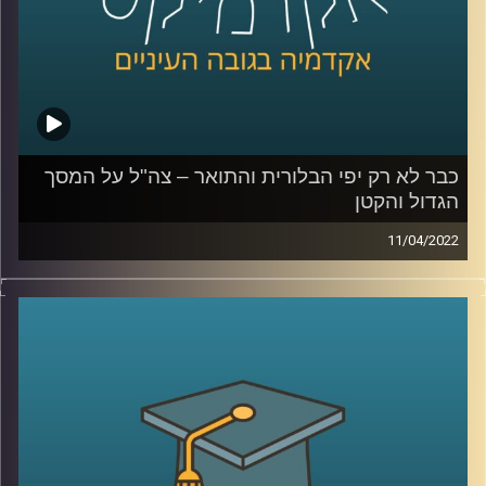
כבר לא רק יפי הבלורית והתואר – צה"ל על המסך
הגדול והקטן
11/04/2022
בשבוע שעבר זכתה הסדרה "שעת אפס" בפרס הסדרה הטובה
ביותר בפסטיבל קאן. הסדרה מציגה את הלוחמים בצה"ל באור
מאוד שונה מזה בו הוצגו בערב בסרטי העבר כמו "הוא הלך
בשדות".
בפרק זה ד"ר מיכל שביט, חוקרת של יחסי הצבא והחברה
הישראלית, תדבר על השינוי באופן הצגת צה"ל בתרבות
הפופולארית.