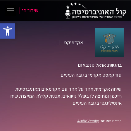
שידור חי
פתח סרגל
ל
ל
תוכן
תפריט
ראשי
ראשי
אקדמיקס
בהגשת:
אראל טננבאום
פודקאסט אקדמי בגובה העיניים.
שיחה אקדמית אחד על אחד עם אקדמאים מאוניברסיטת
רייכמן ומחוצה לו בשלל נושאים. תכנית קלילה, המייצרת שיח
אינטיליגנטי בגובה העיניים.
קרדיט תמונות:
AudioVersity