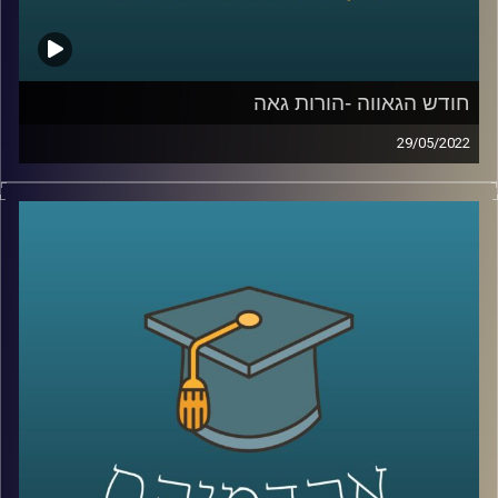
קרדיט תמונות:
AudioVersity
חודש הגאווה -הורות גאה
29/05/2022
השנה הוחלט סוף סוף במדינת ישראל שזוגות גברים יוכלו
להביא ילדים באמצעות פנדקאות במדינת ישראל, לאחר שנים
של הפלייה ממוסדת.
כמובן שהמהלך הוביל תגובות עזות אבל לידיעת המתנגדים,
חשוב להבהיר שילדים להורים גאים לא סובלים מבעיות
התנהגותיות יותר מילדים להורים הטרוסקסואליים ואפילו פחות.
האזינו לחלק השני של השיחה עם ד"ר גבע שנקמן מרצה
וחוקר בבית הספר לפסיכולוגיה כאן באוניברסיטת רייכמן וראש
מעבדת LGBTQ+ Psychology.