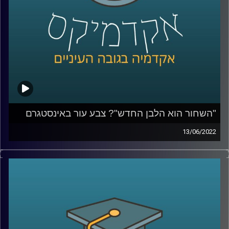
לשיחה על הסיבות שבגללן אין להאמין לפוליטיקאים –
לחצו
כאן
קרדיט תמונות:
AudioVersity
"השחור הוא הלבן החדש"? צבע עור באינסטגרם
13/06/2022
בעידן בו אנו נמדדים על ידי כמות הלייקים והעוקבים חשוב
לתעד את הפעילות שאנחנו עושות ועושים ולהציג אותה
בקפידה, ואם צריך גם ללטש איזו נקודה או להוסיף פילטר
שיהפוך אותנו ליפים יותר. כאשר ענבר מיכלזון דרורי, חוקרת
ומרצה על סוציולוגיה דיגיטלית תרבות ובני נוער באינסטגרם
בבר אילן ואצלנו בחטיבת דאטה ממשל ודמוקרטיה שאלה
נערות ונערים באיזה פילטרים הם משתמשים היא נדהמה לגלות