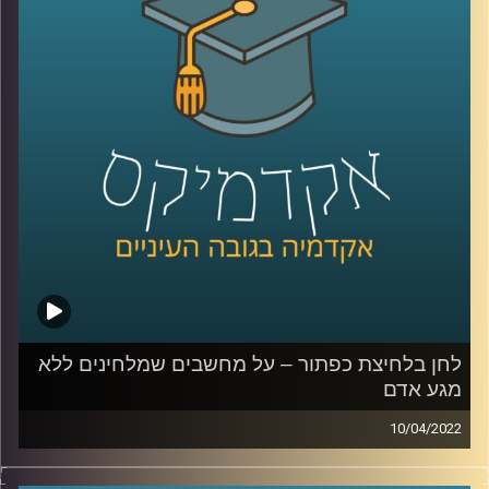
הצבא והתקשורת בישראל בכלל.
לשיחה על היצג צה"ל בקולנוע ובסדרות –
לחצו כאן
לשיחה על הצבא והצבאיות בישראל –
לחצו כאן
קרדיט תמונות:
AudioVersity
לחן בלחיצת כפתור – על מחשבים שמלחינים ללא
מגע אדם
10/04/2022
היום ישנן אפליקציות שמלחינות שירים לבקשתך ללא
התערבות אדם ולהולוגרמה ביפן כבר יש אלפי מאריצים והיא