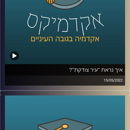
לשיחה על הורות גאה –
לחצו כאן
לשיחה על אתגרים ייחודיים ללהטב"קים –
לחצו כאן
קרדיט תמונות:
AudioVersity
איך נראת "עיר צודקת"?
15/05/2022
בקיץ 2011 מאות אלפי אזרחים יצאו לרחובות ודרשו "צדק".
מה זה אומר צדק חברתי, צדק עירוני או צדק סביבתי? האם יש
קשר בין קשר חברתי לסביבה? ואיך נראית "עיר צודקת"?
האזינו לחלק השני של השיחה שקיימתי עם ד"ר תמיר אביב,