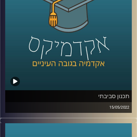
מתכנן עירוני ומרצה בבית הספר לקיימות כאן באוניברסיטת
רייכמן.
לשיחה על תכנון עירוני וסביבתי –
לחצו כאן
קרדיט תמונות:
AudioVersity
תכנון סביבתי
15/05/2022
איך מתכננים עיר? מה זה בכלל אומר תכנון עירוני? ומה הקשר
בין תכנון עירוני לקיימות?