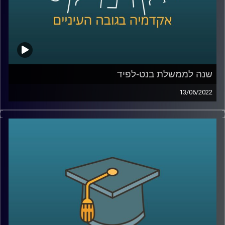
קרדיט תמונות:
AudioVersity
שנה לממשלת בנט-לפיד
13/06/2022
ממש היום לפני שנה הושבעה ממשלת ישראל ה-36 בראשות
נפתלי בנט עם יאיר לפיד כראש ממשלה חליפי. הממשלה
הזאת חוותה לא מעט תלתלות ויש שיגידו שהיכולת שלה
למשול מוטל בספק. בתכנית הזאת התארח ד"ר מעוז רוזנטל
מרצה בכיר בבית הספר לאודר לממשל לדבר על משילות,
הפלונטר הפוליטי בוא אנחנו נמצאים ועל שיטת הממשל
הישראלית.