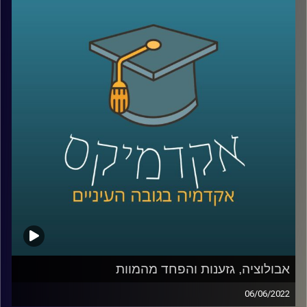
של הדרכון מנתב"ג, תיכוניסטים יצטלמו מהגב רצים לים עם
גלשן ביד כאילו בלי ידיעתם ומסיבות בריכה, יציאה עם חברים
או ארוחות במסעדה יצולמו כדי להבהיר לכולם
שהמצולמים בעלי חיי חברה עשירים. אבל מה קורה כאשר
המצב הכלכלי לא מאפשר לטוס לחו"ל, להיות בחוגים פוטוגנים
או לצאת למסעדות לעיתים קרובות ואפילו השכונה או חצר
הבית לא מספיק יפים כדי להצטלם בהם (ובטח שלא כוללים
בריכה).
בפרק הזה ענבר מיכלזון דרורי, חוקרת ומרצה על סוציולוגיה
דיגיטלית תרבות ובני נוער באינסטגרם בבר אילן ואצלנו בחטיבת
דאטה ממשל ודמוקרטיה על הפערים בין האינסטגרם של
נערות ונערים ממעמד נמוך לעומת כאלו ממעמד כלכלי גבוה,
איך מציגים חיים יפים בתוך מציאות שאינה פוטוגנית ומה זה אי
שוויון בנכסים דיגיטאליים.
אבולוציה, גזענות והפחד מהמוות
06/06/2022