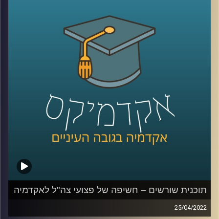
האזינו לשיחה שקיימתי עם ד"ר תמיר אביב, מתכנן עירוני ומרצה
בבית הספר לקיימות כאן באוניברסיטת רייכמן.
לשיחה על צדק עירוני –
לחצו כאן
קרדיט תמונות:
AudioVersity
תוכנית שורשים – חשיפה של פצועי צה"ל לאקדמיה
25/04/2022