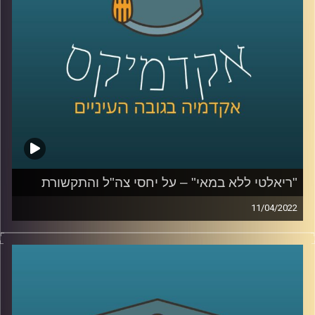
לשיחה על יחסי צה"ל והתקשורת הישראלית –
לחצו כאן
בצבא והצבאיות בישראל –
לחצו כאן
קרדיט תמונות:
AudioVersity
"ריאלטי ללא במאי" – על יחסי צה"ל והתקשורת
11/04/2022
בסוף השבוע שעבר נרצחו שלושה בני אדם בפיגוע ברחוב
דיזינגוף בתל אביב. המחבל נמלט והמרדף אחריו ברחובות תל
אביב סוקר מקרוב. קרוב מידי. בפרק הזה התארחה ד"ר מיכל
שביט מבית הספר לאודר לממשל. ד"ר שביט חוקרת של יחסי
הצבא והחברה בישראל ואת יחסי הצבא התקשורת. בפרק זה
שוחחנו על סיקור האירוע שהיה השבוע בתל אביב ועל יחסי