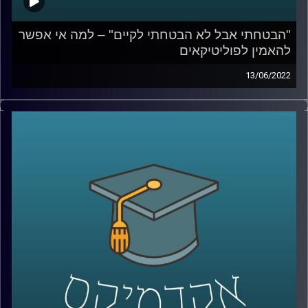
"הבטחתי אבל לא הבטחתי לקיים" – למה אי אפשר
להאמין לפוליטיקאים
13/06/2022
בישראל התרגלנו שהבטחות בחירות לא נועדו כדי להיות
מקויימות. בפרק הזה ד"ר מעוז רוזנטל, מרצה בכיר בבית הספר
לאודר לממשל, ידבר על הסיבות בגללן אי אפשר להאמין
לפוליטקאים, בכל העולם, איפה עובר הגבול בין שקר לאחריות
לאומית על דברים שרואים מכאן ומה המחיר של שקרים
פוליטים.
לשיחה על משילות – שנה לממשלת בנט לפיד –
לחצו כאן