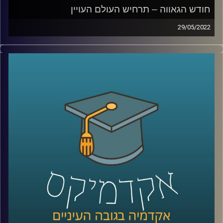
חודש הגאווה – תרחיש העולם העויין
29/05/2022
ששכיחות הדיכאון בקרב ילדים להטב"קים גדולה פי ארבעה
והם נוטים לחוש דיכאון כבר מגיל 10, משום שהם מרגישים
שונים מחבריהם. איך זה נראה בשטח, מה אפשר לעשות ואיך
מווסתים אמירות שיכולות להשפיע על המצב הנפשי של
להטב"קים?
האזינו לחלק השלישי של השיחה עם ד"ר גבע שנקמן מרצה
וחוקר בבית הספר לפסיכולוגיה כאן באוניברסיטת רייכמן וראש
מעבדת LGBTQ+ Psychology.
לשיחה על מחקר להטב"קי –
לחצו כאן
לשיחה על הורות גאה –
לחצו כאן