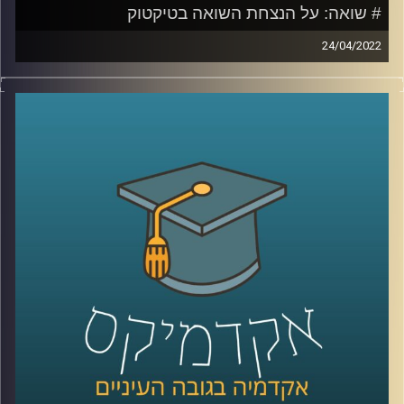
# שואה: על הנצחת השואה בטיקטוק
24/04/2022
סרטונים בטיקטוק בהם נערות מחופשות לקורבנות שואה או
תמונות זוועה ממחנות ריכוז והשמדה המלוות בשיר פופ קיצבי
יגרמו לרובנו רתיעה. עם זאת, מה שגורם לרוב האנשים לאי
נוחות זה בדיוק מה שמושך את תום דיבון, מרצה וחוקר בבית
הספר סמי עופר לתקשורת באוניברסיטת רייכמן ובמחלקה
לתקשורת באוניברסיטה העברית.
אז איך מנציחים את השואה בטיקטוק ולמה זה לא בהכרח דבר
שלילי להשתמש בפלטפורמה הזאת להנצחת השואה. האזינו
לשיחה שקיימתי עם תום דיבון.
קרדיט תמונות:
AudioVersity