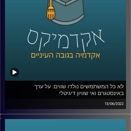
מה נחשב יפה יותר היום – שחור.
אז האם נעשה שינוי אמיתי ביחס בין העדות השונות, ממתי
להיות לבן זה שלילי והאם קים קרדשיאן עשתה שינוי אמיתי
שישאר איתנו לעוד שנים ארוכות? האזינו לחלק השני של
השיחה.
לשיחה על מעמדות כלכליים באינסטגרם –
לחצו כאן
לא כל המשתמשים נולדו שווים: על ערך
קרדיט תמונות:
AudioVersity
באינסטגרם ואי שוויון דיגיטלי
13/06/2022
בעידן בו אנו נמדדים על ידי כמות הלייקים והעוקבים חשוב
לתעד את הפעילות שאנחנו עושות ועושים ולהציג אותה
בקפידה – כל טיסה לחו"ל תכלול אלבום בהייליט הכולל תמונה