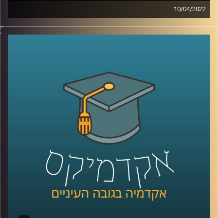
10/04/2022
דמיינו שהייתם יכולים לקבל כלי נגינה שבחיים לא ראיתם ותוך
5 דקות כבר לדעת איך לנגן בו שירים. עכשיו אתם יכולים
להפסיק לדמיין כי ישנם כלי נגינה חכמים – פרסונאליים
שבהם זה ממש אפשרי. רוצים לדעת איך זה עובד? האזינו
לשיחה עם ד"ר רויטל הולנדר מבית הספר ליזמות כאן
באוניברסיטת רייכמן.
לשיחה עם ד"ר רויטל הולנדר על יזמות מוזיקאלית –
לחצו כאן
לשיחה עם ד"ר רויטל הולנדר על מחשבים שמלחינים מוזיקה
בלחיצת כפתור –
לחצו כאן
קרדיט תמונות:
AudioVersity