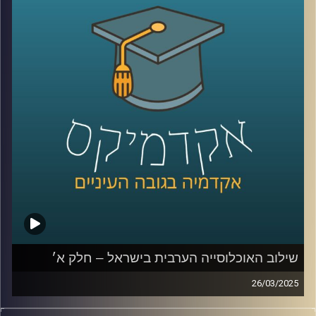
הערבית אל מול החברה הכללית גדולים?
בפרק הזה נדבר יותר על מוביליות חברתית, השכלה, מי הולך
ללמוד יותר גברים ערביים או נשים ערביות, למה פעם גבריים
ערביים למדו יותר והיום פחות, מהי החלטת החומש לחברה
הערבית
ולמה האוכלוסייה הערבית לא יודעת עברית?
שוב איתנו ד״ר מריאן תחאוכו, חוקרת בכירה במכון אהרן
למדיניות כלכלית בבית ספר טיומקין לכלכלה – אוניברסיטת
רייכמן, ועומדת בראש המרכז לחברה הערבית.
קרדיט תמונות:
AudioVersity
שילוב האוכלוסייה הערבית בישראל – חלק א׳
26/03/2025
סוגיית התעסוקה של הציבור הערבי בישראל והפערים