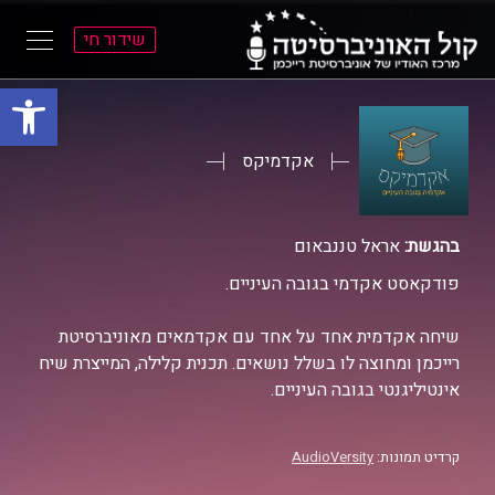
שידור חי
פתח סרגל
ל
ל
תוכן
תפריט
ראשי
ראשי
אקדמיקס
בהגשת:
אראל טננבאום
פודקאסט אקדמי בגובה העיניים.
שיחה אקדמית אחד על אחד עם אקדמאים מאוניברסיטת
רייכמן ומחוצה לו בשלל נושאים. תכנית קלילה, המייצרת שיח
אינטיליגנטי בגובה העיניים.
קרדיט תמונות:
AudioVersity