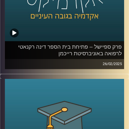
קרדיט תמונות:
AudioVersity
פרק ספיישל – פתיחת בית הספר דינה רקנאטי
לרפואה באוניברסיטת רייכמן
26/02/2025
אוניברסיטת רייכמן ממשיכה להתרחב ולהתבסס, והפעם עם
הקמת בית הספר לרפואה על שם דינה רקנאטי. כיום, רק 30%
מהרופאים בישראל למדו בארץ, ובית הספר החדש שואף לתת
מענה לצורך בהכשרת רופאים מקומיים.
באירוע הפתיחה התקיים טקס ה”חלוק הלבן”, המסמן את
תחילת הלימודים הקליניים של הסטודנטים ואת מחויבותם
לערכי הרפואה. במסגרת הטקס קיבלו הסטודנטים את חלוקי
הרופאים הלבנים ונשבעו לפעול על פי אתיקה מקצועית