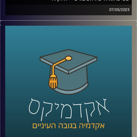
07/05/2025
גם באולימפיאדה שהתרחשה השנה בפריז והייתה מלאה בענפי
ספורט וספורטאים מהשורה הראשונה, היו ספורטאים
שהתמודדו עם אתגרים בבריאות הנפש. אולם כבר
האולימפיאדה הקודמת בטוקיו 2020 התמודדה עם אתגרים
נפשיים משמעותיים, כאשר ספורטאים רבים חוו משברים
אישיים ונפשיים. בזכות ספורטאיות כמו סימון ביילס ונעמי
אוסקה, שדיברו בפתיחות על בריאות הנפש, המשחקים
האולימפיים והפאראלימפיים הפכו לנקודת ציון חשובה בהכרה
ובתמיכה בשיח על בעיות נפשיות וסיוע פסיכולוגי לספורטאים.
כיום, המודעות לקשיים נפשיים וללחצים הנלווים לעשייה
ספורטיבית תחרותית גבוהה יותר מאי פעם. חשוב לזכור
שספורטאים הם בני אדם עם תחושות כמו מתח, כאב, לחץ,
ציפיות, אכזבות וכישלונות, והתחום הספורטיבי מגדיל את כל
אלו. הצורך להשיג הישגים גבוהים ולהישאר ב-Top, במיוחד
מגיל צעיר, יחד עם שעות רבות של אימונים, מוסיף למתח
הנפשי. כאן נכנסים לתמונה פסיכולוגים של הספורט.