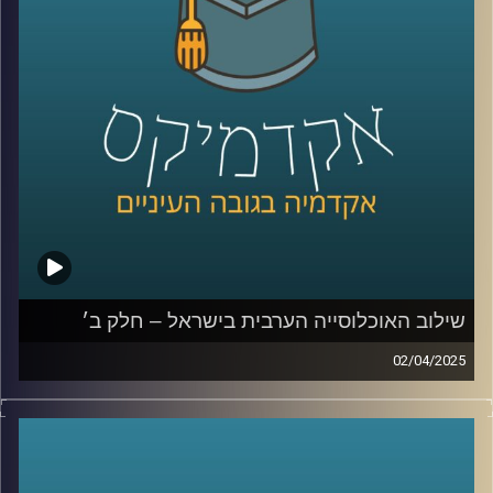
תופעת הצעירים חסרי המעש , מה צריך לקרות כדי להתחיל שיח
בין האוכלוסיות השונות והאם יש מקום לאופטימיות בעתיד?
שוב איתנו לפרק האחרון בסדרה ד״ר מריאן תחאוכו, חוקרת
בכירה במכון אהרן למדיניות כלכלית בבית ספר טיומקין
לכלכלה – אוניברסיטת רייכמן, ועומדת בראש המרכז לחברה
הערבית.
קרדיט תמונות:
AudioVersity
שילוב האוכלוסייה הערבית בישראל – חלק ב׳
02/04/2025
בפרק הקודם דיברנו קצת על אוכלוסיות בישראל, איך מחלקים
לאוכלוסיות, למה בכלל שווה להשקיע באוכלוסייה הערבית
מנקודת מבט כלכלית אבל גם אישית, מה זה מוביליות חברתית
ומה המצב אצלנו במדינה? ועד כמה הפערים של החברה