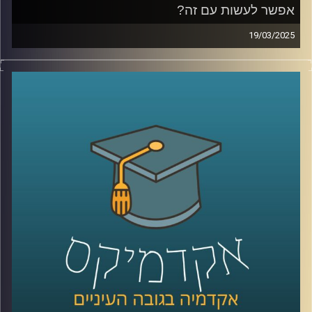
אפשר לעשות עם זה?
19/03/2025
כבר כמה שנים שאנחנו חיים בחוסר ודאות, מהקורונה, דרך
הרפורמה המשפטית ועד המלחמה הנוכחית, ואפשר לומר
שהדבר הכי ודאי הוא חוסר הוודאות עצמו. אבל דווקא
בתקופה כזו, כשמצב הכלכלה מתערער והגזירות מתהדקות,
הישראלים ממשיכים לצרוך, לפעמים אפילו יותר. למה זה
קורה? אילו הטיות פסיכולוגיות גורמות לנו להוציא כסף גם
כשאנחנו יודעים שזה לא בהכרח הדבר הנכון? איך חברות
וממשלות מנצלות את זה לטובתן, ומה אנחנו יכולים לעשות כדי
להתנהל כלכלית בצורה חכמה יותר, במיוחד כשנדמה שהכל
פועל נגדנו?
אז כדי לדבר על כל אלו ויותר הצטרפה אלינו פרופ׳ מורן אופיר,
חברת סגל בבית הספר הארי רדזינר למשפטים באוניברסיטת
רייכמן
קרדיט תמונות:
AudioVersity