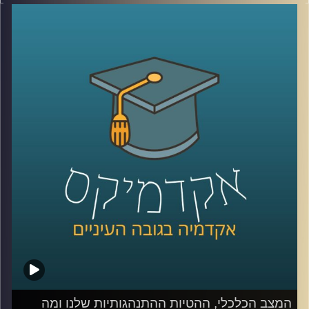
המשמעותיים מול האוכלוסייה הכללית אשר העמיקו במהלך
המשברים שחווינו כאן בשנים האחרונות, היא סוגיה מרכזית
המשפיעה על החוסן החברתי והכלכלי במדינת ישראל.
בנוסף לפגיעה בצמיחה במשק ובתוצר, לשיעורי התעסוקה
והפריון הנמוכים בקרב העובדים הערבים יש השלכות על רוב
היבטי החיים בחברה הערבית
כדי לדון בסוגיות הללו הצטרפה אלינו היום ד״ר מריאן תחאוכו,
חוקרת בכירה במכון אהרן למדיניות כלכלית בבית ספר טיומקין
לכלכלה – אוניברסיטת רייכמן, ועומדת בראש המרכז לחברה
הערבית.
קרדיט תמונות:
AudioVersity
המצב הכלכלי, ההטיות ההתנהגותיות שלנו ומה