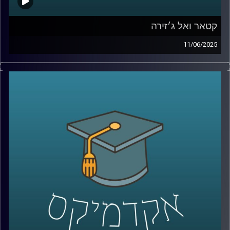
קטאר ואל ג׳זירה
11/06/2025
מי מאיתנו לא שמע על קטאר? מדינה קטנה, פחות מחצי
מגודלה של ישראל אבל עם נוכחות גלובלית שאי אפשר
להתעלם ממנה.
בין השנים 2014 ל־2019, קטאר תרמה למעלה מ־1.4 מיליארד
דולר לאוניברסיטאות אמריקאיות. היא השקיעה 220 מיליארד
דולר במונדיאל שנערך על אדמתה, רכשה קבוצות כדורגל כמו
פריז סן ז’רמן, חתמה על חוזי נשק בעשרות מיליארדים ולפי
פרסומים, גם טיפחה קשרים אסטרטגיים עם מנהיגים
באפריקה, באירופה ובמזרח התיכון.
אבל הכסף הוא לא המטרה. הוא הכלי. המטרה האמיתית היא
עוצמה: תדמית, גישה והשפעה על דעת קהל עולמית.
ובמרכז האסטרטגיה הזו עומד גוף תקשורת אחד אל-ג'זירה.
ערוץ חדשות שצמח מקטאר, הפך לאחד המשפיעים בעולם,