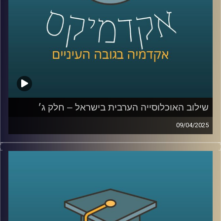
וחברת פקולטה בתחום המיקרוביולוגיה, ביולוגיה סינטטית
וביוטכנולוגיה. אילנה שואפת להבין את התנהגות התאים
הבודדים והקהילה הנוצרת בידי מיקרואורגניזמים. קבוצתה
מתאפיינת בגישה משלבת הכוללת אנליזות מתחומי הכימיה,
ביולוגיה של התא, גנטיקה וביולוגיה סינטטית.
המכון Scojen לביולוגיה סינתטית
קרדיט תמונות:
AudioVersity
שילוב האוכלוסייה הערבית בישראל – חלק ג׳
09/04/2025
בפרק הקודם דיברנו על מוביליות חברתית, השכלה, מי הולך
ללמוד יותר גברים ערביים או נשים ערביות, למה פעם גבריים
ערביים למדו יותר והיום פחות, מהי החלטת החומש לחברה
הערבית
ולמה האוכלוסייה הערבית לא יודעת עברית?
בפרק הזה נדבר יותר על אלימות ופשיעה בחברה הערבית, מה
קרה בקורונה, למה אין מהומות כמו שהיו בשומר החומות,