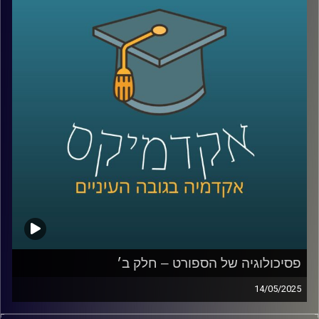
והאם ייתכן שכלכלה, חברה וסביבה לא עומדות בסתירה אלא
דווקא תלויות זו בזו?
במקביל, הבינה המלאכותית היוצרת נכנסת לעולמנו בקצב
מסחרר, ומציעה פתרונות טכנולוגיים פורצי דרך לאתגרים
סביבתיים וחברתיים.
אבל גם כאן ההתלהבות מלווה בחשש: מה ההשפעה של
האלגוריתמים על פרטיות, תעסוקה וצריכת אנרגיה?
האם מדובר במהפכה ירוקה או באשליה מסוכנת?
כדי לדבר על כל השאלות האלו, נמצא איתנו היום אחד הקולות
המובילים בישראל בכל מה שקשור ל-ESG, פיננסים ומנהיגות
ערכית:
יאיר אבידן, יו״ר הועדה המייעצת וראש פורום עמיתים במרכז
אריסון ל-ESG באוניברסיטת רייכמן, ולשעבר המפקח על
הבנקים שמאחוריו תפקידים מרכזיים בכלכלה הישראלית.
פסיכולוגיה של הספורט – חלק ב׳
14/05/2025
קרדיט תמונות:
AudioVersity