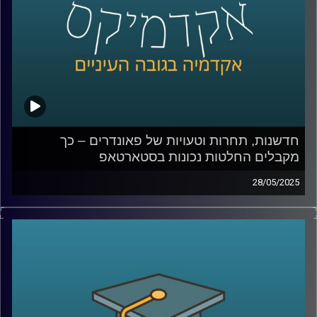
האם רובוט יכול לגרום לי לקנות משהו, או דווקא לגרום לי
להרגיש שייך? ואיפה עובר הקו בין טכנולוגיה שמשפרת את
חיינו לכזו שמעצבת אותנו מבלי שנרגיש
קרדיט תמונות:
AudioVersity
חדשנות, תחרות וטעויות של פאונדרים – כך
מקבלים החלטות נכונות בסטארטאפ
28/05/2025
מה קורה כשסטארטאפ נכנס לשוק תחרותי?
האם ניסיון קודם ומעורבות הפאונדרים תמיד עוזרים או
שלפעמים דווקא מגבילים?
ומה אפשר ללמוד מהחברות שלא “בזבזו משבר טוב”?
בפרק הזה של אקדמיקס אני מארחת את פרופ’ ניראון חשאי,
דיקן בית הספר אריסון למנהל עסקים באוניברסיטת רייכמן,