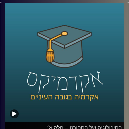
בפרק הקודם דיברנו על מה היא פסיכולוגיה של הספורט, אילו
אתגרים הספורטאים מתמודדים איתם, ניצחון, איך מנתחים
קשיים מנטלים של ספורטאים, שופטים ורפורמות בתחום
השיפוט
ובפרק הזה נמשיך ונדבר עם ד״ר רועי סמואל, חוקר ומרצה
בפסיכולוגיה של הספורט והפעילות הגופנית בחטיבת
הפסיכולוגיה של הספורט, המאמץ, והביצוע באוניברסיטת
רייכמן.
נעמיק בתחום המשברים נפשיים, פציעות, אולימפיאדה,
התמודדויות וטעויות של ספורטאים, מעורבות הורית ותיאוריות
משמעותיות בתחום שמקבלות תוקף ממש בימים אלו.
קרדיט תמונות:
AudioVersity
פסיכולוגיה של הספורט – חלק א׳