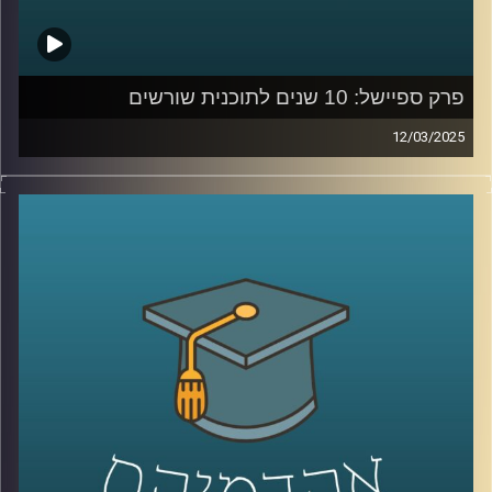
פרק ספיישל: 10 שנים לתוכנית שורשים
12/03/2025
תוכנית שורשים
באוניברסיטת רייכמן פועלת מאז 2016 במטרה
לשלב פצועי ופצועות צה”ל בעולם האקדמיה כחלק מתהליך
השיקום שלהם. עם תמיכה אישית, ליווי חונכים וקורסים
אקדמאים, התוכנית מעניקה הזדמנות לרכוש מיומנויות חדשות
ולבנות עתיד אקדמי ומקצועי. לכבוד 10 שנים לשורשים,
אירחתי את רייצ’ל טומס רזניק – מנהלת מרכז הנגישות וכישורי
הלמידה והתוכנית, נעם שייר ויובל תמיר – חונכים בתוכנית,
ורועי משה – משתתף במסלול.
בואו לשמוע על הדרך, האתגרים וההשפעה האדירה של
שורשים על חייהם של רבים!