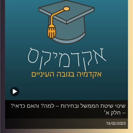
החדשה, אילו שינויים צריכים להיעשות ואפילו קצת על הרכבת
הקלה.
פרק נוסף עם ליאור אקרמן, ראש תחום החוסן הלאומי במכון
למדיניות ואסטרטגיה באוניברסיטת רייכמן, בכיר שב״כ לשעבר
ויו״ר מועצת העם החדשה.
קרדיט תמונות:
AudioVersity
שינוי שיטת הממשל ובחירות – למה? והאם כדאי?
– חלק א׳
13/02/2025
השנה וחצי האחרונות הציפו המון בעיות במערכת השלטונית