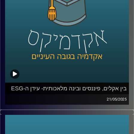
חוקר מוביל בתחום האסטרטגיה, חדשנות ויזמות.
נשוחח על מצבה של ישראל כ”אומת הסטארטאפ”, על
האתגרים של יזמים ומנהלים בעידן כאוטי, AI , ועל שלושה
מהמחקרים שלו – שמלמדים אותנו איך תחרות, חדשנות וניסיון
מעצבים את ההצלחה של חברות.
קרדיט תמונות:
AudioVersity
בין אקלים, פיננסים ובינה מלאכותית- עידן ה-ESG
21/05/2025
עולם הפיננסים, שהיה מזוהה במשך עשורים עם מספרים,
רווחים וצמיחה, מתמודד היום עם שאלות נוספות: איך
ממשיכים להרוויח מבלי להרוס? איך שומרים על שוק תחרותי
מבלי לפגוע בשוויון?