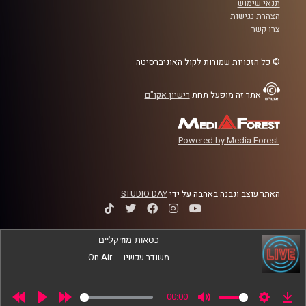
תנאי שימוש
בכיר ומוביל את מעבדת Neuroscience of Psychopathology
הצהרת נגישות
בביה"ס לפסיכולוגיה באוניברסיטת רייכמן.
צרו קשר
קרדיט תמונות:
AudioVersity
© כל הזכויות שמורות לקול האוניברסיטה
אתר זה מופעל תחת
רישיון אקו"ם
Powered by Media Forest
האתר עוצב ונבנה באהבה על ידי
STUDIO DAY
כסאות מוזיקליים
משודר עכשיו
-
On Air
00:00