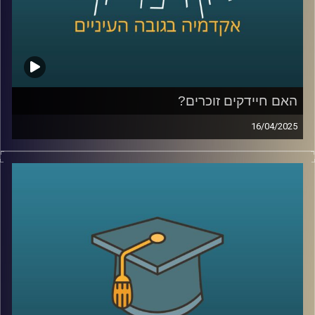
פרטיות וסייבר.
קרדיט תמונות:
AudioVersity
האם חיידקים זוכרים?
16/04/2025
בגופנו חיים כ-40 טריליון חיידקים, אבל רק בשנים האחרונות
אנחנו מתחילים להבין עד כמה הם חכמים. מחקרים מגלים
שלחיידקים מסוימים יש יכולת לזכור חוויות, מה שעשוי לשנות
לחלוטין תחומים כמו רפואה, פרוביוטיקה, חקלאות ותעשייה.
בפרק הזה נגלה איך היצורים הזעירים הללו, שנחשבו בעבר
לפשוטים, בעצם חיים כחברה מתוחכמת, משתפים פעולה
ואפילו מקריבים את עצמם – וכל זה עשוי להוביל למהפכה
ביולוגית של ממש.
בפרק זה זכיתי לארח את ד"ר אילנה קולודקין-גל, מרצה בכירה