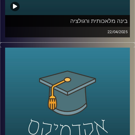
אז כדי לדבר על כל אלו הצטרף אלינו היום ד״ר רועי סמואל
יועץ, חוקר ומרצה בפסיכולוגיה של הספורט והפעילות הגופנית
בחטיבת הפסיכולוגיה של הספורט, המאמץ, והביצוע
בינה מלאכותית ורגולציה
באוניברסיטת רייכמן.
22/04/2025
הבינה המלאכותית רצה קדימה, אבל הרגולציה רק מתחילה
להבין את הכללים. בזמן שכלים כמו ChatGPT מנסחים,
מנתחים ויוצרים תמונה של סטודיו ג׳יבלי בלחיצת כפתור,
קרדיט תמונות:
AudioVersity
שאלות של אתיקה, פרטיות, וקניין רוחני צפות בכל תחום.
אז איך מתמודדים האיחוד האירופי והשוק האמריקאי?
מי שומר על הזכויות שלנו כשהאלגוריתם יוצר תוכן? איך
מאזנים בין חופש פיתוח לאחריות חברתית?
והאם ישראל צריכה לבחור צד או לסלול דרך משלה?
בדיוק על זה ועוד נדבר היום עם שני מומחים כאן
מהאוניברסיטה:
ד״ר אביב גאון, חבר סגל בבית ספר הארי רדזינר למשפטים וד״ר
יובל ריינפלד, בית ספר הארי רדזינר למשפטים, בינה מלאכותית,