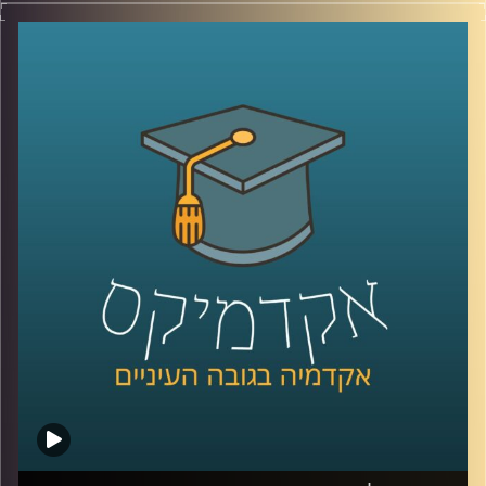
שלנו, בין אם בתשתיות,בריאות, רווחה ביטחון ובעצם בכלל
הסקטורים.
כך למשל בתחום החינוך, דוחות שונים של ה־OECD מצביעים
על כך שעל אף שתקציב החינוך הישראלי ואחוז בעלי ההשכלה
הגבוהה הוא מהגבוהים באירופה.
הצפיפות בכיתות היא מהגבוהות בעולם, הישגי התלמידים ושכר
המורים הם מהנמוכים בעולם המערבי.
בנוסף, מדינת ישראל בת ה-76 סובלת מחוסר יציבות שלטונית,
זוהי ממשלתינו ה-37, כלומר תחלופה של בערך כל שנתיים.
אז מה עושים? יש כאלו שסוברים שחייבים לשנות את השיטה,
שיטת הבחירות והשלטון.