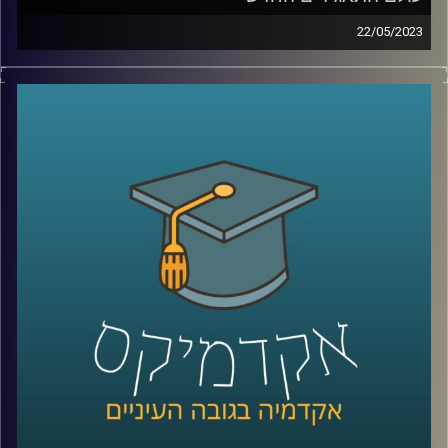
22/05/2023
עולם המימון והתאגידים משתנה כנגד עינינו. פרופסור רובין
יספר לך השינוי, הצרכים החדשים של תאגידים ותפקידם
החברתי החדש
קרדיט תמונות:
AudioVersity