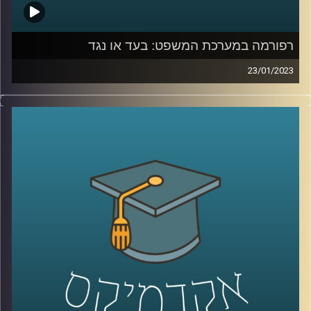
רפורמה במערכת המשפט: בעד או נגד
23/01/2023
בשבועות האחרונים מקדמת הממשלה רפורמה במערכת
המשפט. כתוצאה מכך, הרוחות במדינה סוערות. פרופסור יניב
רוזנאי, סגן דיקן בית הספר למשפטים ומומחה למשפט חוקתי
יסביר על הרפורמה והשלכותיה על כלל המערכות בישראל.
קרדיט תמונות:
AudioVersity