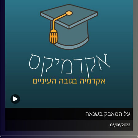
לישראל ואילו הזדמנויות יש לנו בעת הזו?
כדי לשפוך אור על המצב בהאג הצטרפה אלינו ד"ר דנה וולף,
ראשת חטיבת משפט וביטחון בבית הספר לאודר לממשל,
דיפלומטיה ואסטרטגיה.
קרדיט תמונות:
AudioVersity
על המאבק בשנאה
05/06/2023
בשנים האחרונות, בעקבות עלייתן של הרשתות החברתיות