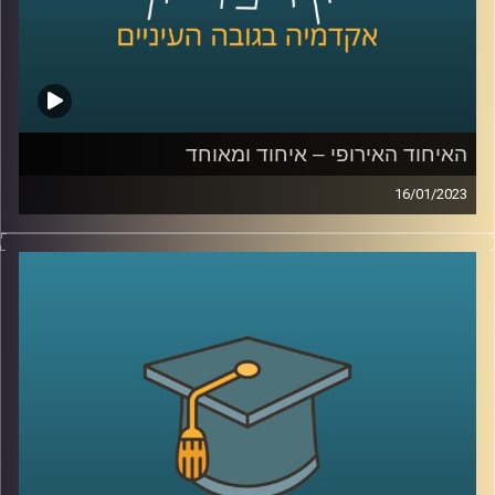
האיחוד האירופי – איחוד ומאוחד
16/01/2023
בשנים האחרונות עומד האיחוד האירופי בפנים אתגרים שונים.
גל מהגרים, מגיפת הקורונה וכיום המלחמה באוקראינה. בפרק
זה ד״ר עמנואל נבון יסביר על הקמתו של האיחוד האירופי,
מטרתו וכלל הקשיים העומדים בפניו
קרדיט תמונות:
AudioVersity