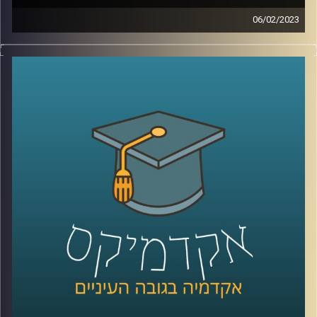
06/02/2023
בשנים האחרונות המשפט הבינלאומי הפך לזירת לאחד ממוקדי
המאבק המרכזיים של מדינת ישראל. כדי להבין טוב יותר את
האיום איתו מתמודדת מדינת ישראל, הצטרפה אלינו ד״ר דנה
וולף
קרדיט תמונות:
AudioVersity