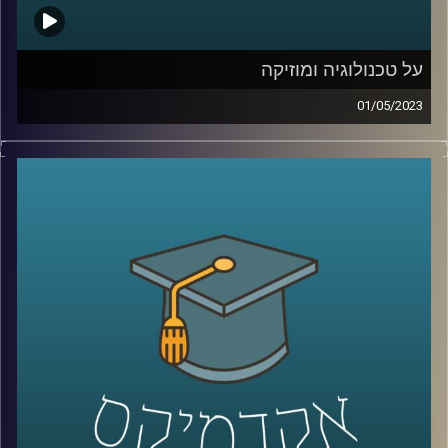
על טכנולוגיה ומוזיקה
01/05/2023
לרוב אנו מחלקים את עולמות הטכנולוגיה והמוזיקה לשני
עולמות נפרדים. אך מה קורה כשהם נפגשים? ד״ר רויטל
הולנדר תספר על הקשר בין יצירתיות, מוזיקה וטכנולוגיה
קרדיט תמונות:
AudioVersity