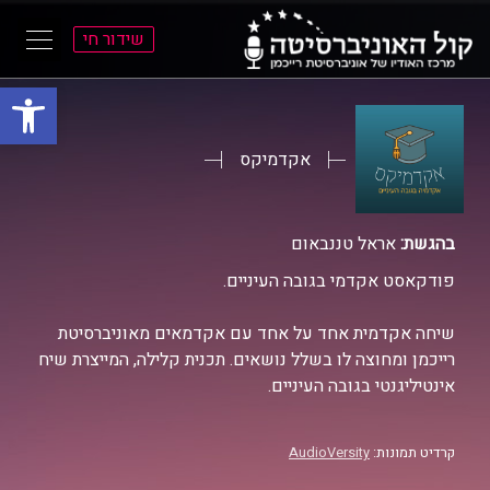
שידור חי
פתח סרגל
ל
ל
תוכן
תפריט
ראשי
ראשי
אקדמיקס
בהגשת:
אראל טננבאום
פודקאסט אקדמי בגובה העיניים.
שיחה אקדמית אחד על אחד עם אקדמאים מאוניברסיטת
רייכמן ומחוצה לו בשלל נושאים. תכנית קלילה, המייצרת שיח
אינטיליגנטי בגובה העיניים.
קרדיט תמונות:
AudioVersity