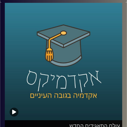
צמחה גם השנאה. עורך דין אילן יונש ואופיר טבת יספרו על
הקליניקה למאבק בשנאה, פועלה ועל הדרכים להאבק ולמגר
שנאה
קרדיט תמונות:
AudioVersity
עולם התאגידים החדש