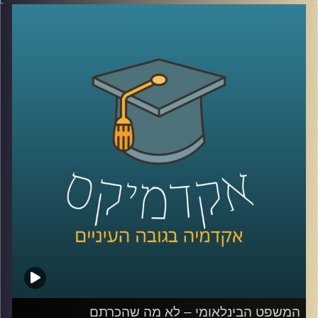
מושגים כמו פייק ניוז, עובדות אלטרטיביות, רשתות חברתיות
וקיטוב חברתי מאיימים על יציבותיהן של חברות דמוקרטיות.
ד״ר עמית לביא דינור, דיקנית ביהס סמי עופר לתקשורת תסביר
על משבר האמון והסכנה לדמוקרטיה
קרדיט תמונות:
AudioVersity
המשפט הבינלאומי – לא מה שהכרתם