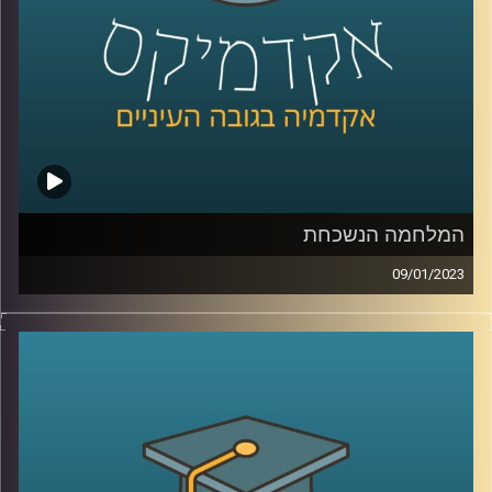
המלחמה הנשכחת
09/01/2023
בסוף המאה ה20 ותחילתה של המאה ה21 ניהל המערב מלחמה
כנגד אויב חדש, ארגוני הטרור האסלאמיסטים. שיאה של
המלחמה הוא כמובן פיגוע ה11/9 והופעתו של דעאש. בפרק
זה ד״ר מיכאל ברק יסקור את המאבק בארגוני הג׳יהאד והאם
המלחמה הזאת מאחורינו
קרדיט תמונות:
AudioVersity