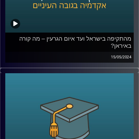
המעבדה לקבלת החלטות ממוחשבת, אוניברסיטת רייכמן.
פרסם 15 ספרים בתחום
קרדיט תמונות:
AudioVersity
מהתקיפה בישראל ועד איום הגרעין – מה קורה
באיראן?
15/05/2024
בליל ה- 14 באפריל, בזמן שאנחנו חיכינו בחרדה למתקפת
הטילים והכטב"מים מאיראן , היו כאלו גם בצד השני שנכנסו
ללחץ.
ברשתות החברתיות הופצו תמונות וסרטונים של אנשים שרצים
להצטייד במצרכים ושתייה ואפילו בדלק מחשש לתגובת נגד
ישראלית.
אז מה כל זה אומר על מה שקורה באיראן כרגע?