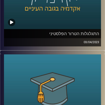
התגלגלות הטרור הפלסטיני
03/04/2023
במשך שנים איים הטרור הפלסטיני על חיי אזרחי מדינת ישראל.
אך מתי הוא החל? מי הוביל אותו? בפרק זה ד"ר אלי כרמון יספר
את סיפורו של הטרור הפלסטיני שעם השנים הפך למאבק
פוליטי
קרדיט תמונות:
AudioVersity