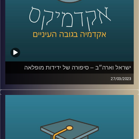
ישראל וארה״ב – סיפורה של ידידות מופלאה
27/03/2023
יחסי ישראל וארה״ב מוכרים לנו הישראלים כידידות טובה
וארוכת שנים. אך האם זה תמיד היה כך?
ד״ר אמנון כוורי יספר על היחסים בין ישראל וארה״ב, מה עומד
בבסיסם ומהם האתגרים העומדים בפניהם
קרדיט תמונות:
AudioVersity