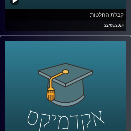
קבלת החלטות
22/05/2024
לאחר ה- 7 באוקטובר, התעוררו שאלות רבות לגבי רציונליות
ההחלטות של יחיא סינוואר, מנהיג חמאס בעזה.
ישנן מחלוקות בין מומחים באשר לרציונליות של סינוואר
בקבלת החלטות. בהתחשב בתוצאות הקשות של המלחמה
בעזה שבה איבד חמאס חלק ניכר מיכולותיו הצבאיות. רבים
סבורים שסינוואר פועל באופן שאינו רציונלי,לעומתם, יש
הטוענים שאמנם הוא פסיכופט, אך הוא מקבל החלטות
רציונליות.
מחקר במעבדה לקבלת החלטות ממוחשבות באוניברסיטת
רייכמן מנסה להעריך את מידת הרציונליות בהחלטותיו של
סינוואר ולהבין את השיקולים והתהליכים המובילים להחלטות
אלו, תוך התחשבות במרכיבים פסיכולוגיים ואידאולוגיים.
אז איתנו כאן פרופ׳ אלכס מינץ, פרופ׳ אלכס מינץ, ראש