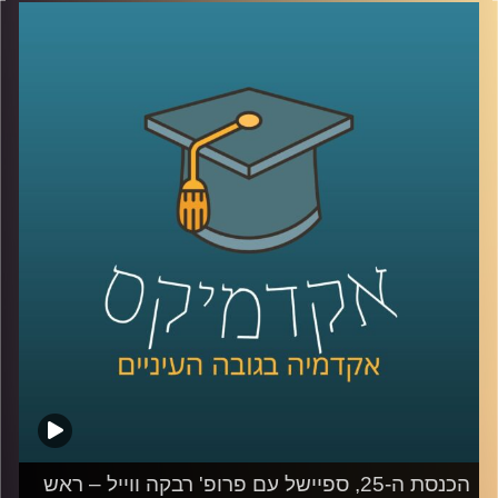
האלה נוספו לשילוש הזה נדבכים נוספים, כמו הרשת החברתית
ובעלי הון. כדי להבין טוב יותר את כללי המשחק החדשים,
הצטרפה אלינו פרופסור קרין נהון.
קרדיט תמונות:
AudioVersity
הכנסת ה-25, ספיישל עם פרופ' רבקה ווייל – ראש