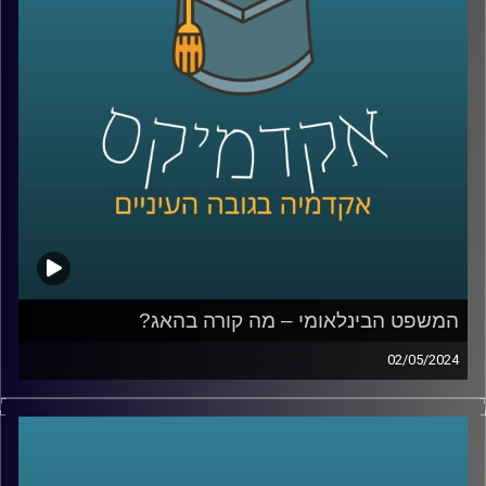
מושגים כלכליים כדאי לכל אחד מאיתנו לדעת
אז איתנו כאן בפרק של היום ד״ר יעל הדס ראשת התכניות
לכלכלה בבית הספר הבינלאומי באוניברסיטת רייכמן.
קרדיט תמונות:
AudioVersity
המשפט הבינלאומי – מה קורה בהאג?
02/05/2024
במשך שנים ישראל טענה כי לבית הדין הבינלאומי אין סמכות
לדון בסכסוך הישראלי־פלסטיני, אך כפי שאנחנו יודעים
המשפט מתנהל וחוקר את המתקפה של חמאס ואת הלחימה
מאז, אז מה בעצם קורה שם, מה הנזקים הפוטנציאליים