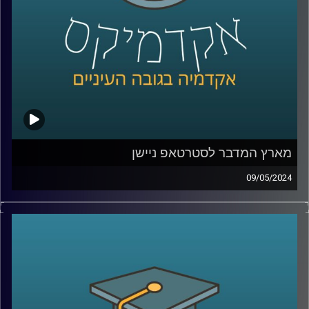
איתנו בפרק של היום ד״ר מאיר ג'בדנפר, מומחה לפוליטיקה
עכשווית של איראן, בבית הספר לאודר לממשל, דיפלומטיה
ואסטרטגיה באוניברסיטת רייכמן.
קרדיט תמונות:
AudioVersity
מארץ המדבר לסטרטאפ ניישן
09/05/2024
שממה חרבה, ענייה ועלובה, ככה תיאר את מדינת ישראל מארק
טווין לפני 150 שנה.
מדינת ישראל נחשבת כיום לאחת המדינות העשירות ביותר
בעולם.למרות אנחנו נמצאים באמצע המדבר המזרח תיכוני,
כשסביבנו לא מעט אויבים שרוצים בהיעלמותנו. ולמרות זאת,
צמחה לה מדינה מערבית לתפארת, אז איך זה קרה? ואיזה