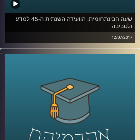
שעה הבינתחומית: הוועידה השנתית ה-45 למדע
ולסביבה
12/07/2017
תכנית מיוחדת של "השעה הבינתחומית" – ציקי
ישי מביא את כל הקולות הכי חמים ומעניינים
מהיום השני לועידה
.
קרדיט תמונות:
AudioVersity