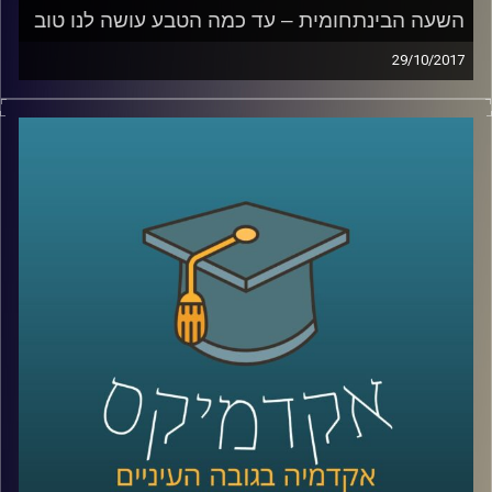
השעה הבינתחומית – עד כמה הטבע עושה לנו טוב
29/10/2017
בטן גב מול הים, ישיבה מול נוף מדברי עוצר
נשימה או אפילו סתם טיול בפארק העירוני
יכולים להרגיע אותנו, לעזור לנו להשתחרר
ולגרום למחשבות שלנו להיות ממוקדות יותר.
ד"ר נועה אלבלדה מתארת את הקשר שבין
יציאה לטבע לבין פעילות המוח האנושי וכיצד
התובנות הללו מיושמות במקומות שונים בעולם
קרדיט תמונות:
AudioVersity