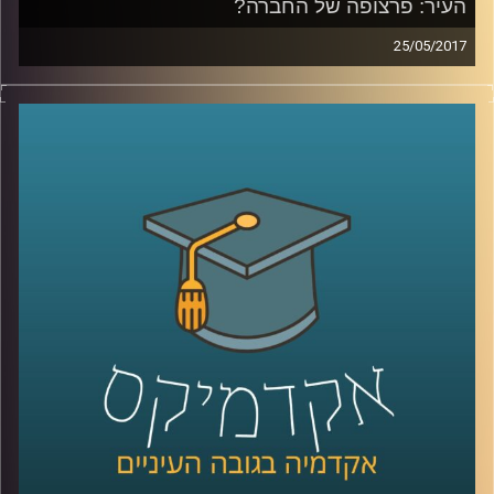
העיר: פרצופה של החברה?
25/05/2017
האם פני העיר הם רק חזות ויזואלית או שמא
הם משקפים את פני החברה? האם באמצעות
תכנון עירוני ניתן להנציח פערים חברתיים או
לחילופין לצמצם אותם? ד"ר נתי מרום מעניק
נקודת מבט חברתית אודות עולם התכנון העירוני
בין תל אביב למומבאיי. כמו כן, עם אילו סוגיות
עלינו להתמודד בהקשר זה בעודנו נמצאים
בעיצומו של תהליך העיור ההיסטורי, בו רוב בני
האדם על פני כדור הארץ גרים בערים ומגמה זו
רק הולכת וגדלה
?
קרדיט תמונות:
AudioVersity