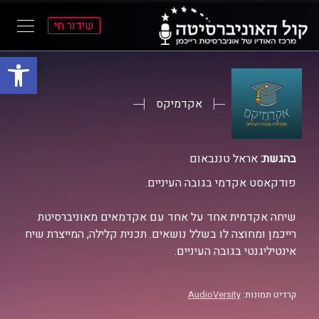
שידור חי
פתח סרגל
ל
ל
תוכן
תפריט
ראשי
ראשי
אקדמיקס
בהגשת:
אראל טננבאום
פודקאסט אקדמי בגובה העיניים.
שיחה אקדמית אחד על אחד עם אקדמאים מאוניברסיטת
רייכמן ומחוצה לו בשלל נושאים. תכנית קלילה, המייצרת שיח
אינטיליגנטי בגובה העיניים.
קרדיט תמונות:
AudioVersity