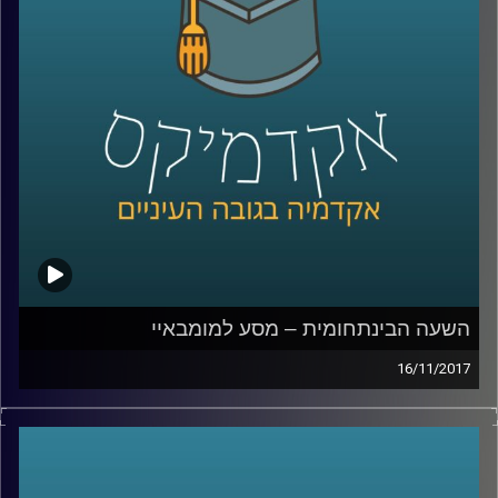
היקף התופעה, על האתגרים שהיא מציבה ועל
הרצון האנושי, שעדיין קיים, לתוכן אותנטי
קרדיט תמונות:
AudioVersity
השעה הבינתחומית – מסע למומבאיי
16/11/2017
היא אחת מהערים הגדולות ביותר בעולם
ושוכנים בה בערבוביה עוני מחפיר ועושר קיצוני,
יופי וכיעור. ד"ר נתי מרום, תמר עקוב ואמה