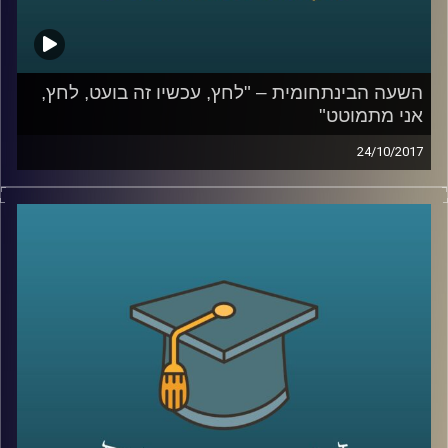
השעה הבינתחומית – "לחץ, עכשיו זה בועט, לחץ,
אני מתמוטט"
24/10/2017
כיצד מנגנון הסטרס שומר עלינו ומתי הוא
מתחיל לסכן אותנו? ד"ר נועה אלבלדה עומדת
על המרכיבים שבגינם הסטרס הפך לכל כך
דומיננטי באורח החיים המערבי ומסבירה למה
לזברות אין אולקוס
קרדיט תמונות:
AudioVersity