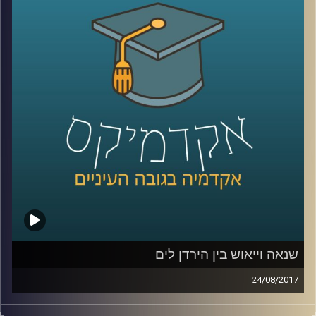
אילוצי ההיסטוריה חזקים אפילו יותר מטראמפ,
פוטין וקים ג'ונג און
קרדיט תמונות:
AudioVersity
שנאה וייאוש בין הירדן לים
24/08/2017
מעבר להבטחות היסטוריות, לאמונה בצדקת