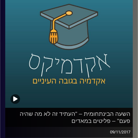
פסוואני שבו מסיור במומבאיי ונותנים הצצה
לאתגרים האדירים בפניהם ניצבת העיר, לקשיי
התחבורה והדיור ולסיפורים האנושיים המרגשים
קרדיט תמונות:
AudioVersity
השעה הבינתחומית – "העתיד זה לא מה שהיה
פעם" – פליטים במאדים
09/11/2017