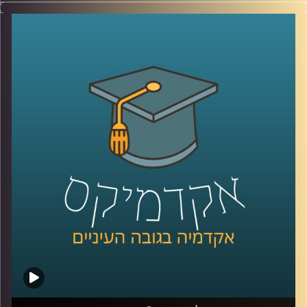
מה הקשר בין ליטוף נשי בכתף לכסף שלנו? ובין
מטפס הרים למהמר כפייתי? ד"ר הדס אראל
עומדת על תהליכי קבלת ההחלטות שלנו,
מסבירה למה אנחנו כל כך שונאים להפסיד וגם
למה לאחר שתדעו את כל זה, ברגע האמת,
כנראה שהמניפולציה הבאה תצליח לעבוד
עליכם
.
קרדיט תמונות:
AudioVersity