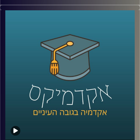
לא רחוק היום שבו בכדור הארץ לא יהיו מספיק
משאבים לתמוך באוכלוסייה ועקב משברים
סביבתיים מיליונים ייאלצו לנדוד מבתיהם
למקומות חלופיים. פרופסור יואב יאיר על
פתרונות ההגירה האלטרנטיביים שהאנושות
תהיה חייבת לספק: אז היכן ניתן לקיים חיים
אנושיים מחוץ לכדור הארץ? במה זה כרוך?
וכמה אנו רחוקים מהיום שזה יקרה? | הפרק
הראשון בסדרת "העתיד זה לא מה שהיה פעם
"
קרדיט תמונות:
AudioVersity