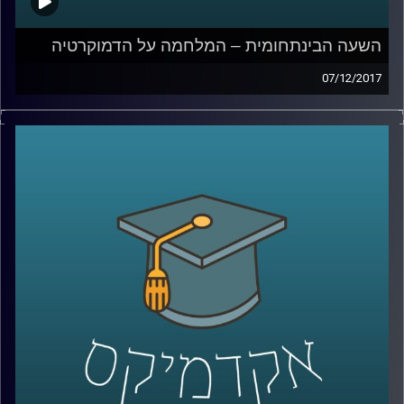
השעה הבינתחומית – המלחמה על הדמוקרטיה
07/12/2017
אלו ימים מבלבלים עבור שוחרי הדמוקרטיה.
בכירים מובלים לחדרי חקירות, מועמדים
פופוליסטיים גורפים קולות רבים ומפלגות
קיצוניות מקבלות לגיטימציה מההמון. ד"ר עמיחי
מגן מסביר מדוע דווקא בימים בהם האמון
בשיטה הולך ודועך יש לשמור עליה מכל משמר
ואיך, על אף הכל, הדמוקרטיה הישראלית בימים
אלו היא לא פחות מנס
קרדיט תמונות:
AudioVersity