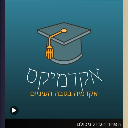
הדרך ולהתחמשות מתמדת, בסכסוך
הישראלי-פלסטיני המתמשך והעקוב מדם
מעורב בעיקר רגש והרבה מאוד רגש. פרופסור
עירן הלפרין בוחן את המציאות הכואבת של
חיינו דרך עולם הרגשות. מהם הרגשות
הדומיננטיים בסכסוך ומהם המשפיעים ביותר?
כיצד חברה מצליחה בכל זאת לשמור על שפיות
קולקטיבית בסכסוך ארוך טווח וכיצד ניתן לחולל
שינוי חברתי ופוליטי באמצעות שיח רגשי
?
קרדיט תמונות:
AudioVersity
הפחד הגדול מכולם