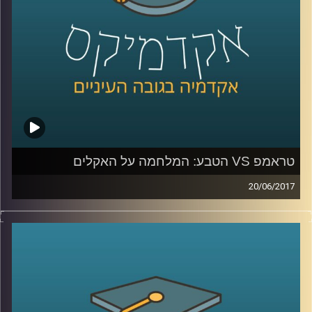
טראמפ VS הטבע: המלחמה על האקלים
20/06/2017
לאחרונה הודיע נשיא ארה"ב דונלד טראמפ, כי
הוא מתכוון לפרוש מהסכם האקלים שנחתם
בפריז. מה בדיוק החליטו שם ומה המשמעויות
של כל זה לגבינו? פרופסור יואב יאיר, דיקן בית
הספר לקיימות, מפרט על ההסכם ההיסטורי