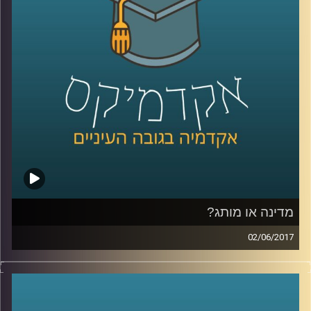
ועומד על הסיבות האפשריות שבגינן נשיא
המעצמה החזקה בעולם קורא תיגר על הבנות
שהוסכמו על ידי כמעט 200 מדינות
.
קרדיט תמונות:
AudioVersity
מדינה או מותג?
02/06/2017
דמיינו ראש ממשלה יושב במשרד פרסום וחושב
על לוגו וסלוגן למדינה שלו, נשמע מוזר? ד"ר טל
עזרן מסביר מדוע התהליך הזה כבר נמצא