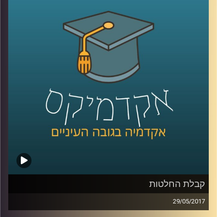
בעיצומו במדינות רבות בעולם ומה בכל זאת
ההבדלים בין מיתוג עסקי למיתוג מדינה. כמו כן,
איזה חלק יש לאזרחי המדינה הפעילים
באינסטגרם לתהליך הזה ומה הקשר של כל זה
לאל ג'זירה
.
קרדיט תמונות:
AudioVersity
קבלת החלטות
29/05/2017