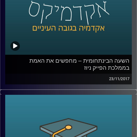
קרדיט תמונות:
AudioVersity
השעה הבינתחומית – מחפשים את האמת
בממלכת הפייק ניוז
23/11/2017
בחודש דצמבר 2016 יצא מביתו צעיר אמריקני
חמוש לכיוון פיצרייה בוושינגטון, במטרה לשחרר
את הילדים שנכלאו שם על ידי רשת ההברחות
של הילרי קלינטון. נשמע מופרך? זו אחת
התוצאות של כמויות הפייק ניוז שמציפות את
הרשת בשנים האחרונות. ד"ר צחי חייט עומד על