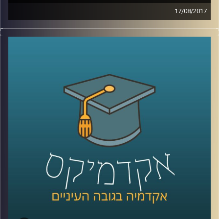
17/08/2017
מדוע יש קבוצות באוכלוסיה שידגישו את איום
הטרור בעוד בקבוצות אחרות יתריעו מפני
ההתחממות הגלובלית? מהם המרכיבים
שגורמים לנו לראות איומים מסוימים כמוחשיים
ובמקביל להפחית מחומרתם של איומים
אחרים? פרופסור גלעד הירשברגר מבית הספר
לפסיכולוגיה מנתח באמצעות מודל ייחודי את
תפיסות האיומים השונות בקרב קבוצות פוליטיות
שונות באוכלוסיה ומסביר כיצד זכרון קולקטיבי
משפיע על התמודדות בשעות משבר
קרדיט תמונות:
AudioVersity