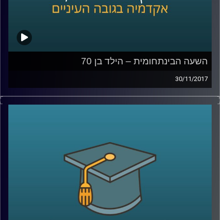
השעה הבינתחומית – הילד בן 70
30/11/2017
בין המהפכות שמטלטלות את העולם בעשורים
האחרונים יש אחת שקטה וכמעט לא מדוברת
שנוגעת בחיים של כל אחד ואחת מאתנו –
המהפכה הדמוגרפית. ד"ר הדס אראל מתארת
את האתגרים האדירים שמציבה בפנינו העלייה
המסחררת בתוחלת החיים, מסבירה כיצד רובוט
שחותך סלט יכול להביע אמפטיה והאם כבר
נולד הילד שיגיע לגיל 150
?