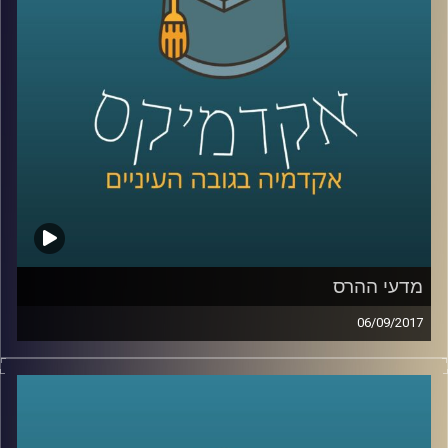
קרדיט תמונות:
AudioVersity
מדעי ההרס
06/09/2017
כשרוחות מלחמה מנשבות מכיוון צפון קוריאה
ומנהיגי העולם מתקוטטים ביניהם על עוצמה,
שליטה וכוח, ד"ר עופר ישראלי מתאר את
המציאות דרך תאוריה מסודרת ומסביר למה