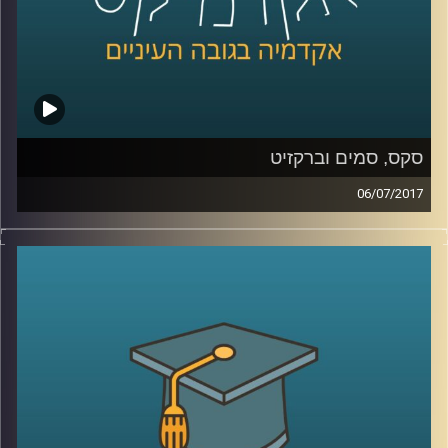
סקס, סמים וברקזיט
06/07/2017
מדוע צעירי שנות השישים כל כך זעמו על דור
ההורים ולאן הם ניתבו את הזעם הזה? פרופסור
עודד היילברונר מסביר מה עמד ברקע הרוח
הצעירה שנשבה באותם שנים, משווה בין
הפופולריות של פינק פלויד לעומת מרי פופינס
וגם עומד על הקשר של כל זה לברקזיט
.
קרדיט תמונות:
AudioVersity