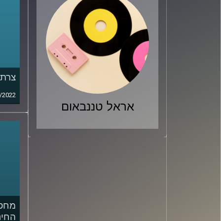
צרת 
/2022
אראל טננבאום
מחסו
החינ