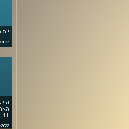
יום 
/2022
היי ס
האהב
11
/2022