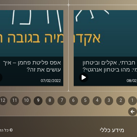
חברתי, אקלים וביטחון
אפס פליטת פחמן – איך
י: מהו ביטחון אנרגטי?
עושים את זה?
07/02/2022
08/02
1
ף
2
3
4
5
6
7
8
9
10
11
12
לשלב
ם
הבא
מידע כללי
© כל הזכ