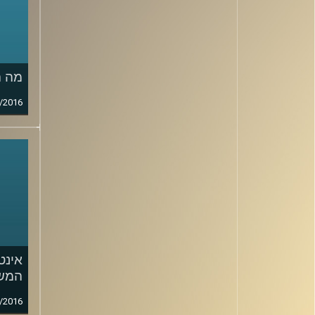
מה ה
/2016
אינט
המש
/2016