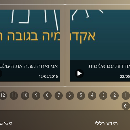
דדות עם אלימות
אני ואתה נשנה את העולם
12/05/2016
22/05
1
ף
2
3
4
5
6
7
8
9
10
11
12
לשלב
ם
הבא
מידע כללי
© כל הזכ