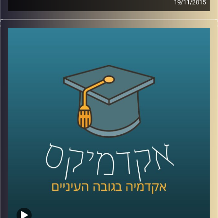
19/11/2015
דוקטור שירי רזניק מספרת על מחאות נשיות
לאורך השנים ברחבי העולם דרך קטעים
נבחרים מהתרבות הפופולארית: שירים משנות
ה-60 וה-90, סרטי דיסני, מכתבים של ילדים
וילדות למפיקי טלוויזיה והספר "המיסתורין
הנשי
".
קרדיט תמונות:
AudioVersity