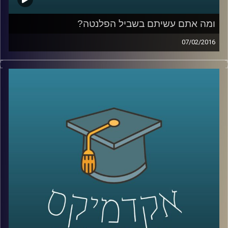
ומה אתם עשיתם בשביל הפלנטה?
07/02/2016
פרופסור אורי מרינוב מביא איתו רוח אופטימית
אך ספקנית לאולפן ומסכם את ועידת האקלים
בפריז. מהתמונה העולמית התגלגלנו לשוחח על
ישראל: משאב המים והים בה והשינויים בתחום
התחבורה הציבורית. אל תשבו שלובי רגליים –
התחילו לפעול למען כדור ארץ קריר יותר,
שמסוגל לשרוד את התרבות הטכנולוגית שלנו
.
קרדיט תמונות:
AudioVersity