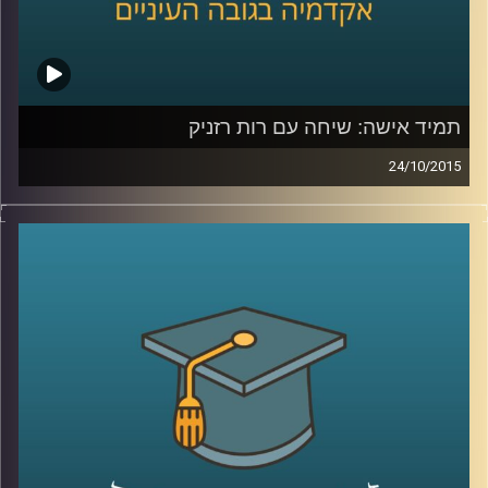
תמיד אישה: שיחה עם רות רזניק
24/10/2015
רות רזניק, מייסדת ויושבת ראש עמותת לא
לאלימות נגד נשים, מספרת על תולדות
הפמיניזם בארץ ישראל והאופן בו התקבל בשיח
הציבורי בתחילת שנות ה-70. קורות חייה מלאים
בעשייה למען נשים במעגל האלימות ושזורים
בשירים והגיגים שכתבה, שיראו אור בספרה
"להיות אישה". תכנית מיוחדת לקראת
היום הבינלאומי למיגור האלימות נגד נשים
.