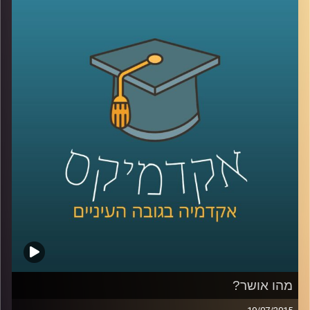
האוצרות: במה כרוכה, מדוע מאתגרת, האם
משתנה לאורך השנים? לכבוד 50 שנים להיווסדו
של מוזיאון ישראל שוחחנו על אודות התערוכה
"
1965 –
היום
",
המתמקדת ביצירה הישראלית
בשנת חניכת המוזיאון, תערוכה שמאפייניה
שונים בתכלית מאופן אוצרותן המקובל של
תערוכות, דבר שיצר תוצר אוצרותי שונה ומרתק.
לכו לבקר
!
קרדיט תמונות:
AudioVersity
מהו אושר?