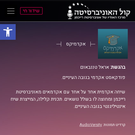
שידור חי
פתח סרגל
ל
ל
תוכן
תפריט
ראשי
ראשי
אקדמיקס
בהגשת:
אראל טננבאום
פודקאסט אקדמי בגובה העיניים.
שיחה אקדמית אחד על אחד עם אקדמאים מאוניברסיטת
רייכמן ומחוצה לו בשלל נושאים. תכנית קלילה, המייצרת שיח
אינטיליגנטי בגובה העיניים.
קרדיט תמונות:
AudioVersity