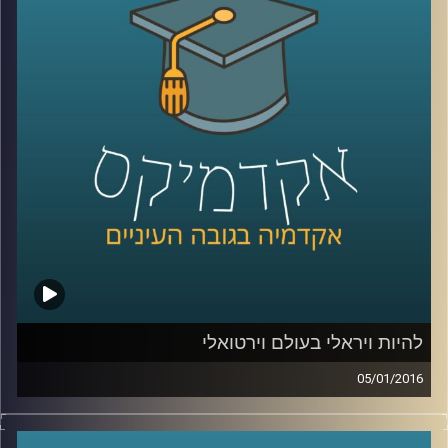
הם עוסקים בזה בלבד, או שפעילויותיהם רחבות
הרבה יותר? סביר כי ההבנה של התמונה
המלאה תעזור למדינות ולקבוצות המותקפות
להתמודד עם הטרור וניסיון ההשתלטות של
האיסלאם הקיצוני. פרופסור אסף מוגדם מספר
קצת על ההיסטוריה של הטרור ומעורבותו של
הטרור במלחמות אזרחים והתקוממויות
.
קרדיט תמונות:
AudioVersity
להיות ויראלי בעולם וירטואלי
05/01/2016
יש לכם את זה מגיל צעיר, אתם מנהלים יופי של
משא ומתן, בונים מודלים עסקיים מוצלחים,