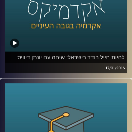
קרדיט תמונות:
AudioVersity
להיות חייל בודד בישראל: שיחה עם יונתן דיוויס
17/01/2016
יונתן דיוויס, סגן הנשיא לקשרי חוץ וראש ביה"ס
הבינלאומי במרכז הבינתחומי, מספר על חייו
מלאי השינוי: המעבר מבריטניה אל ארה"ב,
ההחלטה לשרת בצה"ל, החוויה כחייל וכסטודנט
בודד, רכישת השפה העברית, והקשר של סיפורו
האישי אל עבודתו בשנים האחרונות במרכז
הבינתחומי
.