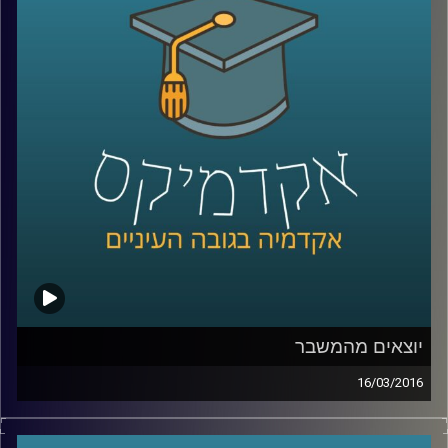
חינוך, פנסיה, דיור, אבטלה. שני תחומי ענק
מעניינים המושפעים משינויים במבנה המוסדי
הם מעמד הביניים ואנרגיות מתחדשות
.
קרדיט תמונות:
AudioVersity
יוצאים מהמשבר
16/03/2016
ניהול קונפליקטים הוא עניין שברירי. זה נכון לכל
סוג של קונפליקט – עסקי, דיפלומטי, בין-אישי.