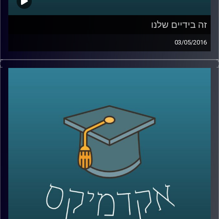
זה בידיים שלנו
03/05/2016
ניורופסיכולוגיה חוקרת את ההשפעות של
מחלות על המוח שלנו, את המצב המוחי בעת
התפשטות מחלה מסוימת. דוקטור אלכס
בכר-פוקס חוקר זקנה, לכן מחלת האלצהיימר
נמצאת במרכז עבודתו המחקרית בשנים
האחרונות. בשנים האחרונות תופס המחקר כיוון
ברור ושואל כיצד ניתן למנוע את המחלה
ולהיזדקן בלעדיה? הרבה דברים יכולים לעזור,
אבל הממצא המדהים הוא שהכל תלוי בכם! אז
תתמידו, או לא
?