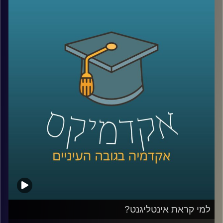
דוקטור אמיר כפיר פיתח מתודולוגיה לטיפול
בקונפליקטים, והקים
ארגון שמפיץ את
המתודולוגיה בעולם
–
בואו ללמוד לפתור
בעיות, להרוויח מהסבכים שבחייכם ולהשיג קצת
נחת
.
קרדיט תמונות:
AudioVersity
למי קראת אינטליגנט?