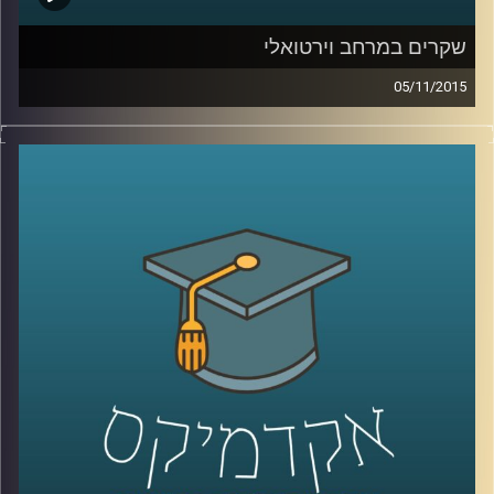
שקרים במרחב וירטואלי
05/11/2015
רגע לפני שהוא עוזב לפוסט דוקטורט ב
– NYU,
ליאור זלמנסון מסביר מדוע כולנו שקרנים ומדוע
לא ניתן להתחמק מאמירת שקרים בשגרת חיינו
הוירטואליים. ניהול זמינות, החלפת זהויות
ומצבים נוספים גורמים לנו לסלף את האמת.
יחד עם זאת, הרשת לא אוהבת אותנו שקרנים.
יודעים למה? על יצירתיות וההזדמנות המופלאה
להיות בצורות נוספות מחוץ לממד המוחשי
.
קרדיט תמונות:
AudioVersity