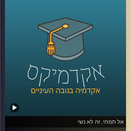
מגדילים את מעגל הלקוחות, אבל העולם
הדיגיטלי לא היה שם כשהתחלתם את הדרך.
עסקים צריכים ללמוד כיצד להיות דיגטליים,
לשחק את המשחק העסקי והרווחי גם בשוק
הוירטואלי. לא די בפתיחת חשבון פייסבוק או
טוויטר ובניית אתר. דוקטור אמיר עציוני על
אסטרטגיות וירטואליות, הצלחות וכישלונות
.
קרדיט תמונות:
AudioVersity
אל תמחי, זה לא נשי