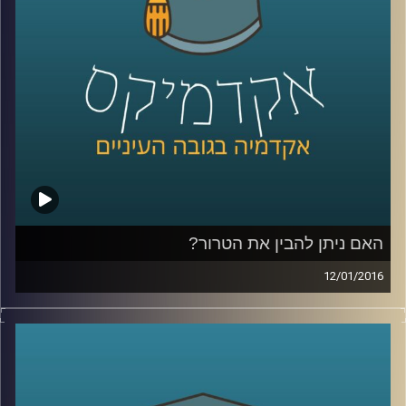
קרדיט תמונות:
AudioVersity
האם ניתן להבין את הטרור?
12/01/2016
הטרור מפחיד ומכעיס אותנו, עד כדי כך שאין
לנו רצון ועניין להבין מה מטרתו, אבל שאלת
המטרה משפיעה על אופן ההתמודדות עם
הטרור: מה מטרת העל של ארגוני טרור, והאם