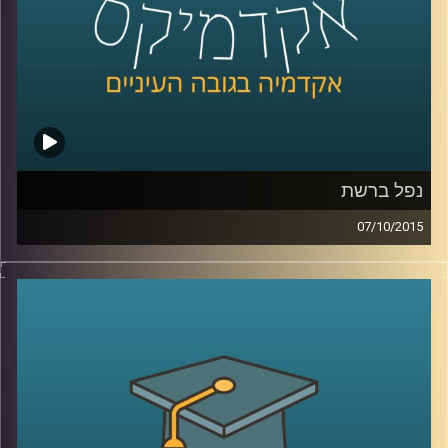
קרדיט תמונות:
AudioVersity
נפל ברשת
07/10/2015
הרשת מבלבלת לנו את כל החוקים! פרופסור
רונן אברהם מתמקד בשאלת הטלת אחריות
נזיקית על משתמשי קצה בכל הנוגע לאבטחת
מידע. האחריות תועיל במניעת עבירות כגון
פלישה למידע אישי, הורדות לא חוקיות
ושימושים לא רצויים אחרים, אבל יש לזה גם
צדדים בעיתיים (כנראה שהבחנתם באחד או