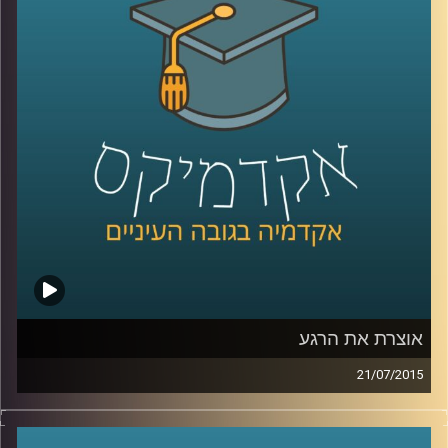
מאדם לאדם, המידה המבלבלת, שכדאי להכיר
לקראת השנה החדשה. המידה האמצעית
מלמדת אותנו, בין היתר, על מורכבות הנפש ועל
הביטוי השגור בתרבות היהודית "לפנים משורת
הדין
".
קרדיט תמונות:
AudioVersity
אוצרת את הרגע
21/07/2015
איה מירון, אוצרת משנה לאמנות ישראלית
במוזיאון ישראל בירושלים, מספרת על מלאכת