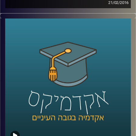
21/02/2016
דוקטור הדס אראל חוקרת אינטליגנציה – מהי?
כיצד מתפתחת? האם ניתן לשפרה והאם אפשר
לקלקלה? מבחני האינטליגנציה חושפים נתון
שאולי קשה לקבל ולהודות בו: כל דור חכם
מקודמו. מצד שני, המבחנים לא השתנו כבר
הרבה מאוד שנים, ויתכן והמדדים שלהם איבדו
משהו מהרלוונטיות שלהם. בואו ללמוד על
המוח שלכם
!
קרדיט תמונות:
AudioVersity