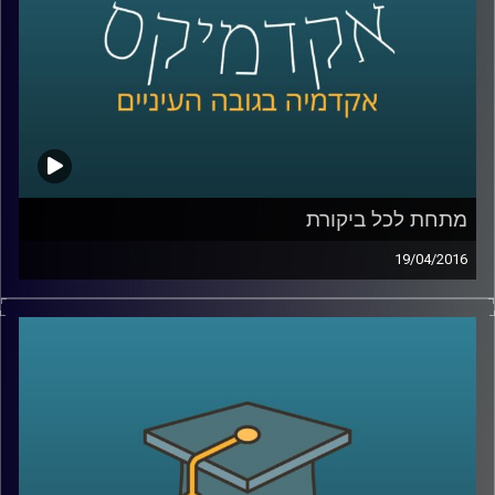
בחירה? האם אתם מאמינים בענישה ומאילו
טעמים? עכשיו
– Play!
קרדיט תמונות:
AudioVersity
מתחת לכל ביקורת
19/04/2016
אוהבים ביקורת? ביקורתיים כלפי עצמכם או
בעיקר כלפי אחרים? ומה בעניין ביקורת כלפי
הקבוצה אליה אתם משתייכים ומזדהים איתה?
פרופסור תמר שגיא חוקרת יחסים בין קבוצות,
והפעם מתמקדת בשאלת השפעתה של ביקורת
על הקבוצה המבקרת, על הקבוצה המבוקרת