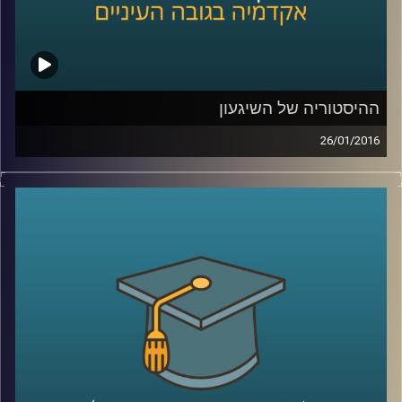
ההיסטוריה של השיגעון
26/01/2016
דוקטור נועה אלבלדה מספרת על מחלת
הסכיזופרניה לאורך השנים: שיטות טיפול,
תגליות מכוננות ותפישות חברתיות. כיום, עדיין
ניצבות בפני המדע שאלות גדולות לגבי
הסכיזופרניה, ונועה משתפת בהן ובשאיפת
המחקר. גם לחברה אחריות רבה, הקשורה
בשילוב חולי הסכיזופרניה, שמהווים 1%
מהאוכלוסייה, בשגרה ה"נורמטיבית
".