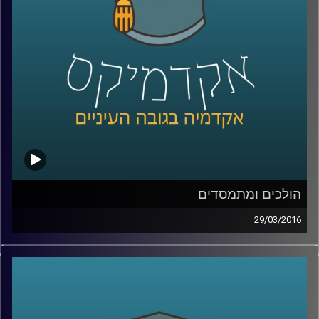
ועל קבוצות חיצוניות לסכסוך
.
קרדיט תמונות:
AudioVersity
הולכים ומתמסדים
29/03/2016
ראש החוג למדיניות ציבורית באוניברסיטת תל
אביב, פרופסור איתי סנד, מסביר כיצד מבנה
מוסדי משפיע על הכלכלה ועל גורמים חשובים
בה, ובעצם על חיי היומיום של כולנו: בריאות,