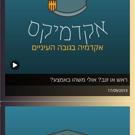
שניים)
.
קרדיט תמונות:
AudioVersity
ראש או זנב? אולי משהו באמצע?
17/09/2015
דוקטור גבריאלה ברזין וגיל מרקוביץ קוראות יחד
בטקסט "הקדמה למסכת אבות" מאת הרמב"ם
ומבררות מהי המידה האמצעית? המידה אליה
יש לשאוף, אותה יש לזהות ולתרגל באופן שונה