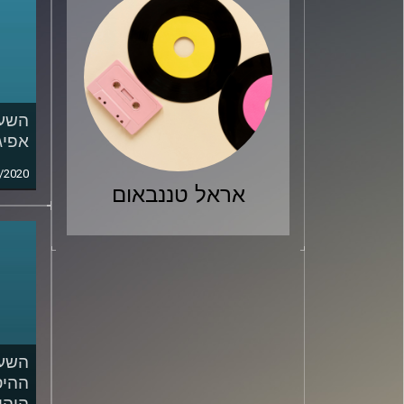
השעה
אפיג
/2020
אראל טננבאום
השעה
ההיס
היהו