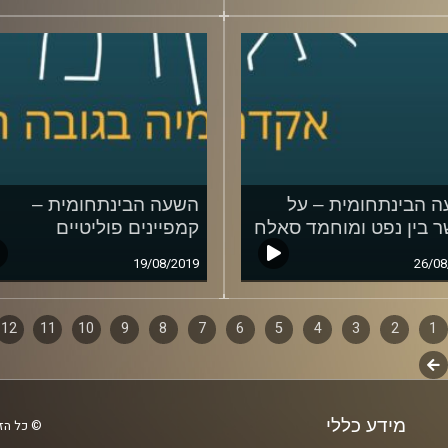
 הבינתחומית – על
השעה הבינתחומית –
 בין נפט ומוחמד סאלח
קמפיינים פוליטיים
19/08/2019
26/08
1
ף
2
3
4
5
6
7
8
9
10
11
12
לשלב
ם
הבא
מידע כללי
© כל הזכ