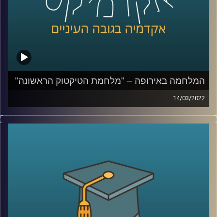
לשיחה עם ד"ר ערגה אטד על המלחמה ברשתות החברתיות –
לחצו כאן
קרדיט תמונות:
AudioVersity
המלחמה באירופה – "מלחמת הטיקטוק הראשונה"
14/03/2022
בשנים האחרונות חל שינוי באופן הסיקור התקשורתי. הדיווח
נעשה רגשי והמידע זורם אלינו בכל רגע, לעיתים ללא תיווך
(ברשתות החברתיות). במציאות בה כל אזרח עם טלפון מעביר
מידע לכלל הציבור, העיתונאי כבר לא רק מדווח אלא רואה
עצמו כחלק מהסיפור.
בפרק הזה ד"ר ערגה אטד, חוקרת את תחום השכנוע והעברת