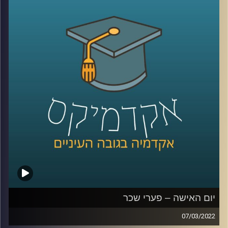
אגרסיות
.
אז מה הביטוי "מיקרו-אגרסיות" אומר, איך זה מתבטא בשטח,
והאם מדובר בעילת תביעה – האזינו לשיחה שקיימתי עם
פרופ' שרון רבין מרגליות, לשעבר דיקנית בית הספר למשפטים
כאן באוניברסיטת רייכמן ומרצה וחוקרת של דיני העבודה.
לשיחה עם פרופ' שרון רבין-מרגליות על פערי שכר –
לחצו
כאן
קרדיט תמונות:
AudioVersity
יום האישה – פערי שכר
07/03/2022