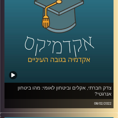
חשובים? האזינו לשיחה.
לשיחה שקיימתי עם פרופ' יעל פרג על מכסות פחמן אישיות –
לחצו כאן
לשיחה שקיימתי עם פרופ' יעל פרג על ביטחון אנרגיה –
לחצו
כאן
קרדיט תמונות:
AudioVersity
צדק חברתי, אקלים וביטחון לאומי: מהו ביטחון
אנרגטי?
08/02/2022
איך מאזנים בין הרצון באספקה תמידית של אנרגיה לכולם לבין
קיימות ועד כמה נסכים לקבל את עליית מחירי החשמל כדי