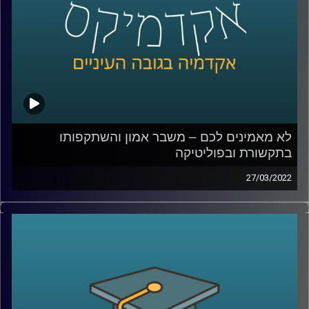
קרדיט תמונות:
AudioVersity
לא מאמינים לכם – משבר אמון והשתקפותו
בתקשורת ובפוליטיקה
27/03/2022
האמון בין בני אדם הוא הדבק שמאפשר את קיום מוסדות
החברה. אז מה קורה כאשר יש משבר אמון והשיח על "פייק
ניוז" או "עובדות אלטרנטיביות" הופך לדומיננטי?
על כך דנים בהרחבה ד"ר עמית לביא דינור, דיקנית בית הספר
סמי עופר לתקשות וד"ר יובל קרניאל משפטן, חוקר תרבות,
תקשורת ומומחה לאתיקה בספר "משבר אמון".