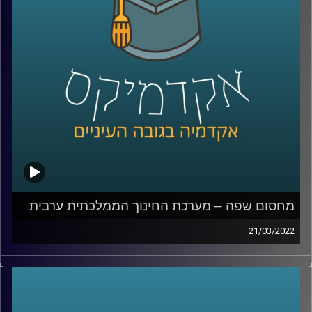
האזנה נעימה.
קרדיט תמונות:
AudioVersity
מחסום שפה – מערכת החינוך הממלכתית ערבית
21/03/2022
איך הגענו למצב שחמישית מהאוכלוסיה לא יכולה לדבר עם
השאר, למה בוגרי מערכת חינוך ממלכתית אחרי 12 שנות לימוד
לא יודעים לנהל שיחת חולין בשפה הרשמית של המדינה בה
למדו המערכת ממלכתית ומה הקשר בין זה לפרעות שהיו