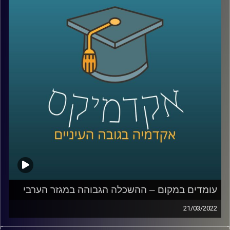
במהלך שומר החומו?
האזינו לחלק השלישי והאחרון של השיחה שקיימתי עם ד"ר
מריאן תחואוכו, מנהלת המרכז למדיניות כלכלית של החברה
הערבית במכון אהרן.
לשיחה עם ד"ר מריאן תחואוכו על משבר התעסוקה במגזר
הערבי –
לחצו כאן
לשיחה עם ד"ר מריאן תחואוכו על ההשכלה הגבוהה במגזר
הערבי –
לחצו כאן
עומדים במקום – ההשכלה הגבוהה במגזר הערבי
קרדיט תמונות:
AudioVersity
21/03/2022
ישראל היא אחת המדינות עם הכי הרבה משכילים לנפש, אבל