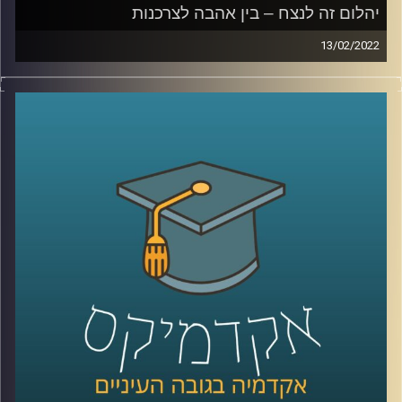
לחצו כאן
יהלום זה לנצח – בין אהבה לצרכנות
13/02/2022
קרדיט תמונות:
AudioVersity
מרלין מונרו הצהירה כבר בשנות החמישים כי "יהלום הוא חברה
הטוב ביותר של האישה", בכל זאת… יהלומים זה לנצח…
אז איך הצליחו לשכנע אותנו שיש קשר בלתי נפרד בין אבנים
לאהבה? האזינו לשיחה שקיימתי עם ד"ר שירי רזניק,
פסיכולוגית חברתית וחוקרת תקשורת, מרצת הקורס "ייצוגים
של אהבה וזוגיות בתרבות הפופולארית".
לשיחה עם ד"ר שירי רזניק על "אהבה כמו בסרטים" –
לחצו
כאן
לשיחה עם ד"ר רזניק על איך ילדות תופסות סיפורי אהבה –
לחצו כאן