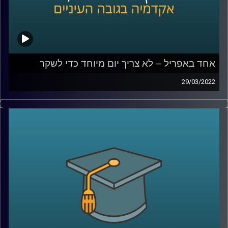
אחד באפריל – לא צריך יום מיוחד כדי לשקר
29/03/2022
השבוע מצויין האחד באפריל, April fools או יום הכזבים
הבינלאומי. אבל מסתבר שלא צריך יום מיוחד כדי לשקר ורובנו
עושים זאת עשרות פעמים ביום.
אז למה אנחנו משקרים ומאיזה שקרים אפילו לא כדאי
שנמנע? האזינו לשיחה שקיימתי עם ד"ר דאפי קוניס, מרצת
הקורס "שיפוטים מוסריים, יושר ורמאות".
לשיחה בנושא מדוע צרת רבים היא חצי נחמה –
לחצו כאן