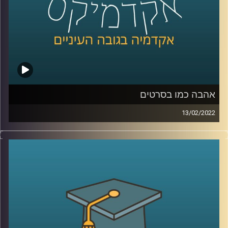
לשיחה עם ד"ר שירי רזניק על "אהבה כמו בסרטים" –
לחצו
כאן
לשיחה עם ד"ר שירי רזניק על אהבה וצרכנות –
לחצו כאן
קרדיט תמונות:
AudioVersity
אהבה כמו בסרטים
13/02/2022
כולם רוצים אהבה כמו בסרטים, כזאת שממבט ראשון יודעים
בה ש"זה-זה". אבל מהי בעצם אותה אהבה הוליוודית ומה הבעיה
בייצוג האהבה שאנחנו מקבלים בסרטים?
האזינו לשיחה שקיימתי עם ד"ר שירי רזניק, פסיכולוגית חברתית
וחוקרת תקשורת, מרצת הקורס "ייצוגים של אהבה וזוגיות
בתרבות הפופולארית".