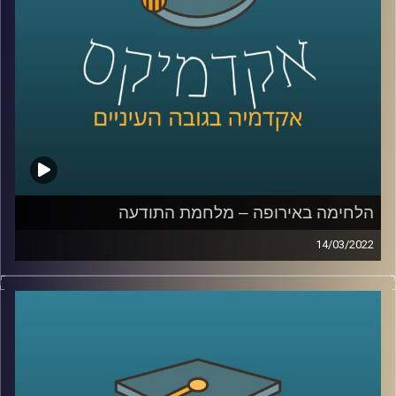
המסרים ומרצת הקורס תקשורת פוליטית בבית ספר לאודר
לממשל, תסביר כיצד השינויים באופן הסיקור השפיעו על
ההצגה בתקשורת של המלחמה בין רוסיה לאוקראינה.
לשיחה עם ד"ר ערגה אטד על מלחמת התודעה –
לחצו כאן
לשיחה עם ד"ר ערגה אטד על פייק ניוז –
לחצו כאן
קרדיט תמונות:
AudioVersity
הלחימה באירופה – מלחמת התודעה
14/03/2022
בימים האלו אנו רואים באמצעי התקשורת וברשתות החברתיות
מראות שרבים מאיתנו לא האמינו שנראה – מחלמה באירופה.
כמעט בכל מהדורת חדשות הדיווחים על המלחמה דואגים
להזכיר לנו שלא מדובר רק במערכה צבאית אלא גם במערכה
פסיכולוגית או ב"קרב על התודעה". אבל, מה זה אומר "מלחמה
על התודעה"? במי נלחמים, מה הם "כלי הנשק" ומה ההישגים