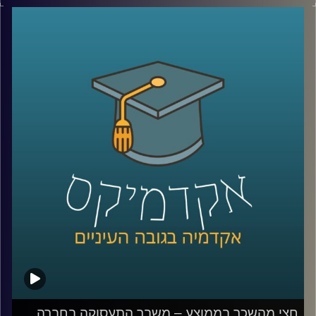
לא בכל המגזרים. במשך עשרים שנים כמעט ולא היה שינוי
בכמות הגברים הערבים באקדמיה וזה משפיע על היכולת
שלהם להשתלב בשוק העבודה המשנה את פניו.
האזינו לחלק השני של השיחה שקיימתי עם ד"ר מריאן תחאכו,
מנהלת המרכז למדיניות כלכלית של החברה הערבית במכון
אהרן.
לשיחה עם ד"ר מריאן תחואוכו על משבר התעסוקה במגזר
הערבי –
לחצו כאן
לשיחה עם ד"ר מריאן על מערכת החינוך הערבית ומחסום
השפה –
לחצו כאן
קרדיט תמונות:
AudioVersity
חצי מהשכר בממוצע – משבר התעסוקה בחברה