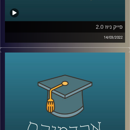
לשיחה עם ד"ר מריאן על מחסום השפה ומערכת החינוך
הערבית –
לחצו כאן
קרדיט תמונות:
AudioVersity
פייק ניוז 2.0
14/03/2022
מלכת היופי של אוקראינה לא התגייסה לצבא, לא כל כך בטוח
שטייס אוקראיני אחד הפיל שישה מטוסי קרב רוסיים וגם חלק
מצילומי התקיפות שרואים בחדשות הם סרטונים ותמונות
מלפני מספר שנים או במקרה היותר גרוע – סרטונים שנוצרו
בסימולטור. אז האם וכמה נצמדים לעובדות במלחמת התודעה
שמתרחשת כרגע או שבמלחמה כמו במלחמה כל האמצעים
כשרים? האזינו לשיחה שקיימתי עם ד"ר ערגה אטד, חוקרת את
תחום השכנוע והעברת המסרים ומרצת הקורס תקשורת
פוליטית בבית ספר לאודר לממשל.
לשיחה עם ד"ר ערגה אטד על מלחמת התודעה –
לחצו כאן