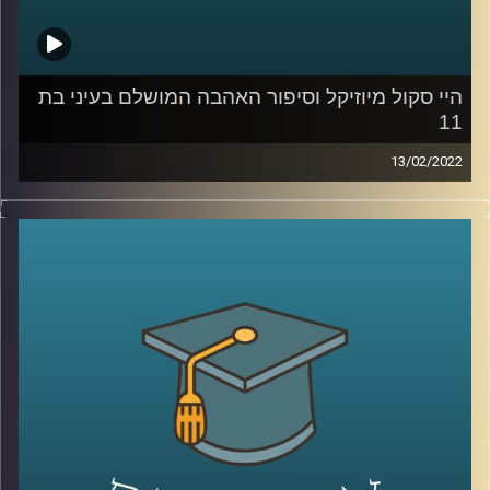
קרדיט תמונות:
AudioVersity
היי סקול מיוזיקל וסיפור האהבה המושלם בעיני בת
11
13/02/2022
רובנו צפינו בילדותינו סרטי דיסני ושמענו אגדות לפני השינה.
ד"ר שירי רזניק, פסיכולוגית חברתית וחוקרת תקשורת, בדקה
איך אלו משפיעים על "סיפור האהבה המושלם בעיינינו, או
ליתר דיוק בעייני בנות 11-12. וגם, מה ההבדל בו פירשו בנות
הפריפריה את הסרט "היי סקול מיוזיקל" לאופן בו הסרט פורש
על ידי בנות המרכז?
האזינו להמשך השיחה שקיימתי עם ד"ר שירי רזניק, מרצת
הקורס ייצוגים של אהבה וזוגיות בתרבות הפופולארית.