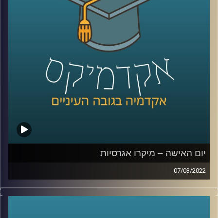
הנדרשים.
כדי לענות על השאלה הזאת בפרק זה התארחה ד"ר ערגה אטד,
חוקרת את תחום השכנוע והעברת המסרים ומרצת הקורס
תקשורת פוליטית בבית ספר לאודר לממשל.
לשיחה עם ד"ר ערגה אטד על הלחימה ברשתות החברתיות –
לחצו כאן
לשיחה עם ד"ר ערגה אטד על פייק ניו –
לחצו כאן
יום האישה – מיקרו אגרסיות
07/03/2022
קרדיט תמונות:
AudioVersity
בשנת 2017 ארץ נהדרת שידרו
מערכון
בו נראתה ישיבה
בהובלת אישה וההערות שאותה אישה מקבלת. אומנם מדובר
מערכון סאטירי אבל לסוג ההערות במערכון יש שם –
מיקרו