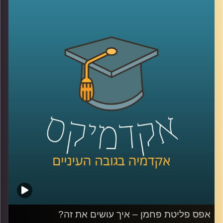
לשמור על איכות הסביבה?
פרופ' יעל פרג, סגנית דיקן בית הספר לקיימות, התארחה בפרק
הזה והעלתה את הסוגיות החברתיות, סביבתיות וביטחוניות
הנוגעות בביטחון אנרגטי.
לשיחה שקיימתי עם פרופ' פרג על מכסות פחמן אישיות –
לחצו כאן
לשיחה שקיימתי עם פרופ' פרג על שינוי מהאמצע אל החוץ –
לחצו כאן
קרדיט תמונות:
AudioVersity
אפס פליטת פחמן – איך עושים את זה?