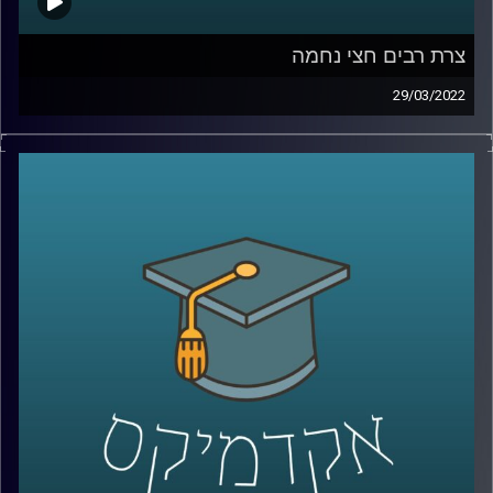
צרת רבים חצי נחמה
29/03/2022
אנחנו יודעים שצרת רבים היא חצי נחמה, אבל למה? את
ההיבטים הפסיכולוגיים של השאלה הזאת חקרה ד"ר דאפי
קוניס, מרצת הקורס "שיפוטים מוסריים, יושר ורמאות" ויש לה
תשובה מאוד מעניינת.
האזנה נעימה
לשיחה על האחד באפריל ושקרים יומיומיים –
לחצו כאן
קרדיט תמונות:
AudioVersity