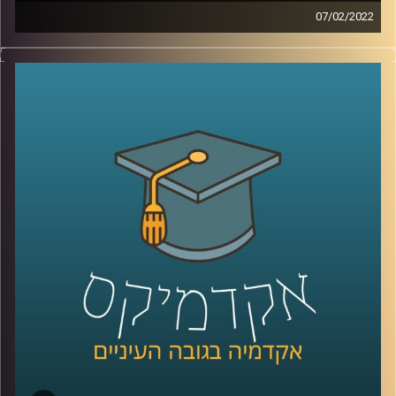
07/02/2022
בועידת האקלים בגלאזגו השנה הצהיר ראש הממשלה, נפתלי
בנט, שישראל תצמצם את פליטת הפחמן שלה לאפס עד שנת
2050. אבל איך עושים את זה? איך גורמים למשקי הבית לפלוט
פחות פחמן, פעולה שהיום היא שקופה להם?
אחת הדרכים להפוך את פליטת הפחמן לפחות שקופה היא
"מכסות פחמן אישיות" (PCA- personal carbon allowance),
שיטה אותה חוקרת פרופ' יעל פרג, סגנית דיקן בית הספר
לקיימות, כבר משנת 2008.
לשיחה עם פרופ' יעל פרג על ביטחון אנרגטי –
לחצו כאן
לשיחה עם פרופ' פרג על שינוי מהאמצע אל החוץ –
לחצו כאן
קרדיט תמונות:
AudioVersity