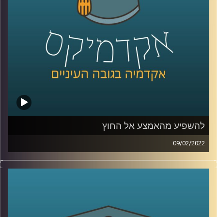
לשיחה עם ד"ר שירי רזניק על איך ילדות תופסות סיפורי אהבה
–
לחצו כאן
לשיחה עם ד"ר רזניק עם הקשר בין אהבה לצרכנות –
לחצו
כאן
קרדיט תמונות:
AudioVersity
להשפיע מהאמצע אל החוץ
09/02/2022
אני משערת שרובכם ורובכן שמעתם על שינויים מהשטח,
כלומר מלמעטה ומשם עולים "למעלה" אל מקבלי ההחלטות
(bottom up) ועל שינויים שמגיעים מלמעלה ומנחתים מטה אל
האזרחים (top-down). פרופ' יעל פרג, סגנית דיקן בית הספר
לקיימות, מציינת שיש עוד מקור ממנו יכולים להגיע שינויים.
האמצע. אז מיהם אותם "אנשי אמצע" ולמה הם כל כך