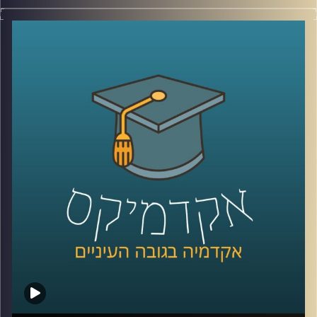
יום האישה כמעט כאן ועוד מעט החנויות יתמלאו קישוטים
ורודים, חנויות פרחים ינסו לשכנע גברים שהיום הם חייבים
לפנק את האישה שלהם וברים יצעו לנשים משקאות במחיר
מופחת. בנוסף בעיתונים והרשתות בחבתיות יתחילו להגיע
תזכורות למקור היום הזה שהפך לחגיגת קניות –
מחאה על
פערי שכר מגדריים
.
האימרה שנשים מקבלים 30% פחות מגברים שגורה בפי רבים
אבל תמיד יגיעו גם אלו שיסבירו שזה כי נשים עובדות פחות
שעות או בגלל שנשים עובדות במקצועות פחות רווחיים. אז
מה הפער בין השכר של גבר ואישה שעובדים באותה המשרה
והאם כבר השנה המצב עתיד להשתפר? בפרק הזה פרופ' שרון
רבין מרגליות, לשעבר דיקנית בית הספר למשפטים כאן
באוניברסיטת רייכמן ומרצה וחוקרת של דיני העבודה תענה
בדיוק על השאלות האלו.
לשיחה עם פרופ' שרון רבין מרגליות בנושא מיקרו-אגרסיות –