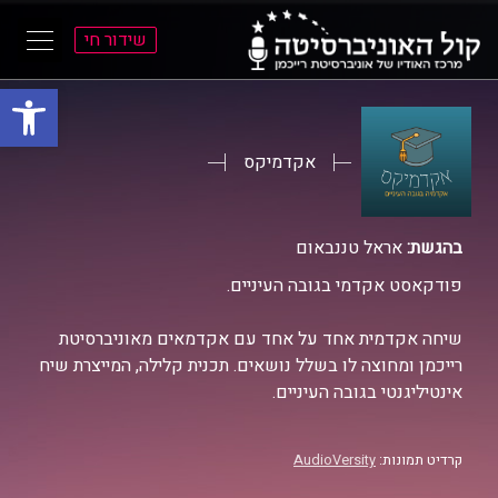
שידור חי
פתח סרגל
ל
ל
תוכן
תפריט
ראשי
ראשי
אקדמיקס
בהגשת:
אראל טננבאום
פודקאסט אקדמי בגובה העיניים.
שיחה אקדמית אחד על אחד עם אקדמאים מאוניברסיטת
רייכמן ומחוצה לו בשלל נושאים. תכנית קלילה, המייצרת שיח
אינטיליגנטי בגובה העיניים.
קרדיט תמונות:
AudioVersity