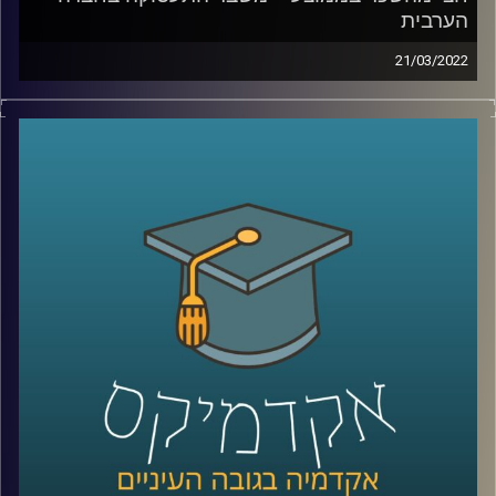
הערבית
21/03/2022
החברה הערבית מהווה כחמישית מהאוכלוסייה וכרבע
מהצעירים. כפי שהסביר זאת כבר ב-2015 נשיא המדינה דאז,
ראובן ריבלין, בנאום השבטים המפורסם, אם לא נשנה את דרך
החשיבה שלנו על שוק העבודה ישראל לא תוכל להמשיך להיות
כלכלה מפותחת.
בפרק הזה ד"ר מריאן תחואוכו, מנהלת המרכז למדיניות כלכלית
של החברה הערבית במכון אהרן, תספר איך המשבר נראה
בשטח, מה אפשר לעשות זאת כדי לשנות את המצב ואיפה
כדאי לשים את מירב המאמצים.
לשיחה עם ד"ר מריאן תחואוכו על ההשכלה הגבוהה במגזר
הערבי –
לחצו כאן