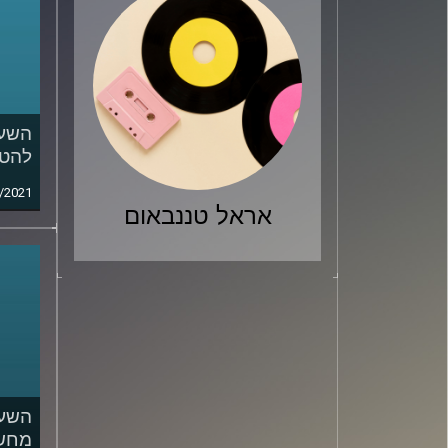
השעה
להט"
/2021
אראל טננבאום
השעה
מחשב