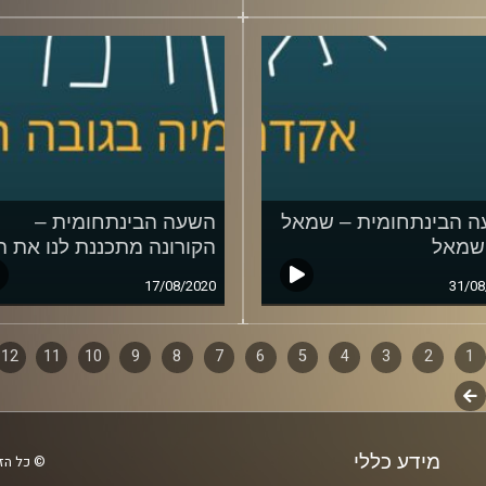
 הבינתחומית – שמאל
השעה הבינתחומית –
 שמאל
הקורונה מתכננת לנו את ה
17/08/2020
31/08
1
ף
2
3
4
5
6
7
8
9
10
11
12
לשלב
ם
הבא
מידע כללי
© כל הזכ