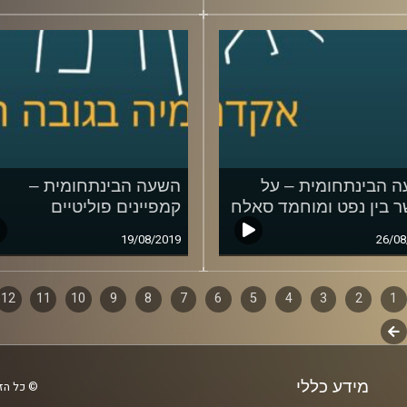
 הבינתחומית – על
השעה הבינתחומית –
 בין נפט ומוחמד סאלח
קמפיינים פוליטיים
19/08/2019
26/08
1
ף
2
3
4
5
6
7
8
9
10
11
12
לשלב
ם
הבא
מידע כללי
© כל הזכ