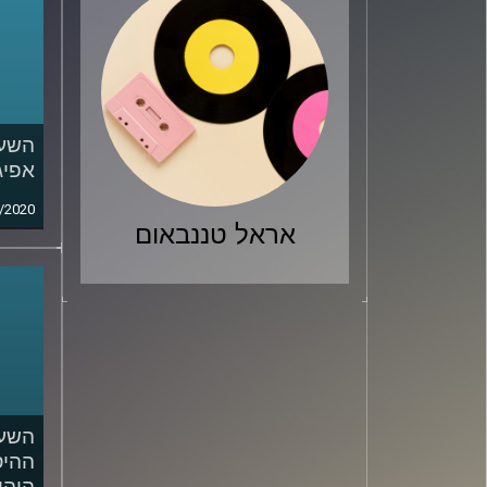
השעה
אפיג
/2020
אראל טננבאום
השעה
ההיס
היהו