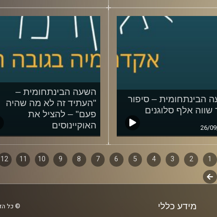
השעה הבינתחומית –
 הבינתחומית – סיפור
"העתיד זה לא מה שהיה
שווה אלף סלוגנים
פעם" – להציל את
האוקיינוסים
26/09
12/09/2018
1
ף
2
3
4
5
6
7
8
9
10
11
12
לשלב
ם
הבא
מידע כללי
© כל הזכ