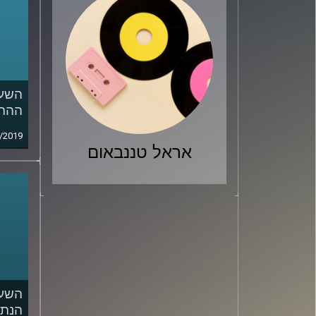
השעה
ההתג
/2019
אראל טננבאום
השעה
הנתו