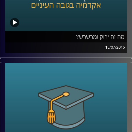
מה זה ירוק ומרשרש?
15/07/2015
אנחנו מתקשים לעכל שרווח כלכלי יכול
להתקבל יחד עם רווח חברתי-סביבתי. נגה
לבציון נדן, מנכ"לית
GreenEye,
מסבירה מה הן
השקעות אחראיות. שקיפות היא ערך עליון
בסיפור, והכלים להטמעתה הם רגולציה וחינוך.
מה יכולים תאגידים וחברות לעשות בנדון, ומה
יכול כל אדם בעל קרן פנסיה לעשות כדי
להעלות את המודעות ואת מעמדן של
ההשקעות החברתיות
?