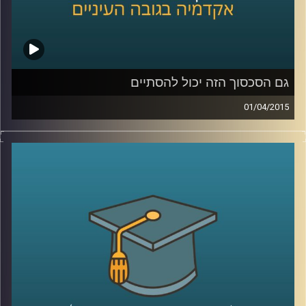
שנהיה קצת כבדים
?
קרדיט תמונות:
AudioVersity
גם הסכסוך הזה יכול להסתיים
01/04/2015
דיקן ביה"ס לפסיכולוגיה, פרופסור עירן הלפרין,
חוקר היבטים פסיכולוגיים ורגשיים של סכסוכים
בין קבוצות. מתוך הרצון לשנות את המציאות
המסוכסכת הקיימת הגדיר רגשות שחווים
הצדדים לסכסוך ובחן מה קורה כשמגבירים חלק
מהרגשות ומנמיכים את תדירותם של אחרים.
ההגדרות עוזרות להבין מה מניע אותנו, לאיזה
כיוון ומה ניתן ללמד אותנו. מאמינים שאנשים
מסוגלים להשתנות? ענו לעצמכם על השאלה