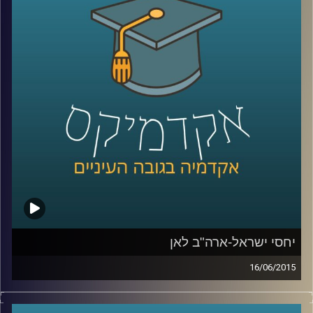
אלה היא מתבלת בחדשנות נוספת – שילוב
הממצאים בעבודת שטח עם אנשי חינוך בכדי
לבדוק את ההשפעה של המלצות המחקר על
עוצמת החסינות של רשתות מוחיות של אנשים
שונים
.
קרדיט תמונות:
AudioVersity
יחסי ישראל-ארה"ב לאן
16/06/2015
דוקטור אמנון כוורי, מומחה לפוליטיקה
אמריקאית, חוקר את דעת הקהל האמריקאית