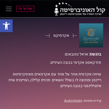
שידור חי
פתח סרגל
ל
ל
תוכן
תפריט
ראשי
ראשי
אקדמיקס
בהגשת:
אראל טננבאום
פודקאסט אקדמי בגובה העיניים.
שיחה אקדמית אחד על אחד עם אקדמאים מאוניברסיטת
רייכמן ומחוצה לו בשלל נושאים. תכנית קלילה, המייצרת שיח
אינטיליגנטי בגובה העיניים.
קרדיט תמונות:
AudioVersity