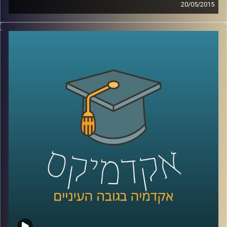
20/05/2015
קשה להאמין עד כמה משפיעים עלינו אמצעי
המדיה הדיגיטליים. דוקטור גלי עינב מאירה את
השינויים בשוק העבודה ובתחום החינוך בעקבות
שינויים אלו. מה עלינו ללמוד כדי לגדול
מתאימים לעולם הדיגיטלי ולשינויים הרבים
והמהירים המתרחשים בו? אילו תכונות כדאי
לשפר ולטפח על מנת להשתלב בשוק העבודה
הנוכחי, שדורש גמישות רבה
?
קרדיט תמונות:
AudioVersity