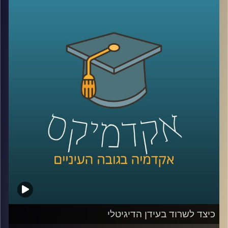
כלפי ישראל. יתכן שמקורות דתיים והערכתם
הגבוהה של אמריקאים להצלחה הם הגורמים
להתעניינות הרבה והעקבית של האמריקאים
בישראל. מתי הזדהו עם ישראל יותר ומתי
פחות? האם יש הבדלי הזדהות לפי פילוח של
גיל, השכלה, דת, גזע והשתייכות מפלגתית
(
רפובליקנים
vs
דמוקרטים
)?
קרדיט תמונות:
AudioVersity
כיצד לשרוד בעידן הדיגיטלי