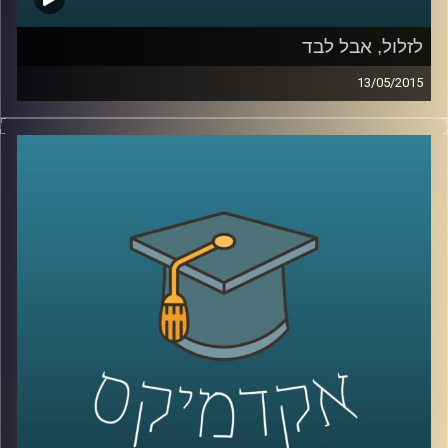
לזלול, אבל לבד
13/05/2015
ליאור זלמנסון עוסק בתרבות הוירטואלית
מהיבטים רבים; באקדמיה הוא כותב דוקטורט
על התמודדותם העסקית של אתרים, ושואל
האם פרסום הוא המודל העסקי היחיד האפשרי?
באמנות הוא מייסד ומוביל את פסטיבל
Print
Screen
בסינמטק חולון, העוסק בהשפעות
המהפכה הדיגיטלית על חיינו, בעיקר דרך
ייצוגים בקולנוע. ליאור מספר על השפעתה של
צפיית הזלילה על קהל הצופים ועל שיחות
המסדרון שלנו, ומשם על הצורך החברתי
בקהילתיות. עוד שוחחנו על מושג הכבדות –
מדוע הפכה הקלילות כה פופולארית, אולי כדאי