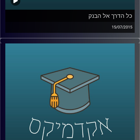
כל הדרך אל הבנק
15/07/2015
נדין בודו טרכטנברג, המשנה לנגידת בנק
ישראל, עושה סדר: מה תפקידו של הבנק, כיצד
הוא פועל להשגת מטרותיו ואילו כלים כלכליים
עומדים לרשותו? נדין מסבירה על הקשר בין
משברים כלכליים לבין הפעילות של הבנקים
המרכזיים, ומנסה לתאר את התמונה הבעייתית
והמורכבת בכל הנוגע לסוגיות העוני העולמי.
אישה מעוררת השראה ובעלת השפעה
מתיישבת לשעה באולפן
.
קרדיט תמונות:
AudioVersity