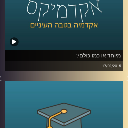
כהכנה לתכנית
.
קרדיט תמונות:
AudioVersity
מיוחד או כמו כולם?
17/02/2015
דוקטור ירון תימור, סגן דיקן ביה"ס למנהל
עסקים, חוקר את התנהגותנו כצרכנים. מה
אנחנו עושים עם מוצר חדש בשוק? התשובה
תלויה בשאלה מה עושים איתו האחרים. מה
לגבי תגובת הצרכנים לשינויים טכנולוגיים? אולי
אנחנו רק חושבים שאנחנו מתקדמים. שיחת
שיווק שזורה באישיותו הפעלתנית והאופטימית