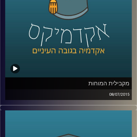
שנים על מעמד המפלגה בכל הנוגע להבדל בין
העדפת כלכלה שוויונית לבין העניין בהגדלת
התוצר
.
קרדיט תמונות:
AudioVersity
מקבילית המוחות
08/07/2015
דוקטור נאוה לויט בנון מנהלת את מכון סגול
למוח ותודעה במרכז הבינתחומי. נאוה מובילה
שיטה חדשנית המשלבת בין פרדיגמות מחקר
המוח והמדעים הקשים לבין מדעי החברה. את