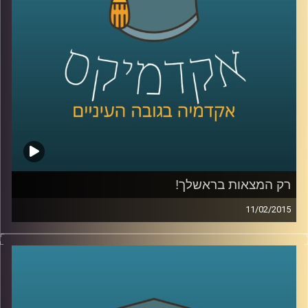
של ירון
.
קרדיט תמונות:
AudioVersity
רק המצאות בראשלך!
11/02/2015
דוקטור נעם למלשטרייך לטר, דיקן ומייסד
ביה"ס לתקשורת במרכז הבינתחומי, מספר
כיצד ההנדסה הביאה אותו אל עולם התקשורת.
כבר במהלך לימודי הדוקטורט פרסם מאמרים