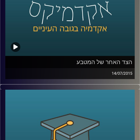
קרדיט תמונות:
AudioVersity
הצד האחר של המטבע
14/07/2015
פרופסור שחר קריב, ראש המחלקה לכלכלה
באוניברסיטת ברקלי, מספר על העימות המתוח
שבין הכלכלה הקלאסית לבין הכלכלה
ההתנהגותית והכלים המתמטיים בעזרתם
מתמודדת הכלכלה עם שאלת הרציונליות
וההתנהגות האנושית. ומה מלמד מחקר רב