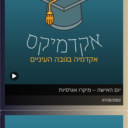
הנדרשים.
כדי לענות על השאלה הזאת בפרק זה התארחה ד"ר ערגה אטד,
חוקרת את תחום השכנוע והעברת המסרים ומרצת הקורס
תקשורת פוליטית בבית ספר לאודר לממשל.
לשיחה עם ד"ר ערגה אטד על הלחימה ברשתות החברתיות –
לחצו כאן
לשיחה עם ד"ר ערגה אטד על פייק ניו –
לחצו כאן
יום האישה – מיקרו אגרסיות
07/03/2022
קרדיט תמונות:
AudioVersity
בשנת 2017 ארץ נהדרת שידרו
מערכון
בו נראתה ישיבה
בהובלת אישה וההערות שאותה אישה מקבלת. אומנם מדובר
מערכון סאטירי אבל לסוג ההערות במערכון יש שם –
מיקרו