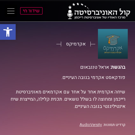
שידור חי
פתח סרגל
ל
ל
תוכן
תפריט
ראשי
ראשי
אקדמיקס
בהגשת:
אראל טננבאום
פודקאסט אקדמי בגובה העיניים.
שיחה אקדמית אחד על אחד עם אקדמאים מאוניברסיטת
רייכמן ומחוצה לו בשלל נושאים. תכנית קלילה, המייצרת שיח
אינטיליגנטי בגובה העיניים.
קרדיט תמונות:
AudioVersity