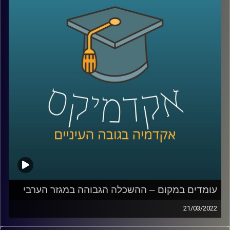
במהלך שומר החומו?
האזינו לחלק השלישי והאחרון של השיחה שקיימתי עם ד"ר
מריאן תחואוכו, מנהלת המרכז למדיניות כלכלית של החברה
הערבית במכון אהרן.
לשיחה עם ד"ר מריאן תחואוכו על משבר התעסוקה במגזר
הערבי –
לחצו כאן
לשיחה עם ד"ר מריאן תחואוכו על ההשכלה הגבוהה במגזר
הערבי –
לחצו כאן
עומדים במקום – ההשכלה הגבוהה במגזר הערבי
קרדיט תמונות:
AudioVersity
21/03/2022
ישראל היא אחת המדינות עם הכי הרבה משכילים לנפש, אבל