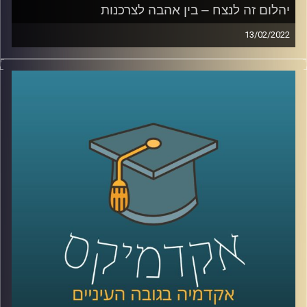
לחצו כאן
יהלום זה לנצח – בין אהבה לצרכנות
13/02/2022
קרדיט תמונות:
AudioVersity
מרלין מונרו הצהירה כבר בשנות החמישים כי "יהלום הוא חברה
הטוב ביותר של האישה", בכל זאת… יהלומים זה לנצח…
אז איך הצליחו לשכנע אותנו שיש קשר בלתי נפרד בין אבנים
לאהבה? האזינו לשיחה שקיימתי עם ד"ר שירי רזניק,
פסיכולוגית חברתית וחוקרת תקשורת, מרצת הקורס "ייצוגים
של אהבה וזוגיות בתרבות הפופולארית".
לשיחה עם ד"ר שירי רזניק על "אהבה כמו בסרטים" –
לחצו
כאן
לשיחה עם ד"ר רזניק על איך ילדות תופסות סיפורי אהבה –
לחצו כאן