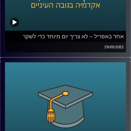
אחד באפריל – לא צריך יום מיוחד כדי לשקר
29/03/2022
השבוע מצויין האחד באפריל, April fools או יום הכזבים
הבינלאומי. אבל מסתבר שלא צריך יום מיוחד כדי לשקר ורובנו
עושים זאת עשרות פעמים ביום.
אז למה אנחנו משקרים ומאיזה שקרים אפילו לא כדאי
שנמנע? האזינו לשיחה שקיימתי עם ד"ר דאפי קוניס, מרצת
הקורס "שיפוטים מוסריים, יושר ורמאות".
לשיחה בנושא מדוע צרת רבים היא חצי נחמה –
לחצו כאן