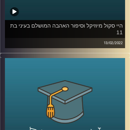
קרדיט תמונות:
AudioVersity
היי סקול מיוזיקל וסיפור האהבה המושלם בעיני בת
11
13/02/2022
רובנו צפינו בילדותינו סרטי דיסני ושמענו אגדות לפני השינה.
ד"ר שירי רזניק, פסיכולוגית חברתית וחוקרת תקשורת, בדקה
איך אלו משפיעים על "סיפור האהבה המושלם בעיינינו, או
ליתר דיוק בעייני בנות 11-12. וגם, מה ההבדל בו פירשו בנות
הפריפריה את הסרט "היי סקול מיוזיקל" לאופן בו הסרט פורש
על ידי בנות המרכז?
האזינו להמשך השיחה שקיימתי עם ד"ר שירי רזניק, מרצת
הקורס ייצוגים של אהבה וזוגיות בתרבות הפופולארית.