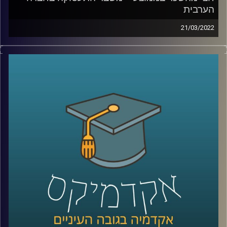
הערבית
21/03/2022
החברה הערבית מהווה כחמישית מהאוכלוסייה וכרבע
מהצעירים. כפי שהסביר זאת כבר ב-2015 נשיא המדינה דאז,
ראובן ריבלין, בנאום השבטים המפורסם, אם לא נשנה את דרך
החשיבה שלנו על שוק העבודה ישראל לא תוכל להמשיך להיות
כלכלה מפותחת.
בפרק הזה ד"ר מריאן תחואוכו, מנהלת המרכז למדיניות כלכלית
של החברה הערבית במכון אהרן, תספר איך המשבר נראה
בשטח, מה אפשר לעשות זאת כדי לשנות את המצב ואיפה
כדאי לשים את מירב המאמצים.
לשיחה עם ד"ר מריאן תחואוכו על ההשכלה הגבוהה במגזר
הערבי –
לחצו כאן