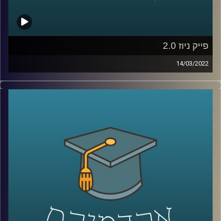
לשיחה עם ד"ר מריאן על מחסום השפה ומערכת החינוך
הערבית –
לחצו כאן
קרדיט תמונות:
AudioVersity
פייק ניוז 2.0
14/03/2022
מלכת היופי של אוקראינה לא התגייסה לצבא, לא כל כך בטוח
שטייס אוקראיני אחד הפיל שישה מטוסי קרב רוסיים וגם חלק
מצילומי התקיפות שרואים בחדשות הם סרטונים ותמונות
מלפני מספר שנים או במקרה היותר גרוע – סרטונים שנוצרו
בסימולטור. אז האם וכמה נצמדים לעובדות במלחמת התודעה
שמתרחשת כרגע או שבמלחמה כמו במלחמה כל האמצעים
כשרים? האזינו לשיחה שקיימתי עם ד"ר ערגה אטד, חוקרת את
תחום השכנוע והעברת המסרים ומרצת הקורס תקשורת
פוליטית בבית ספר לאודר לממשל.
לשיחה עם ד"ר ערגה אטד על מלחמת התודעה –
לחצו כאן