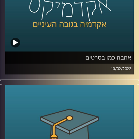
לשיחה עם ד"ר שירי רזניק על "אהבה כמו בסרטים" –
לחצו
כאן
לשיחה עם ד"ר שירי רזניק על אהבה וצרכנות –
לחצו כאן
קרדיט תמונות:
AudioVersity
אהבה כמו בסרטים
13/02/2022
כולם רוצים אהבה כמו בסרטים, כזאת שממבט ראשון יודעים
בה ש"זה-זה". אבל מהי בעצם אותה אהבה הוליוודית ומה הבעיה
בייצוג האהבה שאנחנו מקבלים בסרטים?
האזינו לשיחה שקיימתי עם ד"ר שירי רזניק, פסיכולוגית חברתית
וחוקרת תקשורת, מרצת הקורס "ייצוגים של אהבה וזוגיות
בתרבות הפופולארית".