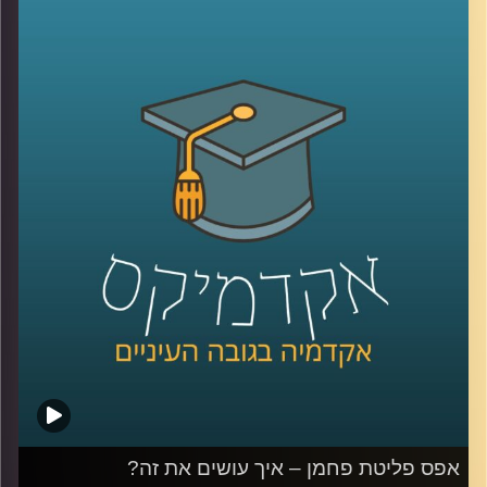
לשמור על איכות הסביבה?
פרופ' יעל פרג, סגנית דיקן בית הספר לקיימות, התארחה בפרק
הזה והעלתה את הסוגיות החברתיות, סביבתיות וביטחוניות
הנוגעות בביטחון אנרגטי.
לשיחה שקיימתי עם פרופ' פרג על מכסות פחמן אישיות –
לחצו כאן
לשיחה שקיימתי עם פרופ' פרג על שינוי מהאמצע אל החוץ –
לחצו כאן
קרדיט תמונות:
AudioVersity
אפס פליטת פחמן – איך עושים את זה?