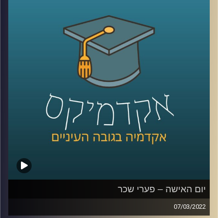
אגרסיות
.
אז מה הביטוי "מיקרו-אגרסיות" אומר, איך זה מתבטא בשטח,
והאם מדובר בעילת תביעה – האזינו לשיחה שקיימתי עם
פרופ' שרון רבין מרגליות, לשעבר דיקנית בית הספר למשפטים
כאן באוניברסיטת רייכמן ומרצה וחוקרת של דיני העבודה.
לשיחה עם פרופ' שרון רבין-מרגליות על פערי שכר –
לחצו
כאן
קרדיט תמונות:
AudioVersity
יום האישה – פערי שכר
07/03/2022