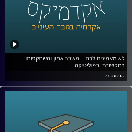
קרדיט תמונות:
AudioVersity
לא מאמינים לכם – משבר אמון והשתקפותו
בתקשורת ובפוליטיקה
27/03/2022
האמון בין בני אדם הוא הדבק שמאפשר את קיום מוסדות
החברה. אז מה קורה כאשר יש משבר אמון והשיח על "פייק
ניוז" או "עובדות אלטרנטיביות" הופך לדומיננטי?
על כך דנים בהרחבה ד"ר עמית לביא דינור, דיקנית בית הספר
סמי עופר לתקשות וד"ר יובל קרניאל משפטן, חוקר תרבות,
תקשורת ומומחה לאתיקה בספר "משבר אמון".