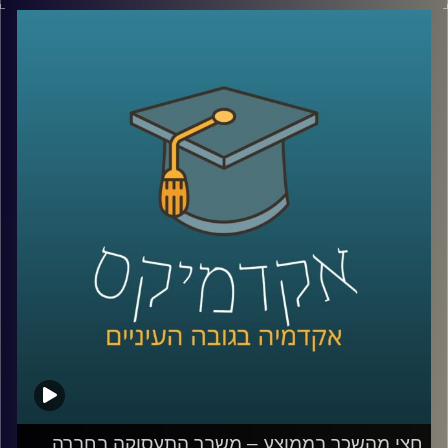
לא בכל המגזרים. במשך עשרים שנים כמעט ולא היה שינוי
בכמות הגברים הערבים באקדמיה וזה משפיע על היכולת
שלהם להשתלב בשוק העבודה המשנה את פניו.
האזינו לחלק השני של השיחה שקיימתי עם ד"ר מריאן תחאכו,
מנהלת המרכז למדיניות כלכלית של החברה הערבית במכון
אהרן.
לשיחה עם ד"ר מריאן תחואוכו על משבר התעסוקה במגזר
הערבי –
לחצו כאן
לשיחה עם ד"ר מריאן על מערכת החינוך הערבית ומחסום
השפה –
לחצו כאן
קרדיט תמונות:
AudioVersity
חצי מהשכר בממוצע – משבר התעסוקה בחברה