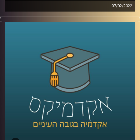
07/02/2022
בועידת האקלים בגלאזגו השנה הצהיר ראש הממשלה, נפתלי
בנט, שישראל תצמצם את פליטת הפחמן שלה לאפס עד שנת
2050. אבל איך עושים את זה? איך גורמים למשקי הבית לפלוט
פחות פחמן, פעולה שהיום היא שקופה להם?
אחת הדרכים להפוך את פליטת הפחמן לפחות שקופה היא
"מכסות פחמן אישיות" (PCA- personal carbon allowance),
שיטה אותה חוקרת פרופ' יעל פרג, סגנית דיקן בית הספר
לקיימות, כבר משנת 2008.
לשיחה עם פרופ' יעל פרג על ביטחון אנרגטי –
לחצו כאן
לשיחה עם פרופ' פרג על שינוי מהאמצע אל החוץ –
לחצו כאן
קרדיט תמונות:
AudioVersity