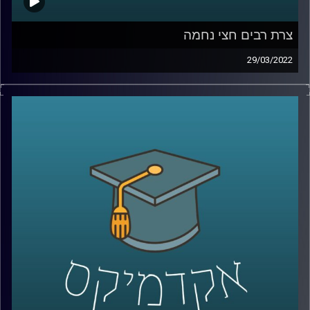
צרת רבים חצי נחמה
29/03/2022
אנחנו יודעים שצרת רבים היא חצי נחמה, אבל למה? את
ההיבטים הפסיכולוגיים של השאלה הזאת חקרה ד"ר דאפי
קוניס, מרצת הקורס "שיפוטים מוסריים, יושר ורמאות" ויש לה
תשובה מאוד מעניינת.
האזנה נעימה
לשיחה על האחד באפריל ושקרים יומיומיים –
לחצו כאן
קרדיט תמונות:
AudioVersity