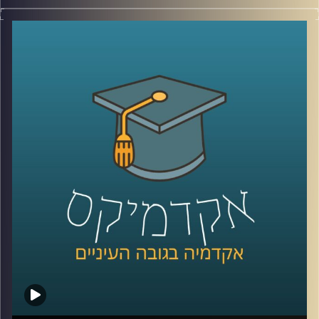
יום האישה כמעט כאן ועוד מעט החנויות יתמלאו קישוטים
ורודים, חנויות פרחים ינסו לשכנע גברים שהיום הם חייבים
לפנק את האישה שלהם וברים יצעו לנשים משקאות במחיר
מופחת. בנוסף בעיתונים והרשתות בחבתיות יתחילו להגיע
תזכורות למקור היום הזה שהפך לחגיגת קניות –
מחאה על
פערי שכר מגדריים
.
האימרה שנשים מקבלים 30% פחות מגברים שגורה בפי רבים
אבל תמיד יגיעו גם אלו שיסבירו שזה כי נשים עובדות פחות
שעות או בגלל שנשים עובדות במקצועות פחות רווחיים. אז
מה הפער בין השכר של גבר ואישה שעובדים באותה המשרה
והאם כבר השנה המצב עתיד להשתפר? בפרק הזה פרופ' שרון
רבין מרגליות, לשעבר דיקנית בית הספר למשפטים כאן
באוניברסיטת רייכמן ומרצה וחוקרת של דיני העבודה תענה
בדיוק על השאלות האלו.
לשיחה עם פרופ' שרון רבין מרגליות בנושא מיקרו-אגרסיות –