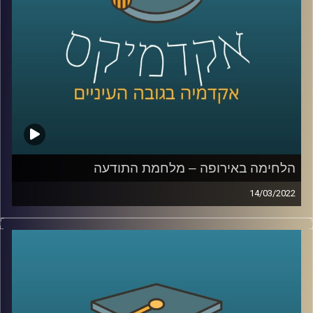
המסרים ומרצת הקורס תקשורת פוליטית בבית ספר לאודר
לממשל, תסביר כיצד השינויים באופן הסיקור השפיעו על
ההצגה בתקשורת של המלחמה בין רוסיה לאוקראינה.
לשיחה עם ד"ר ערגה אטד על מלחמת התודעה –
לחצו כאן
לשיחה עם ד"ר ערגה אטד על פייק ניוז –
לחצו כאן
קרדיט תמונות:
AudioVersity
הלחימה באירופה – מלחמת התודעה
14/03/2022
בימים האלו אנו רואים באמצעי התקשורת וברשתות החברתיות
מראות שרבים מאיתנו לא האמינו שנראה – מחלמה באירופה.
כמעט בכל מהדורת חדשות הדיווחים על המלחמה דואגים
להזכיר לנו שלא מדובר רק במערכה צבאית אלא גם במערכה
פסיכולוגית או ב"קרב על התודעה". אבל, מה זה אומר "מלחמה
על התודעה"? במי נלחמים, מה הם "כלי הנשק" ומה ההישגים