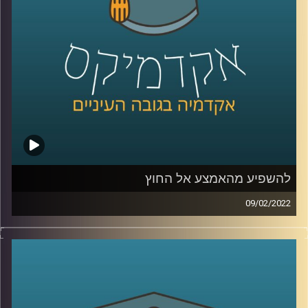
לשיחה עם ד"ר שירי רזניק על איך ילדות תופסות סיפורי אהבה
–
לחצו כאן
לשיחה עם ד"ר רזניק עם הקשר בין אהבה לצרכנות –
לחצו
כאן
קרדיט תמונות:
AudioVersity
להשפיע מהאמצע אל החוץ
09/02/2022
אני משערת שרובכם ורובכן שמעתם על שינויים מהשטח,
כלומר מלמעטה ומשם עולים "למעלה" אל מקבלי ההחלטות
(bottom up) ועל שינויים שמגיעים מלמעלה ומנחתים מטה אל
האזרחים (top-down). פרופ' יעל פרג, סגנית דיקן בית הספר
לקיימות, מציינת שיש עוד מקור ממנו יכולים להגיע שינויים.
האמצע. אז מיהם אותם "אנשי אמצע" ולמה הם כל כך