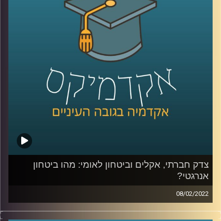
חשובים? האזינו לשיחה.
לשיחה שקיימתי עם פרופ' יעל פרג על מכסות פחמן אישיות –
לחצו כאן
לשיחה שקיימתי עם פרופ' יעל פרג על ביטחון אנרגיה –
לחצו
כאן
קרדיט תמונות:
AudioVersity
צדק חברתי, אקלים וביטחון לאומי: מהו ביטחון
אנרגטי?
08/02/2022
איך מאזנים בין הרצון באספקה תמידית של אנרגיה לכולם לבין
קיימות ועד כמה נסכים לקבל את עליית מחירי החשמל כדי