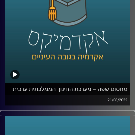
האזנה נעימה.
קרדיט תמונות:
AudioVersity
מחסום שפה – מערכת החינוך הממלכתית ערבית
21/03/2022
איך הגענו למצב שחמישית מהאוכלוסיה לא יכולה לדבר עם
השאר, למה בוגרי מערכת חינוך ממלכתית אחרי 12 שנות לימוד
לא יודעים לנהל שיחת חולין בשפה הרשמית של המדינה בה
למדו המערכת ממלכתית ומה הקשר בין זה לפרעות שהיו