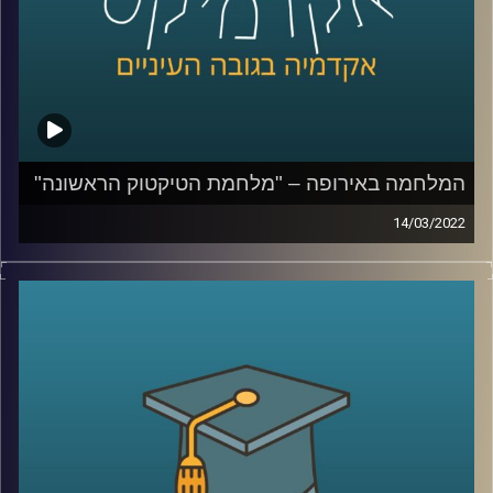
לשיחה עם ד"ר ערגה אטד על המלחמה ברשתות החברתיות –
לחצו כאן
קרדיט תמונות:
AudioVersity
המלחמה באירופה – "מלחמת הטיקטוק הראשונה"
14/03/2022
בשנים האחרונות חל שינוי באופן הסיקור התקשורתי. הדיווח
נעשה רגשי והמידע זורם אלינו בכל רגע, לעיתים ללא תיווך
(ברשתות החברתיות). במציאות בה כל אזרח עם טלפון מעביר
מידע לכלל הציבור, העיתונאי כבר לא רק מדווח אלא רואה
עצמו כחלק מהסיפור.
בפרק הזה ד"ר ערגה אטד, חוקרת את תחום השכנוע והעברת