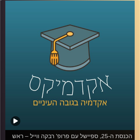
האלה נוספו לשילוש הזה נדבכים נוספים, כמו הרשת החברתית
ובעלי הון. כדי להבין טוב יותר את כללי המשחק החדשים,
הצטרפה אלינו פרופסור קרין נהון.
קרדיט תמונות:
AudioVersity
הכנסת ה-25, ספיישל עם פרופ' רבקה ווייל – ראש