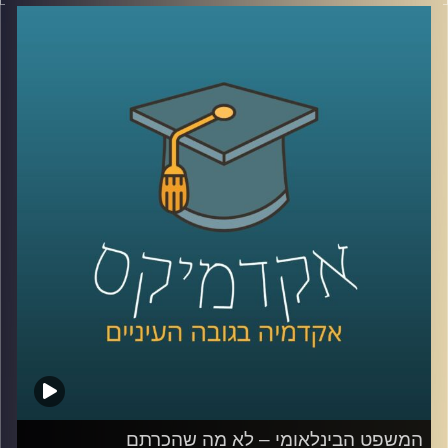
מושגים כמו פייק ניוז, עובדות אלטרטיביות, רשתות חברתיות
וקיטוב חברתי מאיימים על יציבותיהן של חברות דמוקרטיות.
ד״ר עמית לביא דינור, דיקנית ביהס סמי עופר לתקשורת תסביר
על משבר האמון והסכנה לדמוקרטיה
קרדיט תמונות:
AudioVersity
המשפט הבינלאומי – לא מה שהכרתם