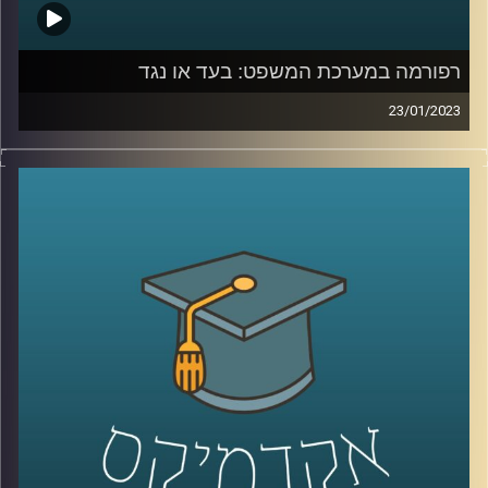
רפורמה במערכת המשפט: בעד או נגד
23/01/2023
בשבועות האחרונים מקדמת הממשלה רפורמה במערכת
המשפט. כתוצאה מכך, הרוחות במדינה סוערות. פרופסור יניב
רוזנאי, סגן דיקן בית הספר למשפטים ומומחה למשפט חוקתי
יסביר על הרפורמה והשלכותיה על כלל המערכות בישראל.
קרדיט תמונות:
AudioVersity