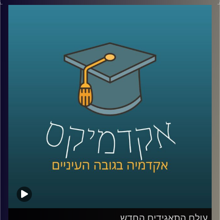
צמחה גם השנאה. עורך דין אילן יונש ואופיר טבת יספרו על
הקליניקה למאבק בשנאה, פועלה ועל הדרכים להאבק ולמגר
שנאה
קרדיט תמונות:
AudioVersity
עולם התאגידים החדש