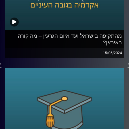
המעבדה לקבלת החלטות ממוחשבת, אוניברסיטת רייכמן.
פרסם 15 ספרים בתחום
קרדיט תמונות:
AudioVersity
מהתקיפה בישראל ועד איום הגרעין – מה קורה
באיראן?
15/05/2024
בליל ה- 14 באפריל, בזמן שאנחנו חיכינו בחרדה למתקפת
הטילים והכטב"מים מאיראן , היו כאלו גם בצד השני שנכנסו
ללחץ.
ברשתות החברתיות הופצו תמונות וסרטונים של אנשים שרצים
להצטייד במצרכים ושתייה ואפילו בדלק מחשש לתגובת נגד
ישראלית.
אז מה כל זה אומר על מה שקורה באיראן כרגע?