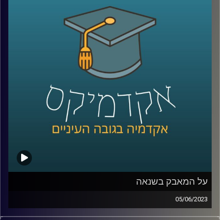
לישראל ואילו הזדמנויות יש לנו בעת הזו?
כדי לשפוך אור על המצב בהאג הצטרפה אלינו ד"ר דנה וולף,
ראשת חטיבת משפט וביטחון בבית הספר לאודר לממשל,
דיפלומטיה ואסטרטגיה.
קרדיט תמונות:
AudioVersity
על המאבק בשנאה
05/06/2023
בשנים האחרונות, בעקבות עלייתן של הרשתות החברתיות