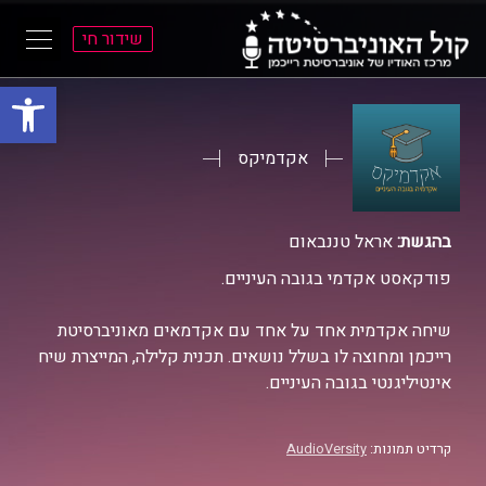
שידור חי
פתח סרגל
ל
ל
תוכן
תפריט
ראשי
ראשי
אקדמיקס
בהגשת:
אראל טננבאום
פודקאסט אקדמי בגובה העיניים.
שיחה אקדמית אחד על אחד עם אקדמאים מאוניברסיטת
רייכמן ומחוצה לו בשלל נושאים. תכנית קלילה, המייצרת שיח
אינטיליגנטי בגובה העיניים.
קרדיט תמונות:
AudioVersity