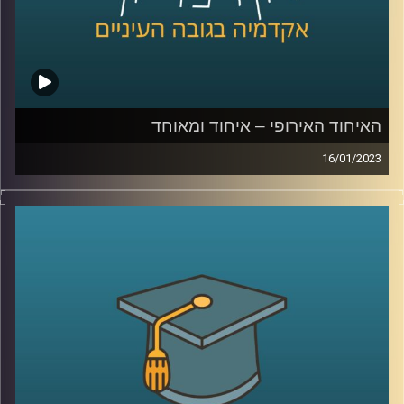
האיחוד האירופי – איחוד ומאוחד
16/01/2023
בשנים האחרונות עומד האיחוד האירופי בפנים אתגרים שונים.
גל מהגרים, מגיפת הקורונה וכיום המלחמה באוקראינה. בפרק
זה ד״ר עמנואל נבון יסביר על הקמתו של האיחוד האירופי,
מטרתו וכלל הקשיים העומדים בפניו
קרדיט תמונות:
AudioVersity