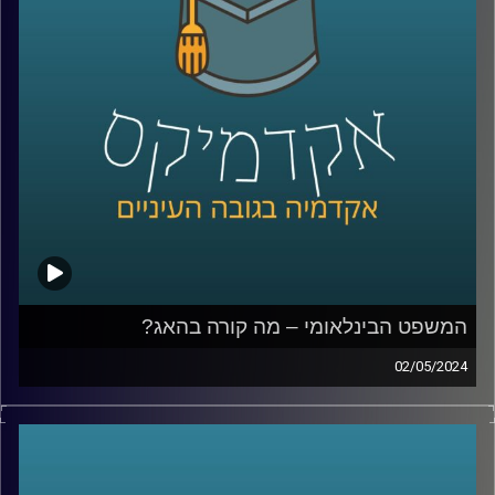
מושגים כלכליים כדאי לכל אחד מאיתנו לדעת
אז איתנו כאן בפרק של היום ד״ר יעל הדס ראשת התכניות
לכלכלה בבית הספר הבינלאומי באוניברסיטת רייכמן.
קרדיט תמונות:
AudioVersity
המשפט הבינלאומי – מה קורה בהאג?
02/05/2024
במשך שנים ישראל טענה כי לבית הדין הבינלאומי אין סמכות
לדון בסכסוך הישראלי־פלסטיני, אך כפי שאנחנו יודעים
המשפט מתנהל וחוקר את המתקפה של חמאס ואת הלחימה
מאז, אז מה בעצם קורה שם, מה הנזקים הפוטנציאליים