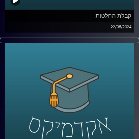
קבלת החלטות
22/05/2024
לאחר ה- 7 באוקטובר, התעוררו שאלות רבות לגבי רציונליות
ההחלטות של יחיא סינוואר, מנהיג חמאס בעזה.
ישנן מחלוקות בין מומחים באשר לרציונליות של סינוואר
בקבלת החלטות. בהתחשב בתוצאות הקשות של המלחמה
בעזה שבה איבד חמאס חלק ניכר מיכולותיו הצבאיות. רבים
סבורים שסינוואר פועל באופן שאינו רציונלי,לעומתם, יש
הטוענים שאמנם הוא פסיכופט, אך הוא מקבל החלטות
רציונליות.
מחקר במעבדה לקבלת החלטות ממוחשבות באוניברסיטת
רייכמן מנסה להעריך את מידת הרציונליות בהחלטותיו של
סינוואר ולהבין את השיקולים והתהליכים המובילים להחלטות
אלו, תוך התחשבות במרכיבים פסיכולוגיים ואידאולוגיים.
אז איתנו כאן פרופ׳ אלכס מינץ, פרופ׳ אלכס מינץ, ראש