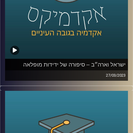
ישראל וארה״ב – סיפורה של ידידות מופלאה
27/03/2023
יחסי ישראל וארה״ב מוכרים לנו הישראלים כידידות טובה
וארוכת שנים. אך האם זה תמיד היה כך?
ד״ר אמנון כוורי יספר על היחסים בין ישראל וארה״ב, מה עומד
בבסיסם ומהם האתגרים העומדים בפניהם
קרדיט תמונות:
AudioVersity