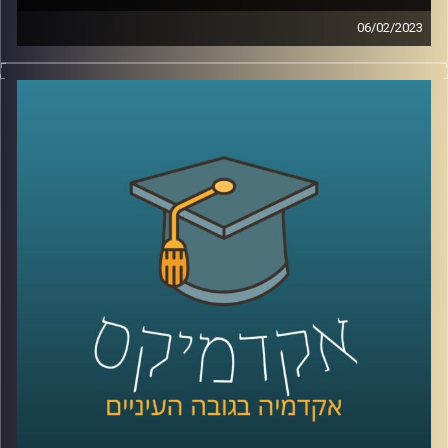
06/02/2023
בשנים האחרונות המשפט הבינלאומי הפך לזירת לאחד ממוקדי
המאבק המרכזיים של מדינת ישראל. כדי להבין טוב יותר את
האיום איתו מתמודדת מדינת ישראל, הצטרפה אלינו ד״ר דנה
וולף
קרדיט תמונות:
AudioVersity