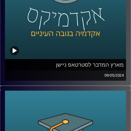
איתנו בפרק של היום ד״ר מאיר ג'בדנפר, מומחה לפוליטיקה
עכשווית של איראן, בבית הספר לאודר לממשל, דיפלומטיה
ואסטרטגיה באוניברסיטת רייכמן.
קרדיט תמונות:
AudioVersity
מארץ המדבר לסטרטאפ ניישן
09/05/2024
שממה חרבה, ענייה ועלובה, ככה תיאר את מדינת ישראל מארק
טווין לפני 150 שנה.
מדינת ישראל נחשבת כיום לאחת המדינות העשירות ביותר
בעולם.למרות אנחנו נמצאים באמצע המדבר המזרח תיכוני,
כשסביבנו לא מעט אויבים שרוצים בהיעלמותנו. ולמרות זאת,
צמחה לה מדינה מערבית לתפארת, אז איך זה קרה? ואיזה