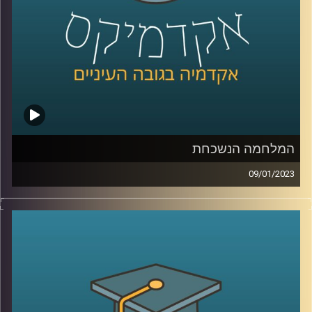
המלחמה הנשכחת
09/01/2023
בסוף המאה ה20 ותחילתה של המאה ה21 ניהל המערב מלחמה
כנגד אויב חדש, ארגוני הטרור האסלאמיסטים. שיאה של
המלחמה הוא כמובן פיגוע ה11/9 והופעתו של דעאש. בפרק
זה ד״ר מיכאל ברק יסקור את המאבק בארגוני הג׳יהאד והאם
המלחמה הזאת מאחורינו
קרדיט תמונות:
AudioVersity