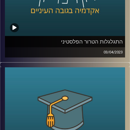
התגלגלות הטרור הפלסטיני
03/04/2023
במשך שנים איים הטרור הפלסטיני על חיי אזרחי מדינת ישראל.
אך מתי הוא החל? מי הוביל אותו? בפרק זה ד"ר אלי כרמון יספר
את סיפורו של הטרור הפלסטיני שעם השנים הפך למאבק
פוליטי
קרדיט תמונות:
AudioVersity