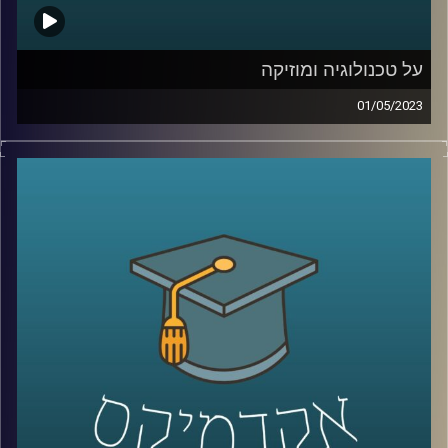
על טכנולוגיה ומוזיקה
01/05/2023
לרוב אנו מחלקים את עולמות הטכנולוגיה והמוזיקה לשני
עולמות נפרדים. אך מה קורה כשהם נפגשים? ד״ר רויטל
הולנדר תספר על הקשר בין יצירתיות, מוזיקה וטכנולוגיה
קרדיט תמונות:
AudioVersity