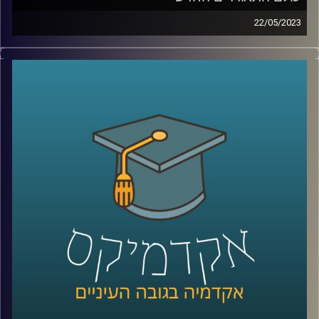
22/05/2023
עולם המימון והתאגידים משתנה כנגד עינינו. פרופסור רובין
יספר לך השינוי, הצרכים החדשים של תאגידים ותפקידם
החברתי החדש
קרדיט תמונות:
AudioVersity