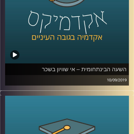
בימי המאה ה-19
.
בשעה מרתקת שהולכת לגלות לכם המון דברים
על העבר וגם על העתיד, ד"ר רויטל הולנדר
מביה"ס אדלסון ליזמות לוקחת אותנו דרך יוהן
סבסטיאן באך, אלן טיורינג, הולגרמות יפניות
וקהילת מוזיקאים בתל אביב לנפלאות הפיתוחים
הטכנולוגיים בתחום המוזיקה
השעה הבינתחומית – אי שוויון בשכר
10/09/2019
קרדיט תמונות:
AudioVersity
אפליה מגדרית היא דבר שקיים בהמון תחומי
חיים- הבדלים בשכר, פערים בשוק העבודה,
ייצוג נשים בחברות ובפוליטיקה
.
שני מחקרים של ד"ר טלי רגב מביה"ס טיומקין