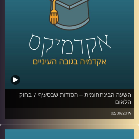
לכלכלה, החוקרת כלכלת עבודה בהתמחות של
פערים באי שוויון בשווקים, מביאים מידע מאוד
מעניין
:
האחד בנוגע ל
השפעה של שפה מגדרית על
תוצאות במבחנים
,
והשני מדבר על שוק שאמור
להיות אנונימי ועדיין ניתן לראות כיצד ההשפעה
של איפיון למגדר פוגעת בנשים- השוק המקוון
.
קרדיט תמונות:
AudioVersity
השעה הבינתחומית – הסודות שבסעיף 7 בחוק
הלאום
02/09/2019
ביולי 2018 עבר בכנסת, ברוב של 62 חברי
כנסת, חוק יסוד: ישראל – מדינת הלאום של