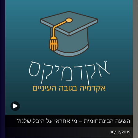
הרבים החליט לבצע מחקר מקיף דווקא בהיבט
היסטורי ולהבין מהם המקורות שהשפיעו על
איפיון המקצועות היהודים לאורך ההיסטוריה
.
לשם כך חבר לעמיתתו פרופ' מריסטלה
בוטיצ'יני, וביחד נברו באלפי מקורות
היסטוריוניים שונים, בכדי לענות על השאלה הזו
.
קרדיט תמונות:
AudioVersity
השעה הבינתחומית – מי אחראי על הזבל שלנו?
30/12/2019