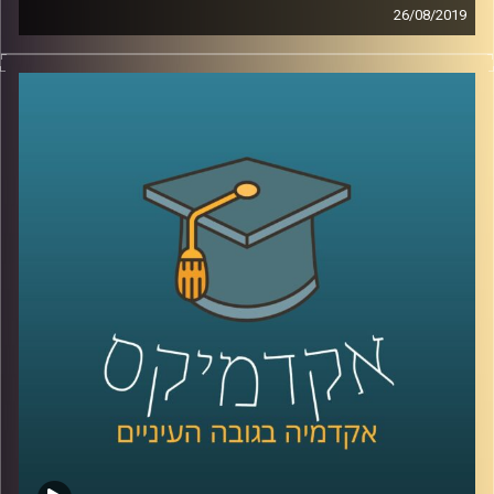
26/08/2019
לאורך שנים המזה"ת היווה אזור חשוב ביותר
למעצמות המערביות, בין עם בכל הקשור
למעברים בין המערב למזרח הרחוק, ובין אם
באוצרות הטבע שיכלו להפיק בו, כשבראשם
כמובן נמצא הזהב השחור
.
אבל למה בשנים האחרונות מדינות המפרץ
מבינות שהן צריכות לשנות את תוכניותיהן בנוגע
למשאב זה? ואיך מו סאלח קשור לכל העניין
?
ד"ר יוסי מן, חוקר את כלכלת המזה"ת מביה"ס
לאודר לממשל דיפלומטיה ואסטרטגיה
באוניברסיטת רייכמן, מסביר על הגורמים
לשינויים שמתרחשים במדינות המפרץ, על