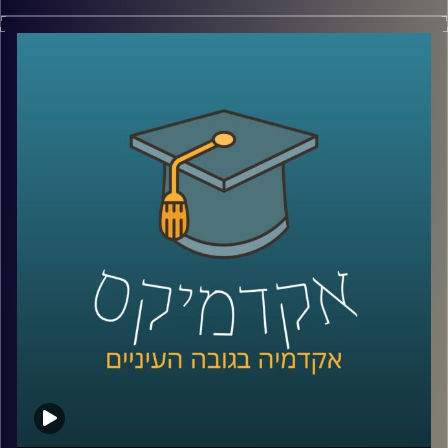
כולנו מייצרים זבל, אבל מי אחראי עליו
?
השאלה הזו הרבה יותר חשובה ואולי נראית לנו
מאוד מובנית מאליה, אבל בפועל בישראל (כמו
בישראל), יש יותר מדי גורמים שפחות מדי
מתקשרים שצריכים לטפל בשוק הפסולת
הביתית
.
ד"ר שירה דסקל מביה"ס לקיימות חקרה בדיוק
את עניין הרגולציה של שוק הפסולת בישראל,
ובשיחה של שעה היא מביאה נתונים מרתקים
על תמונת המצב בתחום, ומביאה פתרונות
פרקטיים ומעוררי תקווה לעתיד
קרדיט תמונות:
AudioVersity