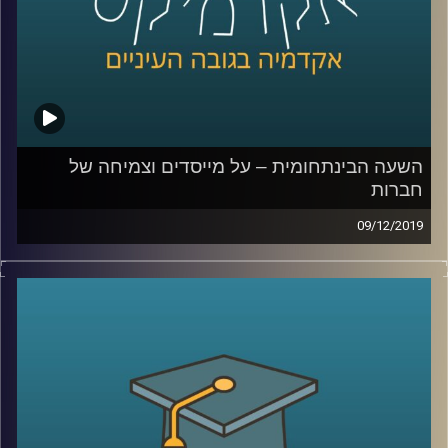
בינתחומי בעת התכנון העירוני על מנת ליצור
את את הסביבה האולטימטיבית
.
קרדיט תמונות:
AudioVersity
השעה הבינתחומית – על מייסדים וצמיחה של
חברות
09/12/2019
בישראל יש יותר חברות סטארט אפ וקרנות הון
סיכון לאדם מאשר בכל מדינה אחרת בעולם,
יותר מכל מדינה זרה אחרת, ועדיין ביחס לכמות
החברות המוקמות, קיימת בישראל בעיה של
הפיכת חברות קטנות לגדולות
.
פרופ' ניראון חשאי מביה"ס אריסון למנהל