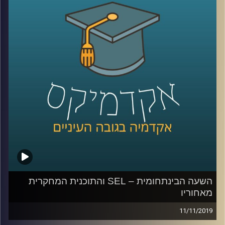
וזה בדיוק מה שד"ר אמנון כוורי מביה"ס לאודר
לממשל, דיפלומטיה ואסטרטגיה עושה במסגרת
המחקר שלו על דעת הקהל האמריקאית כלפי
ישראל
.
ד"ר כוורי מראה במחקרו כיצד האליטה
הפוליטית בארה"ב הפכה את הנושא של חיבה
כלפי ישראל כנושא מוביל בדיון על מדיניות
החוץ של ארה"ב, וכיצד הוא לוקח חלק חשוב
בקיטוב הפוליטי שבין הרפובליקניים
והדמוקרטיים במדינה
.
השעה הבינתחומית – SEL והתוכנית המחקרית
מאחוריו
קרדיט תמונות:
AudioVersity
11/11/2019