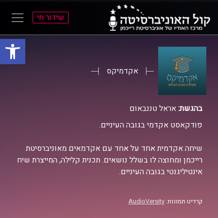
שידור חי
פתח סרגל
ל
ל
תוכן
תפריט
ראשי
ראשי
אקדמיקס
בהגשת:
אראל טננבאום
פודקאסט אקדמי בגובה העיניים.
שיחה אקדמית אחד על אחד עם אקדמאים מאוניברסיטת
רייכמן ומחוצה לו בשלל נושאים. תכנית קלילה, המייצרת שיח
אינטיליגנטי בגובה העיניים.
קרדיט תמונות:
AudioVersity