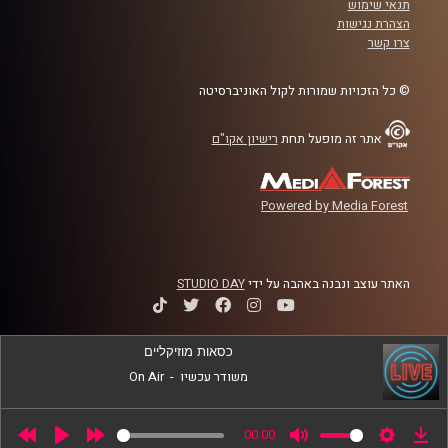
תנאי שימוש
החומרים והאמצעים שבעזרתם ניתן לממש את
הצהרת נגישות
צרו קשר
האיומים הללו? ואיך האסון שהתקיים בצ'רנוביל
בטעות יכול לחזור גם כיום (ולא כל כך בטעות?)
© כל הזכויות שמורות לקול האוניברסיטה
כל זאת ועוד בשעה המרתקת יחד עם ד"ר אלי
אתר זה מופעל תחת
רישיון אקו"ם
כרמון, מומחה לטרור בלתי קונבנציונאלי
מביה"ס לאודר לממשל
Powered by Media Forest
קרדיט תמונות:
AudioVersity
האתר עוצב ונבנה באהבה על ידי
STUDIO DAY
כסאות מוזיקליים
משודר עכשיו
-
On Air
00:00