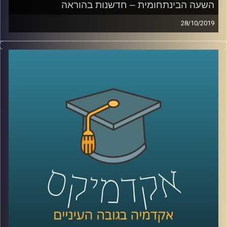
השעה הבינתחומית – חדשנות בהוראה
28/10/2019
האם האקדמיה עדיין רלוונטית לשוק העבודה
?
אחת הדרכים שבהן ניתן לשנות את התפיסה
הזאת היא על ידי אמצעים חדשים להוראה
באקדמיה
.
המרכז לחדשנות בהוראה באוניברסיטת רייכמן
בראשות עידן אלמוג מפתחת כלים חדשניים
ועושה שימוש בכלים קיימים שאותם היא מנסה
להחדיר לקורסים השונים ולשנות את שיטת
הלימוד הרגילה והמוכרת, ובכך להתאים את
הלימודים באקדמיה למציאות המשתנה
.