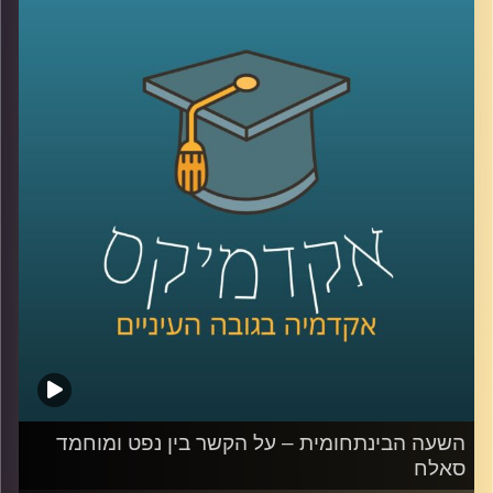
העם היהודי
.
ד״ר רונית לוין שנור, מרצה בכירה בביה"ס הארי
רדזינר למשפטים, מומחית לדיני קניין תכנון
ובנייה מספרת לנו על דרמה מעניינת במיוחד
שקשורה לסעיף הקרוי- "התיישבות יהודית",
שהוא גם הקצר ביותר באותו חוק יסוד- סעיף 7,
זאת במסגרת
המחקר
שערכה יחד עם עמיתה
ד"ר אדם שנער
.
קרדיט תמונות:
AudioVersity
השעה הבינתחומית – על הקשר בין נפט ומוחמד
סאלח