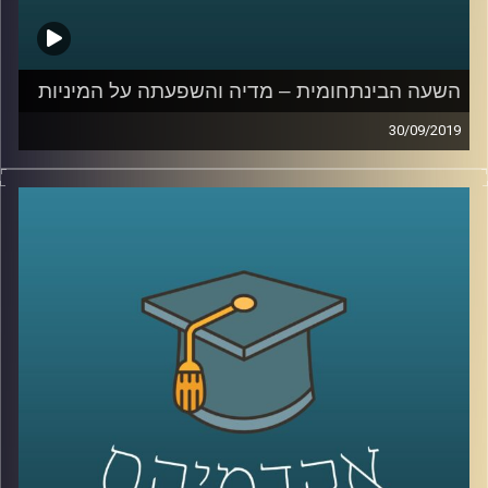
קרדיט תמונות:
AudioVersity
השעה הבינתחומית – מדיה והשפעתה על המיניות
30/09/2019
המדיות השונות משפיעות על אורחות חיינו
כמעט בכל תחום, אך כיצד סדרות ותכנים
עלילתיים משפיעים על המיניות של בני הנוער
?
זוהי בדיוק השאלה שד"ר קרן צור-איל מביה"ס
סמי עופר לתקשורת חוקרת
.
בשעה שבהחלט יכולה להילמד במסגרת שיעורי
חינוך מיני בבתי הספר, מסבירה ד"ר צור-איל
כיצד סדרות פופולריות משפיעות על תפיסת