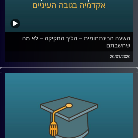
שאותו הוא מנהל במסגרת מחקר האפיגנטיקה,
וכמובן שעל התחום כולו
קרדיט תמונות:
AudioVersity
השעה הבינתחומית – הליך החקיקה – לא מה
שחשבתם
20/01/2020
הכנסת עומדת במוקד השיח הציבורי על בסיס
יומי, אך עד כמה הציבור באמת מודע למה
שקורה במסגרת הליכי החקיקה במשכן
?
ד"ר שירלי נוה, מרצה בבית הספר רדזינר
למשפטים וחברת סגל במכללת ספיר, חוקרת
משפט חוקתי, מציגה 2 מחקרים שערכה
במסגרת מחקרה בתחום המשפט ורגולציה