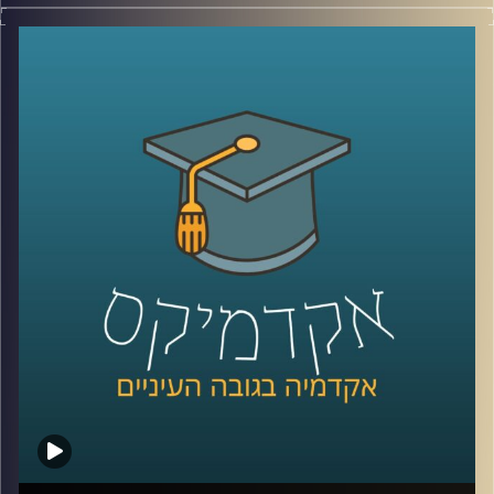
מחקר אקדמי בשיתוף מחקר ביצועי שבודק את הנעשה בשדה
זה משהו שמאוד לא קל לעשות, ובייחוד כשמדובר על שיתוף
פעולה עם גורמים רבים, ביניהם גם משרד ממשלתי ורשויות
מקומיות (ותוסיפו לזה ילדים בגילים שונים).
אבל זה בדיוק מה שד"ר דפנה קופלמן-רובין מביה"ס ברוך
איבצ'ר לפסיכולוגיה עושה במסגרת היחידה ללקויות למידה
וקשב (שכבר מתרחבת והופכת למכון), ותכנית א.י.ל שמוטמעת
במאות גני ילדים, בתי ספר וחטיבות ביניים.
מוזמנים להצטרף אלינו ולהכיר את עולם ה SEL (וגם לעזור לנו
למצוא תרגום ראוי למושג לעברית
)
קרדיט תמונות:
AudioVersity