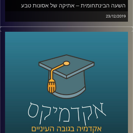
השעה הבינתחומית – אתיקה של אסונות טבע
23/12/2019
בשנת 2005 פגעה סופת ההורקין קתרינה בניו
אורלינס, וההשלכות שלה היו הרות אסון
.
ד"ר ליזה סבן, סגנית דיקן בביה"ס לאודר
לממשל דיפלומטיה ואסטרטגיה שחוקרת אתיקה
הייתה עדה לטראומה ולהשכלות הקשות של
הסופה על תושבי העיר, והבינה שגם לאסונות
טבע יש זווית אתית (כמו לכל דבר בחיים)
.
ד"ר סבן מסבירה כיצד יש לשאוף לפעול
במצבים של אסונות טבע מבחינת הסיוע שיש
להעניק לאוכלוסייה הנפגעת, תוך שימוש
במודלים בהם הקהילה לוקחת חלק פעיל
בטיפול יחד עם שיתוף פעולה של גורמים