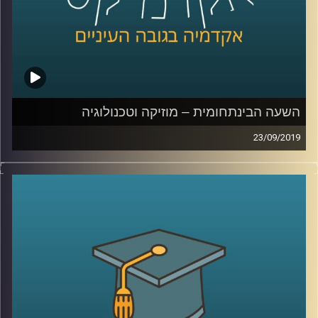
המיניות של בני נוער, על האופן בו בעזרת
החלטה מודעת של יוצרים ניתן להעלות מודעות
בנושאים הקשורים בחינוך מיני, והשימוש
בהומור יכול לגרום לבלבול (ספויילר – לכו תעשו
בינג' של "חברים")
השעה הבינתחומית – מוזיקה וטכנולוגיה
קרדיט תמונות:
AudioVersity
23/09/2019
יוני רכטר אמר פעם : "אי אפשר לכתוב מוזיקה
מתוחכמת בלי יכולת אנליטית", וכמה שהוא
צדק
!
מוזיקה לוקחת חלק גדול בחיים של רוב
האנשים, וכך גם הטכנולוגיה, אך בשנים
האחרונות אנחנו רואים יותר ויותר מקרים של
שילוב שני התחומים האלו, מה שהתחיל עוד