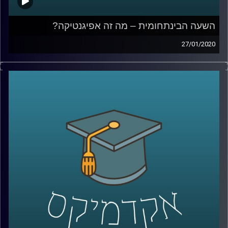
השעה הבינתחומית – מה זה אפיגנטיקה?
27/01/2020
החל משנת 1990 החל פרוייקט מיפוי הגנום
האנושי, שכלל שיתוף פעולה בינלאומי ובסופו
של דבר הביא לגילויים פורצי דרך שמשפיעים
על כולנו. בשנים האחרונות החל פרוייקט דומה,
פרוייקט האפיגנום המסקרן לא פחות
.
מה זה אפיגנום? למה חשוב לחקור אותו? ומה
הקשר של אוניברסיטת רייכמן לכל העניין
?
בשעה מרתקת וחדשנית ביותר, פרופ' צחי עין
דור מבית הספר ברוך איבצ'ר לפסיכולוגיה
באוניברסיטת ריימן מספר על פרוייקט אלפא