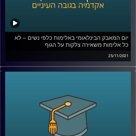
לאלימות כלפי נשים –
לחצו כאן
לשיחה עם ד"ר גליה שניבוים בנושא אלימות שאינה פיזית –
לחצו כאן
קרדיט תמונות:
AudioVersity
יום המאבק הבינלאומי באלימות כלפי נשים – לא
כל אלימות משאירה צלקות על הגוף
25/11/2021
כאשר אנו חושבים על נשים שחוות אלימות לרוב נדמיין מישהי
שחוטפת מכות עד זוב דם. עם זאת, ישנן נשים רבות החיות
במציאות אלימה, אך באופן שאינו מתבטא בצלקות על הגוף.
בפרק זה תתארח ד"ר גליה שניבוים, מרצה וחוקרת של הדין
הפלילי, ויחד נדון בשאלה האם גם אלימות נפשית/כלכלית
צריכה להיחשב אלימות גם בדין הפלילי ולמה הפללה היא לא
בהכרח הפתרון.