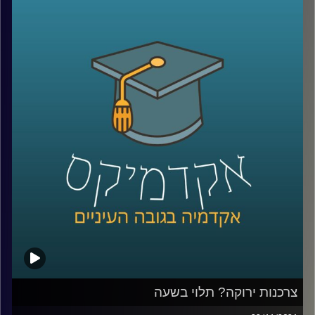
התפיסה שתהליך רכישת הידע המשפטי יכול גם להוות כלי
מעצים ומשקם.
אחד המקומות בו מועברת סדנה היא מעון לנשים נפגעות
אלימות. בפרק זה אנסה להציג את המציאות המורכבת בה
נמצאות נשים שעוברות אלימות במשפחה ואת הקשיים בהם
הן נתקלות כאשר הן מנסות לצאת ממעגל האלימות.
בפרק זה התארחו בתכנית מירית קופלמן, מנהלת המעון בו
מועברת הסדנה; עו"ד זיו לידרור, מנהלת הקליניקה, ולינוי ביליק,
סטודנטית למשפטים שמעבירה סדנה באותו מעון.
קו החירום של (24/7) ל.א לאלימות נגד נשים – 6724*.
לתרומות לעמותה ניתן לצלצל למספר 09-9579237 או דרך
האתר
.
צרכנות ירוקה? תלוי בשעה
הקו החם של נעמת (8:00-15:00) – 036492468/9/70