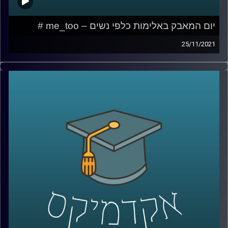
יום המאבק באלימות כלפי נשים – me_too #
25/11/2021
בשנת 2017 פרץ לחייני הצירוף "me too" או "גם אני" כביטוי
לשכיחות הבלתי נסבלת של תופעת ההטרדות המיניות. אומנם
הביטוי לא מקושר באופן ישיר להטרדות במקום העבודה אך
בבחינה מעמיקה של התופעה ניתן לראות שפעמים רבות
המתלוננת (ברשת החברתית) הייתה במצב של כפיפות מקצועית
למטריד.
בפרק זה אשוחח עם ד"ר גליה שניבוים, מרצה וחוקרת של הדין
הפלילי אשר אחד מתחומי העניין שלה כוללים רגולציה
משפטית של יחסי-סמכות, עברות מין והטרדות מיניות.
לשיחה עם ד"ר גליה שניבוים בנושא הדין הפלילי הנוגע