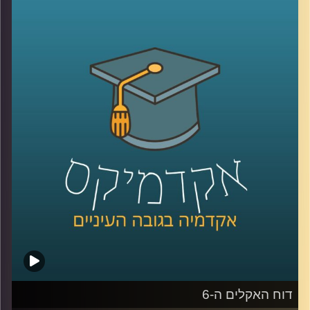
שנמצאת בפורטוגל ובהאג, מחקרים יישומיים בעיקר עם
האיחוד האירופי, מספרת על האופן בו משלבים מחקר אקדמי
יחד עם פעולות יישומיות בשטח, במחקר בו היא והחברה אותה
היא מנהלת בשותפות חוקרים מערכות מזון ב-6 מדינות
באפריקה.
איך משתפים פעולה עם גופים נוספים, כאשר כל אחד מהם
בעל מומחיות וכלי עבודה שונים? כיצד לומדים את השטח טרם
הכניסה למדינות היעד? ואיך מקיימים מחקר באפריקה בימי
הקורונה והריחוק החברתי?
קרדיט תמונות:
AudioVersity
דוח האקלים ה-6