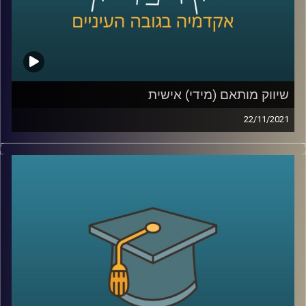
לשיחה עם ד"ר יונת צובנר על צרכנות ירוקה –
לחצו כאן
קרדיט תמונות:
AudioVersity
שיווק מותאם (מידי) אישית
22/11/2021
השיווק היום למוצרים השונים הפך לאינטנסיבי במיוחד כאשר
עם המעבר לקניות אונליין השיווק גם נעשה בהתאם לניתור
הפעילות שלנו ברשת. היה ניתן לחשוב שמעקב אחרי כל לחיצה
שביצענו, או לא ביצענו אבל ממש התלבטנו אם לבצע, יועיל
לאותן מערכות שיווק. עם זאת, במחקר שביצעה ד"ר יונת צובנר
מהמחלקה לשיווק מבית הספר אריסון למנהל עסקים, מסתבר,
שלא בהכרח…
לקראת סיומו של חודש נובמבר, החודש שהפך בשנים
האחרונות לחודש הקניות (ששיאו יחול ביום שישי הקרוב -
הבלאק פריידי המיוחל) בפרק זה התארחה ד"ר יונת צובנר