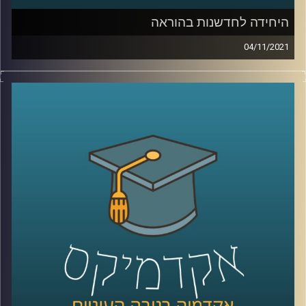
היחידה לחדשנות בהוראה
04/11/2021
בשנים האחרונות, עם כניסת הטכנולוגיה לחיינו, חלו שינויים
משמעותיים בכל תחומי החיים: אנחנו מנהלים שיחות ארוכות
ומשמעותיות בלי להוציא הגה מהפה, קניות נעשות בלי לצאת
מהבית ובעיות שפעם ההתמודדות איתן דרשה מאמץ רב
נפתרות בלחיצת כפתור. בעוד שוק העבודה משתנה בכל רגע,
נדמה שהאקדמיה, שאמורה להכשיר את בוגריה להתאים לשוק
זה, קופאת על שמריה.
בפרק הזה נדבר עם עידן אלמוג, ראש היחידה לחדשנות
בהוראה על פעילות היחידה, ההתאמות שנעשות באוניברסיטת
ריכמן להכנת הבוגרים לעולם התעסוקה החדש וכיצד הופכים
את הליך הלמידה למשמעותי יותר.