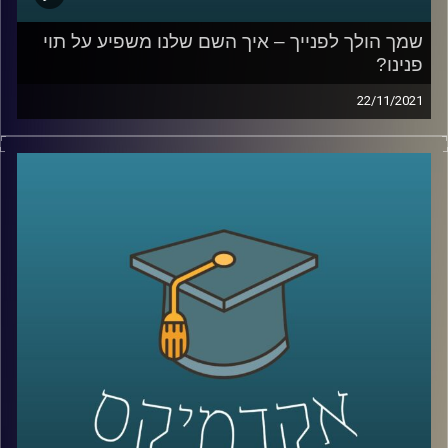
קרדיט תמונות:
AudioVersity
שמך הולך לפנייך – איך השם שלנו משפיע על תוי
פנינו?
22/11/2021
מכירים את זאת שאתם לא מצליחים לזכור את שמה כי זה
פשוט לא מתאים לה, או את זה שכולם קוראים לו בכינוי שלו
כי השם שלו "לא מתאים לו"? אתם ממש לא לבד. במחקר
שביצעה ד"ר יונת צובנר נמצא שיש קשר בין תוי הפנים שלנו
לבין השם שלנו, קשר כזה שגם מחשבים (AI) יכולים לזהות.
בפרק זה תתארח ד"ר יונת צובנר, מבית הספר למנהל עסקים
לדבר על שמות, תוי פנים ומה שבינהם.
לשיחה עם ד"ר יונת צובנר על שיווק מותאם (מידי) אישית –
לחצו כאן