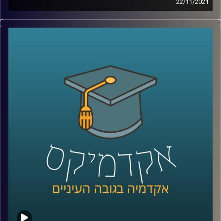
22/11/2021
בשנים האחרנות איכות הסביבה עלתה לסדר היום ומסרבת
קו המידע והיייעוץ של ויצו – 3980*
לרדת ממנו: ועידת האקלים שהתקיימה החודש הוכתרה
כ"גורלית", בתחילת החודש הועלה המיסוי על הכלים
קרדיט תמונות:
AudioVersity
החד-פעמיים כדי להפחית צריכה בהם ואגרת הגודש מככבת
בכותרות רבות. על אף שרבים יטענו שהם "צרכנים ירוקים",
מחקר שערכה ד"ר יונת צובנר, חוקרת במחלקה לשיווק בבית
הספר אריסון למנהל עסקים, מגלה שהנכונות שלנו לצרכנות
ירוקה תלויה בשעה ביום וברמת העייפות שלנו.
לשיחה עם ד"ר יונת צובנר על שיווק מותאם (מידי) אישית –
לחצו כאן
לשיחה עם ד"ר יונת צובנר על השפעת שמנו על תוי פנינו –
לחצו כאן