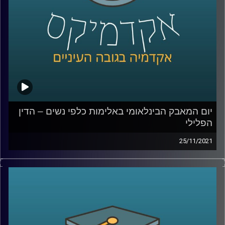
לשיחה עם ד"ר גליה שניבוים בנושא הדין הפלילי הנוגע
לאלימות כלפי נשים –
לחצו כאן
לשיחה עם ד"ר גליה שניבוים בנושא מחאת ה- me_too –
לחצו כאן
קרדיט תמונות:
AudioVersity
יום המאבק הבינלאומי באלימות כלפי נשים – הדין
הפלילי
25/11/2021
בשנת 1992 מוריס אזואלס ירה למוות באשתו ובשכנם לאחר
שראה את השניים מתנשקים ברכב. בפסק הדין של בית
המשפט העליון נאמר שלא מדובר ברצח בכוונה תחילה אלא
בביטוי לחולשת הטבע האנושי כיוון ש"דמו של הישראלי המצוי
והישראלית המצויה עלול לרתוח כאשר הם רואים את בת הזוג
או בן הזוג בבגידה".