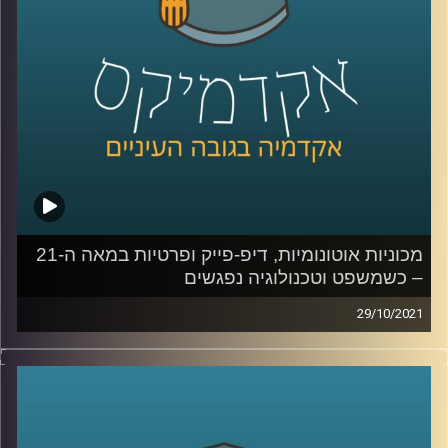
שמייצרות הבינה המלאכותית ( Artificial Intelligence-AI)
ולמידת המכונה (Machine Learning).
לשיחה עם ד"ר אביב גאון בנושא הקשר בין משפט לטכנולוגיה
– לחצו כאן
לשיחה עם ד"ר אביב גאון בנושא תיקי פייסבוק והקשר בין
טכנולוגיה ואתיקה – לחצו כאן
קרדיט תמונות:
AudioVersity
מכוניות אוטונומיות, דיפ-פייק ופרטיות במאה ה-21
– כשמשפט וטכנולוגיה נפגשים
29/10/2021
מכוניות אוטונומיות שנוסעות ללא שליטת אדם נמצאות
ברגעים אלו על כבישי ישראל כשהחוק עדיין מחייב נהג
שיחזיק את ההגה בשתי ידיו;
פרטיות נחשבת כזכות יסוד אבל
עוקבים אחרי כל קליק שאנחנו עושים עם העכבר; וגם, מה
תהיה המשמעות של עדות בבית משפט כאשר תופעת