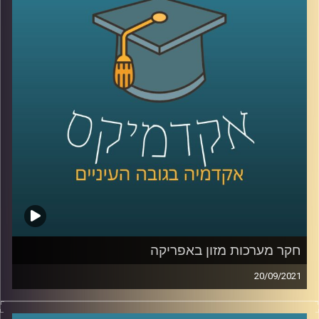
ה"דיפ-פייק" תתרחב ולא נוכל לסמוך על מה שאנחנו רואים
במו עייננו?
האם המשפט עומד בקצב של הסטארט-אפ ניישן? ד"ר אביב
גאון, מומחה למשפט וטכנולוגיה מדבר על הקשר בין שני
התחומים.
לשיחה עם ד"ר אביב גאון בנושא דיני זכויות היוצרים בעידן
הבינה המלאכותית:
לחצו כאן
לשיחה עם ד"ר אביב גאון בנושא תיקי פייסבוק והקשר בין
טכנולוגיה ואתיקה:
לחצו כאן
קרדיט תמונות:
AudioVersity
חקר מערכות מזון באפריקה
20/09/2021
צרויה קלבאו שבח, יועצת לאיכות סביבה מדיניות ואסטרטגיה,
המלמדת בביה"ס לקיימות ואונ' ת"א, חברת מחקר יישומי