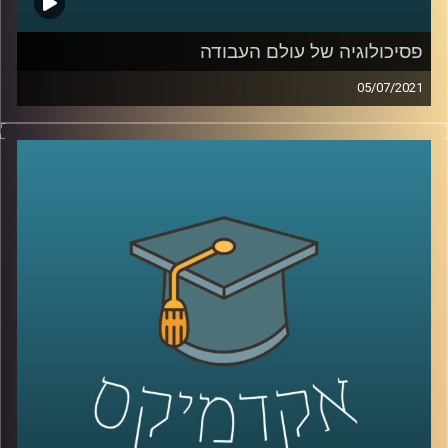
פסיכולוגיה של עולם העבודה
05/07/2021
מהי משמעות בעבודה וכיצד ניתן לדאוג שתהיה לנו אחת כזו?
מה התפקיד של המנהלים במציאתה? מדוע חשוב לדבר על
הנושאים הלא מדוברים ביחס לעולם העבודה?
בשעה שמאירה זרקור על נקודות מפתח בעולם העבודה, ד"ר
דנה פרג, ראשת תוכנית התואר השני בהתנהגות ופיתוח ארגונים
בבית הספר איבצ'ר לפסיכולוגיה ובבית הספר אריסון למינהל
עסקים באוניברסיטת רייכמן תענה על כל השאלות האלה,
ותסביר למה לא ניתן לנתק בין העבודה שלנו לבין החיים
האישיים.
קרדיט תמונות:
AudioVersity