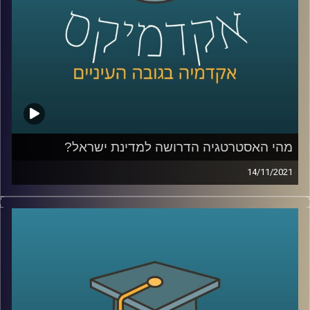
מאוניברסיטת רייכמן, שבמחקר משותף עם
פרופסור רום
שריפט מאוניברסיטת אינדיאנה מצאה ששיווק על סמך מוצרים
שהתלבטנו אם לקנות דווקא יפגע ברצון שלנו לרכוש.
לשיחה עם ד"ר יונת צובנר על צרנות ירוקה –
לחץ כאן
לשיחה עם ד"ר יונת צובנר על השפעת שמנו על תוי פנינו –
לחץ כאן
מהי האסטרטגיה הדרושה למדינת ישראל?
קרדיט תמונות:
AudioVersity
14/11/2021
ביום שלישי הבא בשעות הבוקר יתקיים כנס ביטחוני-מדיני
מטעם המכון למדיניות ואסטרטגיה של אוניברסיטת רייכמן
שיעסוק בשאלה "מהי האסטרטגיה הדרושה למדינת ישראל".
בפרק זה התארח האלוף במילואים עמוס גלעד, ראש המכון,
לדבר על הכנס ולהעלות סוגיות אסטרטגיות בהן נדרש לבצע
חשיבה מעמיקה בתחומים השונים: יחסי ישראל ארה"ב, טרור,
איראן והקורונה.