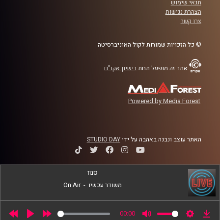
תנאי שימוש
הצהרת נגישות
קרדיט תמונות:
AudioVersity
צרו קשר
© כל הזכויות שמורות לקול האוניברסיטה
אתר זה מופעל תחת
רישיון אקו"ם
Powered by Media Forest
האתר עוצב ונבנה באהבה על ידי
STUDIO DAY
סנוז
משודר עכשיו
-
On Air
00:00