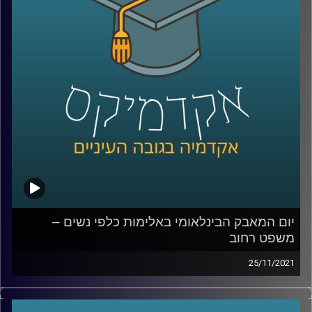
כמה התקדם הדין הפלילי מאז אותו פסק דין משנות התשעים?
האם גם היום יריה באשתך לאחר בגידה לא תחשב רצח אלא
"חושלתו של הטבע האנושי"? כדי לענות על השאלה הזאת
בתכנית זו תתארח ד"ר גליה שניבוים, מרצה וחוקרת של הדין
הפלילי.
לשיחה עם ד"ר גליה שניבוים בנושא אלימות שאינה פיזית –
לחצו כאן
לשיחה עם ד"ר גליה שניבוים בנושא מחאת ה-me too –
לחצו
כאן
קרדיט תמונות:
AudioVersity
יום המאבק הבינלאומי באלימות כלפי נשים –
משפט רחוב
25/11/2021
בקליניקה "משפט רחוב" עוסקים הסטודנטים בהנגשת ידע
משפטי לאוכלוסיות שפגשו את החוק מהצד האחר. זאת, מתוך