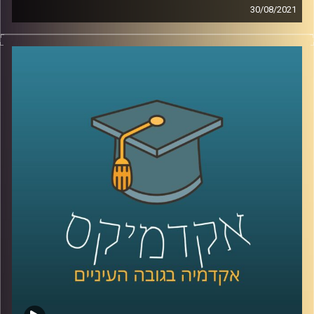
30/08/2021
באוגוסט האחרון פרסם הפאנל הבינלממשתי את דו"ח האקלים
ה-6.
מה הוא בכלל הדוח הזה? מה ממצאיו העיקריים והמלצותיו?
כמה השפעה בכלל תהיה לו, בהסתמך על ההשפעה של
הדוחות הקודמים לו?
פרופ' יואב יאיר, דיקן ביה"ס לקיימות חוקר אטמוספירה וחלל,
מגיע להסביר על כל נקודות אלה, ולהסביר מהן הפעולות שעל
ממשלת ישראל לנקוט כבר עכשיו בכדי לשנות את המציאות
העגומה.
קרדיט תמונות:
AudioVersity