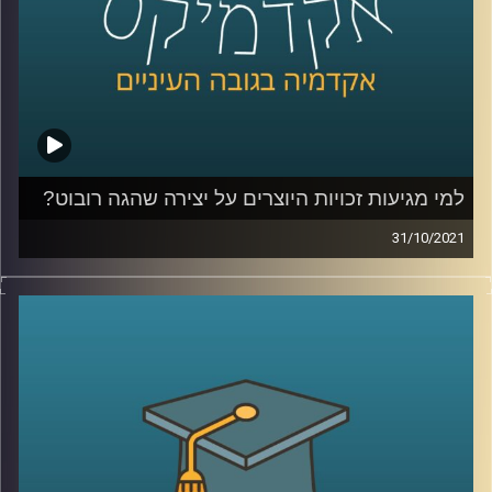
לשיחה עם ד"ר אביב גאון על דיני זכויות היוצרים בעידן הבינה
המלאכותית –
לחצו כאן
קרדיט תמונות:
AudioVersity
למי מגיעות זכויות היוצרים על יצירה שהגה רובוט?
31/10/2021
רובטים שמייצרים דברים בעצמם! זה נשמע כמו מדע בדיוני
אבל האמת שאת הניצנים של התופעה אפשר לראות כבר
עכשיו. ואם הרובוט הוא הוגה הרעיון, למי מגיעות זכויות
היוצרים על היצירה?
ד"ר אביב גאון, מנהל בית הספר הארי רדזינר למשפטים וכותב
הספר "עתיד דיני זכויות היוצרים בעידן הבינה המלאכותית"
(The Future of Copyright in the Age of Artificial
Intelligence) מדבר על הסוגיות המשפטיות בזכויות היוצרים