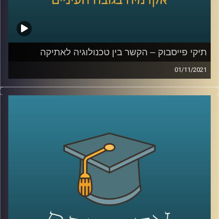
לשיחה על למידה בימי קורונה –
לחצו כאן
לשיחה על למידת העתיד –
לחצו כאן
קרדיט תמונות:
AudioVersity
תיקי פייסבוק – הקשר בין טכנולוגיה לאתיקה
01/11/2021
כאשר עובדת פייסבוק לשעבר, פרנסס האוגן, פירסמה כי
פיסבוק העדיפה למקסם את רווחיה על פני בטיחות
המשתמשים הדבר יצר רעש גדול, אף על פי שלכולם ברור
שמטרתה של חברה עסקית היא למקסם את הרווחים שלה.
בשיחה עם ד"ר אביב גאון, מנהל בית הספר הארי רדזינר
למשפטים ומומחה למשפט וטכנולוגיה, נדבר על החובה
החוקית והמוסרית של ענקיות הטכנולוגיה ועל נקודות המפגש
של תחום האתיקה עם תחום הטכנולוגיה.
לשיחה עם ד"ר אביב גאון על הקשר בין משפט וטכנולוגיה –
לחצו כאן