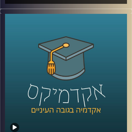
הקורונה שינתה את האופן בו התנהלו הרבה ענפים ותחומים
ובהם גם ההוראה. וכך,
כרעם ביום בהיר קיבלו כל העוסקים
התחום הנחייה שעליהם לשנות את האופן בו התרגלו ללמד
במשך שנים רבות באופן מידיי.
עידן אלמוג, ראש היחידה לחדשנות בהוראה באוניברסיטת
רייכמן מספר על ההשפעות של הקורונה על הלמידה, האם
הקורונה הובילה לשינוי חיובי או שלילי באקדמיה ומה
מהשינויים שנעשו כהתאמות למצאת אך "כאן כדי להישאר".
לשיחה על היחידה לחדשנות בהוראה –
לחצו כאן
לשיחה על למידת העתיד –
לחצו כאן
קרדיט תמונות:
AudioVersity