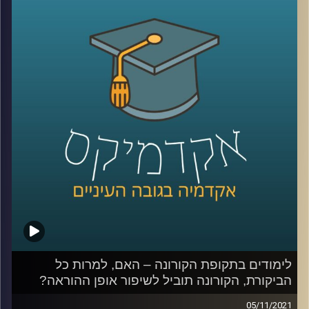
עידן אלמוג, ראש היחידה לחדשנות בהוראה, יספר איך הוא
משער שתתקיים הלמידה באקדמיה בעתיד.
לשיחה על היחידה לחדשנות בהוראה:
לחצו כאן
לשיחה על למידה בימי קורונה:
לחצו כאן
קרדיט תמונות:
AudioVersity
לימודים בתקופת הקורונה – האם, למרות כל
הביקורת, הקורונה תוביל לשיפור אופן ההוראה?
05/11/2021