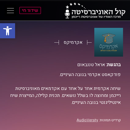
שידור חי
פתח סרגל
ל
ל
תוכן
תפריט
ראשי
ראשי
אקדמיקס
בהגשת:
אראל טננבאום
פודקאסט אקדמי בגובה העיניים.
שיחה אקדמית אחד על אחד עם אקדמאים מאוניברסיטת
רייכמן ומחוצה לו בשלל נושאים. תכנית קלילה, המייצרת שיח
אינטיליגנטי בגובה העיניים.
קרדיט תמונות:
AudioVersity