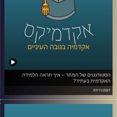
לאתר המכון למדיניות ואסטרטגיה –
לחצו כאן
קרדיט תמונות:
AudioVersity
הסטודנטים של המחר – איך תראה הלמידה
האקדמית בעתיד?
07/11/2021
כיצד אוניברסיטאות בעולם כבר עכשיו משנות את אופן
הלמידה בהן כדי להתאים לעולם החדש? מה המגמות שרואים
בשוק העבודה וישפיעו על האקדמיה?