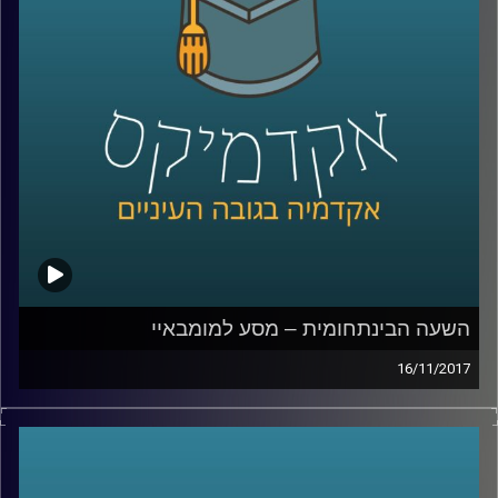
היקף התופעה, על האתגרים שהיא מציבה ועל
הרצון האנושי, שעדיין קיים, לתוכן אותנטי
קרדיט תמונות:
AudioVersity
השעה הבינתחומית – מסע למומבאיי
16/11/2017
היא אחת מהערים הגדולות ביותר בעולם
ושוכנים בה בערבוביה עוני מחפיר ועושר קיצוני,
יופי וכיעור. ד"ר נתי מרום, תמר עקוב ואמה