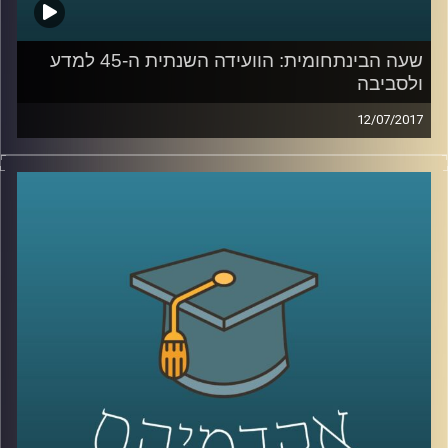
שעה הבינתחומית: הוועידה השנתית ה-45 למדע
ולסביבה
12/07/2017
תכנית מיוחדת של "השעה הבינתחומית" – ציקי
ישי מביא את כל הקולות הכי חמים ומעניינים
מהיום השני לועידה
.
קרדיט תמונות:
AudioVersity