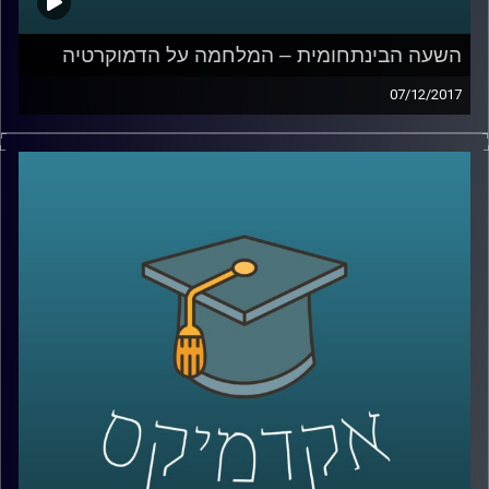
השעה הבינתחומית – המלחמה על הדמוקרטיה
07/12/2017
אלו ימים מבלבלים עבור שוחרי הדמוקרטיה.
בכירים מובלים לחדרי חקירות, מועמדים
פופוליסטיים גורפים קולות רבים ומפלגות
קיצוניות מקבלות לגיטימציה מההמון. ד"ר עמיחי
מגן מסביר מדוע דווקא בימים בהם האמון
בשיטה הולך ודועך יש לשמור עליה מכל משמר
ואיך, על אף הכל, הדמוקרטיה הישראלית בימים
אלו היא לא פחות מנס
קרדיט תמונות:
AudioVersity