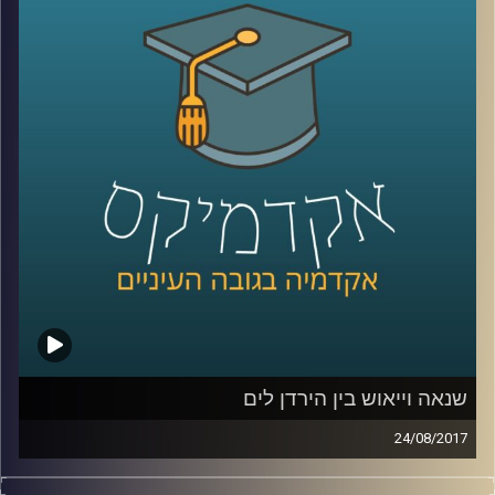
אילוצי ההיסטוריה חזקים אפילו יותר מטראמפ,
פוטין וקים ג'ונג און
קרדיט תמונות:
AudioVersity
שנאה וייאוש בין הירדן לים
24/08/2017
מעבר להבטחות היסטוריות, לאמונה בצדקת