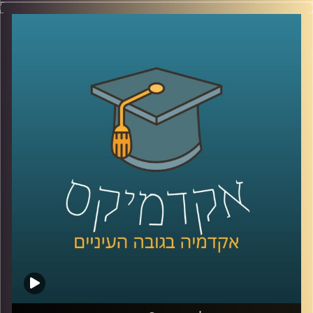
מה הקשר בין ליטוף נשי בכתף לכסף שלנו? ובין
מטפס הרים למהמר כפייתי? ד"ר הדס אראל
עומדת על תהליכי קבלת ההחלטות שלנו,
מסבירה למה אנחנו כל כך שונאים להפסיד וגם
למה לאחר שתדעו את כל זה, ברגע האמת,
כנראה שהמניפולציה הבאה תצליח לעבוד
עליכם
.
קרדיט תמונות:
AudioVersity