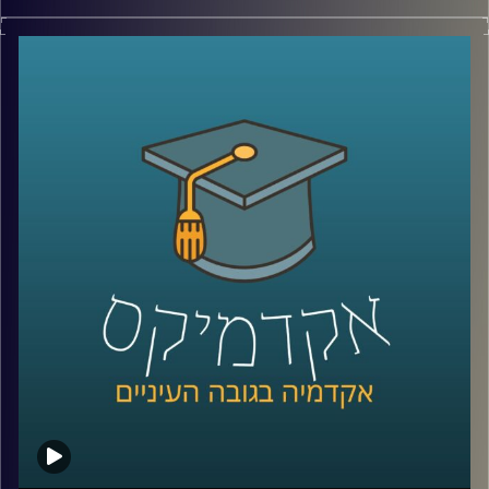
לא רחוק היום שבו בכדור הארץ לא יהיו מספיק
משאבים לתמוך באוכלוסייה ועקב משברים
סביבתיים מיליונים ייאלצו לנדוד מבתיהם
למקומות חלופיים. פרופסור יואב יאיר על
פתרונות ההגירה האלטרנטיביים שהאנושות
תהיה חייבת לספק: אז היכן ניתן לקיים חיים
אנושיים מחוץ לכדור הארץ? במה זה כרוך?
וכמה אנו רחוקים מהיום שזה יקרה? | הפרק
הראשון בסדרת "העתיד זה לא מה שהיה פעם
"
קרדיט תמונות:
AudioVersity