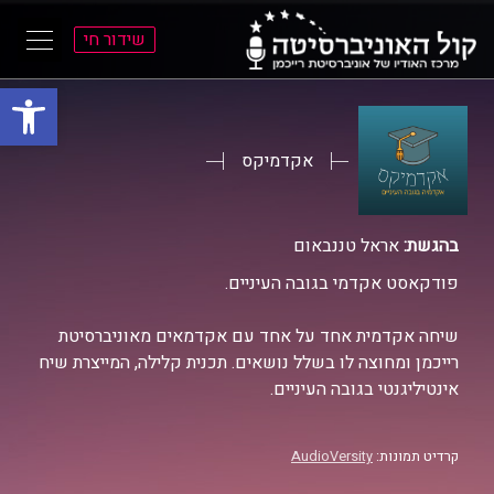
שידור חי
פתח סרגל
ל
ל
תוכן
תפריט
ראשי
ראשי
אקדמיקס
בהגשת:
אראל טננבאום
פודקאסט אקדמי בגובה העיניים.
שיחה אקדמית אחד על אחד עם אקדמאים מאוניברסיטת
רייכמן ומחוצה לו בשלל נושאים. תכנית קלילה, המייצרת שיח
אינטיליגנטי בגובה העיניים.
קרדיט תמונות:
AudioVersity