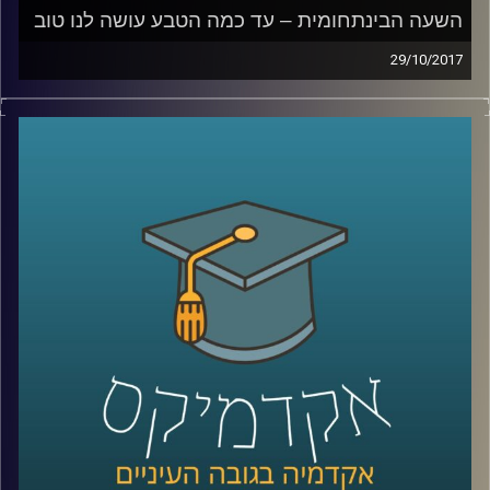
השעה הבינתחומית – עד כמה הטבע עושה לנו טוב
29/10/2017
בטן גב מול הים, ישיבה מול נוף מדברי עוצר
נשימה או אפילו סתם טיול בפארק העירוני
יכולים להרגיע אותנו, לעזור לנו להשתחרר
ולגרום למחשבות שלנו להיות ממוקדות יותר.
ד"ר נועה אלבלדה מתארת את הקשר שבין
יציאה לטבע לבין פעילות המוח האנושי וכיצד
התובנות הללו מיושמות במקומות שונים בעולם
קרדיט תמונות:
AudioVersity