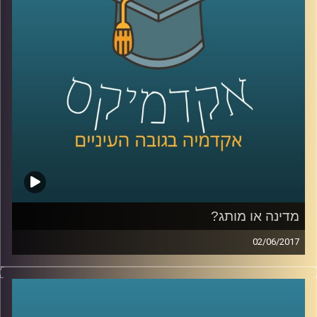
ועומד על הסיבות האפשריות שבגינן נשיא
המעצמה החזקה בעולם קורא תיגר על הבנות
שהוסכמו על ידי כמעט 200 מדינות
.
קרדיט תמונות:
AudioVersity
מדינה או מותג?
02/06/2017
דמיינו ראש ממשלה יושב במשרד פרסום וחושב
על לוגו וסלוגן למדינה שלו, נשמע מוזר? ד"ר טל
עזרן מסביר מדוע התהליך הזה כבר נמצא