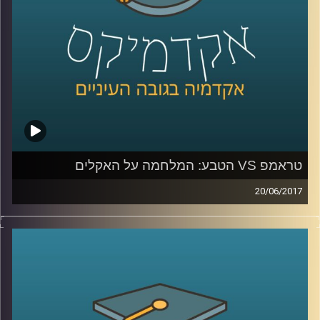
טראמפ VS הטבע: המלחמה על האקלים
20/06/2017
לאחרונה הודיע נשיא ארה"ב דונלד טראמפ, כי
הוא מתכוון לפרוש מהסכם האקלים שנחתם
בפריז. מה בדיוק החליטו שם ומה המשמעויות
של כל זה לגבינו? פרופסור יואב יאיר, דיקן בית
הספר לקיימות, מפרט על ההסכם ההיסטורי