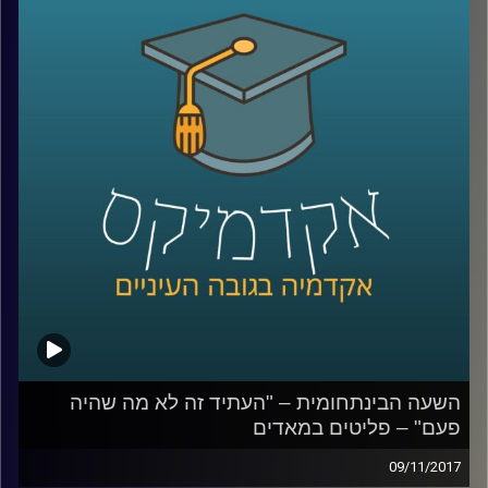
פסוואני שבו מסיור במומבאיי ונותנים הצצה
לאתגרים האדירים בפניהם ניצבת העיר, לקשיי
התחבורה והדיור ולסיפורים האנושיים המרגשים
קרדיט תמונות:
AudioVersity
השעה הבינתחומית – "העתיד זה לא מה שהיה
פעם" – פליטים במאדים
09/11/2017