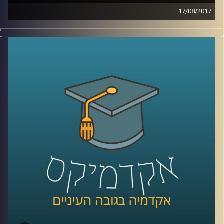
17/08/2017
מדוע יש קבוצות באוכלוסיה שידגישו את איום
הטרור בעוד בקבוצות אחרות יתריעו מפני
ההתחממות הגלובלית? מהם המרכיבים
שגורמים לנו לראות איומים מסוימים כמוחשיים
ובמקביל להפחית מחומרתם של איומים
אחרים? פרופסור גלעד הירשברגר מבית הספר
לפסיכולוגיה מנתח באמצעות מודל ייחודי את
תפיסות האיומים השונות בקרב קבוצות פוליטיות
שונות באוכלוסיה ומסביר כיצד זכרון קולקטיבי
משפיע על התמודדות בשעות משבר
קרדיט תמונות:
AudioVersity