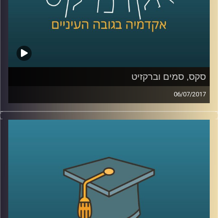
סקס, סמים וברקזיט
06/07/2017
מדוע צעירי שנות השישים כל כך זעמו על דור
ההורים ולאן הם ניתבו את הזעם הזה? פרופסור
עודד היילברונר מסביר מה עמד ברקע הרוח
הצעירה שנשבה באותם שנים, משווה בין
הפופולריות של פינק פלויד לעומת מרי פופינס
וגם עומד על הקשר של כל זה לברקזיט
.
קרדיט תמונות:
AudioVersity