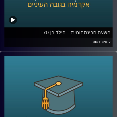
השעה הבינתחומית – הילד בן 70
30/11/2017
בין המהפכות שמטלטלות את העולם בעשורים
האחרונים יש אחת שקטה וכמעט לא מדוברת
שנוגעת בחיים של כל אחד ואחת מאתנו –
המהפכה הדמוגרפית. ד"ר הדס אראל מתארת
את האתגרים האדירים שמציבה בפנינו העלייה
המסחררת בתוחלת החיים, מסבירה כיצד רובוט
שחותך סלט יכול להביע אמפטיה והאם כבר
נולד הילד שיגיע לגיל 150
?