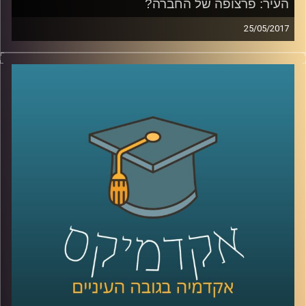
העיר: פרצופה של החברה?
25/05/2017
האם פני העיר הם רק חזות ויזואלית או שמא
הם משקפים את פני החברה? האם באמצעות
תכנון עירוני ניתן להנציח פערים חברתיים או
לחילופין לצמצם אותם? ד"ר נתי מרום מעניק
נקודת מבט חברתית אודות עולם התכנון העירוני
בין תל אביב למומבאיי. כמו כן, עם אילו סוגיות
עלינו להתמודד בהקשר זה בעודנו נמצאים
בעיצומו של תהליך העיור ההיסטורי, בו רוב בני
האדם על פני כדור הארץ גרים בערים ומגמה זו
רק הולכת וגדלה
?
קרדיט תמונות:
AudioVersity