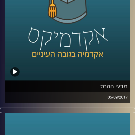
קרדיט תמונות:
AudioVersity
מדעי ההרס
06/09/2017
כשרוחות מלחמה מנשבות מכיוון צפון קוריאה
ומנהיגי העולם מתקוטטים ביניהם על עוצמה,
שליטה וכוח, ד"ר עופר ישראלי מתאר את
המציאות דרך תאוריה מסודרת ומסביר למה