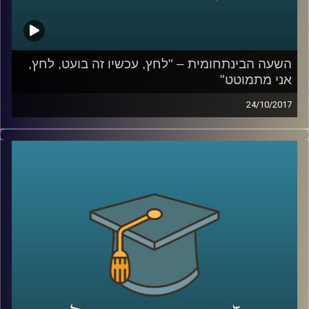
השעה הבינתחומית – "לחץ, עכשיו זה בועט, לחץ,
אני מתמוטט"
24/10/2017
כיצד מנגנון הסטרס שומר עלינו ומתי הוא
מתחיל לסכן אותנו? ד"ר נועה אלבלדה עומדת
על המרכיבים שבגינם הסטרס הפך לכל כך
דומיננטי באורח החיים המערבי ומסבירה למה
לזברות אין אולקוס
קרדיט תמונות:
AudioVersity