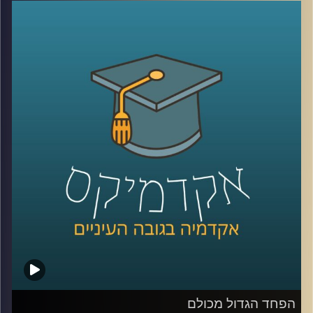
הדרך ולהתחמשות מתמדת, בסכסוך
הישראלי-פלסטיני המתמשך והעקוב מדם
מעורב בעיקר רגש והרבה מאוד רגש. פרופסור
עירן הלפרין בוחן את המציאות הכואבת של
חיינו דרך עולם הרגשות. מהם הרגשות
הדומיננטיים בסכסוך ומהם המשפיעים ביותר?
כיצד חברה מצליחה בכל זאת לשמור על שפיות
קולקטיבית בסכסוך ארוך טווח וכיצד ניתן לחולל
שינוי חברתי ופוליטי באמצעות שיח רגשי
?
קרדיט תמונות:
AudioVersity
הפחד הגדול מכולם