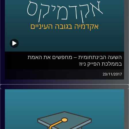
קרדיט תמונות:
AudioVersity
השעה הבינתחומית – מחפשים את האמת
בממלכת הפייק ניוז
23/11/2017
בחודש דצמבר 2016 יצא מביתו צעיר אמריקני
חמוש לכיוון פיצרייה בוושינגטון, במטרה לשחרר
את הילדים שנכלאו שם על ידי רשת ההברחות
של הילרי קלינטון. נשמע מופרך? זו אחת
התוצאות של כמויות הפייק ניוז שמציפות את
הרשת בשנים האחרונות. ד"ר צחי חייט עומד על