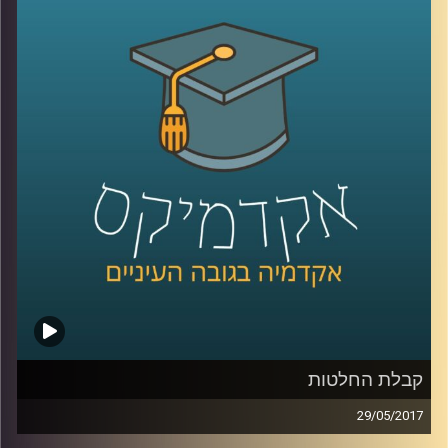
בעיצומו במדינות רבות בעולם ומה בכל זאת
ההבדלים בין מיתוג עסקי למיתוג מדינה. כמו כן,
איזה חלק יש לאזרחי המדינה הפעילים
באינסטגרם לתהליך הזה ומה הקשר של כל זה
לאל ג'זירה
.
קרדיט תמונות:
AudioVersity
קבלת החלטות
29/05/2017