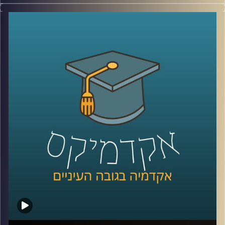
כמה כוח יש לתקשורת במערכות בחירות? כיצד המפלגות
יודעות מה ציבור הבוחרים שלהן מעוניין לשמוע? האם
לקבוצות אינטרס באמת יש השפעה על הנעשה במערכת
הפוליטית? ומהן בעצם הסוגיות החשובות באמת בבחירות
הקרובות?
שי קלוט מארחת את ד"ר מעוז רוזנטל שיענה על כל השאלות
האלה ועוד רבות אחרות במסגרת תוכניות הספיישל שלנו
לקראת הבחירות המתקרבות.
קרדיט תמונות:
AudioVersity