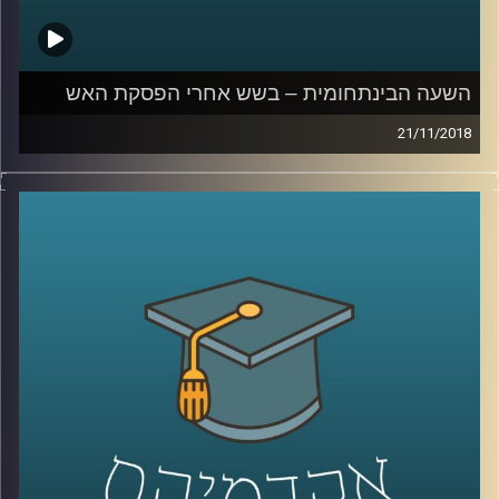
השעה הבינתחומית – בשש אחרי הפסקת האש
21/11/2018
מה הקשר בין מדיניות אובמה במזרח התיכון
להפסקת האש ברצועת עזה? וכיצד מערך
שכונתי בשעת חירום יכול להציל את העורף
במלחמה הבאה בצפון? פרופסור בועז גנור
משרטט את מפת האיומים הביטחוניים במזרח
התיכון, מזהיר מפני השאננות שעלולה להחזיר
אותנו לטראומה של מלחמת יום הכיפורים וגם –
האם יתכן וכל ארסנל הרקטות האדיר של
חיזבאללה כלל לא נועד לשימוש
?