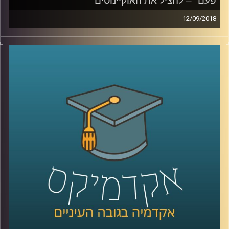
פעם" – להציל את האוקיינוסים
12/09/2018
רוב כוכב הלכת שלנו מכוסה במים והאוקיינוסים
המחברים בין היבשות מילאו מאז ומעולם
תפקיד חשוב בחיים האנושיים: מהשפעה על
האקלים, דרך המסעות באמצעותם גילו בני
האדם את כדור הארץ, עד נתיבי מסחר
ומלחמה, שטחים חקלאיים ודגה. פרופסור יואב
יאיר מתאר את הנזקים שאנו גורמים
לאוקיינוסים, מסביר על הסכנות הטמונות בכך
וגם – מה עלינו לעשות בכדי להימנע מהיום בו
נשחה בים של מדוזות ופלסטיק
?
קרדיט תמונות:
AudioVersity