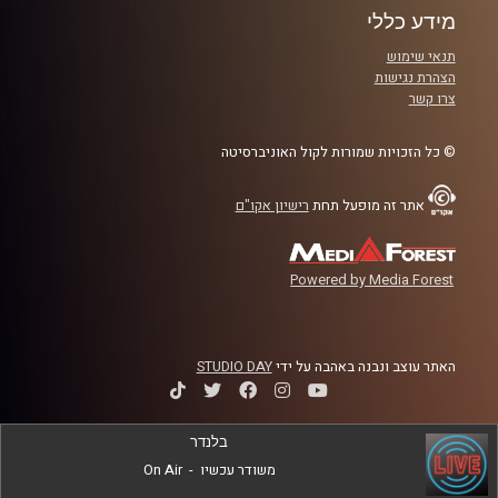
שרת המשפטים, איילת שקד, גרמו לתוצאות
מידע כללי
הפוכות מכוונותיה המקוריות
?
תנאי שימוש
הצהרת נגישות
קרדיט תמונות:
AudioVersity
צרו קשר
© כל הזכויות שמורות לקול האוניברסיטה
אתר זה מופעל תחת
רישיון אקו"ם
Powered by Media Forest
האתר עוצב ונבנה באהבה על ידי
STUDIO DAY
בלנדר
משודר עכשיו
-
On Air