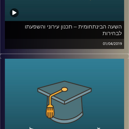
קרדיט תמונות:
AudioVersity
השעה הבינתחומית – תכנון עירוני והשפעתו
לבחירות
01/04/2019
תכנון עירוני הוא לא הנושא עליו שמים דגש
לקראת הבחירות, אך אחרי שתאזינו לפרק הזה,
תבינו עד כמה הנושא הזה נוגע בכל תחומי
החיים שלנו
.
ד״ר בת-אל אשקול מסבירה על ההבדלים בין
וועדות התכנון השונות, על רפורמות שהתבצעו
במקומות שונים בעולם, על החשיבות של שיתוף
הציבור בתהליך התכנון העירוני, ואפילו נתנה
כמה טיפים לפוליטיקאים שלנו
.