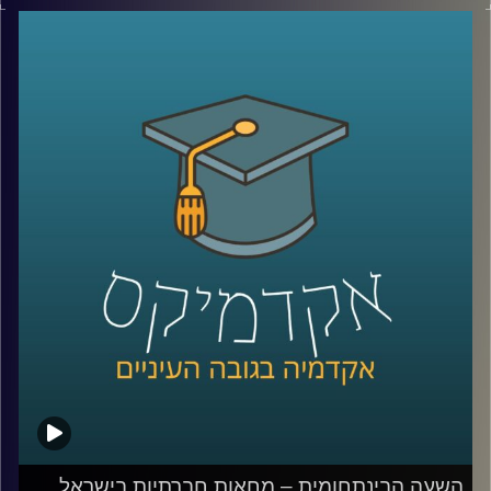
שעבר כשהייתה החללית הפרטית הראשונה
בעולם שהצליחה להגיע לירח (אז מה אם בסוף
היא התרסקה?)
מלבד על הפרוייקט הנפלא של בראשית וההישג
חסר התקדים של חברת
SpaceIl,
פרופ' יואב
יאיר דיקן ביה"ס לקיימות באוניברסיטת רייכמן
וחוקר חלל ואטמוספירה הסביר לנו: מה יש בו
בעצם האפור הזה שנקרא ירח שאנחנו כל כך
סקרנים לגביו? מה הקשיים בטיסה לחלל? ולמה
עדיין הצלחת הטיסות הללו כזו קטנה
?
קרדיט תמונות:
AudioVersity
השעה הבינתחומית – מחאות חברתיות בישראל