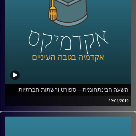
מעולמות התוכן שקשורים להתמחותה במימון,
בין היתר מחקר אמפירי ושימוש ב
-Big Data.
במחקרה האחרון, עשתה שימוש בכלים אלה על
מנת לחקור החלטות ביהמ"ש בישראל בתחום
הרמת המסך
.
קרדיט תמונות:
AudioVersity
השעה הבינתחומית – ספורט ורשתות חברתיות
29/04/2019
ספורט ורשתות חברתיות, אולי שני התחומים
הכי יומיומיים ושגרתיים בחיינו, ולמי מאיתנו אין
חשבון ברשת חברתית? ואיזה כיף זה לעקוב