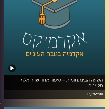
באמצעותם הצלחה של קשר רומנטי, מה
התהליך ההורמונלי המתרחש כשאם מנחמת
את בנה הקטן שנפל בגן השעשועים ולמה בכל
זאת – אנחנו הרבה מעבר לכימיקלים
.
קרדיט תמונות:
AudioVersity
השעה הבינתחומית – סיפור אחד שווה אלף
סלוגנים
26/09/2018
כיצד הפכו הסיפורים לכלי הניהולי היעיל ביותר