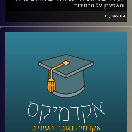
והשפעתן על הבחירות
08/04/2019
העם דורש צדק חברתי!" "מושחתים נמאסתם!"
"דם שחור אינו הפקר
!"
אין אדם בישראל שלא מכיר את הסיסמאות
האלה, ונראה כאילו מחאות חברתיות הן חלק
אינטגרלי מהנוף היומיומי בישראל, אבל האם הן
באמת מצליחות להשפיע
?
ד"ר חיים וייצמן מביה"ס לאודר לממשל הסביר
מהן העקרונות של מחאות חברתיות, מי
האנשים שלוקחים בהן חלק, ומהי השפעתן על
הבחירות הקרבות