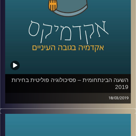
קרדיט תמונות:
AudioVersity
השעה הבינתחומית – פסיכולוגיה פוליטית בחירות
2019
18/03/2019
בשיחה עם פרופ' גלעד הירשברגר, סגן הדיקן של ביה"ס
לפסיכולוגיה באוניברסיטת רייכמן, גילינו את מידת ההשפעה
של הבחירות של הורינו על הדרך שבה אנחנו מחליטים לבחור,
מהם הדברים המשמעותיים בדמותו של המנהיג שבגללם