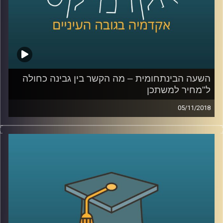
קרדיט תמונות:
AudioVersity
השעה הבינתחומית – מה הקשר בין גבינה כחולה
ל"מחיר למשתכן
05/11/2018
פרופסור עומר מואב עומד על הקשר בין האיכות
של הגבינה שאנחנו קונים בסופר לתכנית של
השר כחלון "מחיר למשתכן", ומסביר מדוע
בעיניו תכנית להגרלת אלפי מזוודות עם חצי
מיליון שקל במזומן לאזרחי ישראל היא יותר
הגיונית, על הדרך הוא מפריך את המיתוס על
יוקר הדיור בתל אביב ומסביר כיצד הפצצה