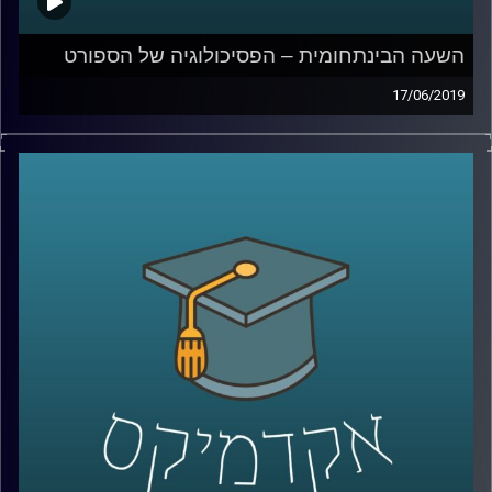
השעה הבינתחומית – הפסיכולוגיה של הספורט
17/06/2019
המעטפת שמוענקת לספורטאים מקצועיים
מכילה בתוכה בעלי מקצוע רבים ביותר: החל
מהמאמן, וכמובן רופאים ופיזיותרפיסטים, ויחד
איתם נמצאים הפסיכולוגים של הספורט,
שתפקידם הוא לזהות מצוקות ולהעניק תמיכה
נפשית לספורטאים, זאת תוך שילוב מיומנויות
רבות
.
פרופ' גרשון טננבאום מביה"ס איבצ'ר
לפסיכולוגיה, ראש חטיבת התואר השני של
פסיכולוגיית ספורט, סיפר כיצד פסיכולוג