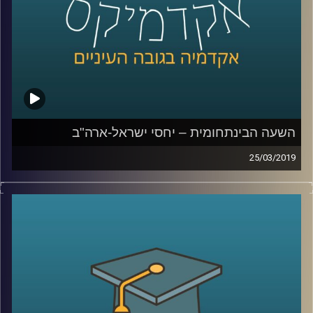
קרדיט תמונות:
AudioVersity
השעה הבינתחומית – יחסי ישראל-ארה"ב
25/03/2019
בתיאום מושלם עם וועידת איפא"ק, ד"ר רונן
הופמן מביה"ס לאודר לממשל הגיע לדבר על
יחסי ישראל ארה"ב והשפעתם על הבחירות
הקרבות: עד כמה באמת יש לאיפא"ק השפעה
על יחסים אלו, מהם שורשיה, ולמה ישראל
צריכה לחשב מסלול מחדש בכל הקשור
לניהולם
?