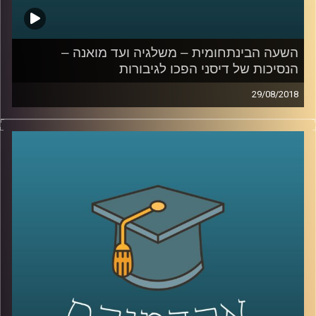
השעה הבינתחומית – משלגיה ועד מואנה –
הנסיכות של דיסני הפכו לגיבורות
29/08/2018
רבים מאתנו גדלו על שלגיה, היפה והחיה, ספר
הג'ונגל ועוד סרטים רבים של דיסני. אבל כמה
תשומת לב הקדשנו למסרים המגדריים השזורים
בעלילה ולסטריאוטיפיים דרכם מעצבים את
סיפורי האהבה והזוגיות? גיל מרקוביץ' סוקרת
עשרות שנים של סרטים, עומדת על השינויים
שחלו לאורך השנים ומתארת כיצד המסרים
הללו נקלטים בעיניהם של ילדים
.
קרדיט תמונות:
AudioVersity