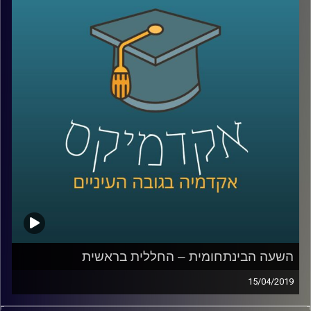
אחר חייהם של הספורטאים, שכבר ממזמן הפכו
לכוכבי על שהבינו את היתרונות שבשימוש
באותן מדיות חברתיות
.
בשיחה עם ד״ר יאיר גלילי מביה״ס סמי עופר
לתקשורת, ניסינו להבין את מערכת היחסים הזו
שבין המדיות החברתיות והספורטאים, את
האבולוציה ומי מרוויח מכל העניין הזה
?
קרדיט תמונות:
AudioVersity
השעה הבינתחומית – החללית בראשית
15/04/2019
החללית בראשית עשתה היסטוריה ממש בשבוע