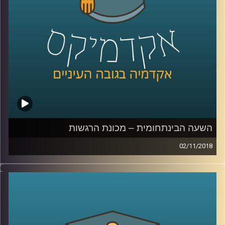
מהאוויר על מרכז עיר דומה לפיקוח על שכר
דירה
.
קרדיט תמונות:
AudioVersity
השעה הבינתחומית – מכונת הרגשות
02/11/2018
מאחורי המושגים אהבה והורות ישנה מערכת
הורמונלית שלמה שמשפיעה על וויסות הרגשות
ועל אופני ההתנהגות בסיטואציות שונות. ד"ר
אורנה זגורי מסבירה כיצד ההורמונים משפיעים
על מערכות היחסים שלנו, מתי ניתן לנבא