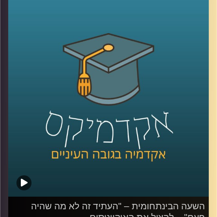
בעידן הנוכחי? פרופסור רוני שחר מסביר איך
המנהלים המובילים בעולם מניעים עובדים,
משמרים לקוחות ומגייסים משקיעים באמצעות
הנרטיב של החברות שלהם. וגם – כיצד
הפיכתם של המותגים לדת החדשה קשורה
לירידה ברמת האלימות בעולם
?
קרדיט תמונות:
AudioVersity
השעה הבינתחומית – "העתיד זה לא מה שהיה