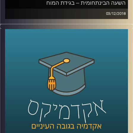
השעה הבינתחומית – בגידת המוח
03/12/2018
אחד מכל שני אנשים מעל גיל 85 יסבול
מאלצהיימר או סוג אחר של דמנציה. אולם אל
מול הנתון האכזרי הזה, המדע והרפואה נכשלים
פעם אחר פעם בניסיון נואש למצוא מרפא
למחלה. פרופסור מיכל בארי מסבירה על הקושי
האדיר שבחקר המוח ומדוע אבחון מוקדם בכל
זאת יכול לסייע, היא מתארת כיצד שינויי הרגלים
עשרות שנים לפני המחלה עשויים לרכך את
ההידרדרות וגם – איך נראה המפגש האנושי עם
אחד הצדדים העצובים ביותר של הקיום שלנו
?
קרדיט תמונות:
AudioVersity