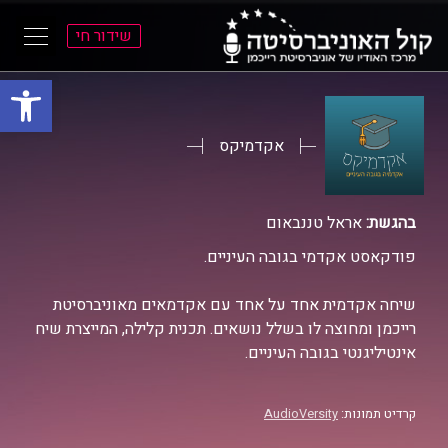
שידור חי
פתח סרגל
ל
ל
תוכן
תפריט
ראשי
ראשי
אקדמיקס
בהגשת:
אראל טננבאום
פודקאסט אקדמי בגובה העיניים.
שיחה אקדמית אחד על אחד עם אקדמאים מאוניברסיטת
רייכמן ומחוצה לו בשלל נושאים. תכנית קלילה, המייצרת שיח
אינטיליגנטי בגובה העיניים.
קרדיט תמונות:
AudioVersity