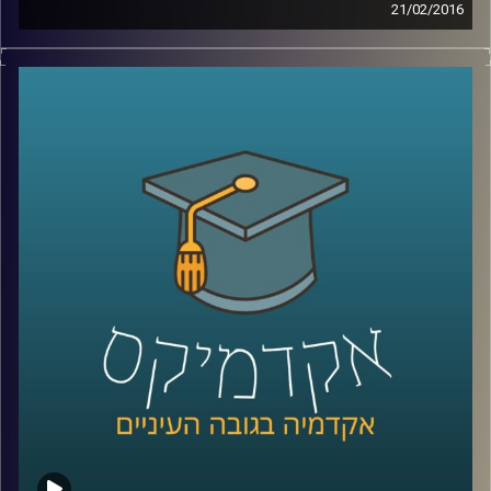
21/02/2016
דוקטור הדס אראל חוקרת אינטליגנציה – מהי?
כיצד מתפתחת? האם ניתן לשפרה והאם אפשר
לקלקלה? מבחני האינטליגנציה חושפים נתון
שאולי קשה לקבל ולהודות בו: כל דור חכם
מקודמו. מצד שני, המבחנים לא השתנו כבר
הרבה מאוד שנים, ויתכן והמדדים שלהם איבדו
משהו מהרלוונטיות שלהם. בואו ללמוד על
המוח שלכם
!
קרדיט תמונות:
AudioVersity