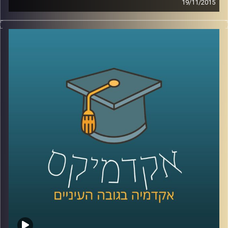
19/11/2015
דוקטור שירי רזניק מספרת על מחאות נשיות
לאורך השנים ברחבי העולם דרך קטעים
נבחרים מהתרבות הפופולארית: שירים משנות
ה-60 וה-90, סרטי דיסני, מכתבים של ילדים
וילדות למפיקי טלוויזיה והספר "המיסתורין
הנשי
".
קרדיט תמונות:
AudioVersity