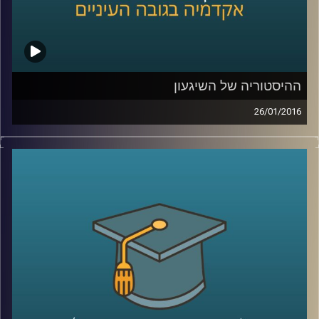
ההיסטוריה של השיגעון
26/01/2016
דוקטור נועה אלבלדה מספרת על מחלת
הסכיזופרניה לאורך השנים: שיטות טיפול,
תגליות מכוננות ותפישות חברתיות. כיום, עדיין
ניצבות בפני המדע שאלות גדולות לגבי
הסכיזופרניה, ונועה משתפת בהן ובשאיפת
המחקר. גם לחברה אחריות רבה, הקשורה
בשילוב חולי הסכיזופרניה, שמהווים 1%
מהאוכלוסייה, בשגרה ה"נורמטיבית
".