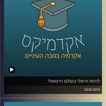
הם עוסקים בזה בלבד, או שפעילויותיהם רחבות
הרבה יותר? סביר כי ההבנה של התמונה
המלאה תעזור למדינות ולקבוצות המותקפות
להתמודד עם הטרור וניסיון ההשתלטות של
האיסלאם הקיצוני. פרופסור אסף מוגדם מספר
קצת על ההיסטוריה של הטרור ומעורבותו של
הטרור במלחמות אזרחים והתקוממויות
.
קרדיט תמונות:
AudioVersity
להיות ויראלי בעולם וירטואלי
05/01/2016
יש לכם את זה מגיל צעיר, אתם מנהלים יופי של
משא ומתן, בונים מודלים עסקיים מוצלחים,