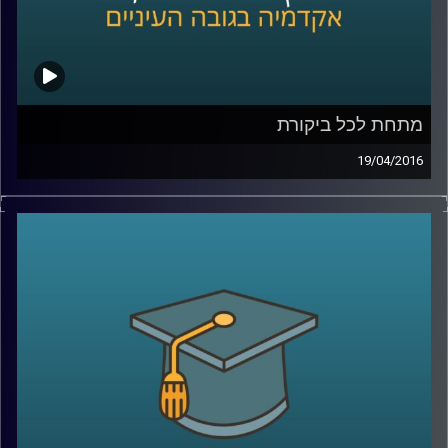
קרדיט תמונות:
AudioVersity
מתחת לכל ביקורת
19/04/2016
אוהבים ביקורת? ביקורתיים כלפי עצמכם או
בעיקר כלפי אחרים? ומה בעניין ביקורת כלפי
הקבוצה אליה אתם משתייכים ומזדהים איתה?
פרופסור תמר שגיא חוקרת יחסים בין קבוצות,
והפעם מתמקדת בשאלת השפעתה של ביקורת
על הקבוצה המבקרת, על הקבוצה המבוקרת
ועל קבוצות חיצוניות לסכסוך
.
קרדיט תמונות:
AudioVersity