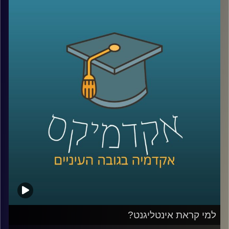
ומקבלת מקום בשיח הציבורי. השאלה היא מה
אפשר לעשות עם זה? דוקטור שרית סמילה-סנד
חוקרת פילוסופיה של מוסר, ושואלת שאלות
מוסריות הקשורות בהשפעתה של תחושת
האמפתיה בין בני האדם וביכולתה לשפר את
היחסים בין אדם לחברו. העיסוק הפילוסופי הופך
מעשי יותר מתמיד
.
קרדיט תמונות:
AudioVersity
למי קראת אינטליגנט?