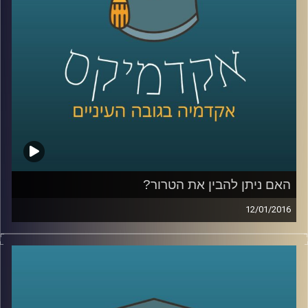
קרדיט תמונות:
AudioVersity
האם ניתן להבין את הטרור?
12/01/2016
הטרור מפחיד ומכעיס אותנו, עד כדי כך שאין
לנו רצון ועניין להבין מה מטרתו, אבל שאלת
המטרה משפיעה על אופן ההתמודדות עם
הטרור: מה מטרת העל של ארגוני טרור, והאם