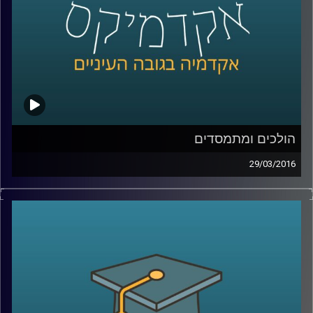
הולכים ומתמסדים
29/03/2016
ראש החוג למדיניות ציבורית באוניברסיטת תל
אביב, פרופסור איתי סנד, מסביר כיצד מבנה
מוסדי משפיע על הכלכלה ועל גורמים חשובים
בה, ובעצם על חיי היומיום של כולנו: בריאות,
חינוך, פנסיה, דיור, אבטלה. שני תחומי ענק
מעניינים המושפעים משינויים במבנה המוסדי