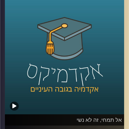
מגדילים את מעגל הלקוחות, אבל העולם
הדיגיטלי לא היה שם כשהתחלתם את הדרך.
עסקים צריכים ללמוד כיצד להיות דיגטליים,
לשחק את המשחק העסקי והרווחי גם בשוק
הוירטואלי. לא די בפתיחת חשבון פייסבוק או
טוויטר ובניית אתר. דוקטור אמיר עציוני על
אסטרטגיות וירטואליות, הצלחות וכישלונות
.
קרדיט תמונות:
AudioVersity
אל תמחי, זה לא נשי