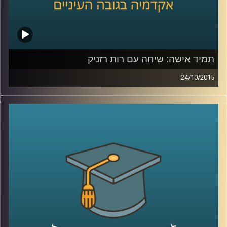
תמיד אישה: שיחה עם רות רזניק
24/10/2015
רות רזניק, מייסדת ויושבת ראש עמותת לא
לאלימות נגד נשים, מספרת על תולדות
הפמיניזם בארץ ישראל והאופן בו התקבל בשיח
הציבורי בתחילת שנות ה-70. קורות חייה מלאים
בעשייה למען נשים במעגל האלימות ושזורים
בשירים והגיגים שכתבה, שיראו אור בספרה
"להיות אישה". תכנית מיוחדת לקראת
היום הבינלאומי למיגור האלימות נגד נשים
.