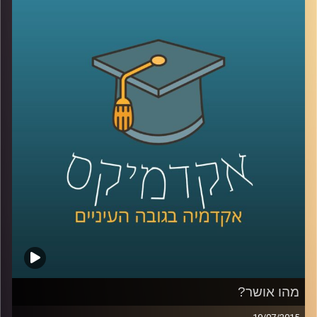
האוצרות: במה כרוכה, מדוע מאתגרת, האם
משתנה לאורך השנים? לכבוד 50 שנים להיווסדו
של מוזיאון ישראל שוחחנו על אודות התערוכה
"
1965 –
היום
",
המתמקדת ביצירה הישראלית
בשנת חניכת המוזיאון, תערוכה שמאפייניה
שונים בתכלית מאופן אוצרותן המקובל של
תערוכות, דבר שיצר תוצר אוצרותי שונה ומרתק.
לכו לבקר
!
קרדיט תמונות:
AudioVersity
מהו אושר?