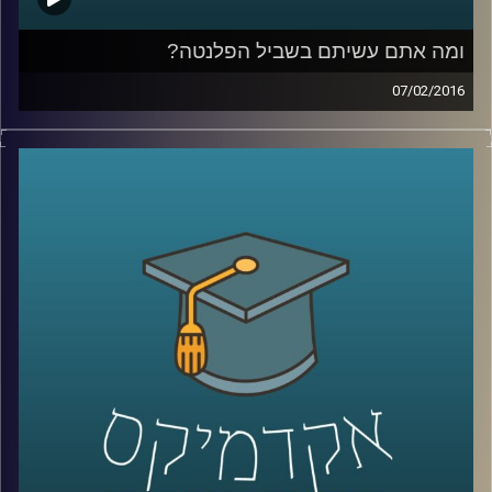
ומה אתם עשיתם בשביל הפלנטה?
07/02/2016
פרופסור אורי מרינוב מביא איתו רוח אופטימית
אך ספקנית לאולפן ומסכם את ועידת האקלים
בפריז. מהתמונה העולמית התגלגלנו לשוחח על
ישראל: משאב המים והים בה והשינויים בתחום
התחבורה הציבורית. אל תשבו שלובי רגליים –
התחילו לפעול למען כדור ארץ קריר יותר,
שמסוגל לשרוד את התרבות הטכנולוגית שלנו
.
קרדיט תמונות:
AudioVersity