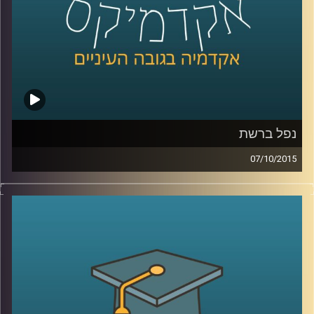
קרדיט תמונות:
AudioVersity
נפל ברשת
07/10/2015
הרשת מבלבלת לנו את כל החוקים! פרופסור
רונן אברהם מתמקד בשאלת הטלת אחריות
נזיקית על משתמשי קצה בכל הנוגע לאבטחת
מידע. האחריות תועיל במניעת עבירות כגון
פלישה למידע אישי, הורדות לא חוקיות
ושימושים לא רצויים אחרים, אבל יש לזה גם
צדדים בעיתיים (כנראה שהבחנתם באחד או