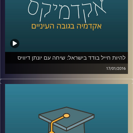
קרדיט תמונות:
AudioVersity
להיות חייל בודד בישראל: שיחה עם יונתן דיוויס
17/01/2016
יונתן דיוויס, סגן הנשיא לקשרי חוץ וראש ביה"ס
הבינלאומי במרכז הבינתחומי, מספר על חייו
מלאי השינוי: המעבר מבריטניה אל ארה"ב,
ההחלטה לשרת בצה"ל, החוויה כחייל וכסטודנט
בודד, רכישת השפה העברית, והקשר של סיפורו
האישי אל עבודתו בשנים האחרונות במרכז
הבינתחומי
.