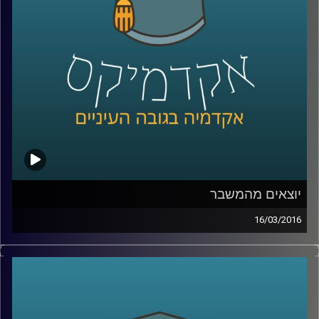
הם מעמד הביניים ואנרגיות מתחדשות
.
קרדיט תמונות:
AudioVersity
יוצאים מהמשבר
16/03/2016
ניהול קונפליקטים הוא עניין שברירי. זה נכון לכל
סוג של קונפליקט – עסקי, דיפלומטי, בין-אישי.
דוקטור אמיר כפיר פיתח מתודולוגיה לטיפול
בקונפליקטים, והקים
ארגון שמפיץ את