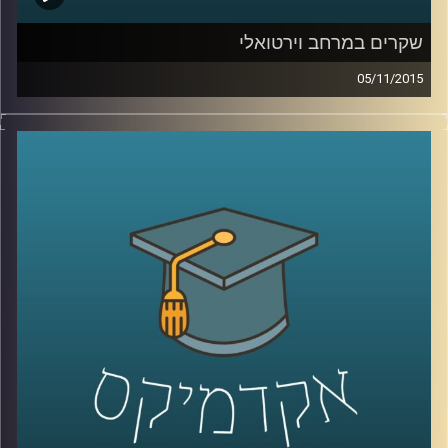
שקרים במרחב וירטואלי
05/11/2015
רגע לפני שהוא עוזב לפוסט דוקטורט ב
– NYU,
ליאור זלמנסון מסביר מדוע כולנו שקרנים ומדוע
לא ניתן להתחמק מאמירת שקרים בשגרת חיינו
הוירטואליים. ניהול זמינות, החלפת זהויות
ומצבים נוספים גורמים לנו לסלף את האמת.
יחד עם זאת, הרשת לא אוהבת אותנו שקרנים.
יודעים למה? על יצירתיות וההזדמנות המופלאה
להיות בצורות נוספות מחוץ לממד המוחשי
.
קרדיט תמונות:
AudioVersity