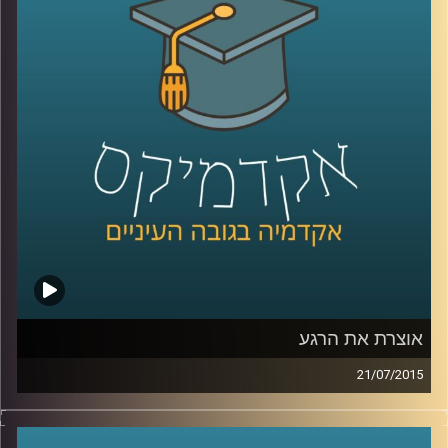
מאדם לאדם, המידה המבלבלת, שכדאי להכיר
לקראת השנה החדשה. המידה האמצעית
מלמדת אותנו, בין היתר, על מורכבות הנפש ועל
הביטוי השגור בתרבות היהודית "לפנים משורת
הדין
".
קרדיט תמונות:
AudioVersity
אוצרת את הרגע
21/07/2015
איה מירון, אוצרת משנה לאמנות ישראלית
במוזיאון ישראל בירושלים, מספרת על מלאכת