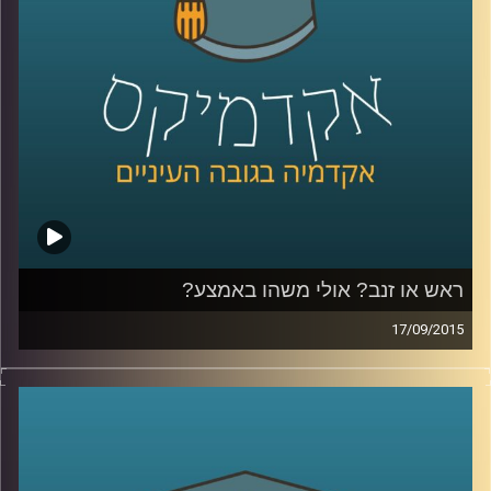
שניים)
.
קרדיט תמונות:
AudioVersity
ראש או זנב? אולי משהו באמצע?
17/09/2015
דוקטור גבריאלה ברזין וגיל מרקוביץ קוראות יחד
בטקסט "הקדמה למסכת אבות" מאת הרמב"ם
ומבררות מהי המידה האמצעית? המידה אליה
יש לשאוף, אותה יש לזהות ולתרגל באופן שונה