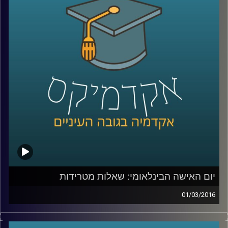
המתודולוגיה בעולם
–
בואו ללמוד לפתור
בעיות, להרוויח מהסבכים שבחייכם ולהשיג קצת
נחת
.
קרדיט תמונות:
AudioVersity
יום האישה הבינלאומי: שאלות מטרידות
01/03/2016
זה מגיע מכל כיוון וצף על פני המים – הטרדות
מיניות במקום העבודה הן בעיה שהולכת