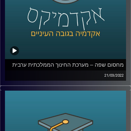
האזנה נעימה.
קרדיט תמונות:
AudioVersity
מחסום שפה – מערכת החינוך הממלכתית ערבית
21/03/2022
איך הגענו למצב שחמישית מהאוכלוסיה לא יכולה לדבר עם
השאר, למה בוגרי מערכת חינוך ממלכתית אחרי 12 שנות לימוד
לא יודעים לנהל שיחת חולין בשפה הרשמית של המדינה בה
למדו המערכת ממלכתית ומה הקשר בין זה לפרעות שהיו
במהלך שומר החומו?
האזינו לחלק השלישי והאחרון של השיחה שקיימתי עם ד"ר