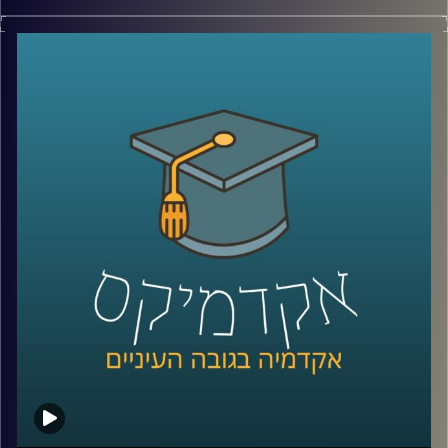
החברה הערבית מהווה כחמישית מהאוכלוסייה וכרבע
מהצעירים. כפי שהסביר זאת כבר ב-2015 נשיא המדינה דאז,
ראובן ריבלין, בנאום השבטים המפורסם, אם לא נשנה את דרך
החשיבה שלנו על שוק העבודה ישראל לא תוכל להמשיך להיות
כלכלה מפותחת.
בפרק הזה ד"ר מריאן תחואוכו, מנהלת המרכז למדיניות כלכלית
של החברה הערבית במכון אהרן, תספר איך המשבר נראה
בשטח, מה אפשר לעשות זאת כדי לשנות את המצב ואיפה
כדאי לשים את מירב המאמצים.
לשיחה עם ד"ר מריאן תחואוכו על ההשכלה הגבוהה במגזר
הערבי –
לחצו כאן
לשיחה עם ד"ר מריאן על מחסום השפה ומערכת החינוך
הערבית –
לחצו כאן