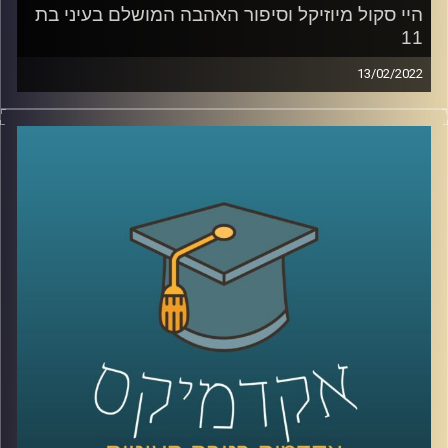
היי סקול מיוזיקל וסיפור האהבה המושלם בעיני בת
11
13/02/2022
רובנו צפינו בילדותינו סרטי דיסני ושמענו אגדות לפני השינה.
ד"ר שירי רזניק, פסיכולוגית חברתית וחוקרת תקשורת, בדקה
איך אלו משפיעים על "סיפור האהבה המושלם בעיינינו, או
ליתר דיוק בעייני בנות 11-12. וגם, מה ההבדל בו פירשו בנות
הפריפריה את הסרט "היי סקול מיוזיקל" לאופן בו הסרט פורש
על ידי בנות המרכז?
האזינו להמשך השיחה שקיימתי עם ד"ר שירי רזניק, מרצת
הקורס ייצוגים של אהבה וזוגיות בתרבות הפופולארית.
לשיחה עם ד"ר שירי רזניק על "אהבה כמו בסרטים" –
לחצו
כאן