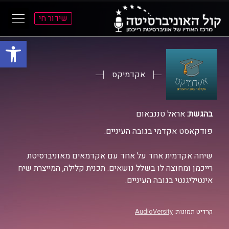
שידור חי
פתח סרגל
ל
ל
תוכן
תפריט
ראשי
ראשי
אקדמיקס
בהגשת:
אראל טננבאום
פודקאסט אקדמי בגובה העיניים.
שיחה אקדמית אחד על אחד עם אקדמאים מאוניברסיטת
רייכמן ומחוצה לו בשלל נושאים. תכנית קלילה, המייצרת שיח
אינטיליגנטי בגובה העיניים.
קרדיט תמונות:
AudioVersity