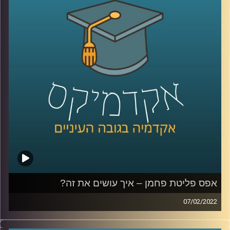
הזה והעלתה את הסוגיות החברתיות, סביבתיות וביטחוניות
הנוגעות בביטחון אנרגטי.
לשיחה שקיימתי עם פרופ' פרג על מכסות פחמן אישיות –
לחצו כאן
לשיחה שקיימתי עם פרופ' פרג על שינוי מהאמצע אל החוץ –
לחצו כאן
קרדיט תמונות:
AudioVersity
אפס פליטת פחמן – איך עושים את זה?
07/02/2022
בועידת האקלים בגלאזגו השנה הצהיר ראש הממשלה, נפתלי
בנט, שישראל תצמצם את פליטת הפחמן שלה לאפס עד שנת