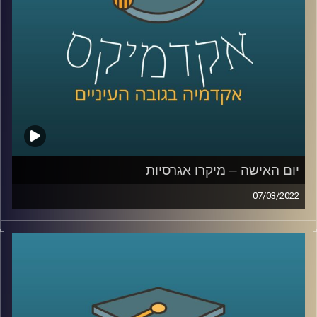
חוקרת את תחום השכנוע והעברת המסרים ומרצת הקורס
תקשורת פוליטית בבית ספר לאודר לממשל.
לשיחה עם ד"ר ערגה אטד על הלחימה ברשתות החברתיות –
לחצו כאן
לשיחה עם ד"ר ערגה אטד על פייק ניו –
לחצו כאן
יום האישה – מיקרו אגרסיות
07/03/2022
קרדיט תמונות:
AudioVersity
בשנת 2017 ארץ נהדרת שידרו
מערכון
בו נראתה ישיבה
בהובלת אישה וההערות שאותה אישה מקבלת. אומנם מדובר
מערכון סאטירי אבל לסוג ההערות במערכון יש שם –
מיקרו
אגרסיות
.
אז מה הביטוי "מיקרו-אגרסיות" אומר, איך זה מתבטא בשטח,