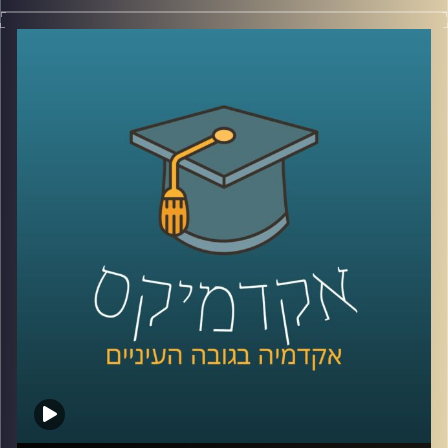
מרלין מונרו הצהירה כבר בשנות החמישים כי "יהלום הוא חברה
הטוב ביותר של האישה", בכל זאת… יהלומים זה לנצח…
אז איך הצליחו לשכנע אותנו שיש קשר בלתי נפרד בין אבנים
לאהבה? האזינו לשיחה שקיימתי עם ד"ר שירי רזניק,
פסיכולוגית חברתית וחוקרת תקשורת, מרצת הקורס "ייצוגים
של אהבה וזוגיות בתרבות הפופולארית".
לשיחה עם ד"ר שירי רזניק על "אהבה כמו בסרטים" –
לחצו
כאן
לשיחה עם ד"ר רזניק על איך ילדות תופסות סיפורי אהבה –
לחצו כאן
קרדיט תמונות:
AudioVersity