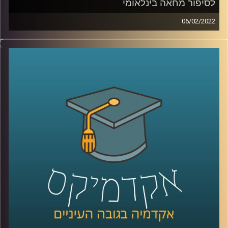
לסיפור מחאה בינלאומי
06/02/2022
לפעמים אם מתעמקים בסיפור על אדם אחד (או במקרה הזה
להקה אחת) יכולים לראות דרכו סיפור גדול הרבה יותר. סיפור
על תרבות שלמה. ככה הוא גם סיפורה של משרוע לילה,
שבתרגום מילולי פרוייקט ללילה אחד.
אז איך פרוייקט סטודנטיאלי שהוקם ב-2008 והיה אמור להיות
פרוייקט זמני (ללילה אחד) עדייין תופס כותרות בתקשורת
הערבית ובכל העולם?
האזינו להמשך השיחה שקיימתי עם איבון סאבא מרצת הקורס
יסודות הרדיו, חוקרת את התפתחות מוזיקת האינדי הערבית,
מגישת התכנית ערביט בכאן88.
לשיחה עם איבון סאבא על הקשר בין שירותי סטרימינג ורדיו –