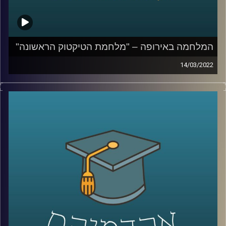
קרדיט תמונות:
AudioVersity
המלחמה באירופה – "מלחמת הטיקטוק הראשונה"
14/03/2022
בשנים האחרונות חל שינוי באופן הסיקור התקשורתי. הדיווח
נעשה רגשי והמידע זורם אלינו בכל רגע, לעיתים ללא תיווך
(ברשתות החברתיות). במציאות בה כל אזרח עם טלפון מעביר
מידע לכלל הציבור, העיתונאי כבר לא רק מדווח אלא רואה
עצמו כחלק מהסיפור.
בפרק הזה ד"ר ערגה אטד, חוקרת את תחום השכנוע והעברת
המסרים ומרצת הקורס תקשורת פוליטית בבית ספר לאודר
לממשל, תסביר כיצד השינויים באופן הסיקור השפיעו על
ההצגה בתקשורת של המלחמה בין רוסיה לאוקראינה.