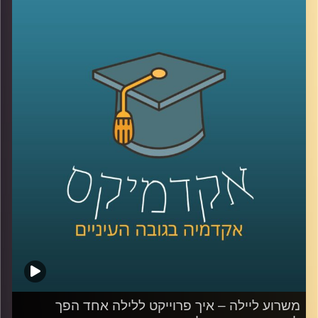
2050. אבל איך עושים את זה? איך גורמים למשקי הבית לפלוט
פחות פחמן, פעולה שהיום היא שקופה להם?
אחת הדרכים להפוך את פליטת הפחמן לפחות שקופה היא
"מכסות פחמן אישיות" (PCA- personal carbon allowance),
שיטה אותה חוקרת פרופ' יעל פרג, סגנית דיקן בית הספר
לקיימות, כבר משנת 2008.
לשיחה עם פרופ' יעל פרג על ביטחון אנרגטי –
לחצו כאן
לשיחה עם פרופ' פרג על שינוי מהאמצע אל החוץ –
לחצו כאן
קרדיט תמונות:
AudioVersity
משרוע ליילה – איך פרוייקט ללילה אחד הפך