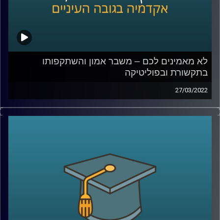
לא מאמינים לכם – משבר אמון והשתקפותו
בתקשורת ובפוליטיקה
27/03/2022
האמון בין בני אדם הוא הדבק שמאפשר את קיום מוסדות
החברה. אז מה קורה כאשר יש משבר אמון והשיח על "פייק
ניוז" או "עובדות אלטרנטיביות" הופך לדומיננטי?
על כך דנים בהרחבה ד"ר עמית לביא דינור, דיקנית בית הספר
סמי עופר לתקשות וד"ר יובל קרניאל משפטן, חוקר תרבות,
תקשורת ומומחה לאתיקה בספר "משבר אמון".