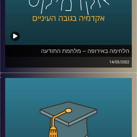
לשיחה עם ד"ר ערגה אטד על מלחמת התודעה –
לחצו כאן
לשיחה עם ד"ר ערגה אטד על פייק ניוז –
לחצו כאן
קרדיט תמונות:
AudioVersity
הלחימה באירופה – מלחמת התודעה
14/03/2022
בימים האלו אנו רואים באמצעי התקשורת וברשתות החברתיות
מראות שרבים מאיתנו לא האמינו שנראה – מחלמה באירופה.
כמעט בכל מהדורת חדשות הדיווחים על המלחמה דואגים
להזכיר לנו שלא מדובר רק במערכה צבאית אלא גם במערכה
פסיכולוגית או ב"קרב על התודעה". אבל, מה זה אומר "מלחמה
על התודעה"? במי נלחמים, מה הם "כלי הנשק" ומה ההישגים
הנדרשים.
כדי לענות על השאלה הזאת בפרק זה התארחה ד"ר ערגה אטד,