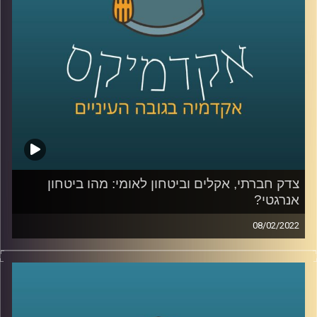
לשיחה שקיימתי עם פרופ' יעל פרג על מכסות פחמן אישיות –
לחצו כאן
לשיחה שקיימתי עם פרופ' יעל פרג על ביטחון אנרגיה –
לחצו
כאן
קרדיט תמונות:
AudioVersity
צדק חברתי, אקלים וביטחון לאומי: מהו ביטחון
אנרגטי?
08/02/2022
איך מאזנים בין הרצון באספקה תמידית של אנרגיה לכולם לבין
קיימות ועד כמה נסכים לקבל את עליית מחירי החשמל כדי
לשמור על איכות הסביבה?
פרופ' יעל פרג, סגנית דיקן בית הספר לקיימות, התארחה בפרק