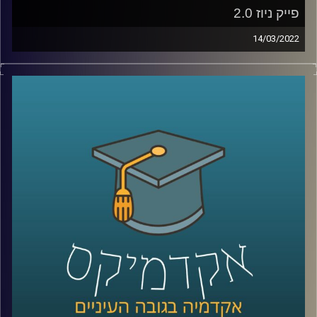
קרדיט תמונות:
AudioVersity
פייק ניוז 2.0
14/03/2022
מלכת היופי של אוקראינה לא התגייסה לצבא, לא כל כך בטוח
שטייס אוקראיני אחד הפיל שישה מטוסי קרב רוסיים וגם חלק
מצילומי התקיפות שרואים בחדשות הם סרטונים ותמונות
מלפני מספר שנים או במקרה היותר גרוע – סרטונים שנוצרו
בסימולטור. אז האם וכמה נצמדים לעובדות במלחמת התודעה
שמתרחשת כרגע או שבמלחמה כמו במלחמה כל האמצעים
כשרים? האזינו לשיחה שקיימתי עם ד"ר ערגה אטד, חוקרת את
תחום השכנוע והעברת המסרים ומרצת הקורס תקשורת
פוליטית בבית ספר לאודר לממשל.
לשיחה עם ד"ר ערגה אטד על מלחמת התודעה –
לחצו כאן
לשיחה עם ד"ר ערגה אטד על המלחמה ברשתות החברתיות –
לחצו כאן