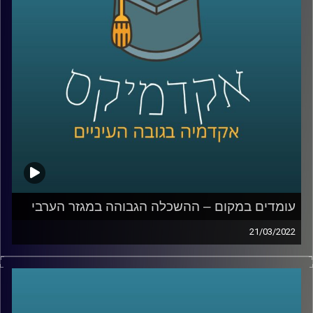
מריאן תחואוכו, מנהלת המרכז למדיניות כלכלית של החברה
הערבית במכון אהרן.
לשיחה עם ד"ר מריאן תחואוכו על משבר התעסוקה במגזר
הערבי –
לחצו כאן
לשיחה עם ד"ר מריאן תחואוכו על ההשכלה הגבוהה במגזר
הערבי –
לחצו כאן
עומדים במקום – ההשכלה הגבוהה במגזר הערבי
קרדיט תמונות:
AudioVersity
21/03/2022
ישראל היא אחת המדינות עם הכי הרבה משכילים לנפש, אבל
לא בכל המגזרים. במשך עשרים שנים כמעט ולא היה שינוי
בכמות הגברים הערבים באקדמיה וזה משפיע על היכולת
שלהם להשתלב בשוק העבודה המשנה את פניו.