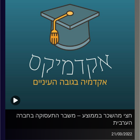
האזינו לחלק השני של השיחה שקיימתי עם ד"ר מריאן תחאכו,
מנהלת המרכז למדיניות כלכלית של החברה הערבית במכון
אהרן.
לשיחה עם ד"ר מריאן תחואוכו על משבר התעסוקה במגזר
הערבי –
לחצו כאן
לשיחה עם ד"ר מריאן על מערכת החינוך הערבית ומחסום
השפה –
לחצו כאן
קרדיט תמונות:
AudioVersity
חצי מהשכר בממוצע – משבר התעסוקה בחברה
הערבית
21/03/2022