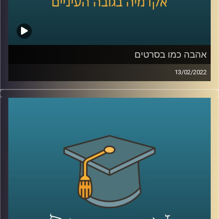
לשיחה עם ד"ר שירי רזניק על אהבה וצרכנות –
לחצו כאן
קרדיט תמונות:
AudioVersity
אהבה כמו בסרטים
13/02/2022
כולם רוצים אהבה כמו בסרטים, כזאת שממבט ראשון יודעים
בה ש"זה-זה". אבל מהי בעצם אותה אהבה הוליוודית ומה הבעיה
בייצוג האהבה שאנחנו מקבלים בסרטים?
האזינו לשיחה שקיימתי עם ד"ר שירי רזניק, פסיכולוגית חברתית
וחוקרת תקשורת, מרצת הקורס "ייצוגים של אהבה וזוגיות
בתרבות הפופולארית".
לשיחה עם ד"ר שירי רזניק על איך ילדות תופסות סיפורי אהבה
–
לחצו כאן