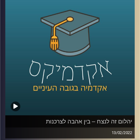
מופחת. בנוסף בעיתונים והרשתות בחבתיות יתחילו להגיע
תזכורות למקור היום הזה שהפך לחגיגת קניות –
מחאה על
פערי שכר מגדריים
.
האימרה שנשים מקבלים 30% פחות מגברים שגורה בפי רבים
אבל תמיד יגיעו גם אלו שיסבירו שזה כי נשים עובדות פחות
שעות או בגלל שנשים עובדות במקצועות פחות רווחיים. אז
מה הפער בין השכר של גבר ואישה שעובדים באותה המשרה
והאם כבר השנה המצב עתיד להשתפר? בפרק הזה פרופ' שרון
רבין מרגליות, לשעבר דיקנית בית הספר למשפטים כאן
באוניברסיטת רייכמן ומרצה וחוקרת של דיני העבודה תענה
בדיוק על השאלות האלו.
לשיחה עם פרופ' שרון רבין מרגליות בנושא מיקרו-אגרסיות –
לחצו כאן
יהלום זה לנצח – בין אהבה לצרכנות
13/02/2022
קרדיט תמונות:
AudioVersity