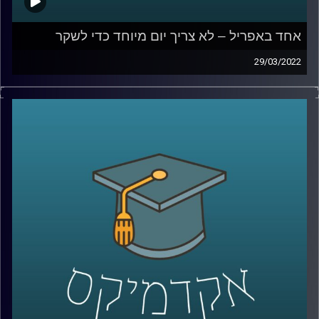
אחד באפריל – לא צריך יום מיוחד כדי לשקר
29/03/2022
השבוע מצויין האחד באפריל, April fools או יום הכזבים
הבינלאומי. אבל מסתבר שלא צריך יום מיוחד כדי לשקר ורובנו
עושים זאת עשרות פעמים ביום.
אז למה אנחנו משקרים ומאיזה שקרים אפילו לא כדאי
שנמנע? האזינו לשיחה שקיימתי עם ד"ר דאפי קוניס, מרצת
הקורס "שיפוטים מוסריים, יושר ורמאות".
לשיחה בנושא מדוע צרת רבים היא חצי נחמה –
לחצו כאן
קרדיט תמונות:
AudioVersity