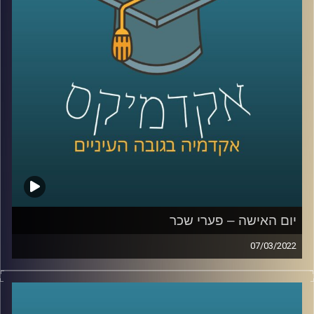
והאם מדובר בעילת תביעה – האזינו לשיחה שקיימתי עם
פרופ' שרון רבין מרגליות, לשעבר דיקנית בית הספר למשפטים
כאן באוניברסיטת רייכמן ומרצה וחוקרת של דיני העבודה.
לשיחה עם פרופ' שרון רבין-מרגליות על פערי שכר –
לחצו
כאן
קרדיט תמונות:
AudioVersity
יום האישה – פערי שכר
07/03/2022
יום האישה כמעט כאן ועוד מעט החנויות יתמלאו קישוטים
ורודים, חנויות פרחים ינסו לשכנע גברים שהיום הם חייבים
לפנק את האישה שלהם וברים יצעו לנשים משקאות במחיר