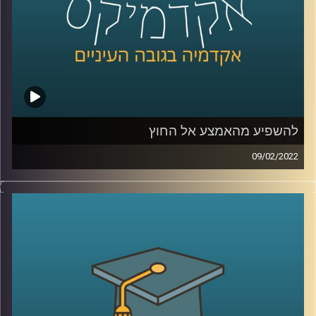
לשיחה עם ד"ר רזניק עם הקשר בין אהבה לצרכנות –
לחצו
כאן
קרדיט תמונות:
AudioVersity
להשפיע מהאמצע אל החוץ
09/02/2022
אני משערת שרובכם ורובכן שמעתם על שינויים מהשטח,
כלומר מלמעטה ומשם עולים "למעלה" אל מקבלי ההחלטות
(bottom up) ועל שינויים שמגיעים מלמעלה ומנחתים מטה אל
האזרחים (top-down). פרופ' יעל פרג, סגנית דיקן בית הספר
לקיימות, מציינת שיש עוד מקור ממנו יכולים להגיע שינויים.
האמצע. אז מיהם אותם "אנשי אמצע" ולמה הם כל כך
חשובים? האזינו לשיחה.