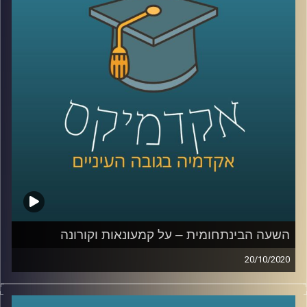
מוזמנים להצטרף אלינו לשעה מרתקת בה נדבר
על המצב המשפטי בשטחים הכבושים, על
הטשטוש בין הצבא למשטרה, האפלייה של
ערביי ארץ ישראל, והגבלת חופש הביטוי
בישראל בשנים האחרונות בכלל, ובתקופת
הקורונה בפרט
.
קרדיט תמונות:
AudioVersity
השעה הבינתחומית – על קמעונאות וקורונה
20/10/2020
ד"ר דנה טבת מביה"ס אריסון למנהל עסקים
עבדה במשך שנים רבות בתעשייה בתחומי