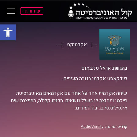
שידור חי
פתח סרגל
ל
ל
תוכן
תפריט
ראשי
ראשי
אקדמיקס
בהגשת:
אראל טננבאום
פודקאסט אקדמי בגובה העיניים.
שיחה אקדמית אחד על אחד עם אקדמאים מאוניברסיטת
רייכמן ומחוצה לו בשלל נושאים. תכנית קלילה, המייצרת שיח
אינטיליגנטי בגובה העיניים.
קרדיט תמונות:
AudioVersity