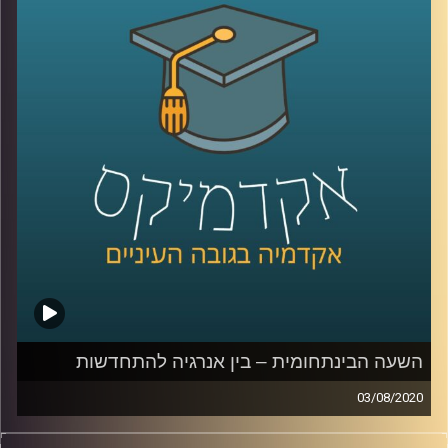
לתכנון עירוני ואדריכלות תסביר לנו בשעה
הקרובה כיצד הקורונה משפיעה על השימושים
שלנו בבתים, ובמרחב הציבורי מחוצה להם, על
ההתנהלות החדשה של עולם העבודה, הסרת
הגדרות ושיתוף הציבור
קרדיט תמונות:
AudioVersity
השעה הבינתחומית – בין אנרגיה להתחדשות
03/08/2020
משק האנרגיה הוא אולי אחד הנושאים