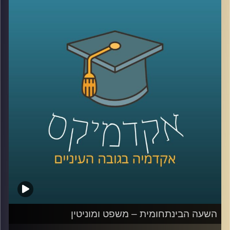
המחקר והשיווק, ובדיוק בגלל זה המחקרים שלה
בנושאי שיווק וקמעונאות רלוונטים ביותר, הן
לצרכנים, אך בעיקר לאנשים מהתעשייה
.
כיום, בתור האחראית לתחום הלמידה
ההיברידית בפקולטה למנהל עסקים
באוניברסיטת רייכמן, היא מבינה כמה עולמות
הקמעונאות והלמידה שעוברים טרנספורמציה
ומתאימים את עצמם לעולם האון ליין (לקורונה
שלום), דומים מאי פעם
.
הצטרפו אלינו לשעה בה נדבר על מועדוני
לקוחות, פרסונליזציה של לקוחות, ונראה כמה
למידה וקמעונאות נהיים דומים מיום ליום
.
השעה הבינתחומית – משפט ומוניטין