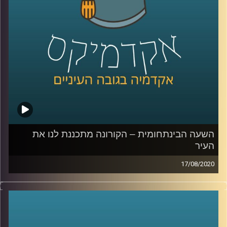
ושבעצם גם כל אחד מהצדדים הפוליטיים מבין
את זה
.
קרדיט תמונות:
AudioVersity
השעה הבינתחומית – הקורונה מתכננת לנו את
העיר
17/08/2020
הקורונה מביאה איתה הרבה מאוד הזדמנויות
לשינויים ופיתוחים, איך היא עושה זאת בנושא
התכנון העירוני
?
ד"ר רונית דבידוביץ – מרטון, בעלת סטודיו