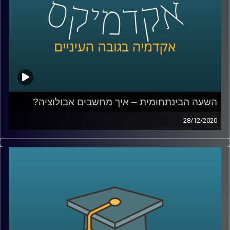
קרדיט תמונות:
AudioVersity
השעה הבינתחומית – איך מחשבים אבולוציה?
28/12/2020
ביולוגיה חישובית היא תחום מרתק, והשימוש שד"ר אילן גרונאו
עושה במודלים החישוביים במחקריו- נדמים לסרט מדע בדיוני.
מוזמנים להצטרף לשעה שתיקח אותנו לתקופה הפרה
היסטורית, בה נבין עד כמה האדם הנאנדרתלי דומה לנו מבחינה
גנטית, ואיך בדיוק המחקר עושה שימוש במודלים מתמטיים
בשביל לגלות תגליות במחקר האבולוציוני
קרדיט תמונות:
AudioVersity