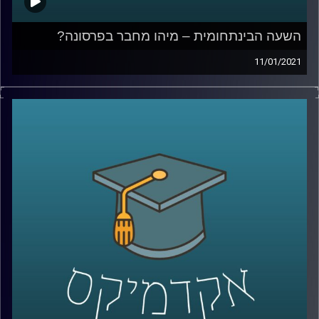
השעה הבינתחומית – מיהו מחבר בפרסונה?
11/01/2021
מהי פרסונה? למי מגיע ה"קרדיט" בהקשר של פרסום של
דמות? ומה התיאוריות בעזרתן ניתן לבחון שאלות אלה?
עו"ד מירה מולדאור, סטודנטית לתואר שני במסלול של
משפטים, טכנולוגיה וחדשנות עסקית בהנחייתו של סגן הדיקן
ביה"ס למשפטים פרופ' ליאור זמר, חקרה במסגרת התזה שלה
בדיוק את השאלות האלה.
מוזמנים לשעה בה נבחן את כל השאלות הללו (ועוד רבות
אחרות), תוך מתן דוגמאות מעולם התרבות
קרדיט תמונות:
AudioVersity