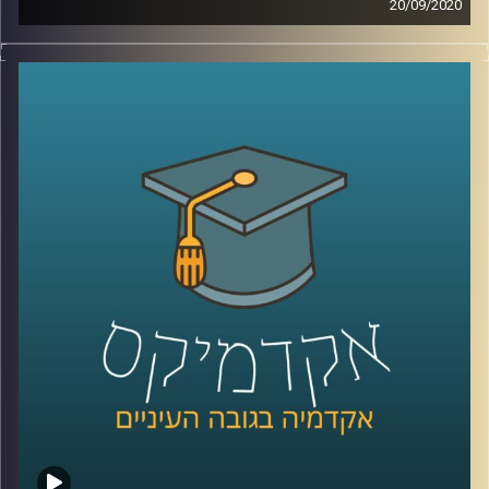
20/09/2020
קרדיט תמונות:
AudioVersity
תחומי המשפט רבים ומגוונים, אך הנושא של
משפט ומוניטין יחסית חדש ופחות שכיח בתחומי
המחקר המשפטיים
.
הצטרפו לשעה בה ד"ר רועי שפירא המתמחה
בממשל תאגידי ורגולציה מרצה בכיר מביה"ס
הארי רדזינר למשפטים יסביר על הנושא
המרתק של משפט ומוניטין, יסביר על הסנקציה
המוניטינית, ועל החשיבות של המשפט בהכוונת
ההתנהגות של חברות עסקיות
.
קרדיט תמונות:
AudioVersity