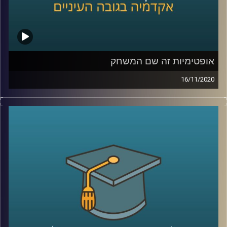
ה-19, ובשני מביאה את הסיפור של פרסום
ההמונים בבריטניה, שהתחיל באמצע המאה
ה-19, ומסתיים בתחילת מלחמת העולם
הראשונה
.
אופטימיות זה שם המשחק
16/11/2020
קרדיט תמונות:
AudioVersity
ככל שבשגרה נושא הפסיכולוגיה הקלינית הוא
מרתק אך עדיין לא נמצא בשיח היומיומי שלנו,
כעת בזמן השגרה המשברית שלנו- הוא מרתק
והדיון אודותיו הוא הכרחי
.
פרופ' ענת ברונשטיין-קלומק, ראשת התוכנית
לפסיכולוגיה קלינית בביה"ס ברוך איבצ'ר
לפסיכולוגיה, מסבירה על מחלות ומצבים
נפשיים שכדאי שיהיו בשיח היומיומי (ויפה שעה
אחת קודם). היא תביא דוגמאות למחקרים