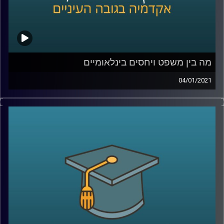
מה בין משפט ויחסים בינלאומיים
04/01/2021
פרופ' אסיף אפרת מביה"ס לאודר לממשל חוקר
היבטים שונים בתחום היחסים הבינלאומיים,
כשברקע שלו נמצא הידע המשפטי שלו
.
איך הוא מחבר בין שני התחומים? מוזמנים
להצטרף לשעה עם פרופ' אפרת, ולשמוע איך
המחקר שלו על סחר בבני אדם והסגרת
עבריינים עושים בדיוק את זה