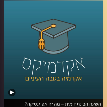
המרתקים שקיימים היום מבחינה מחקרית
ומבחינת ההשפעות שלו על חיי היומיום של
כולנו
.
ד"ר עמית מור, מנכ"ל חברת אקו-אנרג'י ייעוץ
כלכלי אסטרטגי, ומרצה בכיר באוניברסיטת
רייכמן, מומחה לנושאי כלכלה וגיאופוליטיקה
במשקי האנרגיה ואיכות הסביבה, הגיע לספר
לנו על השינויים והפיתוחים בתחום האנרגיה
המתחדשת, ועל ההפתעות שעוד מחכות לנו
בדרך
קרדיט תמונות:
AudioVersity
השעה הבינתחומית – מה זה אפיגנטיקה?