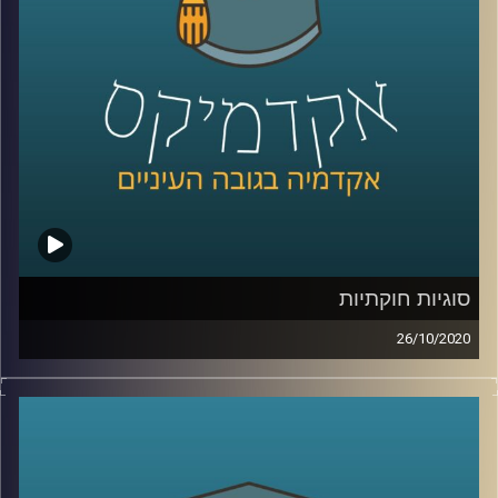
להאזין לתוכנית בה מתארח ד"ר תומר פישמן
מביה"ס לקיימות באוניברסיטת ריימן, אקולוג
תעשייתי, שמסביר על הדרך האקדמית שעבר,
ונותן דוגמאות מהחיים על המקומות שבהם
אקולוגים תעשייתים תורמים את הידע שלהם
לשיפור החיים של כולנו
.
קרדיט תמונות:
AudioVersity
סוגיות חוקתיות
26/10/2020
ד"ר אדם שנער, מרצה בכיר וחוקר בביה"ס
רדזינר למשפטים באוניברסיטת רייכמן, חוקר
את תחום המשפט החוקתי, הגיע לדבר על
סוגיות נבחרות ממחקריו
.