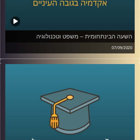
השעה הבינתחומית – משפט וטכנולוגיה
07/09/2020
כמו חתול ועכבר, ככה גם בזירה הטכנולוגית;
המשפט והטכנולוגיה תמיד ירדפו האחת אחר
השנייה
.
הצטרפו לשעה יחד עם ד"ר אביב גאון, חוקר
משפט וטכנולוגיה מביה"ס רדזינר למשפטים
מאוניברסיטת רייכמן, בה הוא יסביר על היחסים
המתוחים בין שני התחומים הללו, כיצד
הרגולציה פועלת בזירה המרתקת הזו, וכיצד
מגפת הקורונה מושפעת ומשפיעה על המשפט