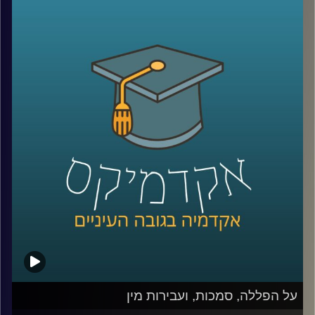
יסוד שנעשית על ידי הפרלמנט, הם נושאים
לדיון בכל העולם, אבל מרגיש שבתקופה
האחרונה במדינתנו הקטנה והדמוקרטיה
הצעירה – ישראל, הסוגיות הללו בוערות עוד
יותר
.
פרופ' יניב רוזנאי, חוקר משפט חוקתי ומשפט
חוקתי השוואתי מביה"ס הארי רדזינר למשפטים
באוניברסיטת ריימן, חקר את אחת הדוקטרינות
המעניינות ביותר בהקשר לכל הסוגיות הנ"ל
(וסוגיות נוספות ומסקרנות) – דוקטרינת "התיקון
החוקתי הלא חוקתי
".
מוזמנים להצטרף לשעה מרתקת, ולהבין מה
על הפללה, סמכות, ועבירות מין