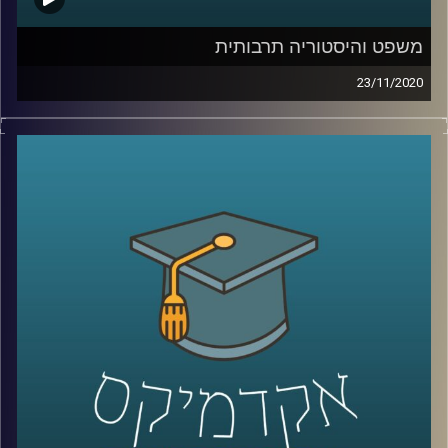
קרדיט תמונות:
AudioVersity
משפט והיסטוריה תרבותית
23/11/2020
במסע מרתק אל המאה ה-19 ותחילתה של
המאה ה-20, מציגה לנו ד"ר ענת רוזנברג
מביה"ס רדזינר למשפטים באוניברסיטת ריימן
כיצד השינויים התרבותיים באותה התקופה
השפיעו על עולם המשפט, וגם את צידו השני
של המטבע- האופן שבו המשפט השפיע על
התרבות
.
את הדוגמאות מביאה ד"ר רוזנברג שחוקרת
היסטוריה תרבותית במשפט, דרך 2 מחקרים.
בראשון היא מסבירה על האופן שבו מושג החוזה
בא לידי ביטוי בספרות האנגלית של המאה