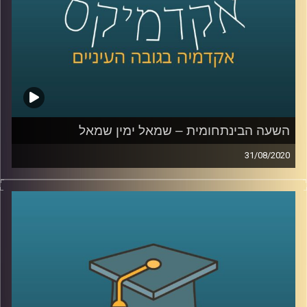
והטכנולוגיה
.
קרדיט תמונות:
AudioVersity
השעה הבינתחומית – שמאל ימין שמאל
31/08/2020
ממש כמו יין ויאנג, גם השמאל והימין המנוגדים
האחד מהשני, בעצם משלימים ומרווים האחד
את השני
.
פרופ' גלעד הירשברגר, חוקר פסיכולוגיה
פוליטית מביה"ס ברוך איבצ'ר לפסיכולוגיה
באוניברסיטת רייכמן, מספר על מחקרים שונים
שמראים כי אנחנו חייבים גם ימין וגם שמאל,