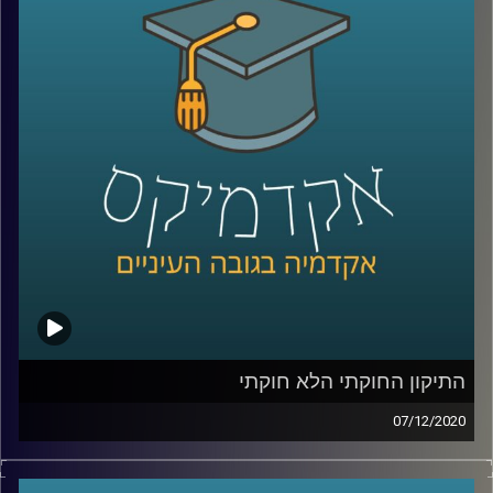
פרופ' אסף מוגדם, דיקן ביה"ס לאודר לממשל דיפלומטיה
ואסטרטגיה שחוקר טרור, מסביר למה חשוב להבין שפעולות
טרור הן רק חלק מהזויות שיש לדבר עליהן כאשר אנחנו בוחנים
ארגוני טרור, מסביר על ההבדל שבין פעולת טרור וגרילה, ומביא
דוגמאות לרב תחומיות של ארגוני הטרור בעולם כולו
קרדיט תמונות:
AudioVersity
התיקון החוקתי הלא חוקתי
07/12/2020
יחסי ביהמ"ש העליון והפוליטיקאים, וסוגיות
בדבר הסמכות שלו לבטל ולהתערב בחקיקת