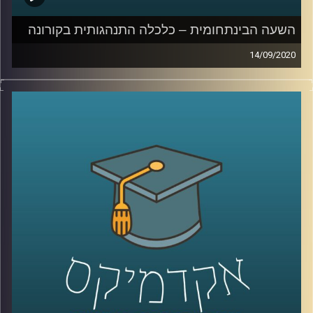
השעה הבינתחומית – כלכלה התנהגותית בקורונה
14/09/2020
איך ניתן לשכנע את הציבור לעטות מסכות?
למה קיים קושי אמיתי לשנות את ההתנהגות
שלנו בזמן המשבר? וכיצד נוכל להפחית את
הצריכה שלנו באינטרנט, בתקופה משונה זו
?
ד"ר גיא הוכמן, ראש התוכנית לתואר שני
בכלכלה התנהגותית בביה"ס טיומקין לכלכלה
ואיבצ'ר לפסיכולוגיה בשעה שכולה מנסה
להסביר לנו – איך אפשר לשנות את ההתנהגות
שלנו בזמן הקורונה
.
קרדיט תמונות:
AudioVersity